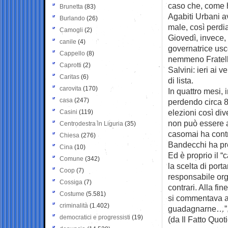
caso che, come h
Brunetta
(83)
Agabiti Urbani a
Burlando
(26)
male, così perdi
Camogli
(2)
Giovedì, invece,
canile
(4)
governatrice usc
Cappello
(8)
nemmeno Fratelli 
Caprotti
(2)
Salvini: ieri ai 
Caritas
(6)
di lista.
carovita
(170)
In quattro mesi, 
casa
(247)
perdendo circa 8
elezioni così div
Casini
(119)
non può essere at
Centrodestra in Liguria
(35)
casomai ha contri
Chiesa
(276)
Bandecchi ha pre
Cina
(10)
Ed è proprio il “
Comune
(342)
la scelta di port
Coop
(7)
responsabile org
Cossiga
(7)
contrari. Alla fin
Costume
(5.581)
si commentava al
criminalità
(1.402)
guadagnarne…”, er
democratici e progressisti
(19)
(da Il Fatto Quot