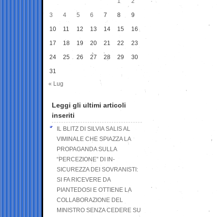
1
2
3
4
5
6
7
8
9
10
11
12
13
14
15
16
17
18
19
20
21
22
23
24
25
26
27
28
29
30
31
« Lug
Leggi gli ultimi articoli
inseriti
IL BLITZ DI SILVIA SALIS AL
VIMINALE CHE SPIAZZA LA
PROPAGANDA SULLA
“PERCEZIONE” DI IN-
SICUREZZA DEI SOVRANISTI:
SI FA RICEVERE DA
PIANTEDOSI E OTTIENE LA
COLLABORAZIONE DEL
MINISTRO SENZA CEDERE SU