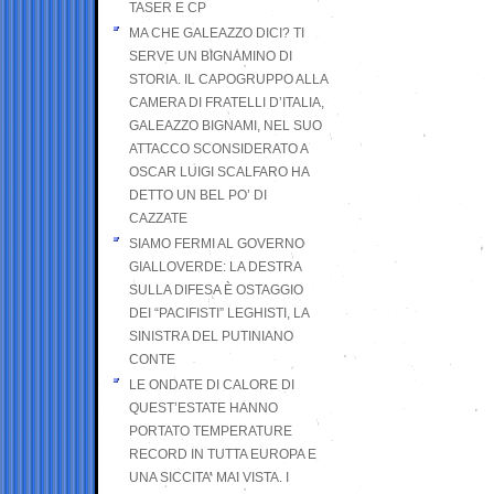
TASER E CP
MA CHE GALEAZZO DICI? TI
SERVE UN BIGNAMINO DI
STORIA. IL CAPOGRUPPO ALLA
CAMERA DI FRATELLI D’ITALIA,
GALEAZZO BIGNAMI, NEL SUO
ATTACCO SCONSIDERATO A
OSCAR LUIGI SCALFARO HA
DETTO UN BEL PO’ DI
CAZZATE
SIAMO FERMI AL GOVERNO
GIALLOVERDE: LA DESTRA
SULLA DIFESA È OSTAGGIO
DEI “PACIFISTI” LEGHISTI, LA
SINISTRA DEL PUTINIANO
CONTE
LE ONDATE DI CALORE DI
QUEST’ESTATE HANNO
PORTATO TEMPERATURE
RECORD IN TUTTA EUROPA E
UNA SICCITA’ MAI VISTA. I