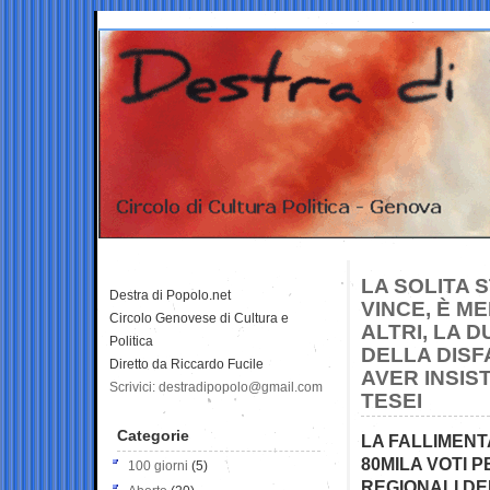
LA SOLITA 
Destra di Popolo.net
VINCE, È M
Circolo Genovese di Cultura e
ALTRI, LA 
Politica
DELLA DISF
Diretto da Riccardo Fucile
AVER INSIS
Scrivici: destradipopolo@gmail.com
TESEI
Categorie
LA FALLIMENTA
80MILA VOTI P
100 giorni
(5)
REGIONALI DE