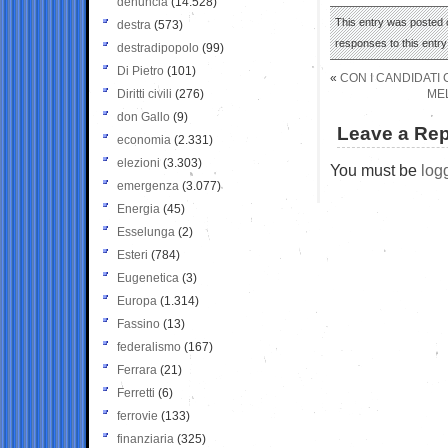
denuncia
(14.528)
This entry was posted 
destra
(573)
responses to this entr
destradipopolo
(99)
Di Pietro
(101)
«
CON I CANDIDATI 
Diritti civili
(276)
MEL
don Gallo
(9)
Leave a Rep
economia
(2.331)
elezioni
(3.303)
You must be
log
emergenza
(3.077)
Energia
(45)
Esselunga
(2)
Esteri
(784)
Eugenetica
(3)
Europa
(1.314)
Fassino
(13)
federalismo
(167)
Ferrara
(21)
Ferretti
(6)
ferrovie
(133)
finanziaria
(325)