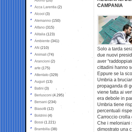
Aborto
(20)
CAMPANIA
Acca Larentia
(2)
Alcool
(3)
Alemanno
(150)
Alfano
(315)
Alitalia
(123)
Ambiente
(341)
AN
(210)
Solo a tarda ser
due nuovi presid
Animali
(74)
aver “raddoppiato
Arancioni
(2)
cittadini hanno 
arte
(175)
Eppure se la sco
Attentato
(329)
Umbria a bruciare
Auguri
(13)
propaganda di gov
Batini
(3)
viene fatta ai ver
Berlusconi
(4.295)
era debole in par
Bersani
(234)
Umbria tiene ris
Biasotti
(12)
percentuali risp
Boldrini
(4)
Carroccio crolla
Bossi
(1.221)
Che i meloniani s
dimostrato una c
Brambilla
(38)