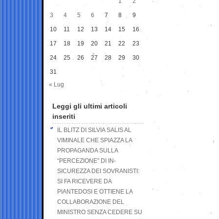
1
2
3
4
5
6
7
8
9
10
11
12
13
14
15
16
17
18
19
20
21
22
23
24
25
26
27
28
29
30
31
« Lug
Leggi gli ultimi articoli
inseriti
IL BLITZ DI SILVIA SALIS AL
VIMINALE CHE SPIAZZA LA
PROPAGANDA SULLA
“PERCEZIONE” DI IN-
SICUREZZA DEI SOVRANISTI:
SI FA RICEVERE DA
PIANTEDOSI E OTTIENE LA
COLLABORAZIONE DEL
MINISTRO SENZA CEDERE SU