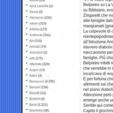
Aborto
(20)
Belpietro su La
V
Acca Larentia
(2)
su Bibbiano, evo
Alcool
(3)
Zingaretti che vu
Alemanno
(150)
alle famiglie ita
Alfano
(315)
mangiarseli (gn
Alitalia
(123)
La colpevole di 
Ambiente
(341)
nientepopodimen
AN
(210)
all’Istruzione An
davvero diabolic
Animali
(74)
meccanismo per r
Arancioni
(2)
famiglie. Più chia
arte
(175)
Belpietro infatti
Attentato
(329)
che verrebbe in me
Auguri
(13)
incaricava di req
Batini
(3)
E per fortuna ch
Berlusconi
(4.295)
altrimenti sai ch
Bersani
(234)
nel piano diabol
Biasotti
(12)
Attenzione però 
Boldrini
(4)
emerge anche un 
Bossi
(1.221)
Sentite qui come
Capito il giochi
Brambilla
(38)