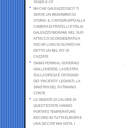
TASER E CP
MA CHE GALEAZZO DICI? TI
SERVE UN BIGNAMINO DI
STORIA. IL CAPOGRUPPO ALLA
CAMERA DI FRATELLI D’ITALIA,
GALEAZZO BIGNAMI, NEL SUO
ATTACCO SCONSIDERATO A
OSCAR LUIGI SCALFARO HA
DETTO UN BEL PO’ DI
CAZZATE
SIAMO FERMI AL GOVERNO
GIALLOVERDE: LA DESTRA
SULLA DIFESA È OSTAGGIO
DEI “PACIFISTI” LEGHISTI, LA
SINISTRA DEL PUTINIANO
CONTE
LE ONDATE DI CALORE DI
QUEST’ESTATE HANNO
PORTATO TEMPERATURE
RECORD IN TUTTA EUROPA E
UNA SICCITA’ MAI VISTA. I