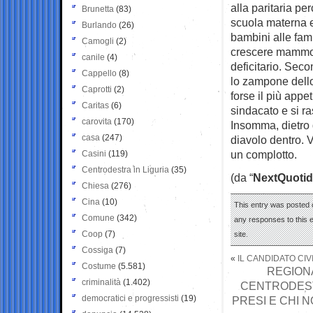
alla paritaria pe
Brunetta
(83)
scuola materna e
Burlando
(26)
bambini alle fami
Camogli
(2)
crescere mammoni
canile
(4)
deficitario. Seco
Cappello
(8)
lo zampone dello 
Caprotti
(2)
forse il più appe
Caritas
(6)
sindacato e si ra
carovita
(170)
Insomma, dietro 
casa
(247)
diavolo dentro. V
un complotto.
Casini
(119)
Centrodestra in Liguria
(35)
(da “
NextQuotid
Chiesa
(276)
Cina
(10)
This entry was posted 
Comune
(342)
any responses to this 
Coop
(7)
site.
Cossiga
(7)
«
IL CANDIDATO CIV
Costume
(5.581)
REGIONA
criminalità
(1.402)
CENTRODESTR
democratici e progressisti
(19)
PRESI E CHI 