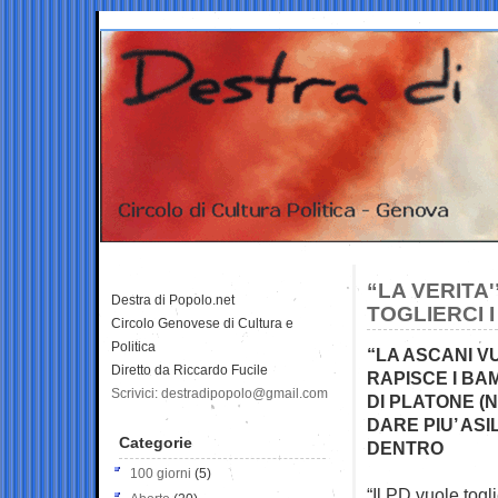
“LA VERITA'
Destra di Popolo.net
TOGLIERCI I
Circolo Genovese di Cultura e
Politica
“LA ASCANI V
Diretto da Riccardo Fucile
RAPISCE I BA
Scrivici: destradipopolo@gmail.com
DI PLATONE (
DARE PIU’ ASI
Categorie
DENTRO
100 giorni
(5)
“Il PD vuole togl