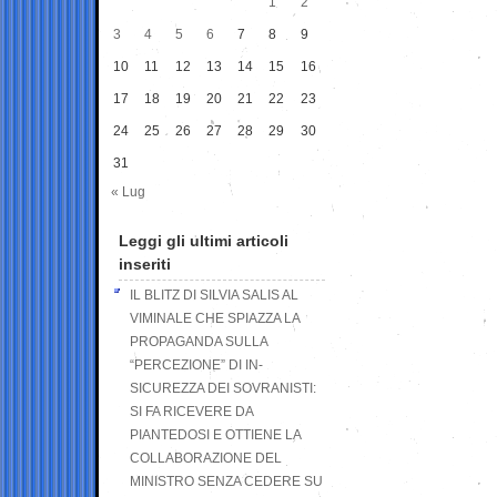
1
2
3
4
5
6
7
8
9
10
11
12
13
14
15
16
17
18
19
20
21
22
23
24
25
26
27
28
29
30
31
« Lug
Leggi gli ultimi articoli
inseriti
IL BLITZ DI SILVIA SALIS AL
VIMINALE CHE SPIAZZA LA
PROPAGANDA SULLA
“PERCEZIONE” DI IN-
SICUREZZA DEI SOVRANISTI:
SI FA RICEVERE DA
PIANTEDOSI E OTTIENE LA
COLLABORAZIONE DEL
MINISTRO SENZA CEDERE SU