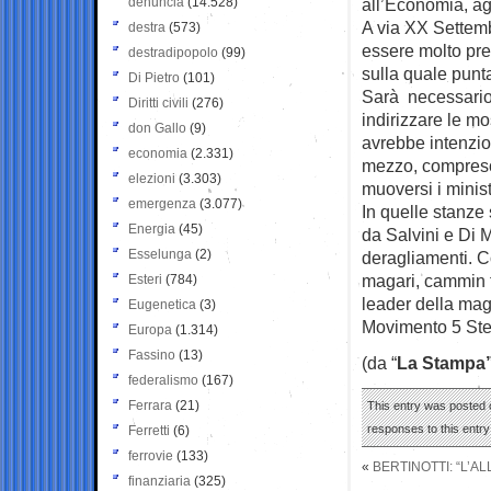
denuncia
(14.528)
all’Economia, agli
A via XX Settemb
destra
(573)
essere molto pre
destradipopolo
(99)
sulla quale punt
Di Pietro
(101)
Sarà necessario u
Diritti civili
(276)
indirizzare le m
don Gallo
(9)
avrebbe intenzio
economia
(2.331)
mezzo, compreso 
elezioni
(3.303)
muoversi i minist
emergenza
(3.077)
In quelle stanze 
Energia
(45)
da Salvini e Di M
Esselunga
(2)
deragliamenti. 
magari, cammin 
Esteri
(784)
leader della mag
Eugenetica
(3)
Movimento 5 Stel
Europa
(1.314)
Fassino
(13)
(da “
La Stampa
federalismo
(167)
Ferrara
(21)
This entry was posted o
responses to this entr
Ferretti
(6)
ferrovie
(133)
«
BERTINOTTI: “L’A
finanziaria
(325)