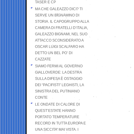
TASER E CP
MA CHE GALEAZZO DICI? TI
SERVE UN BIGNAMINO DI
STORIA. IL CAPOGRUPPO ALLA
CAMERA DI FRATELLI D’ITALIA,
GALEAZZO BIGNAMI, NEL SUO
ATTACCO SCONSIDERATO A
OSCAR LUIGI SCALFARO HA
DETTO UN BEL PO’ DI
CAZZATE
SIAMO FERMI AL GOVERNO
GIALLOVERDE: LA DESTRA
SULLA DIFESA È OSTAGGIO
DEI “PACIFISTI” LEGHISTI, LA
SINISTRA DEL PUTINIANO
CONTE
LE ONDATE DI CALORE DI
QUEST’ESTATE HANNO
PORTATO TEMPERATURE
RECORD IN TUTTA EUROPA E
UNA SICCITA’ MAI VISTA. I