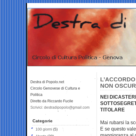
L’ACCORDO 
Destra di Popolo.net
NON OSCURI
Circolo Genovese di Cultura e
Politica
NEI DICASTERI
Diretto da Riccardo Fucile
SOTTOSEGRET
Scrivici: destradipopolo@gmail.com
TITOLARE
Categorie
Mai rubarsi la s
E se questo vale
100 giorni
(5)
maggioranza al 