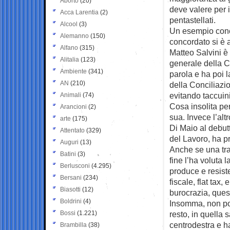
Aborto
(20)
deve valere per i 
Acca Larentia
(2)
pentastellati.
Alcool
(3)
Un esempio conc
Alemanno
(150)
concordato si è 
Alfano
(315)
Matteo Salvini è
Alitalia
(123)
generale della 
Ambiente
(341)
parola e ha poi l
AN
(210)
della Conciliaz
evitando taccuini
Animali
(74)
Cosa insolita per
Arancioni
(2)
sua. Invece l’altr
arte
(175)
Di Maio al debut
Attentato
(329)
del Lavoro, ha p
Auguri
(13)
Anche se una tra
Batini
(3)
fine l’ha voluta 
Berlusconi
(4.295)
produce e resist
Bersani
(234)
fiscale, flat tax,
Biasotti
(12)
burocrazia, ques
Boldrini
(4)
Insomma, non pot
Bossi
(1.221)
resto, in quella 
centrodestra e h
Brambilla
(38)