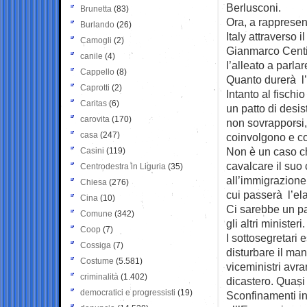
Berlusconi.
Brunetta
(83)
Ora, a rappresen
Burlando
(26)
Italy attraverso i
Camogli
(2)
Gianmarco Centin
canile
(4)
l’alleato a parlar
Cappello
(8)
Quanto durerà l’
Caprotti
(2)
Intanto al fischi
Caritas
(6)
un patto di desis
carovita
(170)
non sovrapporsi,
casa
(247)
coinvolgono e coi
Non è un caso ch
Casini
(119)
cavalcare il suo 
Centrodestra in Liguria
(35)
all’immigrazione 
Chiesa
(276)
cui passerà l’ela
Cina
(10)
Ci sarebbe un pa
Comune
(342)
gli altri ministeri.
Coop
(7)
I sottosegretari
Cossiga
(7)
disturbare il mano
Costume
(5.581)
viceministri avr
criminalità
(1.402)
dicastero. Quasi
democratici e progressisti
(19)
Sconfinamenti in