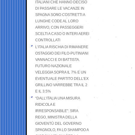
ITALIANI CHE HANNO DECISO
DI PASSARE LE VACANZE IN
SPAGNA SONO COSTRETTI A
LUNGHE CODE AL LORO
ARRIVO, CON PASSEGGERI
SCELTI A CASO O INTERI AEREI
CONTROLLATI
L’ITALIA RISCHIA DI RIMANERE
OSTAGGIO DEI FILO-PUTINIANI
VANNACCI E DI BATTISTA.
FUTURO NAZIONALE
VELEGGIA SOPRA IL 7% E UN
EVENTUALE PARTITO DELL’EX
GRILLINO VARREBBE TRA IL 2
E IL 3.5%
“DALL’ITALIA UNA MISURA
RIDICOLA E
IRRESPONSABILE”: SIRA
REGO, MINISTRA DELLA
GIOVENTÙ DEL GOVERNO
SPAGNOLO, FA LO SHAMPOO A