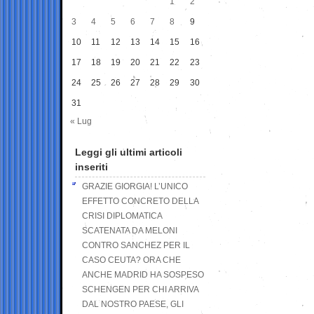
1
2
3
4
5
6
7
8
9
10
11
12
13
14
15
16
17
18
19
20
21
22
23
24
25
26
27
28
29
30
31
« Lug
Leggi gli ultimi articoli
inseriti
GRAZIE GIORGIA! L’UNICO
EFFETTO CONCRETO DELLA
CRISI DIPLOMATICA
SCATENATA DA MELONI
CONTRO SANCHEZ PER IL
CASO CEUTA? ORA CHE
ANCHE MADRID HA SOSPESO
SCHENGEN PER CHI ARRIVA
DAL NOSTRO PAESE, GLI