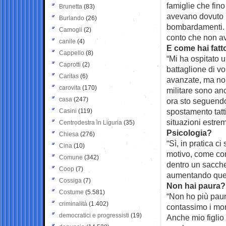
famiglie che fin
Brunetta
(83)
avevano dovuto in
Burlando
(26)
bombardamenti. 
Camogli
(2)
conto che non a
canile
(4)
E come hai fatt
Cappello
(8)
“Mi ha ospitato 
Caprotti
(2)
battaglione di vo
Caritas
(6)
avanzate, ma non
carovita
(170)
militare sono an
casa
(247)
ora sto seguendo
spostamento tatti
Casini
(119)
situazioni estrem
Centrodestra in Liguria
(35)
Psicologia?
Chiesa
(276)
“Sì, in pratica 
Cina
(10)
motivo, come cont
Comune
(342)
dentro un sacche
Coop
(7)
aumentando quell
Cossiga
(7)
Non hai paura?
Costume
(5.581)
“Non ho più paura
criminalità
(1.402)
contassimo i mort
democratici e progressisti
(19)
Anche mio figlio