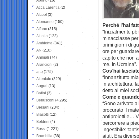
Aborto
(20)
Acca Larentia
(2)
Alcool
(3)
Alemanno
(150)
Perché l’hai fat
Alfano
(315)
“Inizialmente pe
Alitalia
(123)
minacciasse per 
Ambiente
(341)
primi giorni di g
AN
(210)
ore per guardare
capito che non a
Animali
(74)
me. In Ucraina”.
Arancioni
(2)
Cos’hai lasciato
arte
(175)
“Innanzitutto mi
Attentato
(329)
in architettura, 
Auguri
(13)
detto ai miei so
Batini
(3)
Come e quando 
Berlusconi
(4.295)
“Sono arrivato al
Bersani
(234)
procurato il mate
Biasotti
(12)
antiproiettile… 
Boldrini
(4)
percorrere a pied
Bossi
(1.221)
ingestibile: tant
aiuti. Era divers
Brambilla
(38)