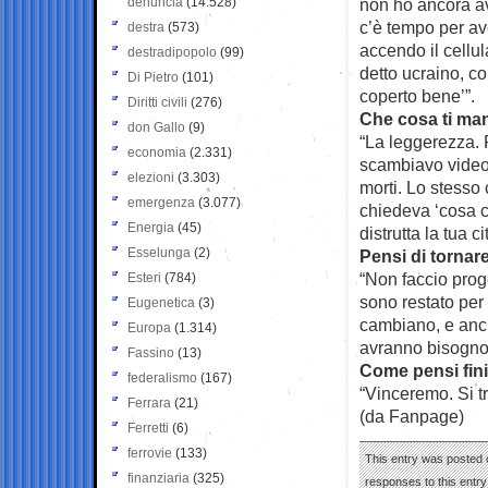
denuncia
(14.528)
non ho ancora a
c’è tempo per av
destra
(573)
accendo il cellu
destradipopolo
(99)
detto ucraino, c
Di Pietro
(101)
coperto bene’”.
Diritti civili
(276)
Che cosa ti man
don Gallo
(9)
“La leggerezza. 
economia
(2.331)
scambiavo video b
elezioni
(3.303)
morti. Lo stesso 
emergenza
(3.077)
chiedeva ‘cosa c’
Energia
(45)
distrutta la tua ci
Esselunga
(2)
Pensi di tornare 
“Non faccio proge
Esteri
(784)
sono restato per
Eugenetica
(3)
cambiano, e anche
Europa
(1.314)
avranno bisogno 
Fassino
(13)
Come pensi fin
federalismo
(167)
“Vinceremo. Si tr
Ferrara
(21)
(da Fanpage)
Ferretti
(6)
ferrovie
(133)
This entry was posted o
finanziaria
(325)
responses to this entr