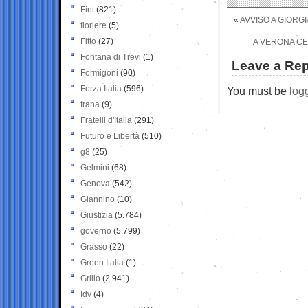
Fini
(821)
«
AVVISO A GIORG
fioriere
(5)
Fitto
(27)
A VERONA CE
Fontana di Trevi
(1)
Leave a Rep
Formigoni
(90)
Forza Italia
(596)
You must be
log
frana
(9)
Fratelli d'Italia
(291)
Futuro e Libertà
(510)
g8
(25)
Gelmini
(68)
Genova
(542)
Giannino
(10)
Giustizia
(5.784)
governo
(5.799)
Grasso
(22)
Green Italia
(1)
Grillo
(2.941)
Idv
(4)