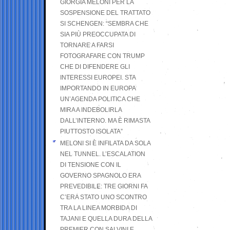
GIORGIA MELONI PER LA
SOSPENSIONE DEL TRATTATO
SI SCHENGEN: “SEMBRA CHE
SIA PIÙ PREOCCUPATA DI
TORNARE A FARSI
FOTOGRAFARE CON TRUMP
CHE DI DIFENDERE GLI
INTERESSI EUROPEI. STA
IMPORTANDO IN EUROPA
UN’AGENDA POLITICA CHE
MIRA A INDEBOLIRLA
DALL’INTERNO. MA È RIMASTA
PIUTTOSTO ISOLATA”
MELONI SI È INFILATA DA SOLA
NEL TUNNEL. L’ESCALATION
DI TENSIONE CON IL
GOVERNO SPAGNOLO ERA
PREVEDIBILE: TRE GIORNI FA
C’ERA STATO UNO SCONTRO
TRA LA LINEA MORBIDA DI
TAJANI E QUELLA DURA DELLA
PREMIER CON SALVINI E