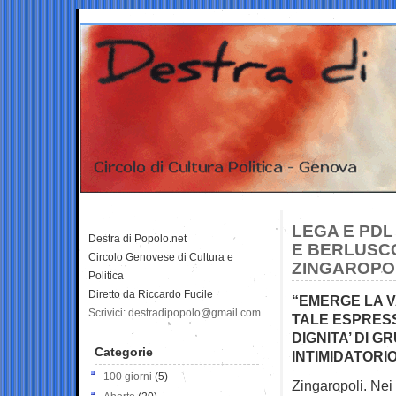
LEGA E PDL
Destra di Popolo.net
E BERLUSCO
Circolo Genovese di Cultura e
ZINGAROPO
Politica
Diretto da Riccardo Fucile
“EMERGE LA V
Scrivici: destradipopolo@gmail.com
TALE ESPRESS
DIGNITA’ DI G
Categorie
INTIMIDATORIO
100 giorni
(5)
Zingaropoli. Nei 