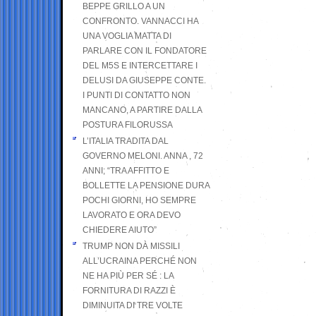
BEPPE GRILLO A UN
CONFRONTO. VANNACCI HA
UNA VOGLIA MATTA DI
PARLARE CON IL FONDATORE
DEL M5S E INTERCETTARE I
DELUSI DA GIUSEPPE CONTE.
I PUNTI DI CONTATTO NON
MANCANO, A PARTIRE DALLA
POSTURA FILORUSSA
L’ITALIA TRADITA DAL
GOVERNO MELONI. ANNA , 72
ANNI; “TRA AFFITTO E
BOLLETTE LA PENSIONE DURA
POCHI GIORNI, HO SEMPRE
LAVORATO E ORA DEVO
CHIEDERE AIUTO”
TRUMP NON DÀ MISSILI
ALL’UCRAINA PERCHÉ NON
NE HA PIÙ PER SÉ : LA
FORNITURA DI RAZZI È
DIMINUITA DI TRE VOLTE