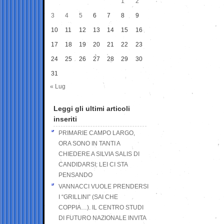
1
2
3
4
5
6
7
8
9
10
11
12
13
14
15
16
17
18
19
20
21
22
23
24
25
26
27
28
29
30
31
« Lug
Leggi gli ultimi articoli
inseriti
PRIMARIE CAMPO LARGO,
ORA SONO IN TANTI A
CHIEDERE A SILVIA SALIS DI
CANDIDARSI: LEI CI STA
PENSANDO
VANNACCI VUOLE PRENDERSI
I “GRILLINI” (SAI CHE
COPPIA…). IL CENTRO STUDI
DI FUTURO NAZIONALE INVITA