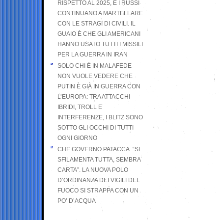
RISPETTO AL 2025, E I RUSSI
CONTINUANO A MARTELLARE
CON LE STRAGI DI CIVILI. IL
GUAIO È CHE GLI AMERICANI
HANNO USATO TUTTI I MISSILI
PER LA GUERRA IN IRAN
SOLO CHI È IN MALAFEDE
NON VUOLE VEDERE CHE
PUTIN È GIÀ IN GUERRA CON
L’EUROPA: TRA ATTACCHI
IBRIDI, TROLL E
INTERFERENZE, I BLITZ SONO
SOTTO GLI OCCHI DI TUTTI
OGNI GIORNO
CHE GOVERNO PATACCA. “SI
SFILAMENTA TUTTA, SEMBRA
CARTA”. LA NUOVA POLO
D’ORDINANZA DEI VIGILI DEL
FUOCO SI STRAPPA CON UN
PO’ D’ACQUA