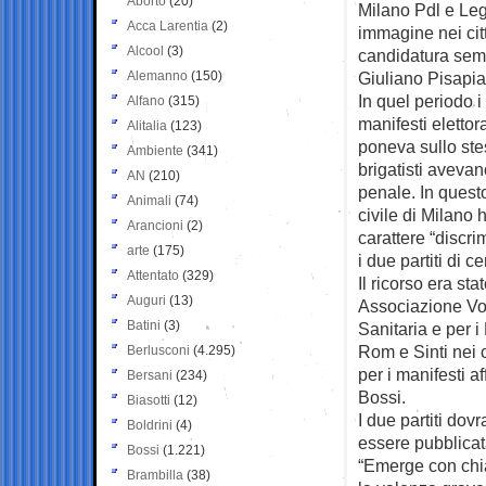
Aborto
(20)
Milano Pdl e Le
Acca Larentia
(2)
immagine nei citt
Alcool
(3)
candidatura semp
Alemanno
(150)
Giuliano Pisapia,
In quel periodo i
Alfano
(315)
manifesti elettor
Alitalia
(123)
poneva sullo ste
Ambiente
(341)
brigatisti avevan
AN
(210)
penale. In questo
Animali
(74)
civile di Milano
Arancioni
(2)
carattere “discri
arte
(175)
i due partiti di c
Attentato
(329)
Il ricorso era st
Auguri
(13)
Associazione Vol
Batini
(3)
Sanitaria e per i D
Rom e Sinti nei 
Berlusconi
(4.295)
per i manifesti a
Bersani
(234)
Bossi.
Biasotti
(12)
I due partiti do
Boldrini
(4)
essere pubblicata
Bossi
(1.221)
“Emerge con chia
Brambilla
(38)