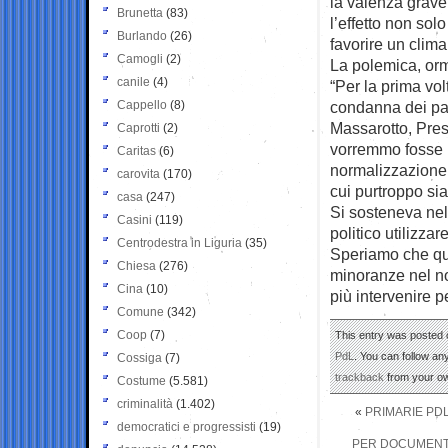
la valenza grave
Brunetta
(83)
l’effetto non solo
Burlando
(26)
favorire un clima 
Camogli
(2)
La polemica, orm
canile
(4)
“Per la prima vol
Cappello
(8)
condanna dei par
Massarotto, Pres
Caprotti
(2)
vorremmo fosse 
Caritas
(6)
normalizzazione 
carovita
(170)
cui purtroppo sia
casa
(247)
Si sosteneva nel 
Casini
(119)
politico utilizza
Centrodestra in Liguria
(35)
Speriamo che que
Chiesa
(276)
minoranze nel no
Cina
(10)
più intervenire p
Comune
(342)
Coop
(7)
This entry was posted 
PdL
. You can follow an
Cossiga
(7)
trackback
from your ow
Costume
(5.581)
criminalità
(1.402)
«
PRIMARIE PDL
democratici e progressisti
(19)
PER DOCUMENTA