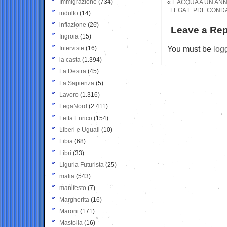
Immigrazione
(734)
«
L’ACQUA A UN AN
LEGA E PDL CONDA
indulto
(14)
inflazione
(26)
Leave a Rep
Ingroia
(15)
You must be
log
Interviste
(16)
la casta
(1.394)
La Destra
(45)
La Sapienza
(5)
Lavoro
(1.316)
LegaNord
(2.411)
Letta Enrico
(154)
Liberi e Uguali
(10)
Libia
(68)
Libri
(33)
Liguria Futurista
(25)
mafia
(543)
manifesto
(7)
Margherita
(16)
Maroni
(171)
Mastella
(16)