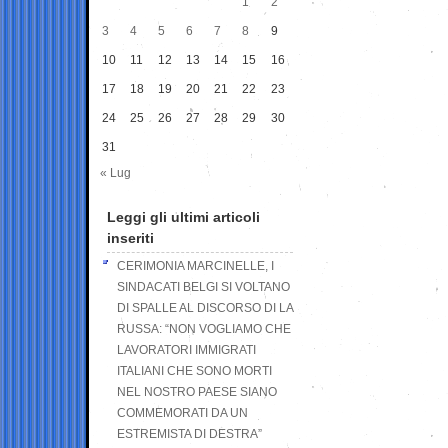
1
2
3
4
5
6
7
8
9
10
11
12
13
14
15
16
17
18
19
20
21
22
23
24
25
26
27
28
29
30
31
« Lug
Leggi gli ultimi articoli
inseriti
CERIMONIA MARCINELLE, I
SINDACATI BELGI SI VOLTANO
DI SPALLE AL DISCORSO DI LA
RUSSA: “NON VOGLIAMO CHE
LAVORATORI IMMIGRATI
ITALIANI CHE SONO MORTI
NEL NOSTRO PAESE SIANO
COMMEMORATI DA UN
ESTREMISTA DI DESTRA”