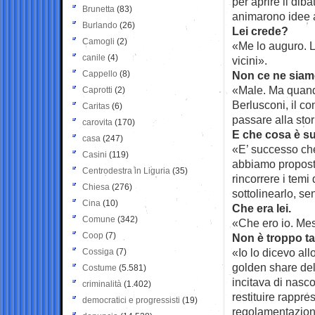
per aprire il diba
Brunetta
(83)
animarono idee 
Burlando
(26)
Lei crede?
Camogli
(2)
«Me lo auguro. La
canile
(4)
vicini».
Cappello
(8)
Non ce ne siamo
«Male. Ma quando 
Caprotti
(2)
Berlusconi, il c
Caritas
(6)
passare alla sto
carovita
(170)
E che cosa è s
casa
(247)
«E’ successo ch
Casini
(119)
abbiamo proposto
Centrodestra in Liguria
(35)
rincorrere i temi
Chiesa
(276)
sottolinearlo, se
Cina
(10)
Che era lei.
Comune
(342)
«Che ero io. Mesi
Coop
(7)
Non è troppo ta
«Io lo dicevo al
Cossiga
(7)
golden share del
Costume
(5.581)
incitava di nasco
criminalità
(1.402)
restituire rappres
democratici e progressisti
(19)
regolamentazione