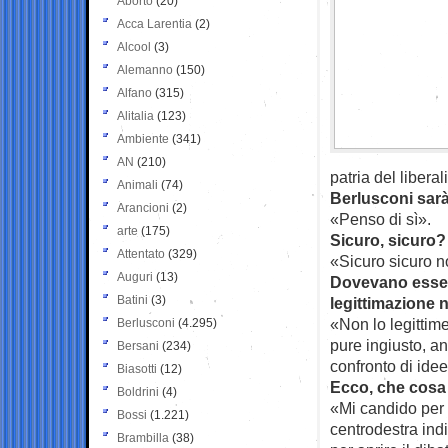
Aborto
(20)
Acca Larentia
(2)
Alcool
(3)
Alemanno
(150)
Alfano
(315)
Alitalia
(123)
Ambiente
(341)
AN
(210)
patria del libera
Animali
(74)
Berlusconi sar
Arancioni
(2)
«Penso di sì».
arte
(175)
Sicuro, sicuro?
Attentato
(329)
«Sicuro sicuro n
Auguri
(13)
Dovevano essere
Batini
(3)
legittimazione 
«Non lo legittim
Berlusconi
(4.295)
pure ingiusto, an
Bersani
(234)
confronto di idee
Biasotti
(12)
Ecco, che cos
Boldrini
(4)
«Mi candido per t
Bossi
(1.221)
centrodestra ind
Brambilla
(38)