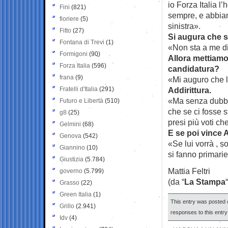
io Forza Italia l
Fini
(821)
sempre, e abbia
fioriere
(5)
sinistra».
Fitto
(27)
Si augura che s
Fontana di Trevi
(1)
«Non sta a me di
Formigoni
(90)
Allora mettiamo
Forza Italia
(596)
candidatura?
frana
(9)
«Mi auguro che l
Fratelli d'Italia
(291)
Addirittura.
«Ma senza dubbi
Futuro e Libertà
(510)
che se ci fosse s
g8
(25)
presi più voti ch
Gelmini
(68)
E se poi vince 
Genova
(542)
«Se lui vorrà , s
Giannino
(10)
si fanno primari
Giustizia
(5.784)
Mattia Feltri
governo
(5.799)
(da “
La Stampa
“
Grasso
(22)
Green Italia
(1)
This entry was posted 
Grillo
(2.941)
responses to this entr
Idv
(4)