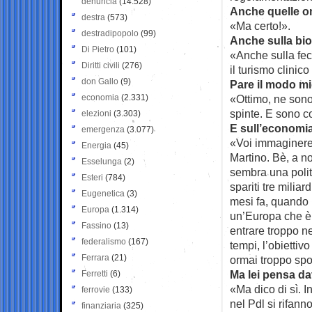
denuncia
(14.528)
Anche quelle 
destra
(573)
«Ma certo!».
destradipopolo
(99)
Anche sulla bio
Di Pietro
(101)
«Anche sulla fec
Diritti civili
(276)
il turismo clinic
don Gallo
(9)
Pare il modo mig
economia
(2.331)
«Ottimo, ne sono
spinte. E sono c
elezioni
(3.303)
E sull’economi
emergenza
(3.077)
«Voi immagineret
Energia
(45)
Martino. Bè, a no
Esselunga
(2)
sembra una polit
Esteri
(784)
spariti tre miliar
Eugenetica
(3)
mesi fa, quando 
Europa
(1.314)
un’Europa che è
Fassino
(13)
entrare troppo n
federalismo
(167)
tempi, l’obiettiv
Ferrara
(21)
ormai troppo spo
Ma lei pensa da
Ferretti
(6)
«Ma dico di sì. I
ferrovie
(133)
nel Pdl si rifann
finanziaria
(325)