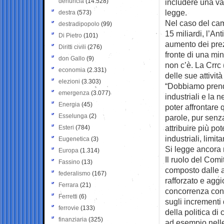
denuncia
(14.528)
includere una va
legge.
destra
(573)
Nel caso del cam
destradipopolo
(99)
15 miliardi, l’An
Di Pietro
(101)
aumento dei prez
Diritti civili
(276)
fronte di una min
don Gallo
(9)
non c’è. La Crrc 
economia
(2.331)
delle sue attività
elezioni
(3.303)
“Dobbiamo prende
emergenza
(3.077)
industriali e la 
Energia
(45)
poter affrontare 
Esselunga
(2)
parole, pur senza
attribuire più po
Esteri
(784)
industriali, limi
Eugenetica
(3)
Si legge ancora
Europa
(1.314)
Il ruolo del Com
Fassino
(13)
composto dalle a
federalismo
(167)
rafforzato e aggi
Ferrara
(21)
concorrenza con 
Ferretti
(6)
sugli incrementi d
ferrovie
(133)
della politica di
finanziaria
(325)
ad esempio nelle 