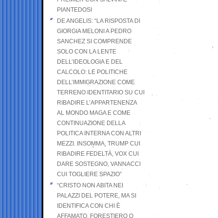
PIANTEDOSI
DE ANGELIS: “LA RISPOSTA DI
GIORGIA MELONI A PEDRO
SANCHEZ SI COMPRENDE
SOLO CON LA LENTE
DELL’IDEOLOGIA E DEL
CALCOLO: LE POLITICHE
DELL’IMMIGRAZIONE COME
TERRENO IDENTITARIO SU CUI
RIBADIRE L’APPARTENENZA
AL MONDO MAGA E COME
CONTINUAZIONE DELLA
POLITICA INTERNA CON ALTRI
MEZZI. INSOMMA, TRUMP CUI
RIBADIRE FEDELTÀ, VOX CUI
DARE SOSTEGNO, VANNACCI
CUI TOGLIERE SPAZIO”
“CRISTO NON ABITA NEI
PALAZZI DEL POTERE, MA SI
IDENTIFICA CON CHI È
AFFAMATO, FORESTIERO O