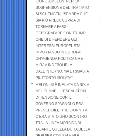
GIORGIA MELONI PER LA
SOSPENSIONE DEL TRATTATO
SI SCHENGEN: “SEMBRA CHE
SIA PIÙ PREOCCUPATA DI
TORNARE A FARSI
FOTOGRAFARE CON TRUMP
CHE DI DIFENDERE GLI
INTERESSI EUROPEI. STA
IMPORTANDO IN EUROPA
UN’AGENDA POLITICA CHE
MIRA A INDEBOLIRLA
DALL’INTERNO. MA È RIMASTA
PIUTTOSTO ISOLATA”
MELONI SI È INFILATA DA SOLA
NEL TUNNEL. L’ESCALATION
DI TENSIONE CON IL
GOVERNO SPAGNOLO ERA
PREVEDIBILE: TRE GIORNI FA
C’ERA STATO UNO SCONTRO
TRA LA LINEA MORBIDA DI
TAJANI E QUELLA DURA DELLA
PREMIER CON SALVINI E