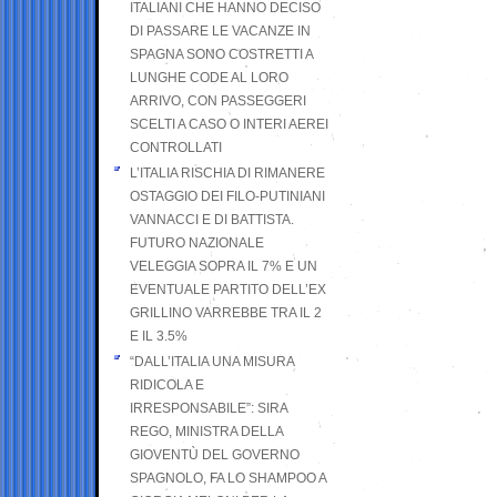
ITALIANI CHE HANNO DECISO
DI PASSARE LE VACANZE IN
SPAGNA SONO COSTRETTI A
LUNGHE CODE AL LORO
ARRIVO, CON PASSEGGERI
SCELTI A CASO O INTERI AEREI
CONTROLLATI
L’ITALIA RISCHIA DI RIMANERE
OSTAGGIO DEI FILO-PUTINIANI
VANNACCI E DI BATTISTA.
FUTURO NAZIONALE
VELEGGIA SOPRA IL 7% E UN
EVENTUALE PARTITO DELL’EX
GRILLINO VARREBBE TRA IL 2
E IL 3.5%
“DALL’ITALIA UNA MISURA
RIDICOLA E
IRRESPONSABILE”: SIRA
REGO, MINISTRA DELLA
GIOVENTÙ DEL GOVERNO
SPAGNOLO, FA LO SHAMPOO A