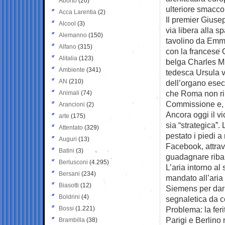
Aborto
(20)
ulteriore smacco a
Acca Larentia
(2)
Il premier Giuse
Alcool
(3)
via libera alla s
Alemanno
(150)
tavolino da Emm
Alfano
(315)
con la francese C
Alitalia
(123)
belga Charles Mi
Ambiente
(341)
tedesca Ursula v
AN
(210)
dell’organo esec
che Roma non ri
Animali
(74)
Commissione e, s
Arancioni
(2)
Ancora oggi il v
arte
(175)
sia “strategica”
Attentato
(329)
pestato i piedi
Auguri
(13)
Facebook, attrav
Batini
(3)
guadagnare riba
Berlusconi
(4.295)
L’aria intorno a
Bersani
(234)
mandato all’aria 
Biasotti
(12)
Siemens per dar 
Boldrini
(4)
segnaletica da c
Bossi
(1.221)
Problema: la feri
Parigi e Berlino
Brambilla
(38)