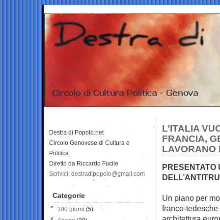
L’ITALIA V
Destra di Popolo.net
FRANCIA, G
Circolo Genovese di Cultura e
LAVORANO P
Politica
Diretto da Riccardo Fucile
PRESENTATO U
Scrivici: destradipopolo@gmail.com
DELL’ANTITRU
Categorie
Un piano per modi
franco-tedesche
100 giorni
(5)
architettura eur