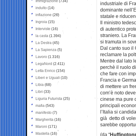
Immigrazione
(734)
industriale di F
indulto
(14)
dominante nell’E
inflazione
(26)
statale e riducen
Ingroia
(15)
Il ministro tedes
di autentico pro
Interviste
(16)
straniero. La Fr
la casta
(1.394)
si tramuta in sov
La Destra
(45)
Dal canto suo il
La Sapienza
(5)
reclamare la pol
Lavoro
(1.316)
Mentre dal lato 
LegaNord
(2.411)
perchè il ruolo d
Letta Enrico
(154)
che fare con impo
Liberi e Uguali
(10)
Francia e German
Libia
(68)
di mettere un fr
Libri
(33)
com’è noto deve 
cinese ma pure d
Liguria Futurista
(25)
principali econo
mafia
(543)
l’Italia si cand
manifesto
(7)
già detto di vol
Margherita
(16)
sarebbe opportu
Maroni
(171)
Mastella
(16)
(da “
Huffington