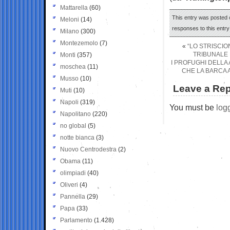
Mattarella
(60)
This entry was posted o
Meloni
(14)
responses to this entr
Milano
(300)
Montezemolo
(7)
«
“LO STRISCIO
TRIBUNALE 
Monti
(357)
I PROFUGHI DELLA
moschea
(11)
CHE LA BARCA A
Musso
(10)
Leave a Rep
Muti
(10)
Napoli
(319)
You must be
log
Napolitano
(220)
no global
(5)
notte bianca
(3)
Nuovo Centrodestra
(2)
Obama
(11)
olimpiadi
(40)
Oliveri
(4)
Pannella
(29)
Papa
(33)
Parlamento
(1.428)