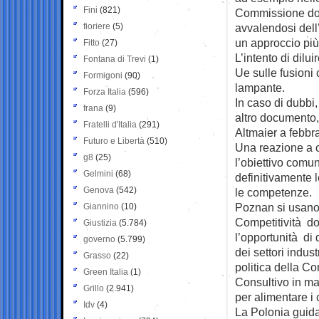
Fini
(821)
Commissione dov
fioriere
(5)
avvalendosi dell’
un approccio più 
Fitto
(27)
L’intento di dilu
Fontana di Trevi
(1)
Ue sulle fusioni 
Formigoni
(90)
lampante.
Forza Italia
(596)
In caso di dubbi
frana
(9)
altro documento,
Fratelli d'Italia
(291)
Altmaier a febbr
Futuro e Libertà
(510)
Una reazione a c
g8
(25)
l’obiettivo comun
Gelmini
(68)
definitivamente 
Genova
(542)
le competenze.
Poznan si usano 
Giannino
(10)
Competitività do
Giustizia
(5.784)
l’opportunità di 
governo
(5.799)
dei settori indust
Grasso
(22)
politica della C
Green Italia
(1)
Consultivo in mat
Grillo
(2.941)
per alimentare i 
Idv
(4)
La Polonia guida