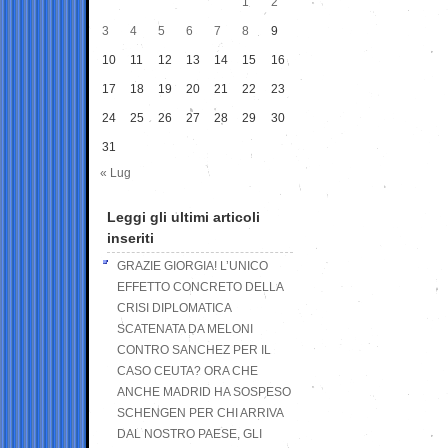
1
2
3
4
5
6
7
8
9
10
11
12
13
14
15
16
17
18
19
20
21
22
23
24
25
26
27
28
29
30
31
« Lug
Leggi gli ultimi articoli
inseriti
GRAZIE GIORGIA! L’UNICO
EFFETTO CONCRETO DELLA
CRISI DIPLOMATICA
SCATENATA DA MELONI
CONTRO SANCHEZ PER IL
CASO CEUTA? ORA CHE
ANCHE MADRID HA SOSPESO
SCHENGEN PER CHI ARRIVA
DAL NOSTRO PAESE, GLI