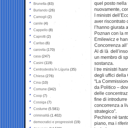
quel posto nella
Brunetta
(83)
nuovamente, con 
Burlando
(26)
I ministri dell’
Camogli
(2)
aver riscontrato 
canile
(4)
l’hanno giurata a
Cappello
(8)
Poznan con la mi
Caprotti
(2)
Emilewicz e hann
Caritas
(6)
Concorrenza all’
carovita
(170)
Al di là dell’ins
casa
(247)
un membro di spi
sostanza.
Casini
(119)
I tre ministri ha
Centrodestra in Liguria
(35)
degli uffici dell
Chiesa
(276)
“La Commissione
Cina
(10)
da Politico – do
Comune
(342)
delle concentrazi
Coop
(7)
fine di introdurr
Cossiga
(7)
concorrenza a li
Costume
(5.581)
strategico”.
criminalità
(1.402)
Pechino nè tant
democratici e progressisti
(19)
piano, ma i rife