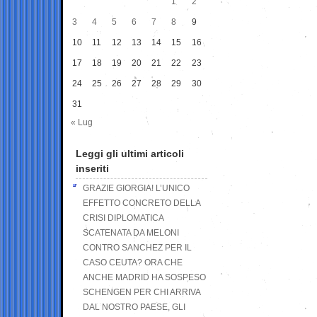
1
2
3
4
5
6
7
8
9
10
11
12
13
14
15
16
17
18
19
20
21
22
23
24
25
26
27
28
29
30
31
« Lug
Leggi gli ultimi articoli
inseriti
GRAZIE GIORGIA! L’UNICO
EFFETTO CONCRETO DELLA
CRISI DIPLOMATICA
SCATENATA DA MELONI
CONTRO SANCHEZ PER IL
CASO CEUTA? ORA CHE
ANCHE MADRID HA SOSPESO
SCHENGEN PER CHI ARRIVA
DAL NOSTRO PAESE, GLI