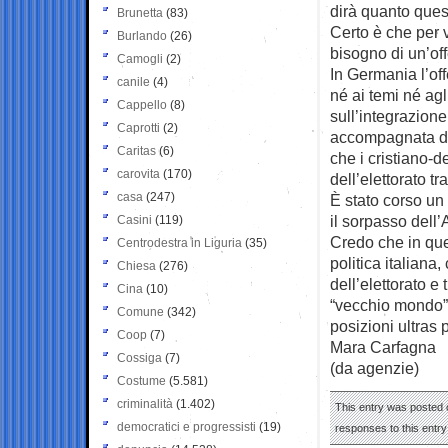
dirà quanto ques
Brunetta
(83)
Certo è che per 
Burlando
(26)
bisogno di un’off
Camogli
(2)
In Germania l’of
canile
(4)
né ai temi né ag
Cappello
(8)
sull’integrazione
Caprotti
(2)
accompagnata da
Caritas
(6)
che i cristiano-d
carovita
(170)
dell’elettorato t
casa
(247)
È stato corso un
il sorpasso dell’
Casini
(119)
Credo che in que
Centrodestra in Liguria
(35)
politica italiana
Chiesa
(276)
dell’elettorato e
Cina
(10)
“vecchio mondo” p
Comune
(342)
posizioni ultras
Coop
(7)
Mara Carfagna
Cossiga
(7)
(da agenzie)
Costume
(5.581)
criminalità
(1.402)
This entry was posted o
democratici e progressisti
(19)
responses to this entr