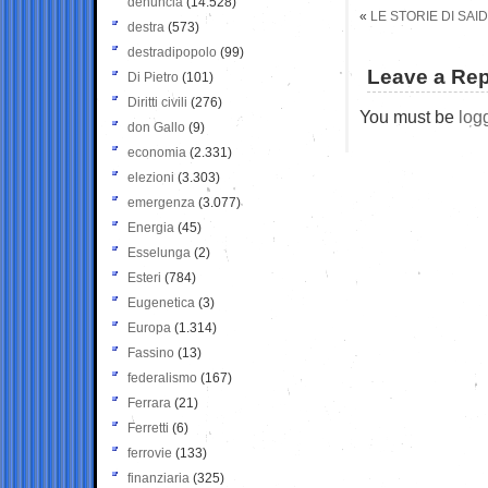
denuncia
(14.528)
«
LE STORIE DI SAI
destra
(573)
destradipopolo
(99)
Leave a Rep
Di Pietro
(101)
Diritti civili
(276)
You must be
log
don Gallo
(9)
economia
(2.331)
elezioni
(3.303)
emergenza
(3.077)
Energia
(45)
Esselunga
(2)
Esteri
(784)
Eugenetica
(3)
Europa
(1.314)
Fassino
(13)
federalismo
(167)
Ferrara
(21)
Ferretti
(6)
ferrovie
(133)
finanziaria
(325)