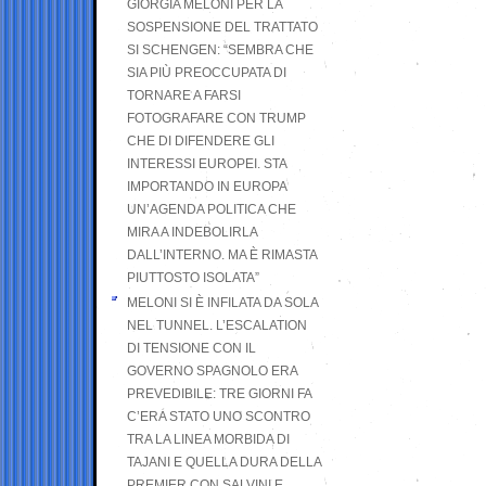
GIORGIA MELONI PER LA
SOSPENSIONE DEL TRATTATO
SI SCHENGEN: “SEMBRA CHE
SIA PIÙ PREOCCUPATA DI
TORNARE A FARSI
FOTOGRAFARE CON TRUMP
CHE DI DIFENDERE GLI
INTERESSI EUROPEI. STA
IMPORTANDO IN EUROPA
UN’AGENDA POLITICA CHE
MIRA A INDEBOLIRLA
DALL’INTERNO. MA È RIMASTA
PIUTTOSTO ISOLATA”
MELONI SI È INFILATA DA SOLA
NEL TUNNEL. L’ESCALATION
DI TENSIONE CON IL
GOVERNO SPAGNOLO ERA
PREVEDIBILE: TRE GIORNI FA
C’ERA STATO UNO SCONTRO
TRA LA LINEA MORBIDA DI
TAJANI E QUELLA DURA DELLA
PREMIER CON SALVINI E