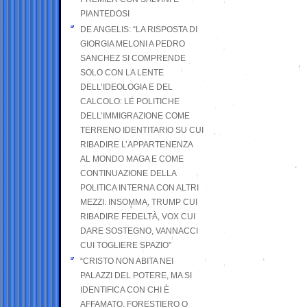
PIANTEDOSI
DE ANGELIS: “LA RISPOSTA DI
GIORGIA MELONI A PEDRO
SANCHEZ SI COMPRENDE
SOLO CON LA LENTE
DELL’IDEOLOGIA E DEL
CALCOLO: LE POLITICHE
DELL’IMMIGRAZIONE COME
TERRENO IDENTITARIO SU CUI
RIBADIRE L’APPARTENENZA
AL MONDO MAGA E COME
CONTINUAZIONE DELLA
POLITICA INTERNA CON ALTRI
MEZZI. INSOMMA, TRUMP CUI
RIBADIRE FEDELTÀ, VOX CUI
DARE SOSTEGNO, VANNACCI
CUI TOGLIERE SPAZIO”
“CRISTO NON ABITA NEI
PALAZZI DEL POTERE, MA SI
IDENTIFICA CON CHI È
AFFAMATO, FORESTIERO O