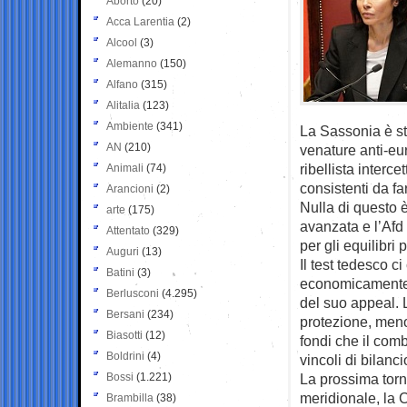
Aborto
(20)
Acca Larentia
(2)
Alcool
(3)
Alemanno
(150)
Alfano
(315)
Alitalia
(123)
Ambiente
(341)
La Sassonia è sta
AN
(210)
venature anti-eu
ribellista interce
Animali
(74)
consistenti da fa
Arancioni
(2)
Nulla di questo 
arte
(175)
avanzata e l’Afd
Attentato
(329)
per gli equilibri p
Auguri
(13)
Il test tedesco 
Batini
(3)
economicamente p
Berlusconi
(4.295)
del suo appeal. 
Bersani
(234)
protezione, meno
Biasotti
(12)
fondi che il com
Boldrini
(4)
vincoli di bilanc
Bossi
(1.221)
La prossima torn
meridionale, la 
Brambilla
(38)