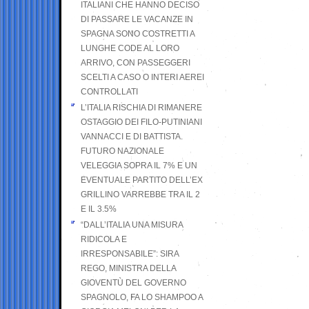
ITALIANI CHE HANNO DECISO
DI PASSARE LE VACANZE IN
SPAGNA SONO COSTRETTI A
LUNGHE CODE AL LORO
ARRIVO, CON PASSEGGERI
SCELTI A CASO O INTERI AEREI
CONTROLLATI
L’ITALIA RISCHIA DI RIMANERE
OSTAGGIO DEI FILO-PUTINIANI
VANNACCI E DI BATTISTA.
FUTURO NAZIONALE
VELEGGIA SOPRA IL 7% E UN
EVENTUALE PARTITO DELL’EX
GRILLINO VARREBBE TRA IL 2
E IL 3.5%
“DALL’ITALIA UNA MISURA
RIDICOLA E
IRRESPONSABILE”: SIRA
REGO, MINISTRA DELLA
GIOVENTÙ DEL GOVERNO
SPAGNOLO, FA LO SHAMPOO A