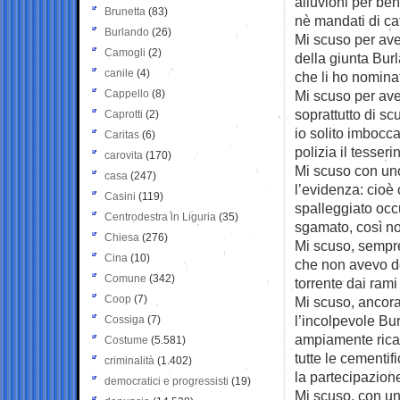
alluvioni per ben
Brunetta
(83)
nè mandati di cat
Burlando
(26)
Mi scuso per aver
Camogli
(2)
della giunta Burl
canile
(4)
che li ho nominat
Cappello
(8)
Mi scuso per aver
soprattutto di s
Caprotti
(2)
io solito imbocc
Caritas
(6)
polizia il tesser
carovita
(170)
Mi scuso con uno 
casa
(247)
l’evidenza: cioè
Casini
(119)
spalleggiato occu
Centrodestra in Liguria
(35)
sgamato, così no
Chiesa
(276)
Mi scuso, sempre
Cina
(10)
che non avevo det
Comune
(342)
torrente dai rami 
Coop
(7)
Mi scuso, ancora c
l’incolpevole Bu
Cossiga
(7)
ampiamente ricam
Costume
(5.581)
tutte le cementifi
criminalità
(1.402)
la partecipazione
democratici e progressisti
(19)
Mi scuso, con un