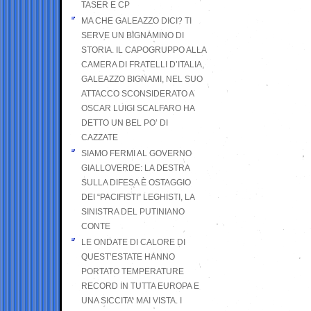
TASER E CP
MA CHE GALEAZZO DICI? TI
SERVE UN BIGNAMINO DI
STORIA. IL CAPOGRUPPO ALLA
CAMERA DI FRATELLI D’ITALIA,
GALEAZZO BIGNAMI, NEL SUO
ATTACCO SCONSIDERATO A
OSCAR LUIGI SCALFARO HA
DETTO UN BEL PO’ DI
CAZZATE
SIAMO FERMI AL GOVERNO
GIALLOVERDE: LA DESTRA
SULLA DIFESA È OSTAGGIO
DEI “PACIFISTI” LEGHISTI, LA
SINISTRA DEL PUTINIANO
CONTE
LE ONDATE DI CALORE DI
QUEST’ESTATE HANNO
PORTATO TEMPERATURE
RECORD IN TUTTA EUROPA E
UNA SICCITA’ MAI VISTA. I