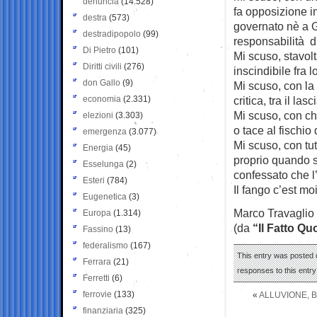
denuncia
(14.528)
fa opposizione 
destra
(573)
governato nè a Ge
destradipopolo
(99)
responsabilità di
Di Pietro
(101)
Mi scuso, stavolt
Diritti civili
(276)
inscindibile fra 
don Gallo
(9)
Mi scuso, con la 
economia
(2.331)
critica, tra il las
Mi scuso, con ch
elezioni
(3.303)
o tace al fischio
emergenza
(3.077)
Mi scuso, con tu
Energia
(45)
proprio quando s
Esselunga
(2)
confessato che l’
Esteri
(784)
Il fango c’est moi
Eugenetica
(3)
Marco Travaglio
Europa
(1.314)
(da
“Il Fatto Qu
Fassino
(13)
federalismo
(167)
This entry was posted o
Ferrara
(21)
responses to this entr
Ferretti
(6)
ferrovie
(133)
«
ALLUVIONE, B
finanziaria
(325)