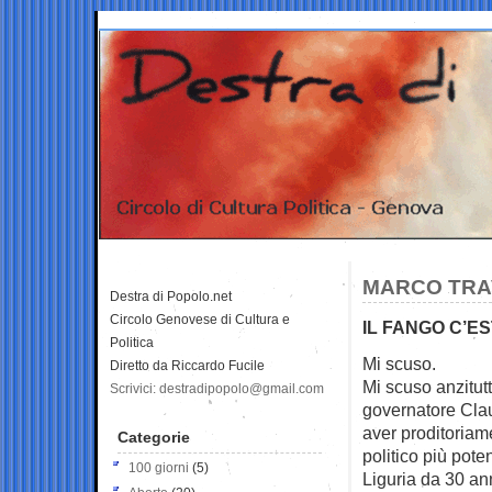
MARCO TRA
Destra di Popolo.net
Circolo Genovese di Cultura e
IL FANGO C’ES
Politica
Mi scuso.
Diretto da Riccardo Fucile
Mi scuso anzitut
Scrivici: destradipopolo@gmail.com
governatore Cla
aver proditoriam
Categorie
politico più pote
100 giorni
(5)
Liguria da 30 anni