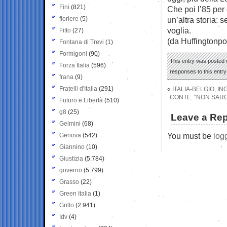
Fini
(821)
Che poi l’85 per 
fioriere
(5)
un’altra storia: 
voglia.
Fitto
(27)
(da Huffingtonpo
Fontana di Trevi
(1)
Formigoni
(90)
This entry was posted o
Forza Italia
(596)
responses to this entr
frana
(9)
Fratelli d'Italia
(291)
«
ITALIA-BELGIO, I
CONTE: “NON SARO
Futuro e Libertà
(510)
g8
(25)
Leave a Rep
Gelmini
(68)
You must be
log
Genova
(542)
Giannino
(10)
Giustizia
(5.784)
governo
(5.799)
Grasso
(22)
Green Italia
(1)
Grillo
(2.941)
Idv
(4)