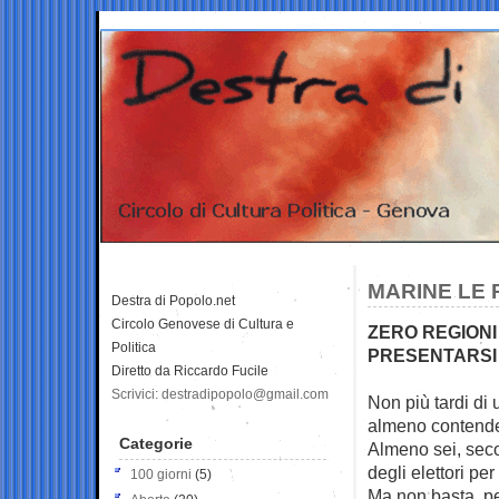
MARINE LE 
Destra di Popolo.net
Circolo Genovese di Cultura e
ZERO REGIONI
Politica
PRESENTARSI
Diretto da Riccardo Fucile
Scrivici: destradipopolo@gmail.com
Non più tardi di
almeno
contender
Categorie
Almeno sei, seco
degli elettori pe
100 giorni
(5)
Ma non basta, p