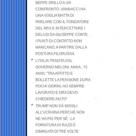
BEPPE GRILLO A UN
CONFRONTO. VANNACCI HA
UNA VOGLIA MATTA DI
PARLARE CON IL FONDATORE
DEL M5S E INTERCETTARE I
DELUSI DA GIUSEPPE CONTE.
I PUNTI DI CONTATTO NON
MANCANO, A PARTIRE DALLA
POSTURA FILORUSSA
L’ITALIA TRADITA DAL
GOVERNO MELONI. ANNA , 72
ANNI; “TRA AFFITTO E
BOLLETTE LA PENSIONE DURA
POCHI GIORNI, HO SEMPRE
LAVORATO E ORA DEVO
CHIEDERE AIUTO”
TRUMP NON DÀ MISSILI
ALL’UCRAINA PERCHÉ NON
NE HA PIÙ PER SÉ : LA
FORNITURA DI RAZZI È
DIMINUITA DI TRE VOLTE