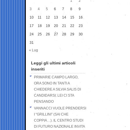
1
2
3
4
5
6
7
8
9
10
11
12
13
14
15
16
17
18
19
20
21
22
23
24
25
26
27
28
29
30
31
« Lug
Leggi gli ultimi articoli
inseriti
PRIMARIE CAMPO LARGO,
ORA SONO IN TANTI A
CHIEDERE A SILVIA SALIS DI
CANDIDARSI: LEI CI STA
PENSANDO
VANNACCI VUOLE PRENDERSI
I “GRILLINI” (SAI CHE
COPPIA…). IL CENTRO STUDI
DI FUTURO NAZIONALE INVITA