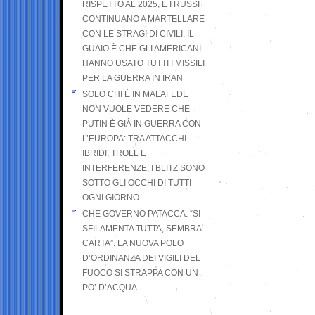
RISPETTO AL 2025, E I RUSSI
CONTINUANO A MARTELLARE
CON LE STRAGI DI CIVILI. IL
GUAIO È CHE GLI AMERICANI
HANNO USATO TUTTI I MISSILI
PER LA GUERRA IN IRAN
SOLO CHI È IN MALAFEDE
NON VUOLE VEDERE CHE
PUTIN È GIÀ IN GUERRA CON
L’EUROPA: TRA ATTACCHI
IBRIDI, TROLL E
INTERFERENZE, I BLITZ SONO
SOTTO GLI OCCHI DI TUTTI
OGNI GIORNO
CHE GOVERNO PATACCA. “SI
SFILAMENTA TUTTA, SEMBRA
CARTA”. LA NUOVA POLO
D’ORDINANZA DEI VIGILI DEL
FUOCO SI STRAPPA CON UN
PO’ D’ACQUA