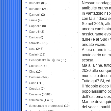
Nessun sondaggio
Brunetta
(83)
attribuite erano
Burlando
(26)
in vantaggio risp
Camogli
(2)
con la sindaca s
canile
(4)
Se nel 2015, alle
Cappello
(8)
ancora cambiato
Caprotti
(2)
rassicurante evoc
Caritas
(6)
(Lille) e al Sud
carovita
(170)
andato vicino.
casa
(247)
Allora erano in 
avuto certo un m
Casini
(119)
scorsa.
Centrodestra in Liguria
(35)
Ma alla fine, tut
Chiesa
(276)
2020 alla conqui
Cina
(10)
municipio decen
Comune
(342)
Tutto qui? Sì, ed
Coop
(7)
il “doppio gioco i
Cossiga
(7)
popolarissimo po
Costume
(5.581)
dell’estrema des
criminalità
(1.402)
Marine deve quind
democratici e progressisti
(19)
dei vecchi partit