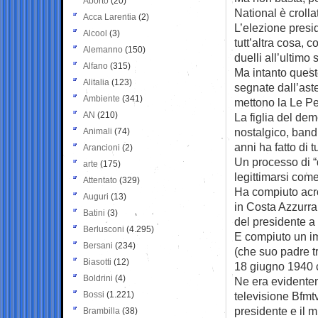
Aborto
(20)
National è croll
Acca Larentia
(2)
L’elezione presi
Alcool
(3)
tutt’altra cosa, c
Alemanno
(150)
duelli all’ultim
Alfano
(315)
Ma intanto queste
Alitalia
(123)
segnate dall’ast
Ambiente
(341)
mettono la Le Pen
AN
(210)
La figlia del dem
nostalgico, bandi
Animali
(74)
anni ha fatto di 
Arancioni
(2)
Un processo di “
arte
(175)
legittimarsi come
Attentato
(329)
Ha compiuto acr
Auguri
(13)
in Costa Azzurra
Batini
(3)
del presidente a 
Berlusconi
(4.295)
E compiuto un i
Bersani
(234)
(che suo padre tr
Biasotti
(12)
18 giugno 1940 co
Boldrini
(4)
Ne era evidentem
Bossi
(1.221)
televisione Bfmtv
presidente e il m
Brambilla
(38)