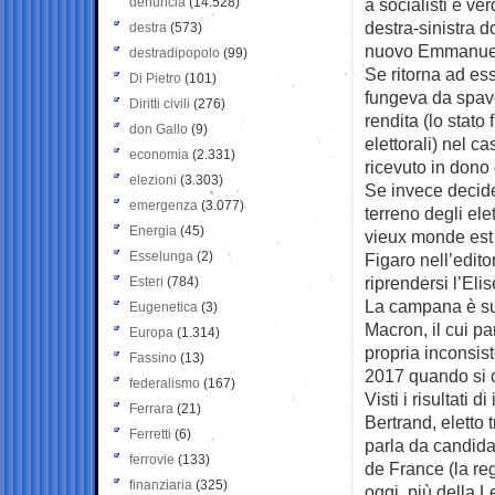
denuncia
(14.528)
a socialisti e ve
destra-sinistra d
destra
(573)
nuovo Emmanue
destradipopolo
(99)
Se ritorna ad ess
Di Pietro
(101)
fungeva da spave
Diritti civili
(276)
rendita (lo stat
don Gallo
(9)
elettorali) nel c
economia
(2.331)
ricevuto in dono 
elezioni
(3.303)
Se invece decide
emergenza
(3.077)
terreno degli ele
Energia
(45)
vieux monde est d
Esselunga
(2)
Figaro nell’edito
riprendersi l’Eli
Esteri
(784)
La campana è su
Eugenetica
(3)
Macron, il cui pa
Europa
(1.314)
propria inconsist
Fassino
(13)
2017 quando si ce
federalismo
(167)
Visti i risultati 
Ferrara
(21)
Bertrand, eletto 
Ferretti
(6)
parla da candidat
ferrovie
(133)
de France (la reg
finanziaria
(325)
oggi, più della L