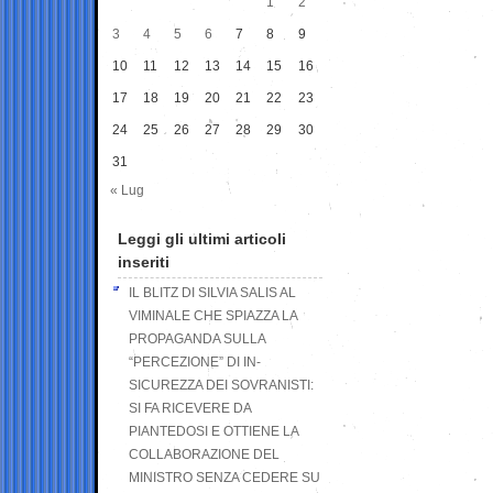
1
2
3
4
5
6
7
8
9
10
11
12
13
14
15
16
17
18
19
20
21
22
23
24
25
26
27
28
29
30
31
« Lug
Leggi gli ultimi articoli
inseriti
IL BLITZ DI SILVIA SALIS AL
VIMINALE CHE SPIAZZA LA
PROPAGANDA SULLA
“PERCEZIONE” DI IN-
SICUREZZA DEI SOVRANISTI:
SI FA RICEVERE DA
PIANTEDOSI E OTTIENE LA
COLLABORAZIONE DEL
MINISTRO SENZA CEDERE SU