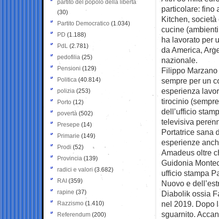
partito del popolo della libertà
particolare: fino
(30)
Kitchen, società
Partito Democratico
(1.034)
cucine (ambienti
PD
(1.188)
ha lavorato per 
PdL
(2.781)
da America, Arge
pedofilia
(25)
nazionale.
Pensioni
(129)
Filippo Marzano 
Politica
(40.814)
sempre per un c
esperienza lavo
polizia
(253)
tirocinio (sempre
Porto
(12)
dell’ufficio stamp
povertà
(502)
televisiva peren
Presepe
(14)
Portatrice sana 
Primarie
(149)
esperienze anche
Prodi
(52)
Amadeus oltre c
Provincia
(139)
Guidonia Montece
radici e valori
(3.682)
ufficio stampa P
RAI
(359)
Nuovo e dell’est
rapine
(37)
Diabolik ossia F
nel 2019. Dopo la
Razzismo
(1.410)
sguarnito. Accan
Referendum
(200)