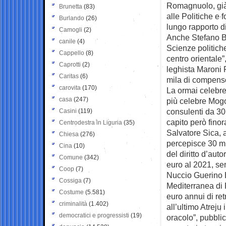
Romagnuolo, già c
Brunetta
(83)
alle Politiche e 
Burlando
(26)
lungo rapporto di
Camogli
(2)
Anche Stefano Bru
canile
(4)
Scienze politiche
Cappello
(8)
centro orientale”
Caprotti
(2)
leghista Maroni 
Caritas
(6)
mila di compenso,
carovita
(170)
La ormai celebre
casa
(247)
più celebre Mog
consulenti da 30 
Casini
(119)
capito però fino
Centrodestra in Liguria
(35)
Salvatore Sica, 
Chiesa
(276)
percepisce 30 mil
Cina
(10)
del diritto d’aut
Comune
(342)
euro al 2021, se
Coop
(7)
Nuccio Guerino B
Cossiga
(7)
Mediterranea di 
Costume
(5.581)
euro annui di ret
criminalità
(1.402)
all’ultimo Atreju
democratici e progressisti
(19)
oracolo”, pubblic