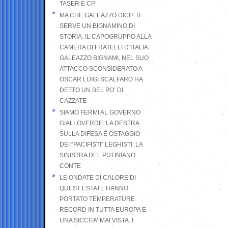
TASER E CP
MA CHE GALEAZZO DICI? TI
SERVE UN BIGNAMINO DI
STORIA. IL CAPOGRUPPO ALLA
CAMERA DI FRATELLI D’ITALIA,
GALEAZZO BIGNAMI, NEL SUO
ATTACCO SCONSIDERATO A
OSCAR LUIGI SCALFARO HA
DETTO UN BEL PO’ DI
CAZZATE
SIAMO FERMI AL GOVERNO
GIALLOVERDE: LA DESTRA
SULLA DIFESA È OSTAGGIO
DEI “PACIFISTI” LEGHISTI, LA
SINISTRA DEL PUTINIANO
CONTE
LE ONDATE DI CALORE DI
QUEST’ESTATE HANNO
PORTATO TEMPERATURE
RECORD IN TUTTA EUROPA E
UNA SICCITA’ MAI VISTA. I