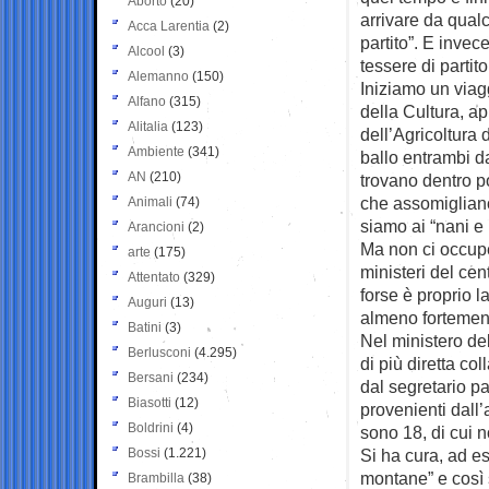
Aborto
(20)
arrivare da qualc
Acca Larentia
(2)
partito”. E invec
Alcool
(3)
tessere di partit
Alemanno
(150)
Iniziamo un viag
Alfano
(315)
della Cultura, a
Alitalia
(123)
dell’Agricoltura d
Ambiente
(341)
ballo entrambi da
AN
(210)
trovano dentro po
che assomigliano 
Animali
(74)
siamo ai “nani e 
Arancioni
(2)
Ma non ci occupe
arte
(175)
ministeri del cent
Attentato
(329)
forse è proprio l
Auguri
(13)
almeno fortement
Batini
(3)
Nel ministero del
Berlusconi
(4.295)
di più diretta co
Bersani
(234)
dal segretario pa
Biasotti
(12)
provenienti dall
Boldrini
(4)
sono 18, di cui no
Bossi
(1.221)
Si ha cura, ad es
montane” e così 
Brambilla
(38)