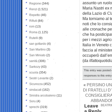
assunto un ruolo
Regione
(344)
Maria Nastri ex m
Renzi
(1.521)
della Lazio di Cl
Repetto
(46)
Ma torniamo al te
Rifiuti
(84)
noti che lo cons
rom
(13)
alle cronache pe
Roma
(1.125)
che ha posticipat
Rutelli
(9)
per i mezzi agri
san gottardo
(4)
Italia in Veneto
San Martino
(3)
faccia al minist
occuperò dall’em
San Miniato
(2)
(da ilfattoquotidi
sanità
(306)
Sarkozy
(43)
This entry was posted o
scuola
(354)
responses to this entr
Sestri Levante
(2)
Sicurezza
(452)
«
PERSINO UNA
DI FRATELLI D
sindacati
(162)
CONSIGLIERA
Sinistra arcobaleno
(11)
ABBANDONA
Soru
(4)
Leave
BEATRI
sprechi
(319)
a Reply