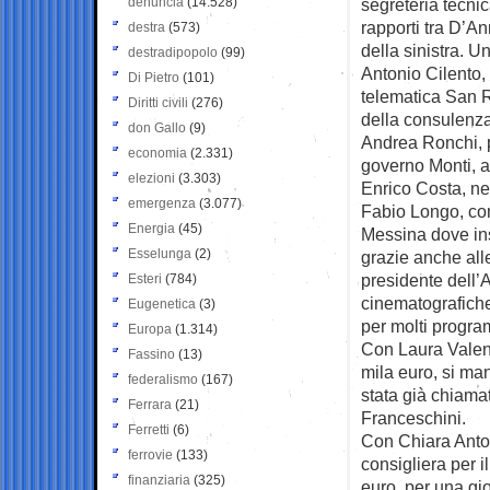
denuncia
(14.528)
segreteria tecnic
rapporti tra D’A
destra
(573)
della sinistra. 
destradipopolo
(99)
Antonio Cilento, c
Di Pietro
(101)
telematica San R
Diritti civili
(276)
della consulenza
don Gallo
(9)
Andrea Ronchi, po
economia
(2.331)
governo Monti, a
elezioni
(3.303)
Enrico Costa, ne
emergenza
(3.077)
Fabio Longo, con
Energia
(45)
Messina dove in
Esselunga
(2)
grazie anche all
presidente dell’
Esteri
(784)
cinematografiche
Eugenetica
(3)
per molti progra
Europa
(1.314)
Con Laura Valent
Fassino
(13)
mila euro, si man
federalismo
(167)
stata già chiamat
Ferrara
(21)
Franceschini.
Ferretti
(6)
Con Chiara Anton
ferrovie
(133)
consigliera per 
finanziaria
(325)
euro, per una gio