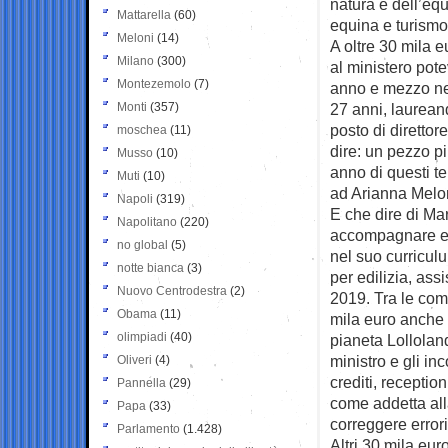
natura e dell’equ
Mattarella
(60)
equina e turismo
Meloni
(14)
A oltre 30 mila 
Milano
(300)
al ministero pot
Montezemolo
(7)
anno e mezzo nel
Monti
(357)
27 anni, laurean
posto di direttor
moschea
(11)
dire: un pezzo pi
Musso
(10)
anno di questi t
Muti
(10)
ad Arianna Melo
Napoli
(319)
E che dire di Mar
Napolitano
(220)
accompagnare e su
no global
(5)
nel suo curriculu
notte bianca
(3)
per edilizia, ass
Nuovo Centrodestra
(2)
2019. Tra le comp
Obama
(11)
mila euro anche 
olimpiadi
(40)
pianeta Lolloland
ministro e gli in
Oliveri
(4)
crediti, recepti
Pannella
(29)
come addetta alla
Papa
(33)
correggere errori 
Parlamento
(1.428)
Altri 30 mila eu