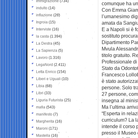
Immigrazione
(734)
comunque ha una “
indulto
(14)
Con Emma Giammat
inflazione
(26)
l’umanesimo digit
Ingroia
(15)
amata da Sangiul
E a Napoli si è f
Interviste
(16)
sostituto procur
la casta
(1.394)
Dipartimento Par
La Destra
(45)
Mvula Alessandro
La Sapienza
(5)
titolo gratuito. 
Lavoro
(1.316)
Professionale d
LegaNord
(2.411)
Stato da Odontot
Letta Enrico
(154)
Francesco Lollob
Liberi e Uguali
(10)
è stato autorizza
Libia
(68)
persone. Solo tra 
Libri
(33)
27 persone, comp
insegna al minist
Liguria Futurista
(25)
Ma l’ultima arriv
mafia
(543)
“Esperta in relaz
manifesto
(7)
curriculum? La l
Margherita
(16)
intende il corso p
Maroni
(171)
presso il Museo 
Mastella
(16)