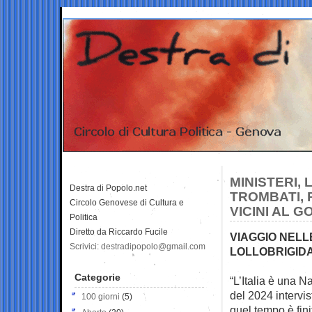
MINISTERI, 
Destra di Popolo.net
TROMBATI, 
Circolo Genovese di Cultura e
VICINI AL 
Politica
Diretto da Riccardo Fucile
VIAGGIO NELL
Scrivici: destradipopolo@gmail.com
LOLLOBRIGIDA
Categorie
“L’Italia è una 
del 2024
intervi
100 giorni
(5)
quel tempo è fini