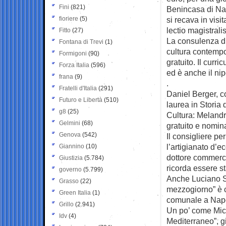
Fini
(821)
Benincasa di Nap
fioriere
(5)
si recava in vis
lectio magistral
Fitto
(27)
La consulenza di 
Fontana di Trevi
(1)
cultura contempor
Formigoni
(90)
gratuito. Il curri
Forza Italia
(596)
ed è anche il ni
frana
(9)
.
Fratelli d'Italia
(291)
Daniel Berger, co
Futuro e Libertà
(510)
laurea in Storia d
g8
(25)
Cultura: Melandri
Gelmini
(68)
gratuito e nomin
Genova
(542)
Il consigliere per
l’artigianato d’e
Giannino
(10)
dottore commerci
Giustizia
(5.784)
ricorda essere st
governo
(5.799)
Anche Luciano Sc
Grasso
(22)
mezzogiorno” è c
Green Italia
(1)
comunale a Napo
Grillo
(2.941)
Un po’ come Mich
Idv
(4)
Mediterraneo”, g