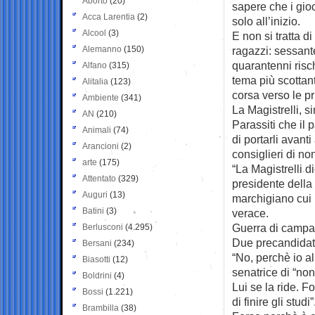
Aborto
(20)
sapere che i gio
Acca Larentia
(2)
solo all’inizio.
Alcool
(3)
E non si tratta d
Alemanno
(150)
ragazzi: sessant
quarantenni risch
Alfano
(315)
tema più scottant
Alitalia
(123)
corsa verso le pr
Ambiente
(341)
La Magistrelli, s
AN
(210)
Parassiti che il 
Animali
(74)
di portarli avant
Arancioni
(2)
consiglieri di no
arte
(175)
“La Magistrelli d
Attentato
(329)
presidente della 
Auguri
(13)
marchigiano cui 
Batini
(3)
verace.
Guerra di campa
Berlusconi
(4.295)
Due precandidati
Bersani
(234)
“No, perchè io a
Biasotti
(12)
senatrice di “non
Boldrini
(4)
Lui se la ride. 
Bossi
(1.221)
di finire gli studi”
Brambilla
(38)