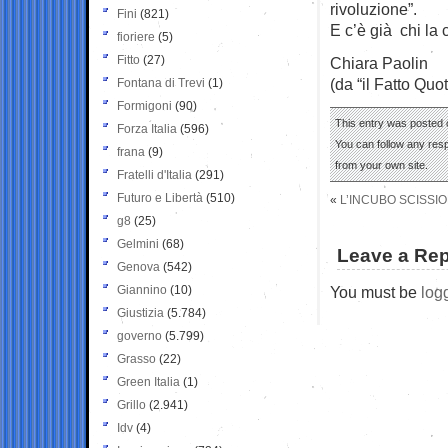
rivoluzione”.
Fini
(821)
E c’è già chi la 
fioriere
(5)
Fitto
(27)
Chiara Paolin
(da “il Fatto Quo
Fontana di Trevi
(1)
Formigoni
(90)
This entry was posted 
Forza Italia
(596)
You can follow any res
frana
(9)
from your own site.
Fratelli d'Italia
(291)
Futuro e Libertà
(510)
«
L’INCUBO SCISSIO
g8
(25)
Gelmini
(68)
Leave a Rep
Genova
(542)
Giannino
(10)
You must be
log
Giustizia
(5.784)
governo
(5.799)
Grasso
(22)
Green Italia
(1)
Grillo
(2.941)
Idv
(4)