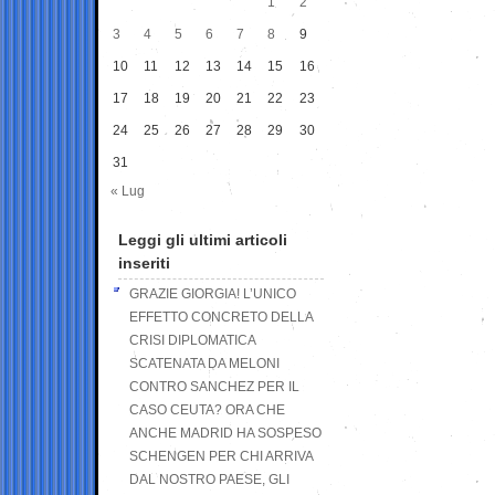
1
2
3
4
5
6
7
8
9
10
11
12
13
14
15
16
17
18
19
20
21
22
23
24
25
26
27
28
29
30
31
« Lug
Leggi gli ultimi articoli
inseriti
GRAZIE GIORGIA! L’UNICO
EFFETTO CONCRETO DELLA
CRISI DIPLOMATICA
SCATENATA DA MELONI
CONTRO SANCHEZ PER IL
CASO CEUTA? ORA CHE
ANCHE MADRID HA SOSPESO
SCHENGEN PER CHI ARRIVA
DAL NOSTRO PAESE, GLI