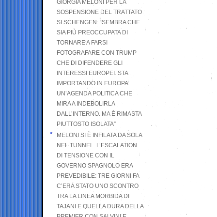
GIORGIA MELONI PER LA
SOSPENSIONE DEL TRATTATO
SI SCHENGEN: “SEMBRA CHE
SIA PIÙ PREOCCUPATA DI
TORNARE A FARSI
FOTOGRAFARE CON TRUMP
CHE DI DIFENDERE GLI
INTERESSI EUROPEI. STA
IMPORTANDO IN EUROPA
UN’AGENDA POLITICA CHE
MIRA A INDEBOLIRLA
DALL’INTERNO. MA È RIMASTA
PIUTTOSTO ISOLATA”
MELONI SI È INFILATA DA SOLA
NEL TUNNEL. L’ESCALATION
DI TENSIONE CON IL
GOVERNO SPAGNOLO ERA
PREVEDIBILE: TRE GIORNI FA
C’ERA STATO UNO SCONTRO
TRA LA LINEA MORBIDA DI
TAJANI E QUELLA DURA DELLA
PREMIER CON SALVINI E