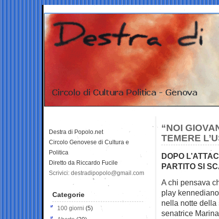
“NOI GIOVA
Destra di Popolo.net
TEMERE L’U
Circolo Genovese di Cultura e
Politica
DOPO L’ATTAC
Diretto da Riccardo Fucile
PARTITO SI S
Scrivici: destradipopolo@gmail.com
A chi pensava che
play
kennediano
Categorie
nella notte della 
100 giorni
(5)
senatrice Marina 