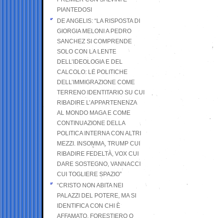
PIANTEDOSI
DE ANGELIS: “LA RISPOSTA DI
GIORGIA MELONI A PEDRO
SANCHEZ SI COMPRENDE
SOLO CON LA LENTE
DELL’IDEOLOGIA E DEL
CALCOLO: LE POLITICHE
DELL’IMMIGRAZIONE COME
TERRENO IDENTITARIO SU CUI
RIBADIRE L’APPARTENENZA
AL MONDO MAGA E COME
CONTINUAZIONE DELLA
POLITICA INTERNA CON ALTRI
MEZZI. INSOMMA, TRUMP CUI
RIBADIRE FEDELTÀ, VOX CUI
DARE SOSTEGNO, VANNACCI
CUI TOGLIERE SPAZIO”
“CRISTO NON ABITA NEI
PALAZZI DEL POTERE, MA SI
IDENTIFICA CON CHI È
AFFAMATO, FORESTIERO O