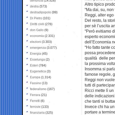
denuncia
(14.528)
Altro tipico prodo
destra
(573)
“Ma dai, su, non
destradipopolo
(99)
Reggi, alter ego 
Di Pietro
(101)
Del resto, la stor
Diritti civili
(276)
per sè l’uscita a
don Gallo
(9)
“Però evitiamo d
economia
(2.331)
esperto economic
dell’Economia ne
elezioni
(3.303)
“Ho fatto tante c
emergenza
(3.077)
possa procedere 
Energia
(45)
qualità delle pe
Esselunga
(2)
la prossima volta
Esteri
(784)
Insomma si parla
Eugenetica
(3)
famose regole, gl
Europa
(1.314)
Reggi non vuole f
Fassino
(13)
tutti di partecip
federalismo
(167)
Ricci mette lì un
Ferrara
(21)
delle indicazioni
che tanti si butt
Ferretti
(6)
Invece chi ha un 
ferrovie
(133)
portare a termin
finanziaria
(325)