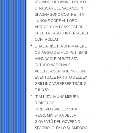
ITALIANI CHE HANNO DECISO
DI PASSARE LE VACANZE IN
SPAGNA SONO COSTRETTI A
LUNGHE CODE AL LORO
ARRIVO, CON PASSEGGERI
SCELTI A CASO O INTERI AEREI
CONTROLLATI
L’ITALIA RISCHIA DI RIMANERE
OSTAGGIO DEI FILO-PUTINIANI
VANNACCI E DI BATTISTA.
FUTURO NAZIONALE
VELEGGIA SOPRA IL 7% E UN
EVENTUALE PARTITO DELL’EX
GRILLINO VARREBBE TRA IL 2
E IL 3.5%
“DALL’ITALIA UNA MISURA
RIDICOLA E
IRRESPONSABILE”: SIRA
REGO, MINISTRA DELLA
GIOVENTÙ DEL GOVERNO
SPAGNOLO, FA LO SHAMPOO A