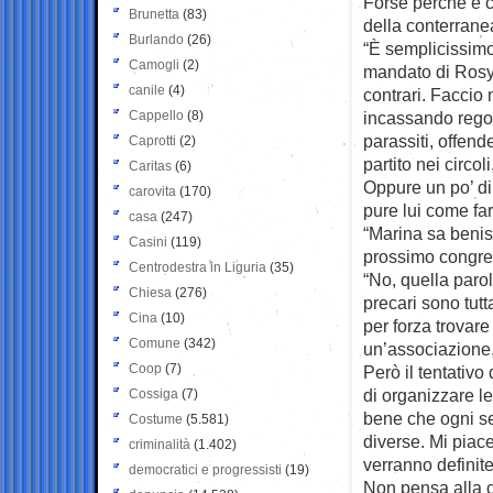
Forse perchè è c
Brunetta
(83)
della conterrane
Burlando
(26)
“È semplicissimo
Camogli
(2)
mandato di Rosy 
canile
(4)
contrari. Faccio
Cappello
(8)
incassando regol
parassiti, offend
Caprotti
(2)
partito nei circo
Caritas
(6)
Oppure un po’ di
carovita
(170)
pure lui come fard
casa
(247)
“Marina sa benis
Casini
(119)
prossimo congress
Centrodestra in Liguria
(35)
“No, quella par
Chiesa
(276)
precari sono tut
Cina
(10)
per forza trovare
Comune
(342)
un’associazione, 
Coop
(7)
Però il tentativo 
di organizzare le
Cossiga
(7)
bene che ogni seg
Costume
(5.581)
diverse. Mi pia
criminalità
(1.402)
verranno definite
democratici e progressisti
(19)
Non pensa alla c