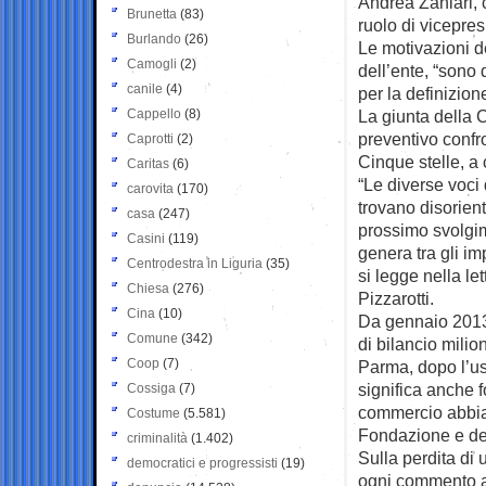
Andrea Zanlari, 
Brunetta
(83)
ruolo di vicepres
Burlando
(26)
Le motivazioni de
Camogli
(2)
dell’ente, “sono
canile
(4)
per la definizion
Cappello
(8)
La giunta della 
preventivo confro
Caprotti
(2)
Cinque stelle, a 
Caritas
(6)
“Le diverse voc
carovita
(170)
trovano disorien
casa
(247)
prossimo svolgim
Casini
(119)
genera tra gli im
Centrodestra in Liguria
(35)
si legge nella le
Chiesa
(276)
Pizzarotti.
Cina
(10)
Da gennaio 2013 
Comune
(342)
di bilancio mili
Coop
(7)
Parma, dopo l’us
significa anche 
Cossiga
(7)
commercio abbia g
Costume
(5.581)
Fondazione e del
criminalità
(1.402)
Sulla perdita di
democratici e progressisti
(19)
ogni commento al 