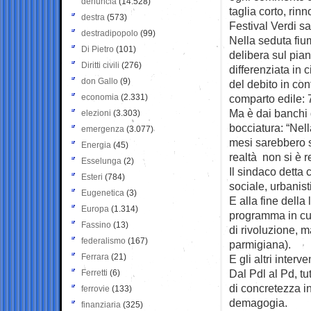
denuncia
(14.528)
taglia corto, rin
destra
(573)
Festival Verdi s
destradipopolo
(99)
Nella seduta fiu
Di Pietro
(101)
delibera sul pian
Diritti civili
(276)
differenziata in 
don Gallo
(9)
del debito in co
economia
(2.331)
comparto edile: 71
Ma è dai banchi d
elezioni
(3.303)
bocciatura: “Nel
emergenza
(3.077)
mesi sarebbero spa
Energia
(45)
realtà non si è r
Esselunga
(2)
Il sindaco detta 
Esteri
(784)
sociale, urbanis
Eugenetica
(3)
E alla fine della 
Europa
(1.314)
programma in cui 
Fassino
(13)
di rivoluzione, 
federalismo
(167)
parmigiana).
Ferrara
(21)
E gli altri interv
Dal Pdl al Pd, tu
Ferretti
(6)
di concretezza in
ferrovie
(133)
demagogia.
finanziaria
(325)