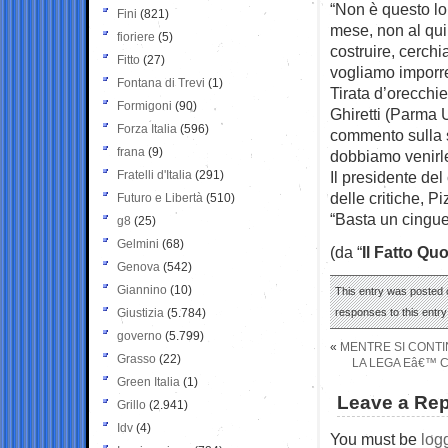
“Non è questo lo
Fini
(821)
mese, non al qui
fioriere
(5)
costruire, cerch
Fitto
(27)
vogliamo imporre.
Fontana di Trevi
(1)
Tirata d’orecchie
Formigoni
(90)
Ghiretti (Parma U
Forza Italia
(596)
commento sulla se
frana
(9)
dobbiamo venirle
Fratelli d'Italia
(291)
Il presidente del
delle critiche, P
Futuro e Libertà
(510)
“Basta un cinguet
g8
(25)
Gelmini
(68)
(da “
Il Fatto Qu
Genova
(542)
Giannino
(10)
This entry was posted o
Giustizia
(5.784)
responses to this entr
governo
(5.799)
«
MENTRE SI CONTI
Grasso
(22)
LA LEGA Eâ€™ CO
Green Italia
(1)
Leave a Rep
Grillo
(2.941)
Idv
(4)
You must be
log