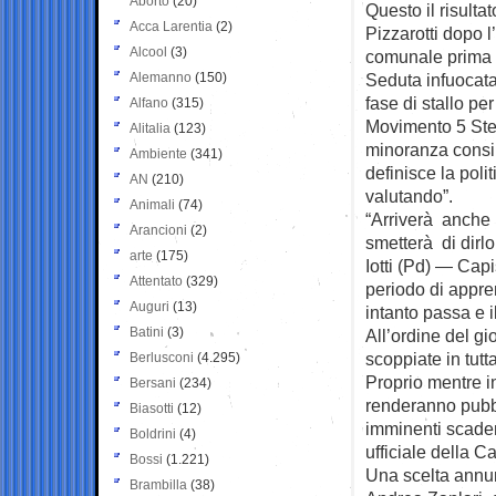
Aborto
(20)
Questo il risultat
Acca Larentia
(2)
Pizzarotti dopo l
Alcool
(3)
comunale prima d
Alemanno
(150)
Seduta infuocata
fase di stallo pe
Alfano
(315)
Movimento 5 Stel
Alitalia
(123)
minoranza consil
Ambiente
(341)
definisce la poli
AN
(210)
valutando”.
Animali
(74)
“Arriverà anche l
Arancioni
(2)
smetterà di dirl
arte
(175)
Iotti (Pd) — Capi
Attentato
(329)
periodo di appre
Auguri
(13)
intanto passa e i
Batini
(3)
All’ordine del gi
scoppiate in tutta
Berlusconi
(4.295)
Proprio mentre in
Bersani
(234)
renderanno pubbli
Biasotti
(12)
imminenti scaden
Boldrini
(4)
ufficiale della 
Bossi
(1.221)
Una scelta annun
Brambilla
(38)