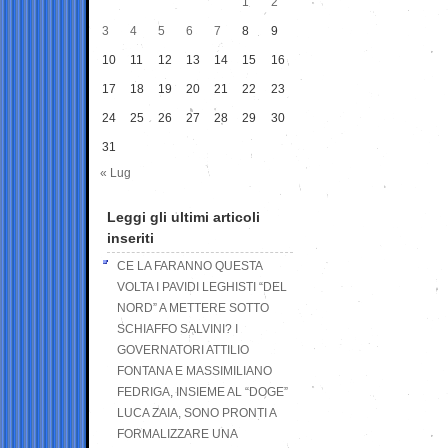
1
2
3
4
5
6
7
8
9
10
11
12
13
14
15
16
17
18
19
20
21
22
23
24
25
26
27
28
29
30
31
« Lug
Leggi gli ultimi articoli
inseriti
CE LA FARANNO QUESTA
VOLTA I PAVIDI LEGHISTI “DEL
NORD” A METTERE SOTTO
SCHIAFFO SALVINI? I
GOVERNATORI ATTILIO
FONTANA E MASSIMILIANO
FEDRIGA, INSIEME AL “DOGE”
LUCA ZAIA, SONO PRONTI A
FORMALIZZARE UNA