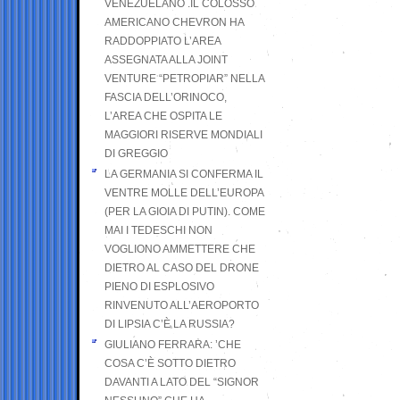
VENEZUELANO .IL COLOSSO
AMERICANO CHEVRON HA
RADDOPPIATO L’AREA
ASSEGNATA ALLA JOINT
VENTURE “PETROPIAR” NELLA
FASCIA DELL’ORINOCO,
L’AREA CHE OSPITA LE
MAGGIORI RISERVE MONDIALI
DI GREGGIO
LA GERMANIA SI CONFERMA IL
VENTRE MOLLE DELL’EUROPA
(PER LA GIOIA DI PUTIN). COME
MAI I TEDESCHI NON
VOGLIONO AMMETTERE CHE
DIETRO AL CASO DEL DRONE
PIENO DI ESPLOSIVO
RINVENUTO ALL’AEROPORTO
DI LIPSIA C’È LA RUSSIA?
GIULIANO FERRARA: ’CHE
COSA C’È SOTTO DIETRO
DAVANTI A LATO DEL “SIGNOR