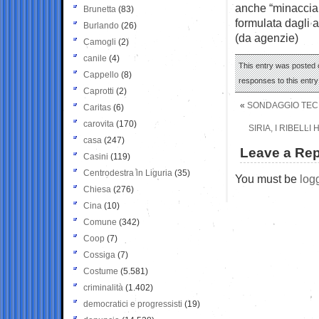
anche “minaccian
Brunetta
(83)
formulata dagli a
Burlando
(26)
(da agenzie)
Camogli
(2)
canile
(4)
This entry was posted 
Cappello
(8)
responses to this entr
Caprotti
(2)
«
SONDAGGIO TECNE
Caritas
(6)
carovita
(170)
SIRIA, I RIBELL
casa
(247)
Leave a Rep
Casini
(119)
Centrodestra in Liguria
(35)
You must be
log
Chiesa
(276)
Cina
(10)
Comune
(342)
Coop
(7)
Cossiga
(7)
Costume
(5.581)
criminalità
(1.402)
democratici e progressisti
(19)