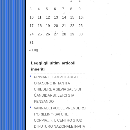
1
2
3
4
5
6
7
8
9
10
11
12
13
14
15
16
17
18
19
20
21
22
23
24
25
26
27
28
29
30
31
« Lug
Leggi gli ultimi articoli
inseriti
PRIMARIE CAMPO LARGO,
ORA SONO IN TANTI A
CHIEDERE A SILVIA SALIS DI
CANDIDARSI: LEI CI STA
PENSANDO
VANNACCI VUOLE PRENDERSI
I “GRILLINI” (SAI CHE
COPPIA…). IL CENTRO STUDI
DI FUTURO NAZIONALE INVITA