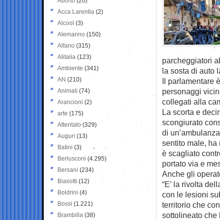
Aborto
(20)
Acca Larentia
(2)
Alcool
(3)
Alemanno
(150)
Alfano
(315)
Alitalia
(123)
parcheggiatori ab
Ambiente
(341)
la sosta di auto 
AN
(210)
Il parlamentare è
personaggi vicini
Animali
(74)
collegati alla ca
Arancioni
(2)
La scorta e decin
arte
(175)
scongiurato cons
Attentato
(329)
di un’ambulanza
Auguri
(13)
sentito male, ha 
Batini
(3)
è scagliato cont
Berlusconi
(4.295)
portato via e mes
Bersani
(234)
Anche gli operato
Biasotti
(12)
“E’ la rivolta de
Boldrini
(4)
con le lesioni su
Bossi
(1.221)
territorio che co
sottolineato che
Brambilla
(38)