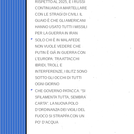
RISPETTO AL 2025, E I RUSSI
CONTINUANO A MARTELLARE
CON LE STRAGI DI CIVILI. IL
GUAIO È CHE GLI AMERICANI
HANNO USATO TUTTI I MISSILI
PER LA GUERRA IN IRAN
SOLO CHI È IN MALAFEDE
NON VUOLE VEDERE CHE
PUTIN È GIÀ IN GUERRA CON
L’EUROPA: TRA ATTACCHI
IBRIDI, TROLL E
INTERFERENZE, I BLITZ SONO
SOTTO GLI OCCHI DI TUTTI
OGNI GIORNO
CHE GOVERNO PATACCA. “SI
SFILAMENTA TUTTA, SEMBRA
CARTA”. LA NUOVA POLO
D’ORDINANZA DEI VIGILI DEL
FUOCO SI STRAPPA CON UN
PO’ D’ACQUA