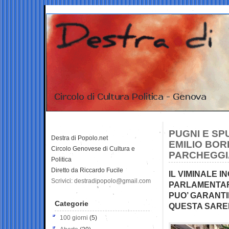
PUGNI E SP
Destra di Popolo.net
EMILIO BOR
Circolo Genovese di Cultura e
PARCHEGGIA
Politica
Diretto da Riccardo Fucile
IL VIMINALE 
Scrivici: destradipopolo@gmail.com
PARLAMENTARE
PUO’ GARANTI
Categorie
QUESTA SAREB
100 giorni
(5)