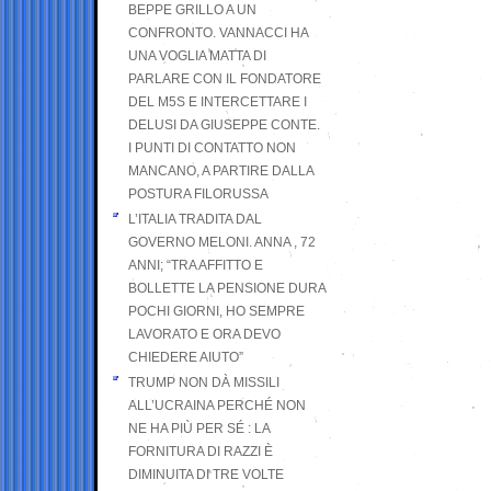
BEPPE GRILLO A UN
CONFRONTO. VANNACCI HA
UNA VOGLIA MATTA DI
PARLARE CON IL FONDATORE
DEL M5S E INTERCETTARE I
DELUSI DA GIUSEPPE CONTE.
I PUNTI DI CONTATTO NON
MANCANO, A PARTIRE DALLA
POSTURA FILORUSSA
L’ITALIA TRADITA DAL
GOVERNO MELONI. ANNA , 72
ANNI; “TRA AFFITTO E
BOLLETTE LA PENSIONE DURA
POCHI GIORNI, HO SEMPRE
LAVORATO E ORA DEVO
CHIEDERE AIUTO”
TRUMP NON DÀ MISSILI
ALL’UCRAINA PERCHÉ NON
NE HA PIÙ PER SÉ : LA
FORNITURA DI RAZZI È
DIMINUITA DI TRE VOLTE