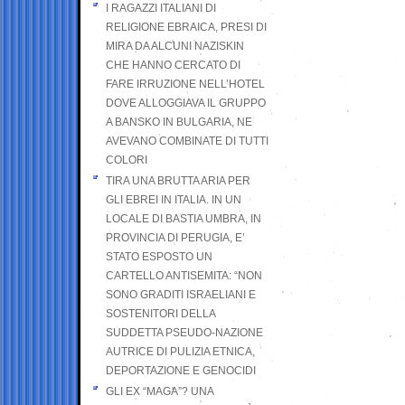
I RAGAZZI ITALIANI DI
RELIGIONE EBRAICA, PRESI DI
MIRA DA ALCUNI NAZISKIN
CHE HANNO CERCATO DI
FARE IRRUZIONE NELL’HOTEL
DOVE ALLOGGIAVA IL GRUPPO
A BANSKO IN BULGARIA, NE
AVEVANO COMBINATE DI TUTTI
COLORI
TIRA UNA BRUTTA ARIA PER
GLI EBREI IN ITALIA. IN UN
LOCALE DI BASTIA UMBRA, IN
PROVINCIA DI PERUGIA, E’
STATO ESPOSTO UN
CARTELLO ANTISEMITA: “NON
SONO GRADITI ISRAELIANI E
SOSTENITORI DELLA
SUDDETTA PSEUDO-NAZIONE
AUTRICE DI PULIZIA ETNICA,
DEPORTAZIONE E GENOCIDI
GLI EX “MAGA”? UNA