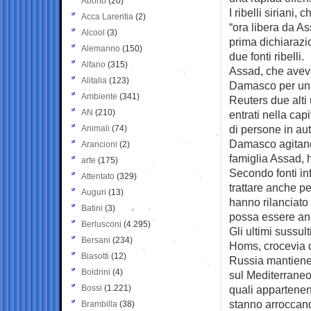
Aborto
(20)
I ribelli sirian
Acca Larentia
(2)
“ora libera da As
Alcool
(3)
prima dichiarazio
Alemanno
(150)
due fonti ribelli.
Alfano
(315)
Assad, che aveva
Alitalia
(123)
Damasco per una
Ambiente
(341)
Reuters due alti u
AN
(210)
entrati nella cap
di persone in aut
Animali
(74)
Damasco agitand
Arancioni
(2)
famiglia Assad, 
arte
(175)
Secondo fonti i
Attentato
(329)
trattare anche pe
Auguri
(13)
hanno rilanciat
Batini
(3)
possa essere an
Berlusconi
(4.295)
Gli ultimi sussul
Bersani
(234)
Homs, crocevia d
Biasotti
(12)
Russia mantiene 
Boldrini
(4)
sul Mediterraneo.
Bossi
(1.221)
quali appartenenti
stanno arroccand
Brambilla
(38)