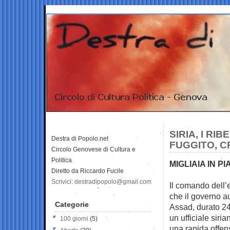
SIRIA, I R
Destra di Popolo.net
FUGGITO, C
Circolo Genovese di Cultura e
Politica
MIGLIAIA IN 
Diretto da Riccardo Fucile
Scrivici: destradipopolo@gmail.com
Il comando dell’e
che il
governo au
Categorie
Assad, durato 24
un ufficiale siri
100 giorni
(5)
una rapida offens