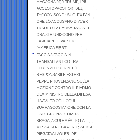
MAGAGNA PER TRUMP. I PIÙ
ACCESI OPPOSITORI DEL
TYCOON SONO I SUOI EX FAN,
CHE LO ACCUSANO DI AVER
TRADITO LA CAUSA “MAGA”. E
ORA SI RIUNISCONO PER
LANCIARE IL PARTITO
“AMERICA FIRST”
FACCIA A FACCIA IN
TRANSATLANTICO TRA
LORENZO GUERINI E IL
RESPONSABILE ESTERI
PEPPE PROVENZANO SULLA
MOZIONE CONTRO IL RIARMO.
L’EX MINISTRO DELLA DIFESA
HA AVUTO COLLOQUI
BURRASCOSI ANCHE CON LA
CAPOGRUPPO CHIARA
BRAGA, A CUI HA FATTO LA
MESSA IN PIEGA PER ESSERSI
PIEGATA AI VOLERI DEI