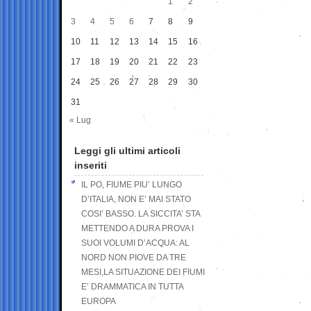
1
2
3
4
5
6
7
8
9
10
11
12
13
14
15
16
17
18
19
20
21
22
23
24
25
26
27
28
29
30
31
« Lug
Leggi gli ultimi articoli
inseriti
IL PO, FIUME PIU’ LUNGO
D’ITALIA, NON E’ MAI STATO
COSI’ BASSO. LA SICCITA’ STA
METTENDO A DURA PROVA I
SUOI VOLUMI D’ACQUA: AL
NORD NON PIOVE DA TRE
MESI,LA SITUAZIONE DEI FIUMI
E’ DRAMMATICA IN TUTTA
EUROPA