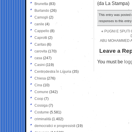
(da La Stampa)
Brunetta
(83)
Burlando
(26)
This entry was posted 
Camogli
(2)
responses to this entr
canile
(4)
Cappello
(8)
«
PUGNI E SPUTI
Caprotti
(2)
ABU MOHAMMED AL 
Caritas
(6)
Leave a Rep
carovita
(170)
casa
(247)
You must be
log
Casini
(119)
Centrodestra in Liguria
(35)
Chiesa
(276)
Cina
(10)
Comune
(342)
Coop
(7)
Cossiga
(7)
Costume
(5.581)
criminalità
(1.402)
democratici e progressisti
(19)