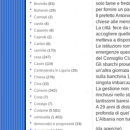
solo fame e fredd
Brunetta
(83)
per fornire un pa
Burlando
(26)
Il prefetto Antoni
Camogli
(2)
chiese alle mense
canile
(4)
La città fece da 
Cappello
(8)
accogliere quell
Caprotti
(2)
metteva a dispos
Caritas
(6)
Le istituzioni r
carovita
(170)
emergenze questo
casa
(247)
del Consiglio Cla
Gli sbarchi pros
Casini
(119)
un’altra giornata
Centrodestra in Liguria
(35)
sulla banchina 14
Chiesa
(276)
singola imbarca
Cina
(10)
La gestione non f
Comune
(342)
rinchiusi nello st
Coop
(7)
tantissimi baresi
Cossiga
(7)
A 29 anni di dis
Costume
(5.581)
profonda di quel
criminalità
(1.402)
L’Albania non ha
democratici e progressisti
(19)
(da agenzie)