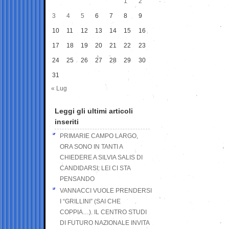
1
2
3
4
5
6
7
8
9
10
11
12
13
14
15
16
17
18
19
20
21
22
23
24
25
26
27
28
29
30
31
« Lug
Leggi gli ultimi articoli
inseriti
PRIMARIE CAMPO LARGO,
ORA SONO IN TANTI A
CHIEDERE A SILVIA SALIS DI
CANDIDARSI: LEI CI STA
PENSANDO
VANNACCI VUOLE PRENDERSI
I “GRILLINI” (SAI CHE
COPPIA…). IL CENTRO STUDI
DI FUTURO NAZIONALE INVITA