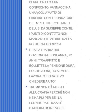
BEPPE GRILLO A UN
CONFRONTO. VANNACCI HA
UNA VOGLIA MATTA DI
PARLARE CON IL FONDATORE
DEL M5S E INTERCETTARE I
DELUSI DA GIUSEPPE CONTE.
I PUNTI DI CONTATTO NON
MANCANO, A PARTIRE DALLA
POSTURA FILORUSSA
L’ITALIA TRADITA DAL
GOVERNO MELONI. ANNA , 72
ANNI; “TRA AFFITTO E
BOLLETTE LA PENSIONE DURA
POCHI GIORNI, HO SEMPRE
LAVORATO E ORA DEVO
CHIEDERE AIUTO”
TRUMP NON DÀ MISSILI
ALL’UCRAINA PERCHÉ NON
NE HA PIÙ PER SÉ : LA
FORNITURA DI RAZZI È
DIMINUITA DI TRE VOLTE