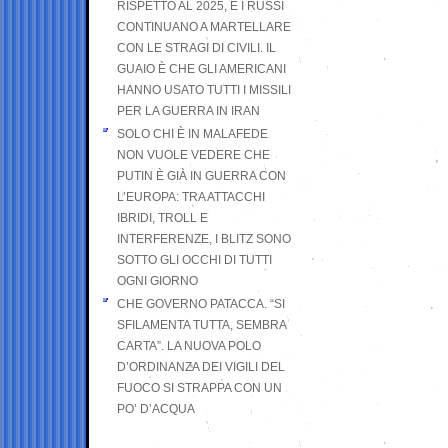
RISPETTO AL 2025, E I RUSSI
CONTINUANO A MARTELLARE
CON LE STRAGI DI CIVILI. IL
GUAIO È CHE GLI AMERICANI
HANNO USATO TUTTI I MISSILI
PER LA GUERRA IN IRAN
SOLO CHI È IN MALAFEDE
NON VUOLE VEDERE CHE
PUTIN È GIÀ IN GUERRA CON
L’EUROPA: TRA ATTACCHI
IBRIDI, TROLL E
INTERFERENZE, I BLITZ SONO
SOTTO GLI OCCHI DI TUTTI
OGNI GIORNO
CHE GOVERNO PATACCA. “SI
SFILAMENTA TUTTA, SEMBRA
CARTA”. LA NUOVA POLO
D’ORDINANZA DEI VIGILI DEL
FUOCO SI STRAPPA CON UN
PO’ D’ACQUA