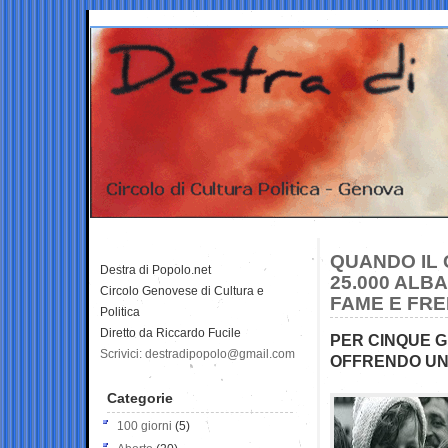
QUANDO IL 
Destra di Popolo.net
25.000 ALB
Circolo Genovese di Cultura e
FAME E FRE
Politica
Diretto da Riccardo Fucile
PER CINQUE GI
Scrivici: destradipopolo@gmail.com
OFFRENDO UN
Categorie
100 giorni
(5)