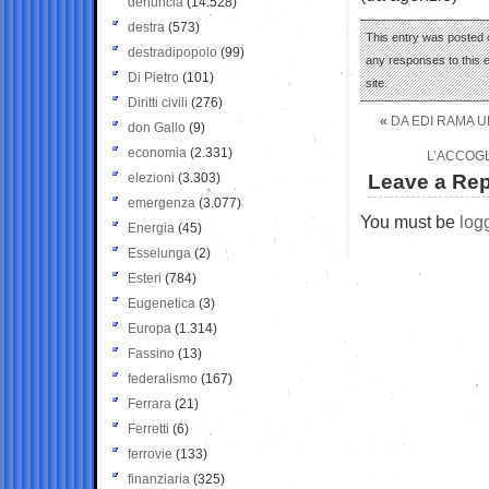
denuncia
(14.528)
destra
(573)
This entry was posted 
destradipopolo
(99)
any responses to this 
Di Pietro
(101)
site.
Diritti civili
(276)
«
DA EDI RAMA U
don Gallo
(9)
economia
(2.331)
L’ACCOGL
elezioni
(3.303)
Leave a Rep
emergenza
(3.077)
You must be
log
Energia
(45)
Esselunga
(2)
Esteri
(784)
Eugenetica
(3)
Europa
(1.314)
Fassino
(13)
federalismo
(167)
Ferrara
(21)
Ferretti
(6)
ferrovie
(133)
finanziaria
(325)