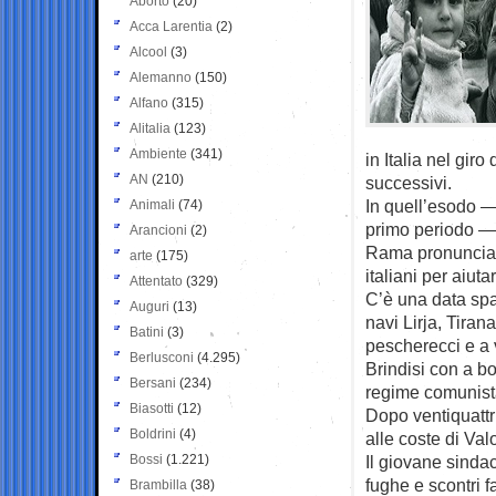
Aborto
(20)
Acca Larentia
(2)
Alcool
(3)
Alemanno
(150)
Alfano
(315)
Alitalia
(123)
Ambiente
(341)
in Italia nel gir
AN
(210)
successivi.
In quell’esodo — 
Animali
(74)
primo periodo — 
Arancioni
(2)
Rama pronunciate
arte
(175)
italiani per aiuta
Attentato
(329)
C’è una data spa
Auguri
(13)
navi Lirja, Tiran
Batini
(3)
pescherecci e a v
Berlusconi
(4.295)
Brindisi con a bo
Bersani
(234)
regime comunist
Biasotti
(12)
Dopo ventiquattr’
Boldrini
(4)
alle coste di Va
Bossi
(1.221)
Il giovane sindac
fughe e scontri f
Brambilla
(38)