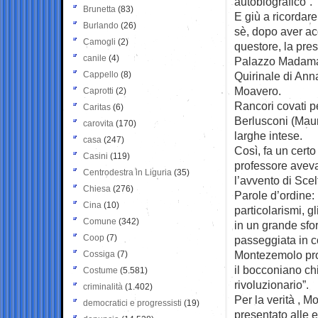
autobiografico”.
Brunetta
(83)
E giù a ricordare
Burlando
(26)
sè, dopo aver acq
Camogli
(2)
questore, la pre
canile
(4)
Palazzo Madama”, 
Cappello
(8)
Quirinale di Anna
Moavero.
Caprotti
(2)
Rancori covati pe
Caritas
(6)
Berlusconi (Maur
carovita
(170)
larghe intese.
casa
(247)
Così, fa un certo
Casini
(119)
professore aveva
Centrodestra in Liguria
(35)
l’avvento di Sce
Chiesa
(276)
Parole d’ordine:
Cina
(10)
particolarismi, gl
Comune
(342)
in un grande sfo
Coop
(7)
passeggiata in c
Montezemolo prof
Cossiga
(7)
il bocconiano ch
Costume
(5.581)
rivoluzionario”.
criminalità
(1.402)
Per la verità , M
democratici e progressisti
(19)
presentato alle e