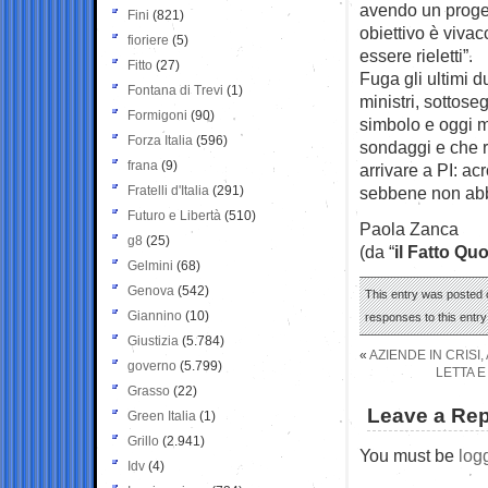
avendo un progett
Fini
(821)
obiettivo è vivac
fioriere
(5)
essere rieletti”.
Fitto
(27)
Fuga gli ultimi d
Fontana di Trevi
(1)
ministri, sottoseg
Formigoni
(90)
simbolo e oggi mi
Forza Italia
(596)
sondaggi e che r
frana
(9)
arrivare a PI: ac
Fratelli d'Italia
(291)
sebbene non abbia
Futuro e Libertà
(510)
Paola Zanca
g8
(25)
(da “
il Fatto Qu
Gelmini
(68)
Genova
(542)
This entry was posted 
Giannino
(10)
responses to this entr
Giustizia
(5.784)
«
AZIENDE IN CRISI
governo
(5.799)
LETTA 
Grasso
(22)
Leave a Rep
Green Italia
(1)
Grillo
(2.941)
You must be
log
Idv
(4)