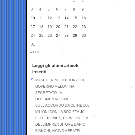
1
2
3
4
5
6
7
8
9
10
11
12
13
14
15
16
17
18
19
20
21
22
23
24
25
26
27
28
29
30
31
« Lug
Leggi gli ultimi articoli
inseriti
MASCHERINE DI BRONZO, IL
GOVERNO MELONI HA
SECRETATO LA
DOCUMENTAZIONE
SULL’ACCORDO DA OLTRE 100
MILIONI CON LA SOCIETÀ JC
ELECTRONICS, DI PROPRIETÀ
DELL’IMPRENDITORE DARIO
BIANCHI, VICINO A FRATELLI