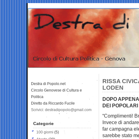
RISSA CIVI
Destra di Popolo.net
LODEN
Circolo Genovese di Cultura e
Politica
DOPO APPENA 
Diretto da Riccardo Fucile
DEI POPOLARI 
Scrivici: destradipopolo@gmail.com
“Complimenti! Br
Invece di andare
Categorie
far campagna ele
100 giorni
(5)
sarebbe stato me