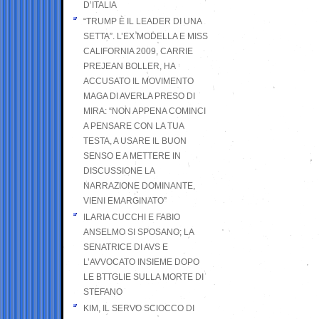
D’ITALIA
“TRUMP È IL LEADER DI UNA
SETTA”. L’EX MODELLA E MISS
CALIFORNIA 2009, CARRIE
PREJEAN BOLLER, HA
ACCUSATO IL MOVIMENTO
MAGA DI AVERLA PRESO DI
MIRA: “NON APPENA COMINCI
A PENSARE CON LA TUA
TESTA, A USARE IL BUON
SENSO E A METTERE IN
DISCUSSIONE LA
NARRAZIONE DOMINANTE,
VIENI EMARGINATO”
ILARIA CUCCHI E FABIO
ANSELMO SI SPOSANO; LA
SENATRICE DI AVS E
L’AVVOCATO INSIEME DOPO
LE BTTGLIE SULLA MORTE DI
STEFANO
KIM, IL SERVO SCIOCCO DI