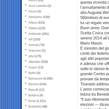
Aborto
(20)
questa vicenda c
Acca Larentia
(2)
l’annullamento d
Alcool
(3)
alla Augusta We
Alemanno
(150)
560milioni di eu
lui un regalo vero
Alfano
(315)
Buon anno: Gianf
Alitalia
(123)
Scelta Civica c
Ambiente
(341)
sereno 2014 all’
AN
(210)
Mario Mauro.
Animali
(74)
È ministro del g
Arancioni
(2)
conto dei fedeli
arte
(175)
agli altri popolar
Attentato
(329)
e adesso che uff
Auguri
(13)
sotto lo stesso t
Batini
(3)
grande Centro po
provare da temp
Berlusconi
(4.295)
Tirarselo addoss
Bersani
(234)
L’anno cominciato
Biasotti
(12)
letizia tra Bene
Boldrini
(4)
“Il suo riferimen
Bossi
(1.221)
elezioni — dicev
Brambilla
(38)