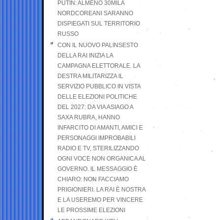
PUTIN: ALMENO 30MILA
NORDCOREANI SARANNO
DISPIEGATI SUL TERRITORIO
RUSSO
CON IL NUOVO PALINSESTO
DELLA RAI INIZIA LA
CAMPAGNA ELETTORALE. LA
DESTRA MILITARIZZA IL
SERVIZIO PUBBLICO IN VISTA
DELLE ELEZIONI POLITICHE
DEL 2027: DA VIA ASIAGO A
SAXA RUBRA, HANNO
INFARCITO DI AMANTI, AMICI E
PERSONAGGI IMPROBABILI
RADIO E TV, STERILIZZANDO
OGNI VOCE NON ORGANICA AL
GOVERNO. IL MESSAGGIO È
CHIARO: NON FACCIAMO
PRIGIONIERI. LA RAI È NOSTRA
E LA USEREMO PER VINCERE
LE PROSSIME ELEZIONI