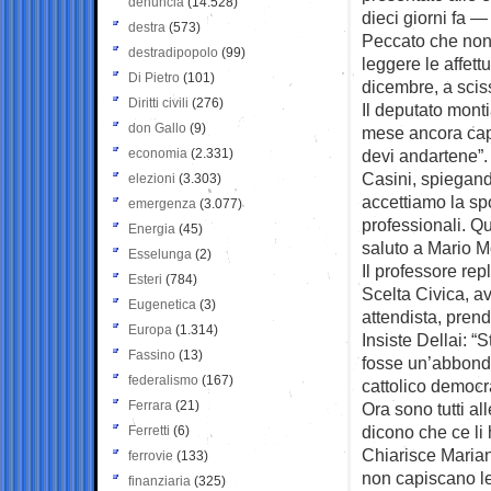
denuncia
(14.528)
dieci giorni fa — 
destra
(573)
Peccato che non s
destradipopolo
(99)
leggere le affett
Di Pietro
(101)
dicembre, a sci
Diritti civili
(276)
Il deputato monti
don Gallo
(9)
mese ancora capo
economia
(2.331)
devi andartene”.
Casini, spiegando
elezioni
(3.303)
accettiamo la sp
emergenza
(3.077)
professionali. Qu
Energia
(45)
saluto a Mario M
Esselunga
(2)
Il professore re
Esteri
(784)
Scelta Civica, 
Eugenetica
(3)
attendista, pren
Europa
(1.314)
Insiste Dellai: “
Fassino
(13)
fosse un’abbondan
federalismo
(167)
cattolico democr
Ferrara
(21)
Ora sono tutti al
dicono che ce li
Ferretti
(6)
Chiarisce Marian
ferrovie
(133)
non capiscano le 
finanziaria
(325)