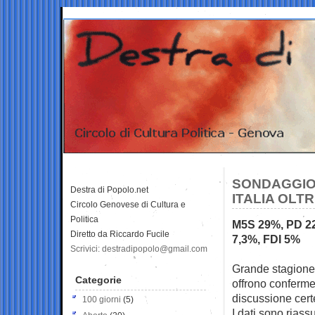
SONDAGGIO 
Destra di Popolo.net
ITALIA OLT
Circolo Genovese di Cultura e
Politica
M5S 29%, PD 22
Diretto da Riccardo Fucile
7,3%, FDI 5%
Scrivici: destradipopolo@gmail.com
Grande stagione 
Categorie
offrono
conferme,
discussione cert
100 giorni
(5)
I dati sono riass