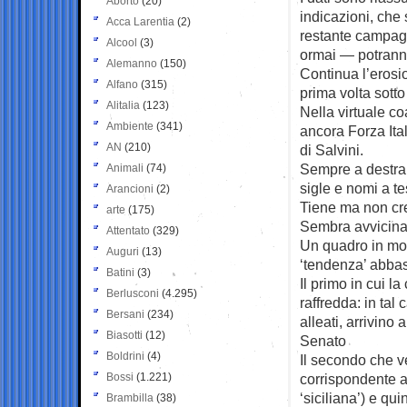
Aborto
(20)
indicazioni, che 
Acca Larentia
(2)
restante campagn
Alcool
(3)
ormai — potrann
Alemanno
(150)
Continua l’erosi
Alfano
(315)
prima volta sotto
Alitalia
(123)
Nella virtuale co
Ambiente
(341)
ancora Forza Ita
AN
(210)
di Salvini.
Sempre a destra 
Animali
(74)
sigle e nomi a t
Arancioni
(2)
Tiene ma non cre
arte
(175)
Sembra avvicinar
Attentato
(329)
Un quadro in mo
Auguri
(13)
‘tendenza’ abbast
Batini
(3)
Il primo in cui l
Berlusconi
(4.295)
raffredda: in tal
Bersani
(234)
alleati, arrivino
Biasotti
(12)
Senato
Boldrini
(4)
Il secondo che v
Bossi
(1.221)
corrispondente a
‘siciliana’) e qui
Brambilla
(38)