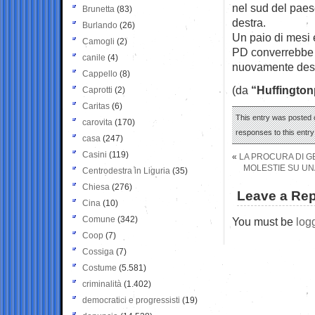
nel sud del paes
Brunetta
(83)
destra.
Burlando
(26)
Un paio di mesi
Camogli
(2)
PD converrebbe il
canile
(4)
nuovamente desti
Cappello
(8)
(da
“Huffington
Caprotti
(2)
Caritas
(6)
This entry was posted 
carovita
(170)
responses to this entr
casa
(247)
Casini
(119)
«
LA PROCURA DI G
MOLESTIE SU UN
Centrodestra in Liguria
(35)
Chiesa
(276)
Leave a Rep
Cina
(10)
Comune
(342)
You must be
log
Coop
(7)
Cossiga
(7)
Costume
(5.581)
criminalità
(1.402)
democratici e progressisti
(19)