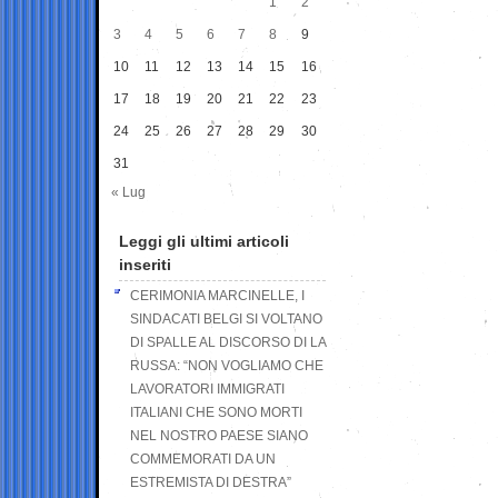
1
2
3
4
5
6
7
8
9
10
11
12
13
14
15
16
17
18
19
20
21
22
23
24
25
26
27
28
29
30
31
« Lug
Leggi gli ultimi articoli
inseriti
CERIMONIA MARCINELLE, I
SINDACATI BELGI SI VOLTANO
DI SPALLE AL DISCORSO DI LA
RUSSA: “NON VOGLIAMO CHE
LAVORATORI IMMIGRATI
ITALIANI CHE SONO MORTI
NEL NOSTRO PAESE SIANO
COMMEMORATI DA UN
ESTREMISTA DI DESTRA”