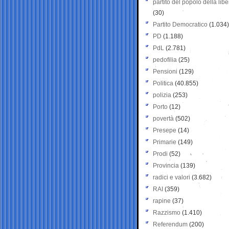
partito del popolo della libe
(30)
Partito Democratico
(1.034)
PD
(1.188)
PdL
(2.781)
pedofilia
(25)
Pensioni
(129)
Politica
(40.855)
polizia
(253)
Porto
(12)
povertà
(502)
Presepe
(14)
Primarie
(149)
Prodi
(52)
Provincia
(139)
radici e valori
(3.682)
RAI
(359)
rapine
(37)
Razzismo
(1.410)
Referendum
(200)