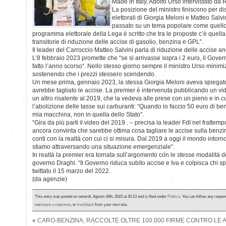
Made in Italy, Adolfo Urso intervistato da
La posizione del ministro finiscono per d
elettorali di Giorgia Meloni e Matteo Salvi
passato su un tema popolare come quello 
programma elettorale della Lega è scritto che tra le proposte c’è quell
transitorie di riduzione delle accise di gasolio, benzina e GPL”.
Il leader del Carroccio Matteo Salvini parla di riduzione delle accise 
L’8 febbraio 2023 promette che “se si arrivasse sopra i 2 euro, il Gover
fatto l’anno scorso“. Nello stesso giorno sempre il ministro Urso minimiz
sostenendo che i prezzi stessero scendendo.
Un mese prima, gennaio 2023, la stessa Giorgia Meloni aveva spiegat
avrebbe tagliato le accise. La premier è intervenuta pubblicando un v
un altro risalente al 2019, che la vedeva alle prese con un pieno e in 
l’abolizione delle tasse sui carburanti: “Quando io faccio 50 euro di ben
mia macchina, non in quella dello Stato”.
“Gira da più parti il video del 2019 . – precisa la leader FdI nel frattem
ancora convinta che sarebbe ottima cosa tagliare le accise sulla benzina
conti con la realtà con cui ci si misura. Dal 2019 a oggi il mondo intor
stiamo attraversando una situazione emergenziale”.
In realtà la premier era tornata sull’argomento con le stesse modalità d
governo Draghi. “Il Governo riduca subito accise e Iva e colpisca chi s
twittato il 15 marzo del 2022.
(da agenzie)
This entry was posted on venerdì, Agosto 18th, 2023 at 20:13 and is filed under
Politica
. You can follow any respon
can
leave a response
, or
trackback
from your own site.
«
CARO-BENZINA, RACCOLTE OLTRE 100.000 FIRME CONTRO LE 