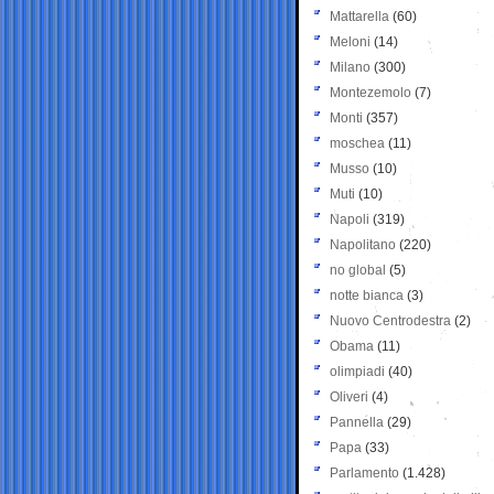
Mattarella
(60)
Meloni
(14)
Milano
(300)
Montezemolo
(7)
Monti
(357)
moschea
(11)
Musso
(10)
Muti
(10)
Napoli
(319)
Napolitano
(220)
no global
(5)
notte bianca
(3)
Nuovo Centrodestra
(2)
Obama
(11)
olimpiadi
(40)
Oliveri
(4)
Pannella
(29)
Papa
(33)
Parlamento
(1.428)