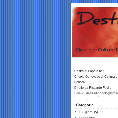
Destra di Popolo.net
Circolo Genovese di Cultura e
Politica
Diretto da Riccardo Fucile
Scrivici: destradipopolo@gma
Categorie
100 giorni
(5)