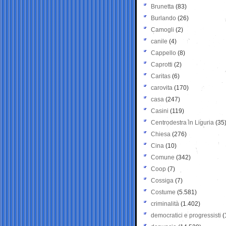
Brunetta
(83)
Burlando
(26)
Camogli
(2)
canile
(4)
Cappello
(8)
Caprotti
(2)
Caritas
(6)
carovita
(170)
casa
(247)
Casini
(119)
Centrodestra in Liguria
(35
Chiesa
(276)
Cina
(10)
Comune
(342)
Coop
(7)
Cossiga
(7)
Costume
(5.581)
criminalità
(1.402)
democratici e progressisti
(