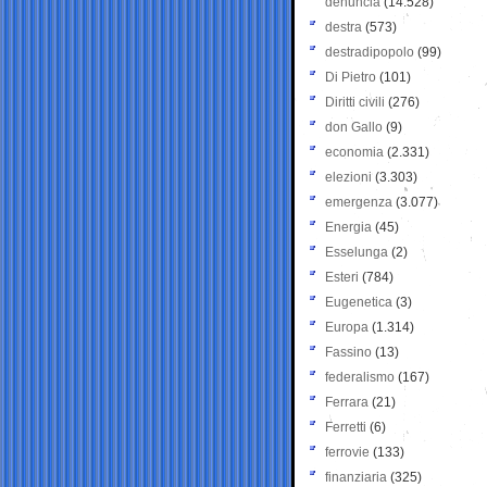
denuncia
(14.528)
destra
(573)
destradipopolo
(99)
Di Pietro
(101)
Diritti civili
(276)
don Gallo
(9)
economia
(2.331)
elezioni
(3.303)
emergenza
(3.077)
Energia
(45)
Esselunga
(2)
Esteri
(784)
Eugenetica
(3)
Europa
(1.314)
Fassino
(13)
federalismo
(167)
Ferrara
(21)
Ferretti
(6)
ferrovie
(133)
finanziaria
(325)