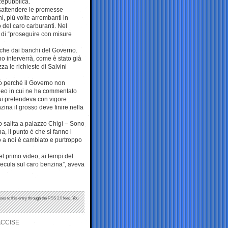
 Repubblica.
isattendere le promesse
ni, più volte arrembanti in
del caro carburanti. Nel
a di “proseguire con misure
anche dai banchi del Governo.
no interverrà, come è stato già
za le richieste di Salvini
o perché il Governo non
ideo in cui ne ha commentato
cui pretendeva con vigore
zina il grosso deve finire nella
po salita a palazzo Chigi – Sono
, il punto è che si fanno i
no a noi è cambiato e purtroppo
el primo video, ai tempi del
pecula sul caro benzina”, aveva
ses to this entry through the
RSS 2.0
feed. You
ACCISE