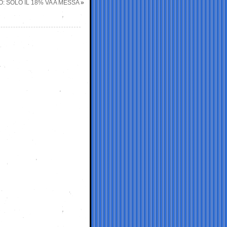
: SOLO IL 18% VA A MESSA
»