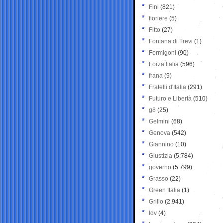
Fini
(821)
fioriere
(5)
Fitto
(27)
Fontana di Trevi
(1)
Formigoni
(90)
Forza Italia
(596)
frana
(9)
Fratelli d'Italia
(291)
Futuro e Libertà
(510)
g8
(25)
Gelmini
(68)
Genova
(542)
Giannino
(10)
Giustizia
(5.784)
governo
(5.799)
Grasso
(22)
Green Italia
(1)
Grillo
(2.941)
Idv
(4)