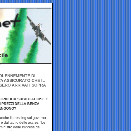
SOLENNEMENTE DI
A ASSICURATO CHE IL
SERO ARRIVATI SOPRA
O RIDUCA SUBITO ACCISE E
I PREZZI DELLA BENZA
VENGONO?
 anche il pressing sul governo
re dal taglio delle accise. “Le
 ministro delle Imprese del