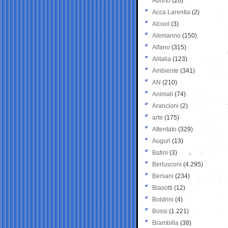
Aborto
(20)
Acca Larentia
(2)
Alcool
(3)
Alemanno
(150)
Alfano
(315)
Alitalia
(123)
Ambiente
(341)
AN
(210)
Animali
(74)
Arancioni
(2)
arte
(175)
Attentato
(329)
Auguri
(13)
Batini
(3)
Berlusconi
(4.295)
Bersani
(234)
Biasotti
(12)
Boldrini
(4)
Bossi
(1.221)
Brambilla
(38)