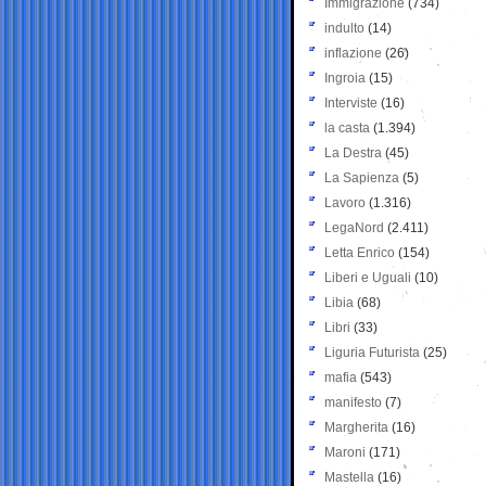
Immigrazione
(734)
indulto
(14)
inflazione
(26)
Ingroia
(15)
Interviste
(16)
la casta
(1.394)
La Destra
(45)
La Sapienza
(5)
Lavoro
(1.316)
LegaNord
(2.411)
Letta Enrico
(154)
Liberi e Uguali
(10)
Libia
(68)
Libri
(33)
Liguria Futurista
(25)
mafia
(543)
manifesto
(7)
Margherita
(16)
Maroni
(171)
Mastella
(16)