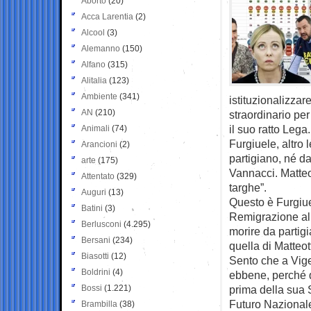
Aborto
(20)
Acca Larentia
(2)
Alcool
(3)
Alemanno
(150)
Alfano
(315)
Alitalia
(123)
Ambiente
(341)
istituzionalizza
AN
(210)
straordinario pe
il suo ratto Leg
Animali
(74)
Furgiuele, altro 
Arancioni
(2)
partigiano, né d
arte
(175)
Vannacci. Matteo
Attentato
(329)
targhe”.
Auguri
(13)
Questo è Furgiue
Batini
(3)
Remigrazione all
Berlusconi
(4.295)
morire da partig
Bersani
(234)
quella di Matteo
Biasotti
(12)
Sento che a Vig
Boldrini
(4)
ebbene, perché 
Bossi
(1.221)
prima della sua
Futuro Nazionale
Brambilla
(38)