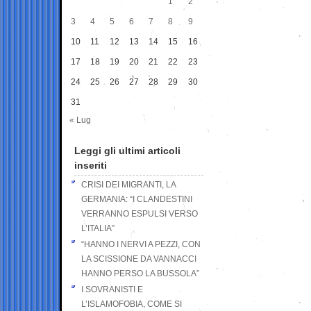
1
2
3
4
5
6
7
8
9
10
11
12
13
14
15
16
17
18
19
20
21
22
23
24
25
26
27
28
29
30
31
« Lug
Leggi gli ultimi articoli
inseriti
CRISI DEI MIGRANTI, LA
GERMANIA: “I CLANDESTINI
VERRANNO ESPULSI VERSO
L’ITALIA”
“HANNO I NERVI A PEZZI, CON
LA SCISSIONE DA VANNACCI
HANNO PERSO LA BUSSOLA”
I SOVRANISTI E
L’ISLAMOFOBIA, COME SI