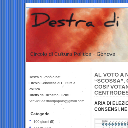
AL VOTO A 
Destra di Popolo.net
“SCOSSA”, 
Circolo Genovese di Cultura e
COSI’ VOTA
Politica
CENTRODE
Diretto da Riccardo Fucile
Scrivici: destradipopolo@gmail.com
ARIA DI ELEZ
CONSENSI, NE
Categorie
100 giorni
(5)