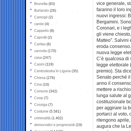
vice generale, st
Brunetta
(83)
faranno il loro 
Burlando
(26)
nuovi ingressi: Bo
Camogli
(2)
Bergamini. Sono d
canile
(4)
Coronari, e i le
Cappello
(8)
gli viene chiesto
Caprotti
(2)
Matteo”. Salvini
Caritas
(6)
eroda consenso. I
carovita
(170)
nuova legge elet
casa
(247)
C’è qualcosa di 
legge elettorale
Casini
(119)
premio). Sta dic
Centrodestra in Liguria
(35)
Senato perché il
Chiesa
(276)
anno il consenso
Cina
(10)
mettere a rischi
Comune
(342)
lunga salute al 
Coop
(7)
costituzionale b
Cossiga
(7)
per aggirare la b
Costume
(5.581)
portarci al voto
criminalità
(1.402)
ritengono aprile,
democratici e progressisti
(19)
augura che la Le