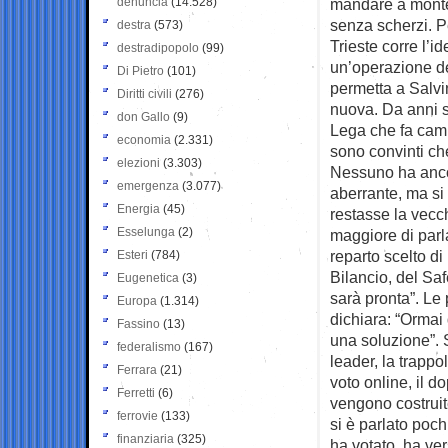
denuncia
(14.528)
mandare a monte 
senza scherzi. Pe
destra
(573)
Trieste corre l’i
destradipopolo
(99)
un’operazione d
Di Pietro
(101)
permetta a Salvin
Diritti civili
(276)
nuova. Da anni si
don Gallo
(9)
Lega che fa camp
economia
(2.331)
sono convinti ch
elezioni
(3.303)
Nessuno ha anco
emergenza
(3.077)
aberrante, ma si
Energia
(45)
restasse la vecc
Esselunga
(2)
maggiore di parl
reparto scelto di
Esteri
(784)
Bilancio, del Saf
Eugenetica
(3)
sarà pronta”. Le
Europa
(1.314)
dichiara: “Ormai
Fassino
(13)
una soluzione”. 
federalismo
(167)
leader, la trappo
Ferrara
(21)
voto online, il d
Ferretti
(6)
vengono costruit
ferrovie
(133)
si è parlato poc
finanziaria
(325)
ha votato, ha ver