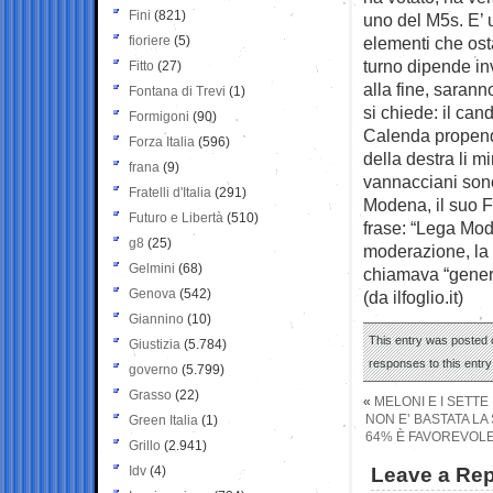
Fini
(821)
uno del M5s. E’ 
fioriere
(5)
elementi che ost
turno dipende in
Fitto
(27)
alla fine, sarann
Fontana di Trevi
(1)
si chiede: il ca
Formigoni
(90)
Calenda propende
Forza Italia
(596)
della destra li m
frana
(9)
vannacciani sono
Fratelli d'Italia
(291)
Modena, il suo F
Futuro e Libertà
(510)
frase: “Lega Mod
g8
(25)
moderazione, la d
Gelmini
(68)
chiamava “genera
Genova
(542)
(da ilfoglio.it)
Giannino
(10)
This entry was posted 
Giustizia
(5.784)
responses to this entr
governo
(5.799)
Grasso
(22)
«
MELONI E I SETTE
NON E’ BASTATA LA
Green Italia
(1)
64% È FAVOREVOLE 
Grillo
(2.941)
Idv
(4)
Leave a Rep