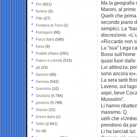
Ma la geografia d
Fini
(821)
Maroni, al primo
fioriere
(5)
Quelli che prima 
Fitto
(27)
secondo piano del
Fontana di Trevi
(1)
semplici. La “ba
Formigoni
(90)
discrezione. «L’
Forza Italia
(596)
«Riccardo non si
frana
(9)
La “sua” Lega cam
Fratelli d'Italia
(291)
Bossi sull’home 
quasi fuori dall
Futuro e Libertà
(510)
Lui abbozza, poi
g8
(25)
sono ancora io».
Gelmini
(68)
La sera tardi Bos
Genova
(542)
Laveno, sul lago
Giannino
(10)
aspri, beve Coca 
Giustizia
(5.784)
Mussolini”.
governo
(5.799)
Li hanno ribattezz
Grasso
(22)
massimo. Q
Green Italia
(1)
uelli che «Umber
Grillo
(2.941)
prendono da parte
Li ha lanciati lui
Idv
(4)