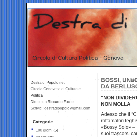
BOSSI, UNâ
Destra di Popolo.net
DA BERLUS
Circolo Genovese di Cultura e
Politica
“NON DIVIDER
Diretto da Riccardo Fucile
NON MOLLA
Scrivici: destradipopolo@gmail.com
Adesso che il “Ca
rottamatori
leghi
Categorie
«Bossy Solo» – 
100 giorni
(5)
suoi trascorsi ca