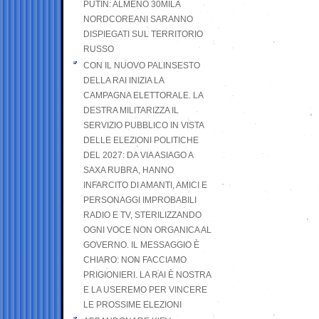
PUTIN: ALMENO 30MILA
NORDCOREANI SARANNO
DISPIEGATI SUL TERRITORIO
RUSSO
CON IL NUOVO PALINSESTO
DELLA RAI INIZIA LA
CAMPAGNA ELETTORALE. LA
DESTRA MILITARIZZA IL
SERVIZIO PUBBLICO IN VISTA
DELLE ELEZIONI POLITICHE
DEL 2027: DA VIA ASIAGO A
SAXA RUBRA, HANNO
INFARCITO DI AMANTI, AMICI E
PERSONAGGI IMPROBABILI
RADIO E TV, STERILIZZANDO
OGNI VOCE NON ORGANICA AL
GOVERNO. IL MESSAGGIO È
CHIARO: NON FACCIAMO
PRIGIONIERI. LA RAI È NOSTRA
E LA USEREMO PER VINCERE
LE PROSSIME ELEZIONI