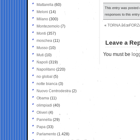
Mattarella
(60)
This entry was posted o
Meloni
(14)
responses to this entr
Milano
(300)
«
TORNA â€œFORZA I
Montezemolo
(7)
Monti
(357)
moschea
(11)
Leave a Rep
Musso
(10)
You must be
log
Muti
(10)
Napoli
(319)
Napolitano
(220)
no global
(5)
notte bianca
(3)
Nuovo Centrodestra
(2)
Obama
(11)
olimpiadi
(40)
Oliveri
(4)
Pannella
(29)
Papa
(33)
Parlamento
(1.428)