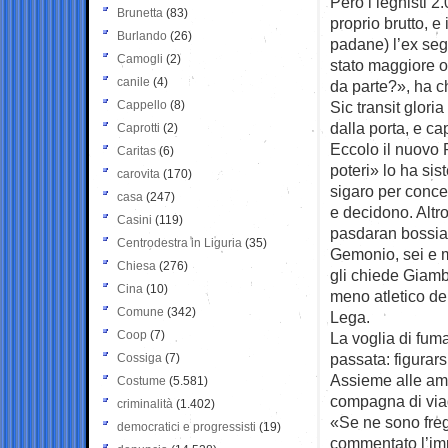
Però i leghisti 2
Brunetta
(83)
proprio brutto, e
Burlando
(26)
padane) l’ex segr
Camogli
(2)
stato maggiore o
canile
(4)
da parte?», ha c
Cappello
(8)
Sic transit glori
dalla porta, e ca
Caprotti
(2)
Eccolo il nuovo P
Caritas
(6)
poteri» lo ha sis
carovita
(170)
sigaro per conced
casa
(247)
e decidono. Altro
Casini
(119)
pasdaran bossia
Centrodestra in Liguria
(35)
Gemonio, sei e 
Chiesa
(276)
gli chiede Giamb
Cina
(10)
meno atletico de
Comune
(342)
Lega.
Coop
(7)
La voglia di fuma
passata: figurarsi
Cossiga
(7)
Assieme alle am
Costume
(5.581)
compagna di viag
criminalità
(1.402)
«Se ne sono freg
democratici e progressisti
(19)
commentato l’imp