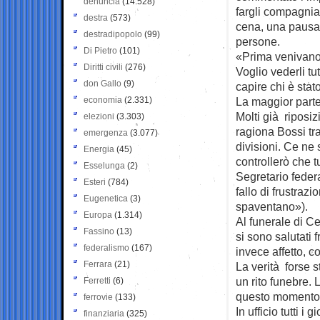
denuncia
(14.528)
fargli compagni
destra
(573)
cena, una pausa 
destradipopolo
(99)
persone.
Di Pietro
(101)
«Prima venivano 
Diritti civili
(276)
Voglio vederli tu
don Gallo
(9)
capire chi è stat
economia
(2.331)
La maggior parte
Molti già riposi
elezioni
(3.303)
ragiona Bossi tr
emergenza
(3.077)
divisioni. Ce ne
Energia
(45)
controllerò che t
Esselunga
(2)
Segretario feder
Esteri
(784)
fallo di frustraz
Eugenetica
(3)
spaventano»).
Europa
(1.314)
Al funerale di C
Fassino
(13)
si sono salutati
federalismo
(167)
invece affetto, co
Ferrara
(21)
La verità forse 
un rito funebre.
Ferretti
(6)
questo momento d
ferrovie
(133)
In ufficio tutti i 
finanziaria
(325)