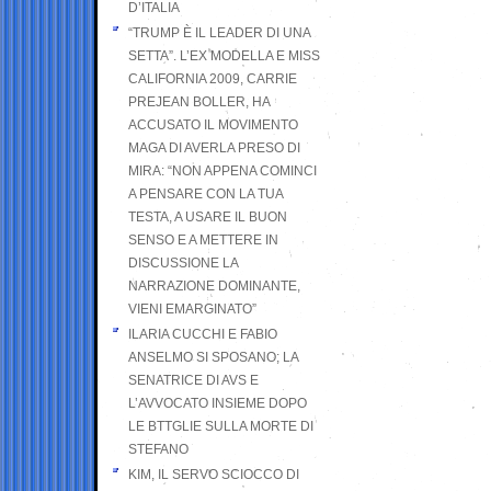
D’ITALIA
“TRUMP È IL LEADER DI UNA
SETTA”. L’EX MODELLA E MISS
CALIFORNIA 2009, CARRIE
PREJEAN BOLLER, HA
ACCUSATO IL MOVIMENTO
MAGA DI AVERLA PRESO DI
MIRA: “NON APPENA COMINCI
A PENSARE CON LA TUA
TESTA, A USARE IL BUON
SENSO E A METTERE IN
DISCUSSIONE LA
NARRAZIONE DOMINANTE,
VIENI EMARGINATO”
ILARIA CUCCHI E FABIO
ANSELMO SI SPOSANO; LA
SENATRICE DI AVS E
L’AVVOCATO INSIEME DOPO
LE BTTGLIE SULLA MORTE DI
STEFANO
KIM, IL SERVO SCIOCCO DI