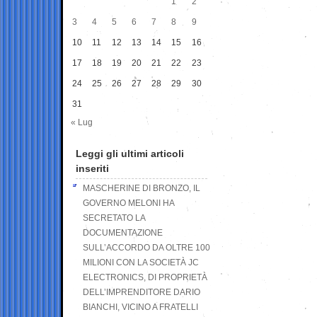
1
2
3
4
5
6
7
8
9
10
11
12
13
14
15
16
17
18
19
20
21
22
23
24
25
26
27
28
29
30
31
« Lug
Leggi gli ultimi articoli
inseriti
MASCHERINE DI BRONZO, IL
GOVERNO MELONI HA
SECRETATO LA
DOCUMENTAZIONE
SULL’ACCORDO DA OLTRE 100
MILIONI CON LA SOCIETÀ JC
ELECTRONICS, DI PROPRIETÀ
DELL’IMPRENDITORE DARIO
BIANCHI, VICINO A FRATELLI