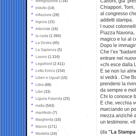
Carioni, già pres
Immigrazione
(734)
Chiappori, Torri,
indulto
(14)
al congresso che
inflazione
(26)
addetti stampa.
Ingroia
(15)
I nuovi colonnel
Interviste
(16)
Piazza Navona, e
la casta
(1.394)
magico e lui al c
La Destra
(45)
Dopo le immagini
La Sapienza
(5)
Che l’ex “badant
Lavoro
(1.316)
entrare nel nuov
LegaNord
(2.411)
«chi esce dalla L
E se non lui alm
Letta Enrico
(154)
si vedrà . Che B
Liberi e Uguali
(10)
prendersi la rivi
Libia
(68)
da sempre e molt
Libri
(33)
Chi lo conosce b
Liguria Futurista
(25)
E che, vecchia vo
mafia
(543)
marciando un po’ 
manifesto
(7)
mezza anzichè al
Margherita
(16)
un testimone. «Il
Maroni
(171)
(da
“La Stampa
Mastella
(16)