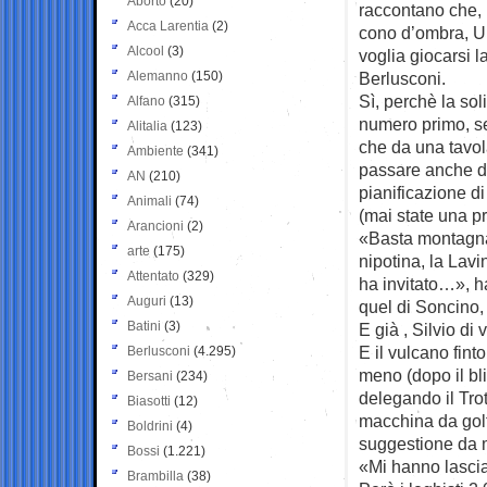
Aborto
(20)
raccontano che, 
Acca Larentia
(2)
cono d’ombra, U
Alcool
(3)
voglia giocarsi l
Alemanno
(150)
Berlusconi.
Sì, perchè la sol
Alfano
(315)
numero primo, se
Alitalia
(123)
che da una tavo
Ambiente
(341)
passare anche d
AN
(210)
pianificazione d
Animali
(74)
(mai state una pri
Arancioni
(2)
«Basta montagna
arte
(175)
nipotina, la Lavi
Attentato
(329)
ha invitato…», ha
Auguri
(13)
quel di Soncino
Batini
(3)
E già , Silvio di
E il vulcano fin
Berlusconi
(4.295)
meno (dopo il bli
Bersani
(234)
delegando il Tro
Biasotti
(12)
macchina da golf)
Boldrini
(4)
suggestione da m
Bossi
(1.221)
«Mi hanno lasciat
Brambilla
(38)