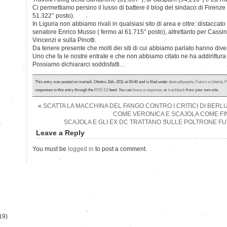
Ci permettiamo persino il lusso di battere il blog del sindaco di Firenze
51.322° posto).
In Liguria non abbiamo rivali in qualsiasi sito di area e oltre: distaccat
senatore Enrico Musso ( fermo al 61.715° posto), altrettanto per Cassinel
Vincenzi e sulla Pinotti.
Da tenere presente che molti dei siti di cui abbiamo parlato hanno diver
Uno che fa le nostre entrate e che non abbiamo citato ne ha addirittura 
Possiamo dichiararci soddisfatti…
This entry was posted on martedì, Ottobre 11th, 2011 at 00:40 and is filed under
destradipopolo
,
Futuro e Libertà
,
P
responses to this entry through the
RSS 2.0
feed. You can
leave a response
, or
trackback
from your own site.
«
SCATTA LA MACCHINA DEL FANGO CONTRO I CRITICI DI BERL
COME VERONICA E SCAJOLA COME FI
SCAJOLA E GLI EX DC TRATTANO SULLE POLTRONE FU
)
Leave a Reply
You must be
logged in
to post a comment.
19)