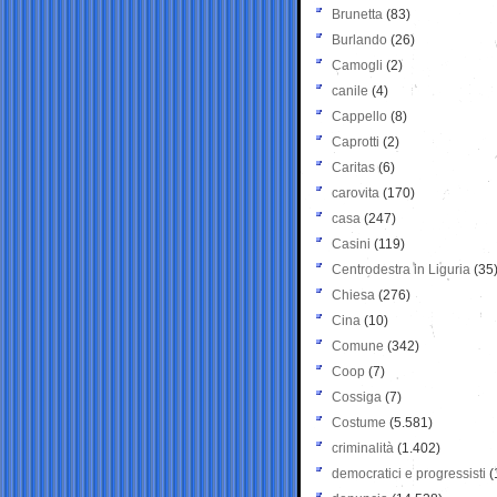
Brunetta
(83)
Burlando
(26)
Camogli
(2)
canile
(4)
Cappello
(8)
Caprotti
(2)
Caritas
(6)
carovita
(170)
casa
(247)
Casini
(119)
Centrodestra in Liguria
(35
Chiesa
(276)
Cina
(10)
Comune
(342)
Coop
(7)
Cossiga
(7)
Costume
(5.581)
criminalità
(1.402)
democratici e progressisti
(