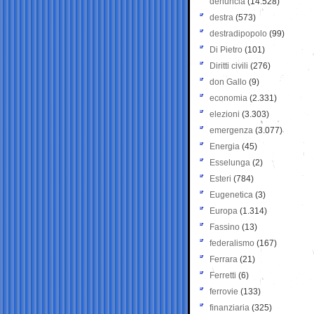
denuncia
(14.528)
destra
(573)
destradipopolo
(99)
Di Pietro
(101)
Diritti civili
(276)
don Gallo
(9)
economia
(2.331)
elezioni
(3.303)
emergenza
(3.077)
Energia
(45)
Esselunga
(2)
Esteri
(784)
Eugenetica
(3)
Europa
(1.314)
Fassino
(13)
federalismo
(167)
Ferrara
(21)
Ferretti
(6)
ferrovie
(133)
finanziaria
(325)