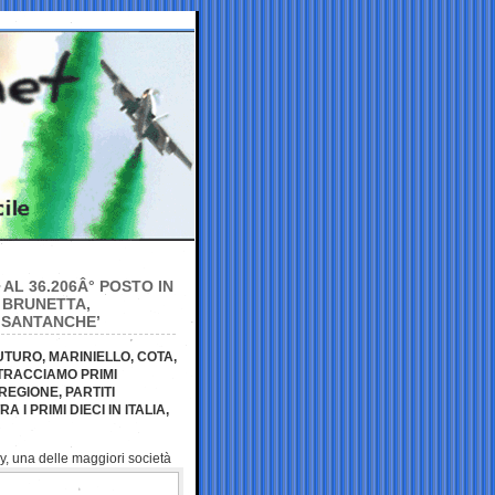
’ AL 36.206Â° POSTO IN
, BRUNETTA,
A SANTANCHE’
TURO, MARINIELLO, COTA,
STRACCIAMO PRIMI
 REGIONE, PARTITI
 I PRIMI DIECI IN ITALIA,
ny, una delle maggiori
società