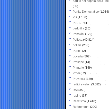
partito del popolo della libe
(30)
Partito Democratico
(1.034)
PD
(1.188)
PdL
(2.781)
pedofilia
(25)
Pensioni
(129)
Politica
(40.814)
polizia
(253)
Porto
(12)
povertà
(502)
Presepe
(14)
Primarie
(149)
Prodi
(52)
Provincia
(139)
radici e valori
(3.682)
RAI
(359)
rapine
(37)
Razzismo
(1.410)
Referendum
(200)