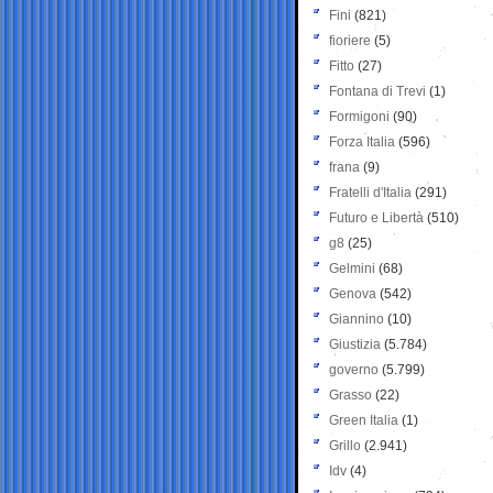
Fini
(821)
fioriere
(5)
Fitto
(27)
Fontana di Trevi
(1)
Formigoni
(90)
Forza Italia
(596)
frana
(9)
Fratelli d'Italia
(291)
Futuro e Libertà
(510)
g8
(25)
Gelmini
(68)
Genova
(542)
Giannino
(10)
Giustizia
(5.784)
governo
(5.799)
Grasso
(22)
Green Italia
(1)
Grillo
(2.941)
Idv
(4)