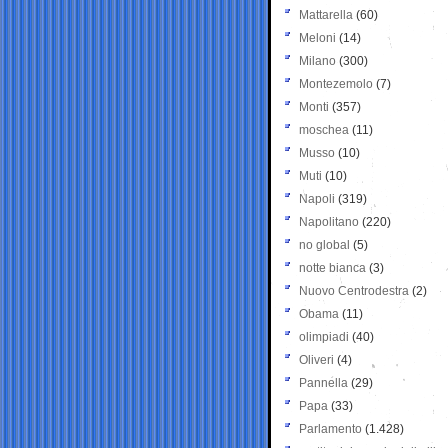
Mattarella
(60)
Meloni
(14)
Milano
(300)
Montezemolo
(7)
Monti
(357)
moschea
(11)
Musso
(10)
Muti
(10)
Napoli
(319)
Napolitano
(220)
no global
(5)
notte bianca
(3)
Nuovo Centrodestra
(2)
Obama
(11)
olimpiadi
(40)
Oliveri
(4)
Pannella
(29)
Papa
(33)
Parlamento
(1.428)