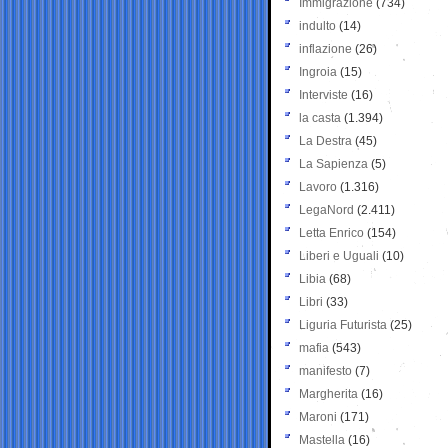
Immigrazione
(734)
indulto
(14)
inflazione
(26)
Ingroia
(15)
Interviste
(16)
la casta
(1.394)
La Destra
(45)
La Sapienza
(5)
Lavoro
(1.316)
LegaNord
(2.411)
Letta Enrico
(154)
Liberi e Uguali
(10)
Libia
(68)
Libri
(33)
Liguria Futurista
(25)
mafia
(543)
manifesto
(7)
Margherita
(16)
Maroni
(171)
Mastella
(16)