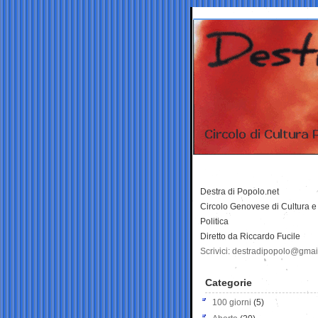
Destra di Popolo.net
Circolo Genovese di Cultura e
Politica
Diretto da Riccardo Fucile
Scrivici: destradipopolo@gma
Categorie
100 giorni
(5)