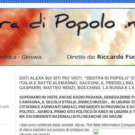
DATI ALEXA SUI SITI PIU’ VISTI: “DESTRA DI POPOLO” E
ITALIA E BATTE ALEMANNO, SACCONI, IL PREDELLINO
GASPARRI, MATTEO RENZI, BOCCHINO, LA RUSSA E L
SUPERIAMO IN VISITE ANCHE RADIO PADANIA, GENERAZIONE FU
CARFAGNA, IL SECOLO D’ITALIA, ENRICO MUSSO… IN LIGURIA 
il.com
CITTADINI E ASPIRANTI SINDACI, PRESIDENTI DI PROVINCIA E DI
POLITICI…SIAMO IL PRIMO SITO POLITICO DI AREA IN LIGURIA E TRA
MA DAI DIRIGENTI NAZIONALI DI FLI NEANCHE UN GRAZIE
I dati sono certificati dalla società Alexa, The Web Information Compa
di rilievi statistici sul numero di visitatori dei
siti web nel mondo.