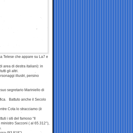
Luca Telese che appare su La7 e
 area di destra italiani): in
ti gli altri.
rsonaggi illustri, persino
 suo segretario Mariniello di
ifica. Battuto anche il Secolo
ntre Cota lo stracciamo (è
uti i siti del famoso “Il
 ministro Sacconi ( al 65.312°),
.
ussa (93.818°).