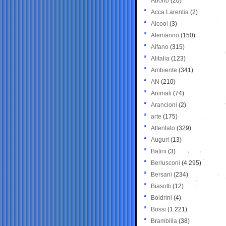
Aborto
(20)
Acca Larentia
(2)
Alcool
(3)
Alemanno
(150)
Alfano
(315)
Alitalia
(123)
Ambiente
(341)
AN
(210)
Animali
(74)
Arancioni
(2)
arte
(175)
Attentato
(329)
Auguri
(13)
Batini
(3)
Berlusconi
(4.295)
Bersani
(234)
Biasotti
(12)
Boldrini
(4)
Bossi
(1.221)
Brambilla
(38)