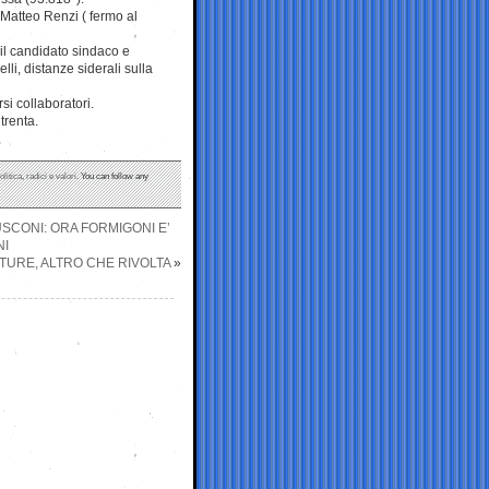
 Matteo Renzi ( fermo al
o il candidato sindaco e
li, distanze siderali sulla
si collaboratori.
trenta.
olitica
,
radici e valori
. You can follow any
USCONI: ORA FORMIGONI E’
NI
TURE, ALTRO CHE RIVOLTA
»