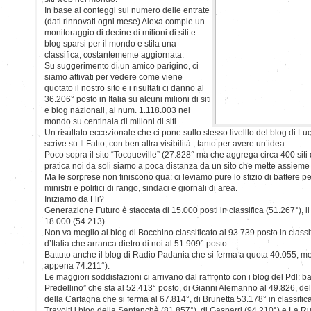
In base ai conteggi sul numero delle entrate
(dati rinnovati ogni mese) Alexa compie un
monitoraggio di decine di milioni di siti e
blog sparsi per il mondo e stila una
classifica, costantemente aggiornata.
Su suggerimento di un amico parigino, ci
siamo attivati per vedere come viene
quotato il nostro sito e i risultati ci danno al
36.206° posto in Italia su alcuni milioni di siti
e blog nazionali, al num. 1.118.003 nel
mondo su centinaia di milioni di siti.
Un risultato eccezionale che ci pone sullo stesso livelllo del blog di 
scrive su Il Fatto, con ben altra visibilità , tanto per avere un’idea.
Poco sopra il sito “Tocqueville” (27.828° ma che aggrega circa 400 siti di
pratica noi da soli siamo a poca distanza da un sito che mette assieme tut
Ma le sorprese non finiscono qua: ci leviamo pure lo sfizio di battere pe
ministri e politici di rango, sindaci e giornali di area.
Iniziamo da Fli?
Generazione Futuro è staccata di 15.000 posti in classifica (51.267°), il
18.000 (54.213).
Non va meglio al blog di Bocchino classificato al 93.739 posto in class
d’Italia che arranca dietro di noi al 51.909° posto.
Battuto anche il blog di Radio Padania che si ferma a quota 40.055, me
appena 74.211°).
Le maggiori soddisfazioni ci arrivano dal raffronto con i blog del Pdl: batt
Predellino” che sta al 52.413° posto, di Gianni Alemanno al 49.826, del
della Carfagna che si ferma al 67.814°, di Brunetta 53.178° in classifica
Travolti i blog della Santanchè (81.857°), di Gasparri (94,210°) e La R