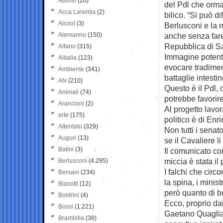
Aborto
(20)
del Pdl che orma
Acca Larentia
(2)
bilico. “Si può d
Alcool
(3)
Berlusconi e la n
Alemanno
(150)
anche senza fare
Repubblica di Sa
Alfano
(315)
Immagine potent
Alitalia
(123)
evocare tradimen
Ambiente
(341)
battaglie intestin
AN
(210)
Questo è il Pdl, 
Animali
(74)
potrebbe favorire
Arancioni
(2)
Al progetto lavor
arte
(175)
politico è di Enr
Attentato
(329)
Non tutti i senat
Auguri
(13)
se il Cavaliere 
Batini
(3)
Il comunicato con
miccia è stata il
Berlusconi
(4.295)
I falchi che cir
Bersani
(234)
la spina, i minis
Biasotti
(12)
però quanto di b
Boldrini
(4)
Ecco, proprio dai
Bossi
(1.221)
Gaetano Quagliar
Brambilla
(38)