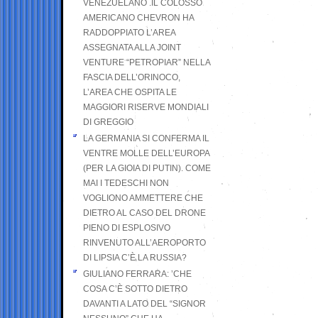
VENEZUELANO .IL COLOSSO
AMERICANO CHEVRON HA
RADDOPPIATO L’AREA
ASSEGNATA ALLA JOINT
VENTURE “PETROPIAR” NELLA
FASCIA DELL’ORINOCO,
L’AREA CHE OSPITA LE
MAGGIORI RISERVE MONDIALI
DI GREGGIO
LA GERMANIA SI CONFERMA IL
VENTRE MOLLE DELL’EUROPA
(PER LA GIOIA DI PUTIN). COME
MAI I TEDESCHI NON
VOGLIONO AMMETTERE CHE
DIETRO AL CASO DEL DRONE
PIENO DI ESPLOSIVO
RINVENUTO ALL’AEROPORTO
DI LIPSIA C’È LA RUSSIA?
GIULIANO FERRARA: ’CHE
COSA C’È SOTTO DIETRO
DAVANTI A LATO DEL “SIGNOR