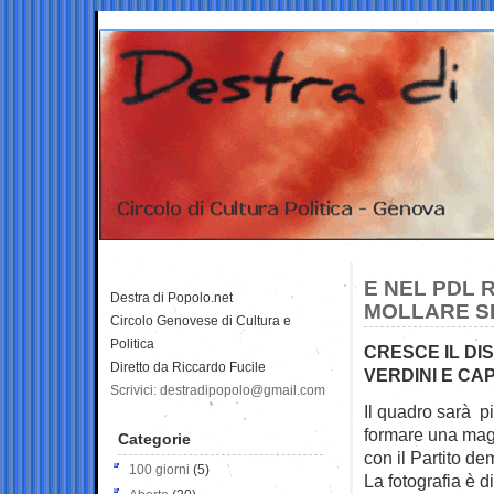
E NEL PDL 
Destra di Popolo.net
MOLLARE SI
Circolo Genovese di Cultura e
Politica
CRESCE IL DI
Diretto da Riccardo Fucile
VERDINI E CA
Scrivici: destradipopolo@gmail.com
Il quadro sarà p
formare una
mag
Categorie
con il Partito de
100 giorni
(5)
La fotografia è d