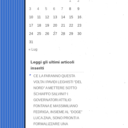
1
2
3
4
5
6
7
8
9
10
11
12
13
14
15
16
17
18
19
20
21
22
23
24
25
26
27
28
29
30
31
« Lug
Leggi gli ultimi articoli
inseriti
CE LA FARANNO QUESTA
VOLTA I PAVIDI LEGHISTI “DEL
NORD” A METTERE SOTTO
SCHIAFFO SALVINI? I
GOVERNATORI ATTILIO
FONTANA E MASSIMILIANO
FEDRIGA, INSIEME AL “DOGE”
LUCA ZAIA, SONO PRONTI A
FORMALIZZARE UNA