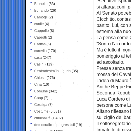
esecutivo ispirato
Brunetta
(83)
si allarga conil 
Burlando
(26)
Al Senato potreb
Camogli
(2)
Cicchitto, conte
canile
(4)
partito. Lui, con 
Cappello
(8)
estrema alla nuo
La pensa come Ci
Caprotti
(2)
“Sono d’accordo c
Caritas
(6)
Ma è tutto il mon
carovita
(170)
pomeriggio al te
casa
(247)
ad ascoltarlo.
Casini
(119)
Pressa senza tre
Centrodestra in Liguria
(35)
mossa del Caval
Chiesa
(276)
L’idea di Mauro è
Cina
(10)
Anche Beppe Fioro
Comune
(342)
Seconda Repubbl
Coop
(7)
Luca Cordero di 
persone come Lup
Cossiga
(7)
Alfano riflettan
Costume
(5.581)
sul ciglio del bar
criminalità
(1.402)
Il sottosegretar
democratici e progressisti
(19)
firmato le dimiss