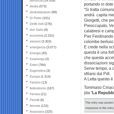
denuncia
(14.528)
portando in dote 
destra
(573)
“Si tratta comun
destradipopolo
(99)
andrà capita megl
Di Pietro
(101)
Giorgetti, che pe
Diritti civili
(276)
Preoccupato, Verd
don Gallo
(9)
calabresi e camp
economia
(2.331)
Pier Ferdinando C
colombe berluscon
elezioni
(3.303)
E crede nella sc
emergenza
(3.077)
questa è una foll
Energia
(45)
che questa accele
Esselunga
(2)
dissociazioni sign
Esteri
(784)
Serve tempo, a c
Eugenetica
(3)
sfilarsi dal Pdl.
Europa
(1.314)
A Letta questo è 
Fassino
(13)
Tommaso Ciriac
federalismo
(167)
(da “
La Repubbl
Ferrara
(21)
Ferretti
(6)
This entry was posted 
ferrovie
(133)
responses to this entr
finanziaria
(325)