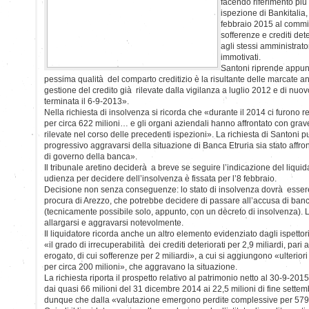
facendo riferimento più 
ispezione di Bankitalia,
febbraio 2015 al commi
sofferenze e crediti dete
agli stessi amministrato
immotivati.
Santoni riprende appunt
pessima qualità del comparto creditizio è la risultante delle marcate a
gestione del credito già rilevate dalla vigilanza a luglio 2012 e di nuo
terminata il 6-9-2013».
Nella richiesta di insolvenza si ricorda che «durante il 2014 ci furono re
per circa 622 milioni… e gli organi aziendali hanno affrontato con grave r
rilevate nel corso delle precedenti ispezioni». La richiesta di Santoni p
progressivo aggravarsi della situazione di Banca Etruria sia stato affron
di governo della banca».
Il tribunale aretino deciderà a breve se seguire l’indicazione del liqu
udienza per decidere dell’insolvenza è fissata per l’8 febbraio.
Decisione non senza conseguenze: lo stato di insolvenza dovrà esse
procura di Arezzo, che potrebbe decidere di passare all’accusa di banc
(tecnicamente possibile solo, appunto, con un decreto di insolvenza).
allargarsi e aggravarsi notevolmente.
Il liquidatore ricorda anche un altro elemento evidenziato dagli ispettor
«il grado di irrecuperabilità dei crediti deteriorati per 2,9 miliardi, pari 
erogato, di cui sofferenze per 2 miliardi», a cui si aggiungono «ulteri
per circa 200 milioni», che aggravano la situazione.
La richiesta riporta il prospetto relativo al patrimonio netto al 30-9-201
dai quasi 66 milioni del 31 dicembre 2014 ai 22,5 milioni di fine sette
dunque che dalla «valutazione emergono perdite complessive per 579,