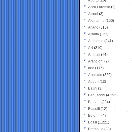
Aborto
(20)
Acca Larentia
(2)
Alcool
(3)
Alemanno
(150)
Alfano
(315)
Alitalia
(123)
Ambiente
(341)
AN
(210)
Animali
(74)
Arancioni
(2)
arte
(175)
Attentato
(329)
Auguri
(13)
Batini
(3)
Berlusconi
(4.295)
Bersani
(234)
Biasotti
(12)
Boldrini
(4)
Bossi
(1.221)
Brambilla
(38)