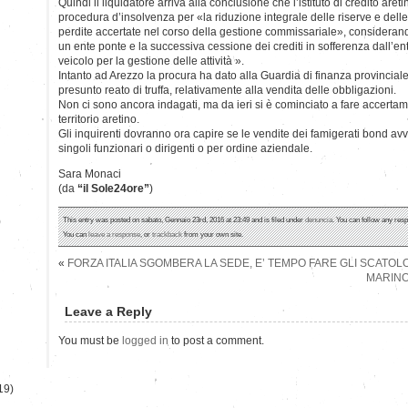
Quindi il liquidatore arriva alla conclusione che l’istituto di credito are
procedura d’insolvenza per «la riduzione integrale delle riserve e dell
perdite accertate nel corso della gestione commissariale», consideran
un ente ponte e la successiva cessione dei crediti in sofferenza dall’e
veicolo per la gestione delle attività ».
Intanto ad Arezzo la procura ha dato alla Guardia di finanza provinciale
presunto reato di truffa, relativamente alla vendita delle obbligazioni.
Non ci sono ancora indagati, ma da ieri si è cominciato a fare accertamen
territorio aretino.
Gli inquirenti dovranno ora capire se le vendite dei famigerati bond avv
singoli funzionari o dirigenti o per ordine aziendale.
Sara Monaci
(da
“il Sole24ore”
)
)
This entry was posted on sabato, Gennaio 23rd, 2016 at 23:49 and is filed under
denuncia
. You can follow any resp
You can
leave a response
, or
trackback
from your own site.
«
FORZA ITALIA SGOMBERA LA SEDE, E’ TEMPO FARE GLI SCATOL
MARINO
Leave a Reply
You must be
logged in
to post a comment.
19)