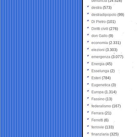
denuncia
(14.528)
destra
(573)
destradipopolo
(99)
Di Pietro
(101)
Diritti civili
(276)
don Gallo
(9)
economia
(2.331)
elezioni
(3.303)
emergenza
(3.077)
Energia
(45)
Esselunga
(2)
Esteri
(784)
Eugenetica
(3)
Europa
(1.314)
Fassino
(13)
federalismo
(167)
Ferrara
(21)
Ferretti
(6)
ferrovie
(133)
finanziaria
(325)