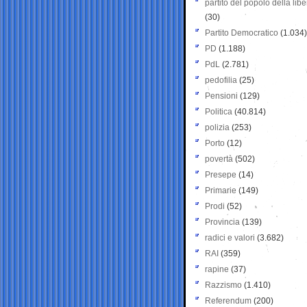
partito del popolo della libe
(30)
Partito Democratico
(1.034)
PD
(1.188)
PdL
(2.781)
pedofilia
(25)
Pensioni
(129)
Politica
(40.814)
polizia
(253)
Porto
(12)
povertà
(502)
Presepe
(14)
Primarie
(149)
Prodi
(52)
Provincia
(139)
radici e valori
(3.682)
RAI
(359)
rapine
(37)
Razzismo
(1.410)
Referendum
(200)