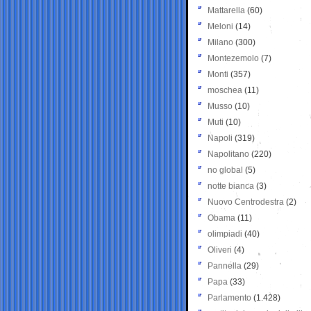
Mattarella
(60)
Meloni
(14)
Milano
(300)
Montezemolo
(7)
Monti
(357)
moschea
(11)
Musso
(10)
Muti
(10)
Napoli
(319)
Napolitano
(220)
no global
(5)
notte bianca
(3)
Nuovo Centrodestra
(2)
Obama
(11)
olimpiadi
(40)
Oliveri
(4)
Pannella
(29)
Papa
(33)
Parlamento
(1.428)