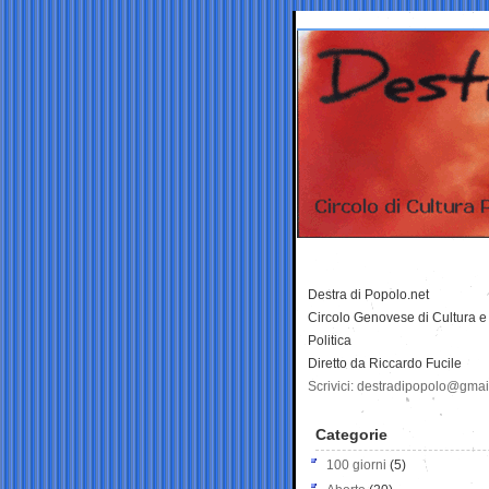
Destra di Popolo.net
Circolo Genovese di Cultura e
Politica
Diretto da Riccardo Fucile
Scrivici: destradipopolo@gma
Categorie
100 giorni
(5)