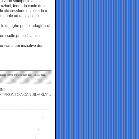
tino vada sottoposto a
e azioni, tenendo conto delle
do «la cessione di azienda a
nte ponte ad una società
 le deleghe per le indagini sul
ti sulle prime filiali del
enivano per iniziative dei
onses to this entry through the
RSS 2.0
feed.
ONI
: “PRONTO A CANDIDARMI”
»