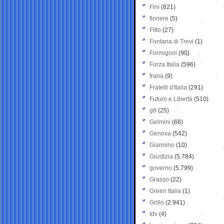
Fini
(821)
fioriere
(5)
Fitto
(27)
Fontana di Trevi
(1)
Formigoni
(90)
Forza Italia
(596)
frana
(9)
Fratelli d'Italia
(291)
Futuro e Libertà
(510)
g8
(25)
Gelmini
(68)
Genova
(542)
Giannino
(10)
Giustizia
(5.784)
governo
(5.799)
Grasso
(22)
Green Italia
(1)
Grillo
(2.941)
Idv
(4)