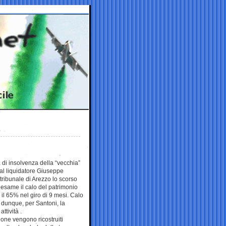
ta di insolvenza della “vecchia”
dal liquidatore Giuseppe
tribunale di Arezzo lo scorso
esame il calo del patrimonio
re il 65% nel giro di 9 mesi. Calo
dunque, per Santoni, la
ttività .
zione vengono ricostruiti