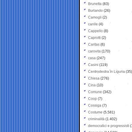
Brunetta
(83)
Burlando
(26)
Camogli
(2)
canile
(4)
Cappello
(8)
Caprotti
(2)
Caritas
(6)
carovita
(170)
casa
(247)
Casini
(119)
Centrodestra in Liguria
(35
Chiesa
(276)
Cina
(10)
Comune
(342)
Coop
(7)
Cossiga
(7)
Costume
(5.581)
criminalità
(1.402)
democratici e progressisti
(