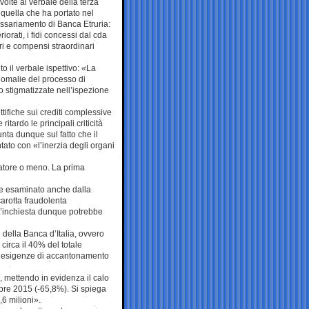
volte al verbale della terza
 quella che ha portato nel
ssariamento di Banca Etruria:
riorati, i fidi concessi dal cda
ri e compensi straordinari
o il verbale ispettivo: «La
nomalie del processo di
vo stigmatizzate nell’ispezione
ttifiche sui crediti complessive
itardo le principali criticità
unta dunque sul fatto che il
tato con «l’inerzia degli organi
idatore o meno. La prima
re esaminato anche dalla
arotta fraudolenta
 L’inchiesta dunque potrebbe
i della Banca d’Italia, ovvero
a circa il 40% del totale
ori esigenze di accantonamento
5, mettendo in evidenza il calo
mbre 2015 (-65,8%). Si spiega
6 milioni».