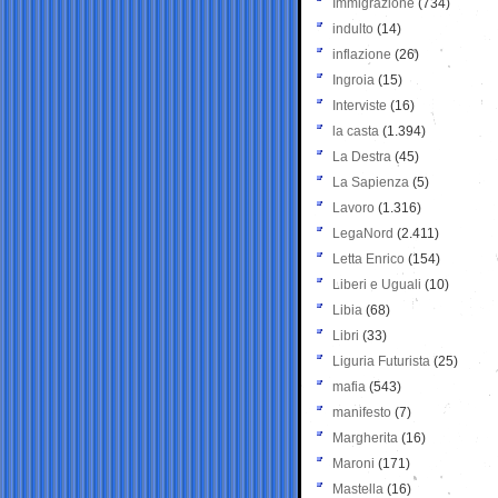
Immigrazione
(734)
indulto
(14)
inflazione
(26)
Ingroia
(15)
Interviste
(16)
la casta
(1.394)
La Destra
(45)
La Sapienza
(5)
Lavoro
(1.316)
LegaNord
(2.411)
Letta Enrico
(154)
Liberi e Uguali
(10)
Libia
(68)
Libri
(33)
Liguria Futurista
(25)
mafia
(543)
manifesto
(7)
Margherita
(16)
Maroni
(171)
Mastella
(16)