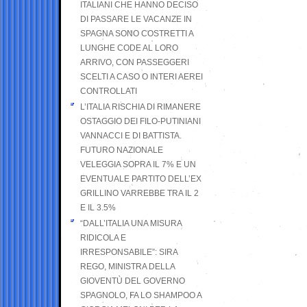
ITALIANI CHE HANNO DECISO
DI PASSARE LE VACANZE IN
SPAGNA SONO COSTRETTI A
LUNGHE CODE AL LORO
ARRIVO, CON PASSEGGERI
SCELTI A CASO O INTERI AEREI
CONTROLLATI
L’ITALIA RISCHIA DI RIMANERE
OSTAGGIO DEI FILO-PUTINIANI
VANNACCI E DI BATTISTA.
FUTURO NAZIONALE
VELEGGIA SOPRA IL 7% E UN
EVENTUALE PARTITO DELL’EX
GRILLINO VARREBBE TRA IL 2
E IL 3.5%
“DALL’ITALIA UNA MISURA
RIDICOLA E
IRRESPONSABILE”: SIRA
REGO, MINISTRA DELLA
GIOVENTÙ DEL GOVERNO
SPAGNOLO, FA LO SHAMPOO A