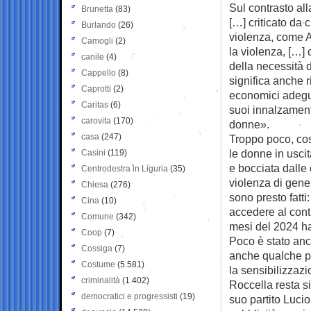
Sul contrasto all
Brunetta
(83)
[…] criticato da
Burlando
(26)
violenza, come A
Camogli
(2)
la violenza, […]
canile
(4)
della necessità 
Cappello
(8)
significa anche 
Caprotti
(2)
economici adegua
Caritas
(6)
suoi innalzamenti
carovita
(170)
donne».
casa
(247)
Troppo poco, così
le donne in usci
Casini
(119)
e bocciata dalle 
Centrodestra in Liguria
(35)
violenza di gener
Chiesa
(276)
sono presto fatt
Cina
(10)
accedere al contr
Comune
(342)
mesi del 2024 h
Coop
(7)
Poco è stato anch
Cossiga
(7)
anche qualche pa
Costume
(5.581)
la sensibilizzaz
criminalità
(1.402)
Roccella resta s
democratici e progressisti
(19)
suo partito Lucio