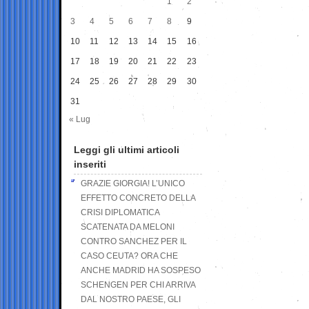
1
2
3
4
5
6
7
8
9
10
11
12
13
14
15
16
17
18
19
20
21
22
23
24
25
26
27
28
29
30
31
« Lug
Leggi gli ultimi articoli
inseriti
GRAZIE GIORGIA! L’UNICO
EFFETTO CONCRETO DELLA
CRISI DIPLOMATICA
SCATENATA DA MELONI
CONTRO SANCHEZ PER IL
CASO CEUTA? ORA CHE
ANCHE MADRID HA SOSPESO
SCHENGEN PER CHI ARRIVA
DAL NOSTRO PAESE, GLI