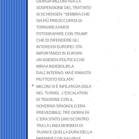
GIORGIA MELONI PER LA
SOSPENSIONE DEL TRATTATO
SI SCHENGEN: “SEMBRA CHE
SIA PIÙ PREOCCUPATA DI
TORNARE A FARSI
FOTOGRAFARE CON TRUMP
CHE DI DIFENDERE GLI
INTERESSI EUROPEI. STA
IMPORTANDO IN EUROPA
UN’AGENDA POLITICA CHE
MIRA A INDEBOLIRLA
DALL’INTERNO. MA È RIMASTA
PIUTTOSTO ISOLATA”
MELONI SI È INFILATA DA SOLA
NEL TUNNEL. L’ESCALATION
DI TENSIONE CON IL
GOVERNO SPAGNOLO ERA
PREVEDIBILE: TRE GIORNI FA
C’ERA STATO UNO SCONTRO
TRA LA LINEA MORBIDA DI
TAJANI E QUELLA DURA DELLA
PREMIER CON SALVINI E