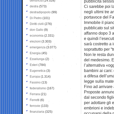
denuncia
(14.528)
pubblicità sessi
Ci sarebbe poi la
destra
(573)
negli ultimi tre 
destradipopolo
(99)
portavoce del F
Di Pietro
(101)
Immobile il piano
Diritti civili
(276)
pubblicato sul si
don Gallo
(9)
affanno dopo 3 a
economia
(2.331)
e quindi l’esecu
elezioni
(3.303)
sarà costretto a
emergenza
(3.077)
soprattutto per “
Energia
(45)
Non le resta dun
Esselunga
(2)
del medesimo. E c
l’alternativa «ogg
Esteri
(784)
bambini ai cani: 
Eugenetica
(3)
a difesa dell’uma
Europa
(1.314)
legge sulla mater
Fassino
(13)
Fino ad arrivare 
federalismo
(167)
Proposte annunci
Ferrara
(21)
dal secondo figli
Ferretti
(6)
per adottare gli 
ferrovie
(133)
embrioni e indebo
finanziaria
(325)
occuparsi della 