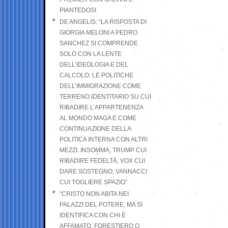
PIANTEDOSI
DE ANGELIS: “LA RISPOSTA DI
GIORGIA MELONI A PEDRO
SANCHEZ SI COMPRENDE
SOLO CON LA LENTE
DELL’IDEOLOGIA E DEL
CALCOLO: LE POLITICHE
DELL’IMMIGRAZIONE COME
TERRENO IDENTITARIO SU CUI
RIBADIRE L’APPARTENENZA
AL MONDO MAGA E COME
CONTINUAZIONE DELLA
POLITICA INTERNA CON ALTRI
MEZZI. INSOMMA, TRUMP CUI
RIBADIRE FEDELTÀ, VOX CUI
DARE SOSTEGNO, VANNACCI
CUI TOGLIERE SPAZIO”
“CRISTO NON ABITA NEI
PALAZZI DEL POTERE, MA SI
IDENTIFICA CON CHI È
AFFAMATO, FORESTIERO O