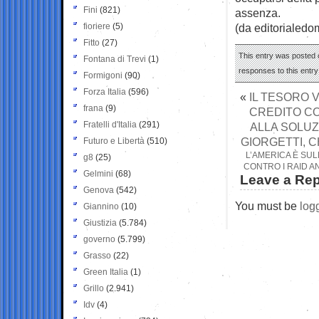
Fini
(821)
assenza.
fioriere
(5)
(da editorialedo
Fitto
(27)
This entry was posted o
Fontana di Trevi
(1)
responses to this entr
Formigoni
(90)
Forza Italia
(596)
«
IL TESORO V
frana
(9)
CREDITO CO
Fratelli d'Italia
(291)
ALLA SOLUZ
GIORGETTI, 
Futuro e Libertà
(510)
L’AMERICA È SUL
g8
(25)
CONTRO I RAID AN
Gelmini
(68)
Leave a Rep
Genova
(542)
You must be
log
Giannino
(10)
Giustizia
(5.784)
governo
(5.799)
Grasso
(22)
Green Italia
(1)
Grillo
(2.941)
Idv
(4)