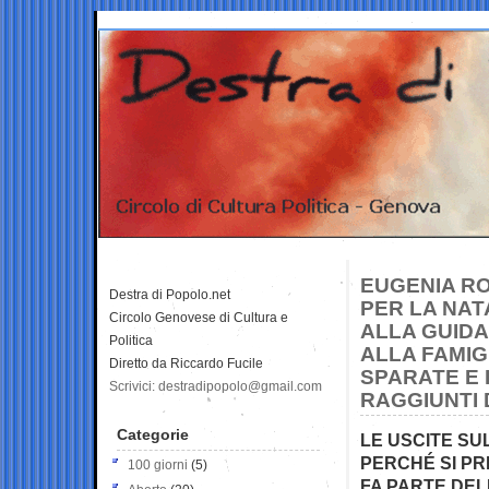
EUGENIA RO
Destra di Popolo.net
PER LA NAT
Circolo Genovese di Cultura e
ALLA GUIDA
Politica
ALLA FAMIGL
Diretto da Riccardo Fucile
SPARATE E 
Scrivici: destradipopolo@gmail.com
RAGGIUNTI 
Categorie
LE USCITE SU
PERCHÉ SI PR
100 giorni
(5)
FA PARTE DEL