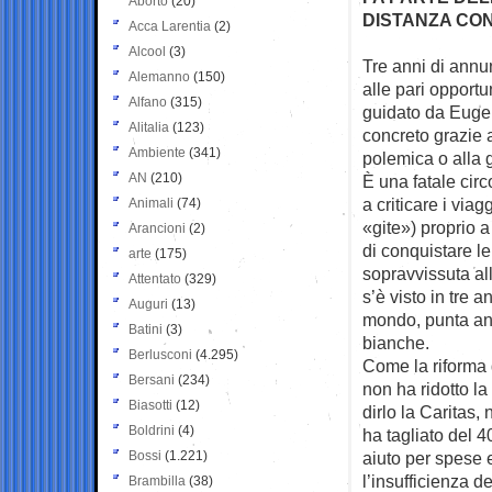
Aborto
(20)
DISTANZA CON
Acca Larentia
(2)
Alcool
(3)
Tre anni di annun
Alemanno
(150)
alle pari
opportun
Alfano
(315)
guidato da Euge
Alitalia
(123)
concreto grazie 
Ambiente
(341)
polemica o alla g
AN
(210)
È una fatale cir
a criticare i viag
Animali
(74)
«gite») proprio a
Arancioni
(2)
di conquistare l
arte
(175)
sopravvissuta al
Attentato
(329)
s’è visto in tre
Auguri
(13)
mondo, punta anc
Batini
(3)
bianche.
Berlusconi
(4.295)
Come la riforma 
Bersani
(234)
non ha ridotto la
Biasotti
(12)
dirlo la Caritas,
Boldrini
(4)
ha tagliato del 
Bossi
(1.221)
aiuto per spese e
l’insufficienza d
Brambilla
(38)