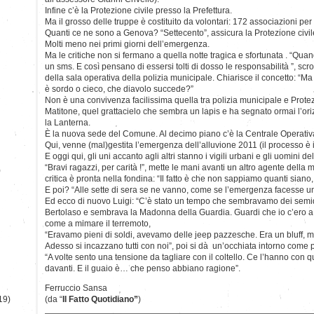
Infine c’è la Protezione civile presso la Prefettura.
Ma il grosso delle truppe è costituito da volontari: 172 associazioni pe
Quanti ce ne sono a Genova? “Settecento”, assicura la Protezione civile
Molti meno nei primi giorni dell’emergenza.
Ma le critiche non si fermano a quella notte tragica e sfortunata . “Quan
un sms. E così pensano di essersi tolti di dosso le responsabilità ”, scro
della sala operativa della polizia municipale. Chiarisce il concetto: “Ma
è sordo o cieco, che diavolo succede?”
Non è una convivenza facilissima quella tra polizia municipale e Protez
Matitone, quel grattacielo che sembra un lapis e ha segnato ormai l’
la Lanterna.
È la nuova sede del Comune. Al decimo piano c’è la Centrale Operativ
Qui, venne (mal)gestita l’emergenza dell’alluvione 2011 (il processo è i
E oggi qui, gli uni accanto agli altri stanno i vigili urbani e gli uomini de
“Bravi ragazzi, per carità !”, mette le mani avanti un altro agente della 
)
critica è pronta nella fondina: “Il fatto è che non sappiamo quanti siano
E poi? “Alle sette di sera se ne vanno, come se l’emergenza facesse un o
Ed ecco di nuovo Luigi: “C’è stato un tempo che sembravamo dei semidei
Bertolaso e sembrava la Madonna della Guardia. Guardi che io c’ero a
come a mimare il terremoto,
“Eravamo pieni di soldi, avevamo delle jeep pazzesche. Era un bluff, m
Adesso si incazzano tutti con noi”, poi si dà un’occhiata intorno come p
“A volte sento una tensione da tagliare con il coltello. Ce l’hanno con qu
davanti. E il guaio è… che penso abbiano ragione”.
Ferruccio Sansa
19)
(da “
Il Fatto Quotidiano”
)