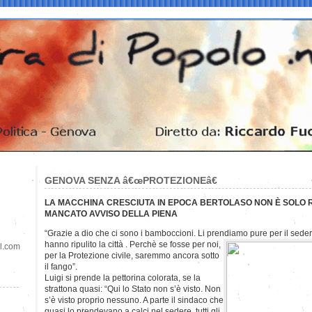
GENOVA SENZA â€œPROTEZIONEâ€
LA MACCHINA CRESCIUTA IN EPOCA BERTOLASO NON È SOLO 
MANCATO AVVISO DELLA PIENA
“Grazie a dio che ci sono i bamboccioni. Li prendiamo pure per il sede
hanno
ripulito la città . Perchè se fosse per noi,
il.com
per la Protezione civile, saremmo ancora sotto
il fango”.
Luigi si prende la pettorina colorata, se la
strattona quasi: “Qui lo Stato non s’è visto. Non
s’è visto proprio nessuno. A parte il sindaco che
quasi lo prendevano a calci nel sedere, tutti gli