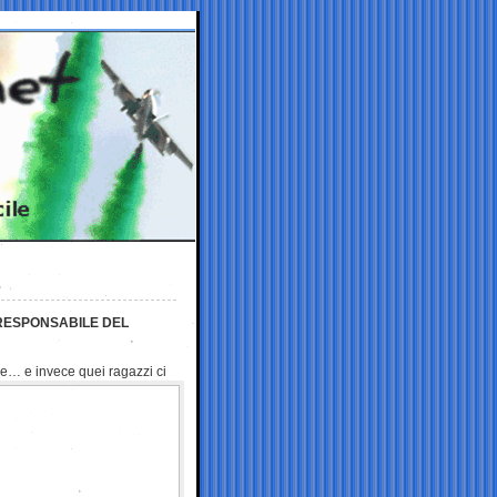
RESPONSABILE DEL
re… e invece quei ragazzi ci