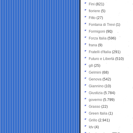
Fini
(821)
fioriere
(5)
Fitto
(27)
Fontana di Trevi
(1)
Formigoni
(90)
Forza Italia
(596)
frana
(9)
Fratelli d'Italia
(291)
Futuro e Libertà
(510)
g8
(25)
Gelmini
(68)
Genova
(542)
Giannino
(10)
Giustizia
(5.784)
governo
(5.799)
Grasso
(22)
Green Italia
(1)
Grillo
(2.941)
Idv
(4)