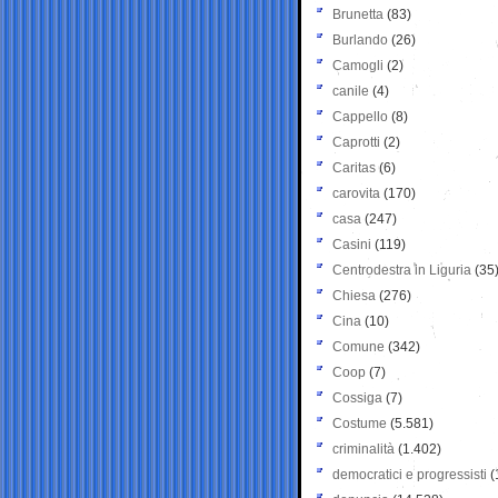
Brunetta
(83)
Burlando
(26)
Camogli
(2)
canile
(4)
Cappello
(8)
Caprotti
(2)
Caritas
(6)
carovita
(170)
casa
(247)
Casini
(119)
Centrodestra in Liguria
(35
Chiesa
(276)
Cina
(10)
Comune
(342)
Coop
(7)
Cossiga
(7)
Costume
(5.581)
criminalità
(1.402)
democratici e progressisti
(