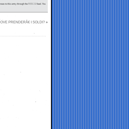
nses to this entry through the
RSS 2.0
feed. You
 DOVE PRENDERÃ€ I SOLDI?
»