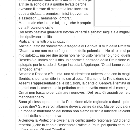
altri se la sono data a gambe levate perchè
avevano il terrore di mettere la loro faccia su
questa disfatta… premier, ministri, governatori
e assessori… nemmeno l’ombra”.
Meno male che lo dice lui, Luigi, che è proprio
della Protezione civile.
Del resto bastava guardarsi intorno venerdì e sabato: migliaia e migli
che ripulivano la città .
Praticamente tutti privati cittadini.
Anche questo ha sommerso la tragedia di Genova: il mito della Protezio
“Guardi, a me non me ne frega niente delle polemiche. Ho altro a cui pe
mio salotto… ma per due giorni non ne ho visto nemmeno uno di quelli l
Rosetta Aloi indica con il dito un enorme fuoristrada della Protezione c
spiegate per le strade di Borgo Incrociati. Aggiunge: “Ora si fanno vede
lampeggiante!”.
Accanto a Rosetta c’è Lucia, una studentessa universitaria con la magl
Sorride, si punta un dito in mezzo al petto: “Siamo noi la Protezione civi
Assenti i rappresentanti delle istituzioni, la gente di Genova è tentata 
uomini con il caschetto e la pettorina che una volta erano visti come gli
Ormai non bastano per calmare i genovesi. Del resto gli appigli per le
mancherebbero.
Sono gli stessi operatori della Protezione civile regionale a darsi il pri
posso dire? Sì, è vero, l’allarme doveva venire da noi. Ma per colpa di 
un modello matematico del belino non siamo riusciti a lanciare l’avvert
addetti della sala operativa.
A Genova la Protezione civile ha tre centri: quello regionale (23 dipend
reperibili), che fa capo all’assessore Raffaella Paita; poi quello comun
all’assessore Gianni Crivello).