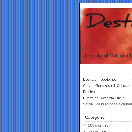
Destra di Popolo.net
Circolo Genovese di Cultura e
Politica
Diretto da Riccardo Fucile
Scrivici: destradipopolo@gma
Categorie
100 giorni
(5)