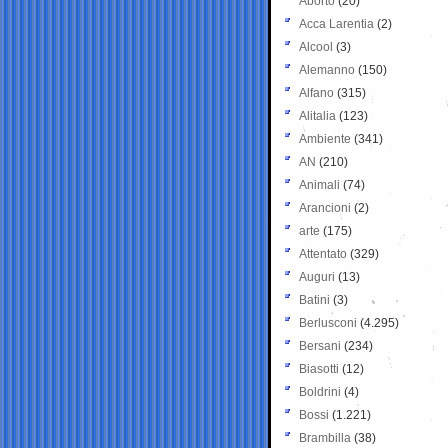
Aborto
(20)
Acca Larentia
(2)
Alcool
(3)
Alemanno
(150)
Alfano
(315)
Alitalia
(123)
Ambiente
(341)
AN
(210)
Animali
(74)
Arancioni
(2)
arte
(175)
Attentato
(329)
Auguri
(13)
Batini
(3)
Berlusconi
(4.295)
Bersani
(234)
Biasotti
(12)
Boldrini
(4)
Bossi
(1.221)
Brambilla
(38)