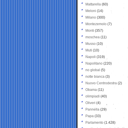
Mattarella
(60)
Meloni
(14)
Milano
(300)
Montezemolo
(7)
Monti
(357)
moschea
(11)
Musso
(10)
Muti
(10)
Napoli
(319)
Napolitano
(220)
no global
(5)
notte bianca
(3)
Nuovo Centrodestra
(2)
Obama
(11)
olimpiadi
(40)
Oliveri
(4)
Pannella
(29)
Papa
(33)
Parlamento
(1.428)