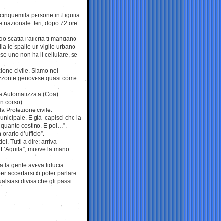
r cinquemila persone in Liguria.
 nazionale. Ieri, dopo 72 ore.
do scatta l’allerta ti mandano
lla le spalle un vigile urbano
 se uno non ha il cellulare, se
ione civile. Siamo nel
orizzonte genovese quasi come
a Automatizzata (Coa).
n corso).
lla Protezione civile.
municipale. E già capisci che la
, quanto costino. E poi…”.
rario d’ufficio”.
. Tutti a dire: arriva
 L’Aquila”, muove la mano
a la gente aveva fiducia.
er accertarsi di poter parlare:
alsiasi divisa che gli passi