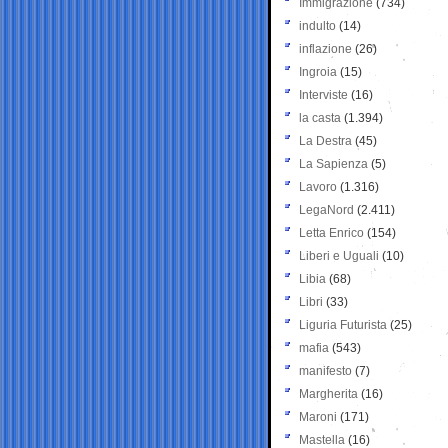
Immigrazione
(734)
indulto
(14)
inflazione
(26)
Ingroia
(15)
Interviste
(16)
la casta
(1.394)
La Destra
(45)
La Sapienza
(5)
Lavoro
(1.316)
LegaNord
(2.411)
Letta Enrico
(154)
Liberi e Uguali
(10)
Libia
(68)
Libri
(33)
Liguria Futurista
(25)
mafia
(543)
manifesto
(7)
Margherita
(16)
Maroni
(171)
Mastella
(16)