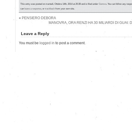
This entry was posted on martedì, Ottobre 14th, 2014 at 20:39 and is filed under
Genova
. You can follow any respo
can
leave a response
, or
trackback
from your own site.
«
PENSIERO DEBORA
MANOVRA, ORA RENZI HA 30 MILIARDI DI GUAI:
Leave a Reply
You must be
logged in
to post a comment.