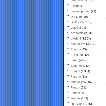
denuncia
(14.528)
destra
(573)
destradipopolo
(99)
Di Pietro
(101)
Diritti civili
(276)
don Gallo
(9)
economia
(2.331)
elezioni
(3.303)
emergenza
(3.077)
Energia
(45)
Esselunga
(2)
Esteri
(784)
Eugenetica
(3)
Europa
(1.314)
Fassino
(13)
federalismo
(167)
Ferrara
(21)
Ferretti
(6)
ferrovie
(133)
finanziaria
(325)