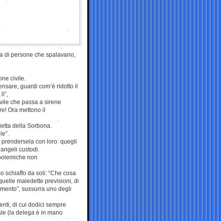
aia di persone che spalavano,
ne civile.
nsare, guardi com’è ridotto il
ì”,
ivile che passa a sirene
re! Ora mettono il
ietta della Sorbona.
le”.
di prendersela con loro: quegli
 angeli custodi.
 polemiche non
mo schiaffo da soli: “Che cosa
quelle maledette previsioni, di
imento”, sussurra uno degli
enti, di cui dodici sempre
ale (la delega è in mano