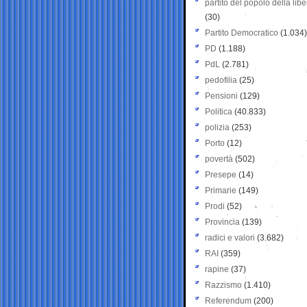
partito del popolo della libe
(30)
Partito Democratico
(1.034)
PD
(1.188)
PdL
(2.781)
pedofilia
(25)
Pensioni
(129)
Politica
(40.833)
polizia
(253)
Porto
(12)
povertà
(502)
Presepe
(14)
Primarie
(149)
Prodi
(52)
Provincia
(139)
radici e valori
(3.682)
RAI
(359)
rapine
(37)
Razzismo
(1.410)
Referendum
(200)