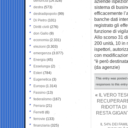
denuncia
(14.528)
aziende ispeziona
sistema di busine
destra
(573)
efficacemente l’a
destradipopolo
(99)
banche dati inte
Di Pietro
(101)
registrato gli ef
Diritti civili
(276)
funzione di vigil
don Gallo
(9)
Allo scorso 31 di
economia
(2.331)
200 unità, 10 in
elezioni
(3.303)
ispettori, autori
emergenza
(3.077)
con modificazioni
Energia
(45)
“è però destinata 
Esselunga
(2)
(da agenzie)
Esteri
(784)
This entry was posted o
Eugenetica
(3)
responses to this entr
Europa
(1.314)
Fassino
(13)
«
IL VERO TES
federalismo
(167)
RECUPERARE: 
Ferrara
(21)
RIDOTTA DI 
Ferretti
(6)
RESTA GIGANTE
ferrovie
(133)
IL 54% DEI FAM
finanziaria
(325)