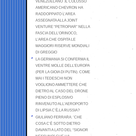
VENEZUELANO .IL COLOSSO
AMERICANO CHEVRON HA
RADDOPPIATO L’AREA
ASSEGNATA ALLA JOINT
VENTURE “PETROPIAR” NELLA
FASCIA DELL’ORINOCO,
L’AREA CHE OSPITA LE
MAGGIORI RISERVE MONDIALI
DI GREGGIO
LA GERMANIA SI CONFERMA IL
VENTRE MOLLE DELL’EUROPA
(PER LA GIOIA DI PUTIN). COME
MAI I TEDESCHI NON
VOGLIONO AMMETTERE CHE
DIETRO AL CASO DEL DRONE
PIENO DI ESPLOSIVO
RINVENUTO ALL’AEROPORTO
DI LIPSIA C’È LA RUSSIA?
GIULIANO FERRARA: ’CHE
COSA C’È SOTTO DIETRO
DAVANTI A LATO DEL “SIGNOR