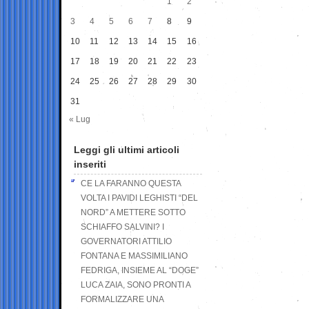
1
2
3
4
5
6
7
8
9
10
11
12
13
14
15
16
17
18
19
20
21
22
23
24
25
26
27
28
29
30
31
« Lug
Leggi gli ultimi articoli
inseriti
CE LA FARANNO QUESTA
VOLTA I PAVIDI LEGHISTI “DEL
NORD” A METTERE SOTTO
SCHIAFFO SALVINI? I
GOVERNATORI ATTILIO
FONTANA E MASSIMILIANO
FEDRIGA, INSIEME AL “DOGE”
LUCA ZAIA, SONO PRONTI A
FORMALIZZARE UNA