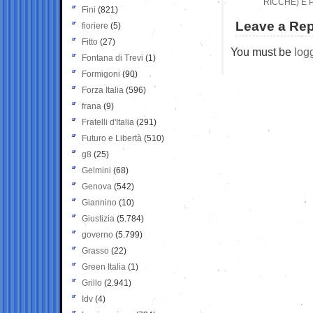
RICCHE) È 
Fini
(821)
Leave a Rep
fioriere
(5)
Fitto
(27)
You must be
log
Fontana di Trevi
(1)
Formigoni
(90)
Forza Italia
(596)
frana
(9)
Fratelli d'Italia
(291)
Futuro e Libertà
(510)
g8
(25)
Gelmini
(68)
Genova
(542)
Giannino
(10)
Giustizia
(5.784)
governo
(5.799)
Grasso
(22)
Green Italia
(1)
Grillo
(2.941)
Idv
(4)