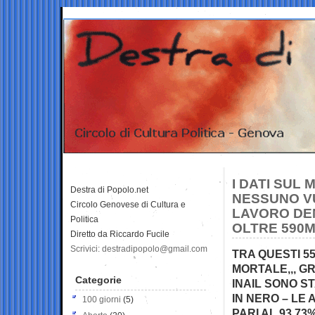
I DATI SUL 
Destra di Popolo.net
NESSUNO VU
Circolo Genovese di Cultura e
LAVORO DEN
Politica
OLTRE 590MI
Diretto da Riccardo Fucile
Scrivici: destradipopolo@gmail.com
TRA QUESTI 5
MORTALE,,, G
Categorie
INAIL SONO ST
IN NERO – LE
100 giorni
(5)
PARI AL 93,73