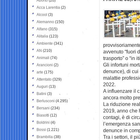
Aborto
(20)
Acca Larentia
(2)
Alcool
(3)
Alemanno
(150)
Alfano
(315)
Alitalia
(123)
Ambiente
(341)
provvisoriamente
AN
(210)
avvenuto “fuori 
trasporto” o “in i
Animali
(74)
Gli infortuni mor
Arancioni
(2)
denunce), di cui 
arte
(175)
malattie professi
Attentato
(329)
2022.
Auguri
(13)
A influenzare il 
Batini
(3)
ancora molto pre
Berlusconi
(4.295)
La riduzione reale
Bersani
(234)
2019, anno che h
Biasotti
(12)
contagi, è di cir
Boldrini
(4)
l’emergenza sani
Bossi
(1.221)
denunce in comp
Tra i settori, il
Brambilla
(38)