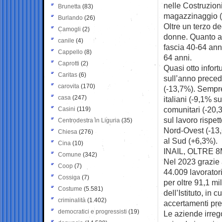
nelle Costruzioni
Brunetta
(83)
magazzinaggio (1
Burlando
(26)
Oltre un terzo d
Camogli
(2)
donne. Quanto al
canile
(4)
fascia 40-64 anni
Cappello
(8)
64 anni.
Caprotti
(2)
Quasi otto infort
Caritas
(6)
sull’anno precede
carovita
(170)
(-13,7%). Sempre
casa
(247)
italiani (-9,1% s
comunitari (-20,3
Casini
(119)
sul lavoro rispett
Centrodestra in Liguria
(35)
Nord-Ovest (-13,
Chiesa
(276)
al Sud (+6,3%).
Cina
(10)
INAIL, OLTRE 
Comune
(342)
Nel 2023 grazie ai
Coop
(7)
44.009 lavoratori,
Cossiga
(7)
per oltre 91,1 mi
Costume
(5.581)
dell’Istituto, in 
criminalità
(1.402)
accertamenti pre
democratici e progressisti
(19)
Le aziende irrego