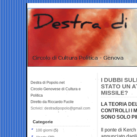
I DUBBI SU
Destra di Popolo.net
STATO UN A
Circolo Genovese di Cultura e
MISSILE?
Politica
Diretto da Riccardo Fucile
LA TEORIA DE
Scrivici: destradipopolo@gmail.com
CONTROLLI I M
SONO SOLO PI
Categorie
Il ponte di Kerc
100 giorni
(5)
annunciato dagl