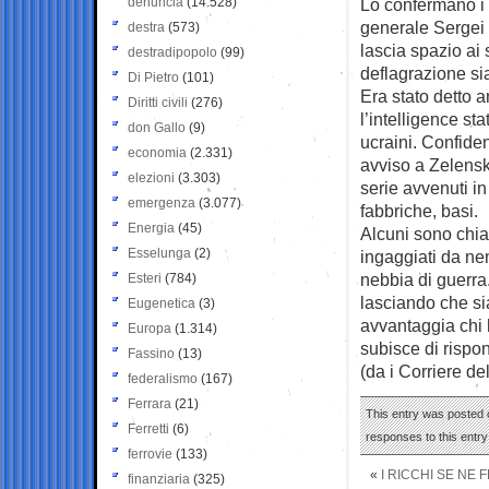
denuncia
(14.528)
Lo confermano i 
generale Sergei
destra
(573)
lascia spazio ai 
destradipopolo
(99)
deflagrazione sia
Di Pietro
(101)
Era stato detto a
Diritti civili
(276)
l’intelligence st
don Gallo
(9)
ucraini. Confide
economia
(2.331)
avviso a Zelensky 
elezioni
(3.303)
serie avvenuti in
emergenza
(3.077)
fabbriche, basi.
Energia
(45)
Alcuni sono chiar
Esselunga
(2)
ingaggiati da nem
nebbia di guerra
Esteri
(784)
lasciando che sian
Eugenetica
(3)
avvantaggia chi 
Europa
(1.314)
subisce di rispo
Fassino
(13)
(da i Corriere de
federalismo
(167)
Ferrara
(21)
This entry was posted 
Ferretti
(6)
responses to this entr
ferrovie
(133)
«
I RICCHI SE NE
finanziaria
(325)