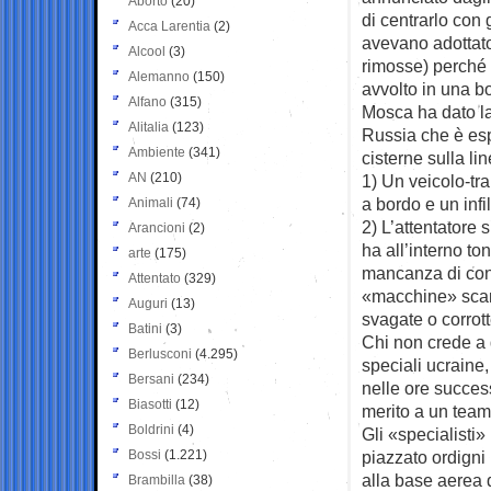
Aborto
(20)
di centrarlo con 
Acca Larentia
(2)
avevano adottato
Alcool
(3)
rimosse) perché 
Alemanno
(150)
avvolto in una bo
Alfano
(315)
Mosca ha dato la
Alitalia
(123)
Russia che è esp
Ambiente
(341)
cisterne sulla li
AN
(210)
1) Un veicolo-tr
a bordo e un infi
Animali
(74)
2) L’attentatore 
Arancioni
(2)
ha all’interno to
arte
(175)
mancanza di cont
Attentato
(329)
«macchine» scann
Auguri
(13)
svagate o corrott
Batini
(3)
Chi non crede a 
Berlusconi
(4.295)
speciali ucraine,
Bersani
(234)
nelle ore success
Biasotti
(12)
merito a un team
Boldrini
(4)
Gli «specialisti
Bossi
(1.221)
piazzato ordigni
alla base aerea 
Brambilla
(38)