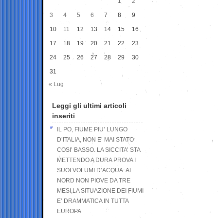
1
2
3
4
5
6
7
8
9
10
11
12
13
14
15
16
17
18
19
20
21
22
23
24
25
26
27
28
29
30
31
« Lug
Leggi gli ultimi articoli
inseriti
IL PO, FIUME PIU’ LUNGO
D’ITALIA, NON E’ MAI STATO
COSI’ BASSO. LA SICCITA’ STA
METTENDO A DURA PROVA I
SUOI VOLUMI D’ACQUA: AL
NORD NON PIOVE DA TRE
MESI,LA SITUAZIONE DEI FIUMI
E’ DRAMMATICA IN TUTTA
EUROPA