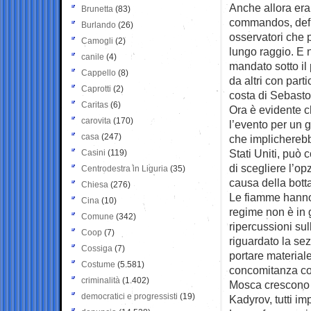
Anche allora erano
Brunetta
(83)
commandos, defla
Burlando
(26)
osservatori che 
Camogli
(2)
lungo raggio. E 
canile
(4)
mandato sotto il 
Cappello
(8)
da altri con parti
Caprotti
(2)
costa di Sebasto
Caritas
(6)
Ora è evidente c
carovita
(170)
l’evento per un 
casa
(247)
che implicherebb
Stati Uniti, può 
Casini
(119)
di scegliere l’o
Centrodestra in Liguria
(35)
causa della botta
Chiesa
(276)
Le fiamme hanno 
Cina
(10)
regime non è in gr
Comune
(342)
ripercussioni sul
Coop
(7)
riguardato la sez
Cossiga
(7)
portare material
Costume
(5.581)
concomitanza con
criminalità
(1.402)
Mosca crescono le
democratici e progressisti
(19)
Kadyrov, tutti im