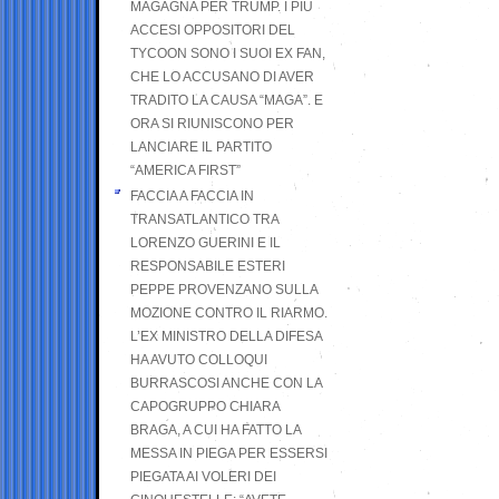
MAGAGNA PER TRUMP. I PIÙ
ACCESI OPPOSITORI DEL
TYCOON SONO I SUOI EX FAN,
CHE LO ACCUSANO DI AVER
TRADITO LA CAUSA “MAGA”. E
ORA SI RIUNISCONO PER
LANCIARE IL PARTITO
“AMERICA FIRST”
FACCIA A FACCIA IN
TRANSATLANTICO TRA
LORENZO GUERINI E IL
RESPONSABILE ESTERI
PEPPE PROVENZANO SULLA
MOZIONE CONTRO IL RIARMO.
L’EX MINISTRO DELLA DIFESA
HA AVUTO COLLOQUI
BURRASCOSI ANCHE CON LA
CAPOGRUPPO CHIARA
BRAGA, A CUI HA FATTO LA
MESSA IN PIEGA PER ESSERSI
PIEGATA AI VOLERI DEI