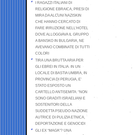
I RAGAZZI ITALIANI DI
RELIGIONE EBRAICA, PRESI DI
MIRA DA ALCUNI NAZISKIN
CHE HANNO CERCATO DI
FARE IRRUZIONE NELL’HOTEL
DOVE ALLOGGIAVA IL GRUPPO
A BANSKO IN BULGARIA, NE
AVEVANO COMBINATE DI TUTTI
COLORI
TIRA UNA BRUTTA ARIA PER
GLI EBREI IN ITALIA. IN UN
LOCALE DI BASTIA UMBRA, IN
PROVINCIA DI PERUGIA, E’
STATO ESPOSTO UN
CARTELLO ANTISEMITA: “NON
SONO GRADITI ISRAELIANI E
SOSTENITORI DELLA
SUDDETTA PSEUDO-NAZIONE
AUTRICE DI PULIZIA ETNICA,
DEPORTAZIONE E GENOCIDI
GLI EX “MAGA”? UNA