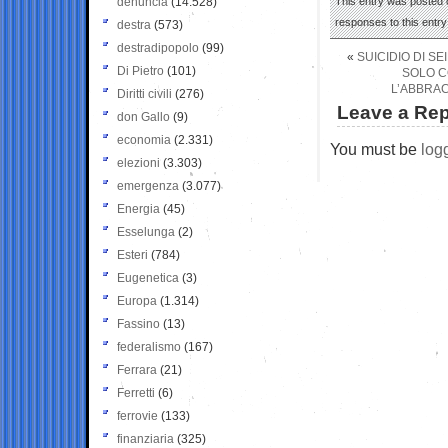
denuncia
(14.528)
This entry was posted o
responses to this entr
destra
(573)
destradipopolo
(99)
«
SUICIDIO DI SE
Di Pietro
(101)
SOLO C
L’ABBRAC
Diritti civili
(276)
Leave a Rep
don Gallo
(9)
economia
(2.331)
You must be
log
elezioni
(3.303)
emergenza
(3.077)
Energia
(45)
Esselunga
(2)
Esteri
(784)
Eugenetica
(3)
Europa
(1.314)
Fassino
(13)
federalismo
(167)
Ferrara
(21)
Ferretti
(6)
ferrovie
(133)
finanziaria
(325)