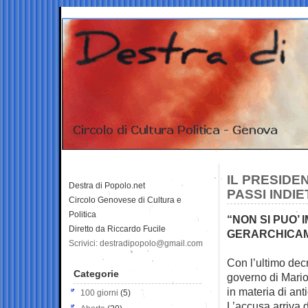
IL PRESIDE
Destra di Popolo.net
PASSI INDI
Circolo Genovese di Cultura e
Politica
“NON SI PUO’
Diretto da Riccardo Fucile
GERARCHICAM
Scrivici: destradipopolo@gmail.com
Con l’ultimo decr
Categorie
governo di Mario
in materia di ant
100 giorni
(5)
L’accusa arriva 