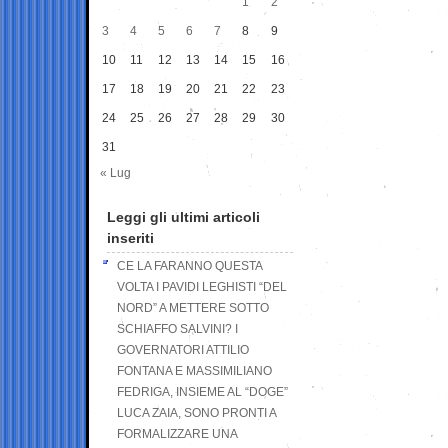
1
2
3
4
5
6
7
8
9
10
11
12
13
14
15
16
17
18
19
20
21
22
23
24
25
26
27
28
29
30
31
« Lug
Leggi gli ultimi articoli
inseriti
CE LA FARANNO QUESTA
VOLTA I PAVIDI LEGHISTI “DEL
NORD” A METTERE SOTTO
SCHIAFFO SALVINI? I
GOVERNATORI ATTILIO
FONTANA E MASSIMILIANO
FEDRIGA, INSIEME AL “DOGE”
LUCA ZAIA, SONO PRONTI A
FORMALIZZARE UNA