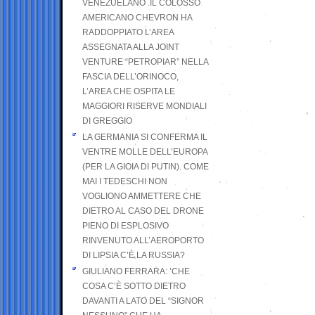
VENEZUELANO .IL COLOSSO
AMERICANO CHEVRON HA
RADDOPPIATO L’AREA
ASSEGNATA ALLA JOINT
VENTURE “PETROPIAR” NELLA
FASCIA DELL’ORINOCO,
L’AREA CHE OSPITA LE
MAGGIORI RISERVE MONDIALI
DI GREGGIO
LA GERMANIA SI CONFERMA IL
VENTRE MOLLE DELL’EUROPA
(PER LA GIOIA DI PUTIN). COME
MAI I TEDESCHI NON
VOGLIONO AMMETTERE CHE
DIETRO AL CASO DEL DRONE
PIENO DI ESPLOSIVO
RINVENUTO ALL’AEROPORTO
DI LIPSIA C’È LA RUSSIA?
GIULIANO FERRARA: ’CHE
COSA C’È SOTTO DIETRO
DAVANTI A LATO DEL “SIGNOR