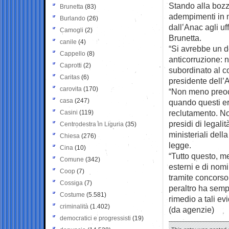
Stando alla bozza
Brunetta
(83)
adempimenti in m
Burlando
(26)
dall’Anac agli u
Camogli
(2)
Brunetta.
canile
(4)
“Si avrebbe un de
Cappello
(8)
anticorruzione: 
Caprotti
(2)
subordinato al co
Caritas
(6)
presidente dell’
carovita
(170)
“Non meno preoc
casa
(247)
quando questi er
reclutamento. Non
Casini
(119)
presidi di legalit
Centrodestra in Liguria
(35)
ministeriali dell
Chiesa
(276)
legge.
Cina
(10)
“Tutto questo, me
Comune
(342)
esterni e di nomi
Coop
(7)
tramite concorso
Cossiga
(7)
peraltro ha semp
Costume
(5.581)
rimedio a tali evi
criminalità
(1.402)
(da agenzie)
democratici e progressisti
(19)