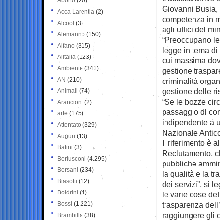
Aborto
(20)
Giovanni Busia, 
Acca Larentia
(2)
competenza in ma
Alcool
(3)
agli uffici del m
Alemanno
(150)
“Preoccupano le s
Alfano
(315)
legge in tema di
Alitalia
(123)
cui massima dovr
Ambiente
(341)
gestione trasparen
AN
(210)
criminalità organ
gestione delle r
Animali
(74)
“Se le bozze circ
Arancioni
(2)
passaggio di com
arte
(175)
indipendente a uf
Attentato
(329)
Nazionale Antico
Auguri
(13)
Il riferimento è 
Batini
(3)
Reclutamento, che
Berlusconi
(4.295)
pubbliche ammini
Bersani
(234)
la qualità e la t
Biasotti
(12)
dei servizi”, si l
Boldrini
(4)
le varie cose def
Bossi
(1.221)
trasparenza dell
raggiungere gli o
Brambilla
(38)