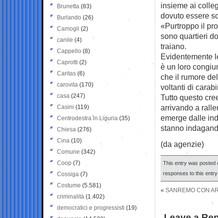
insieme ai colleg
Brunetta
(83)
dovuto essere sco
Burlando
(26)
«Purtroppo il pr
Camogli
(2)
sono quartieri do
canile
(4)
traiano.
Cappello
(8)
Evidentemente le
Caprotti
(2)
è un loro congiu
Caritas
(6)
che il rumore de
carovita
(170)
voltanti di carabi
casa
(247)
Tutto questo cre
arrivando a ralle
Casini
(119)
emerge dalle ind
Centrodestra in Liguria
(35)
stanno indagando
Chiesa
(276)
Cina
(10)
(da agenzie)
Comune
(342)
Coop
(7)
This entry was posted o
responses to this entr
Cossiga
(7)
Costume
(5.581)
«
SANREMO CON ARI
criminalità
(1.402)
democratici e progressisti
(19)
Leave a Rep