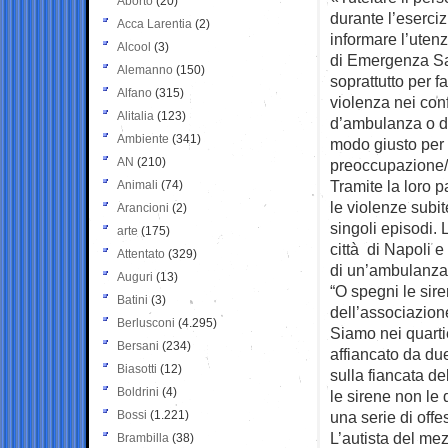
Aborto
(20)
durante l’eserciz
Acca Larentia
(2)
informare l’utenz
Alcool
(3)
di Emergenza San
Alemanno
(150)
soprattutto per f
Alfano
(315)
violenza nei con
Alitalia
(123)
d’ambulanza o di
Ambiente
(341)
modo giusto per 
AN
(210)
preoccupazione/
Tramite la loro
Animali
(74)
le violenze subit
Arancioni
(2)
singoli episodi. 
arte
(175)
città di Napoli e 
Attentato
(329)
di un’ambulanza s
Auguri
(13)
“O spegni le sire
Batini
(3)
dell’associazione
Berlusconi
(4.295)
Siamo nei quarti
Bersani
(234)
affiancato da d
Biasotti
(12)
sulla fiancata d
Boldrini
(4)
le sirene non le
Bossi
(1.221)
una serie di offe
L’autista del me
Brambilla
(38)