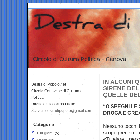
IN ALCUNI 
Destra di Popolo.net
SIRENE DEL
Circolo Genovese di Cultura e
QUELLE DEL
Politica
Diretto da Riccardo Fucile
“O SPEGNI LE
Scrivici: destradipopolo@gmail.com
DROGA E CREA
Categorie
Nessuno tocchi I
scopo preciso,
100 giorni
(5)
«Tutelare il pers