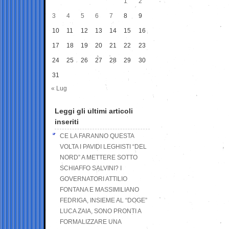
1
2
3
4
5
6
7
8
9
10
11
12
13
14
15
16
17
18
19
20
21
22
23
24
25
26
27
28
29
30
31
« Lug
Leggi gli ultimi articoli
inseriti
CE LA FARANNO QUESTA
VOLTA I PAVIDI LEGHISTI “DEL
NORD” A METTERE SOTTO
SCHIAFFO SALVINI? I
GOVERNATORI ATTILIO
FONTANA E MASSIMILIANO
FEDRIGA, INSIEME AL “DOGE”
LUCA ZAIA, SONO PRONTI A
FORMALIZZARE UNA