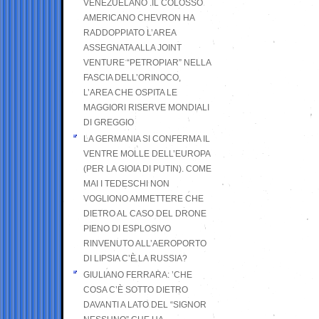
VENEZUELANO .IL COLOSSO
AMERICANO CHEVRON HA
RADDOPPIATO L’AREA
ASSEGNATA ALLA JOINT
VENTURE “PETROPIAR” NELLA
FASCIA DELL’ORINOCO,
L’AREA CHE OSPITA LE
MAGGIORI RISERVE MONDIALI
DI GREGGIO
LA GERMANIA SI CONFERMA IL
VENTRE MOLLE DELL’EUROPA
(PER LA GIOIA DI PUTIN). COME
MAI I TEDESCHI NON
VOGLIONO AMMETTERE CHE
DIETRO AL CASO DEL DRONE
PIENO DI ESPLOSIVO
RINVENUTO ALL’AEROPORTO
DI LIPSIA C’È LA RUSSIA?
GIULIANO FERRARA: ’CHE
COSA C’È SOTTO DIETRO
DAVANTI A LATO DEL “SIGNOR