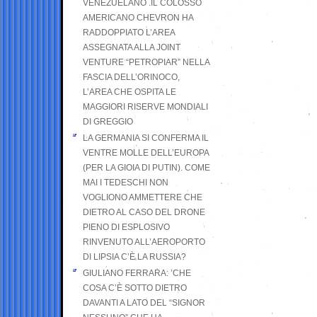
VENEZUELANO .IL COLOSSO
AMERICANO CHEVRON HA
RADDOPPIATO L’AREA
ASSEGNATA ALLA JOINT
VENTURE “PETROPIAR” NELLA
FASCIA DELL’ORINOCO,
L’AREA CHE OSPITA LE
MAGGIORI RISERVE MONDIALI
DI GREGGIO
LA GERMANIA SI CONFERMA IL
VENTRE MOLLE DELL’EUROPA
(PER LA GIOIA DI PUTIN). COME
MAI I TEDESCHI NON
VOGLIONO AMMETTERE CHE
DIETRO AL CASO DEL DRONE
PIENO DI ESPLOSIVO
RINVENUTO ALL’AEROPORTO
DI LIPSIA C’È LA RUSSIA?
GIULIANO FERRARA: ’CHE
COSA C’È SOTTO DIETRO
DAVANTI A LATO DEL “SIGNOR