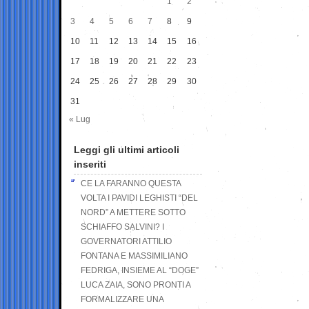
1
2
3
4
5
6
7
8
9
10
11
12
13
14
15
16
17
18
19
20
21
22
23
24
25
26
27
28
29
30
31
« Lug
Leggi gli ultimi articoli
inseriti
CE LA FARANNO QUESTA
VOLTA I PAVIDI LEGHISTI “DEL
NORD” A METTERE SOTTO
SCHIAFFO SALVINI? I
GOVERNATORI ATTILIO
FONTANA E MASSIMILIANO
FEDRIGA, INSIEME AL “DOGE”
LUCA ZAIA, SONO PRONTI A
FORMALIZZARE UNA