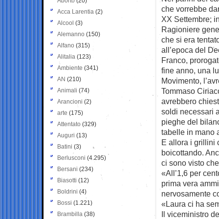
Aborto
(20)
che vorrebbe dare
Acca Larentia
(2)
XX Settembre; in 
Alcool
(3)
Ragioniere gener
Alemanno
(150)
che si era tentat
Alfano
(315)
all’epoca del Dec
Alitalia
(123)
Franco, prorogat
Ambiente
(341)
fine anno, una l
AN
(210)
Movimento, l’avr
Tommaso Ciriaco 
Animali
(74)
avrebbero chiesto
Arancioni
(2)
soldi necessari a
arte
(175)
pieghe del bilanc
Attentato
(329)
tabelle in mano a
Auguri
(13)
E allora i grilli
Batini
(3)
boicottando. Anch
Berlusconi
(4.295)
ci sono visto che
Bersani
(234)
«All’1,6 per cent
Biasotti
(12)
prima vera ammis
Boldrini
(4)
nervosamente conf
Bossi
(1.221)
«Laura ci ha sem
Il viceministro d
Brambilla
(38)