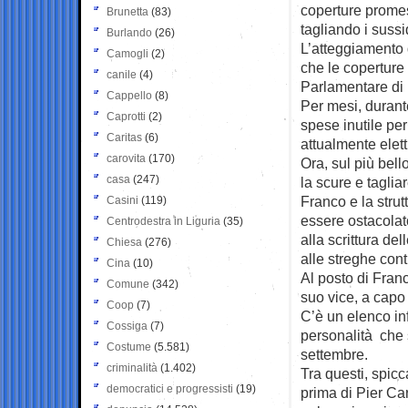
coperture promess
Brunetta
(83)
tagliando i suss
Burlando
(26)
L’atteggiamento d
Camogli
(2)
che le coperture p
canile
(4)
Parlamentare di 
Cappello
(8)
Per mesi, durant
Caprotti
(2)
spese inutile pe
Caritas
(6)
attualmente elett
carovita
(170)
Ora, sul più bell
casa
(247)
la scure e tagli
Franco e la strut
Casini
(119)
essere ostacolat
Centrodestra in Liguria
(35)
alla scrittura d
Chiesa
(276)
alle streghe cont
Cina
(10)
Al posto di Franc
Comune
(342)
suo vice, a capo
Coop
(7)
C’è un elenco inf
Cossiga
(7)
personalità che 
Costume
(5.581)
settembre.
criminalità
(1.402)
Tra questi, spicc
democratici e progressisti
(19)
prima di Pier Ca