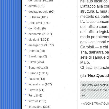
denuncia
(14.528)
nel suo incarico s
L’attacco alla c
destra
(573)
struttura. E mira
destradipopolo
(99)
metterlo da parte
Di Pietro
(101)
L’attacco conce
Diritti civili
(276)
dell’ufficio coo
don Gallo
(9)
dell’ufficio legi
economia
(2.331)
modo per ottenere
elezioni
(3.303)
gestisce i conti
emergenza
(3.077)
Garofoli — e chi
Energia
(45)
Tria, dall’altra 
Esselunga
(2)
sete di sangue de
Maio.
Esteri
(784)
Chissà se anche l
Eugenetica
(3)
Europa
(1.314)
(da “
NextQuotid
Fassino
(13)
federalismo
(167)
This entry was posted o
Ferrara
(21)
any responses to this 
site.
Ferretti
(6)
ferrovie
(133)
«
ANCHE TRAVAGLIO
finanziaria
(325)