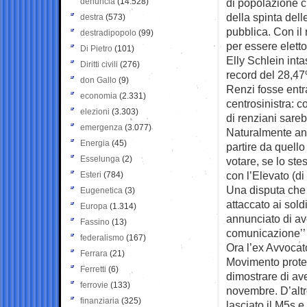
denuncia
(14.528)
di popolazione c
della spinta dell
destra
(573)
pubblica. Con il 
destradipopolo
(99)
per essere elett
Di Pietro
(101)
Elly Schlein intas
Diritti civili
(276)
record del 28,47
don Gallo
(9)
Renzi fosse entr
economia
(2.331)
centrosinistra: c
elezioni
(3.303)
di renziani sarebb
emergenza
(3.077)
Naturalmente anco
Energia
(45)
partire da quell
Esselunga
(2)
votare, se lo st
con l’Elevato (di
Esteri
(784)
Una disputa che
Eugenetica
(3)
attaccato ai so
Europa
(1.314)
annunciato di ave
Fassino
(13)
comunicazione’’ 
federalismo
(167)
Ora l’ex Avvocat
Ferrara
(21)
Movimento protest
Ferretti
(6)
dimostrare di ave
ferrovie
(133)
novembre. D’altro
finanziaria
(325)
lasciato il M5s e