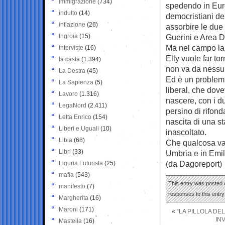
Immigrazione
(734)
spedendo in Euro
indulto
(14)
democristiani de
inflazione
(26)
assorbire le due 
Ingroia
(15)
Guerini e Area D
Ma nel campo lar
Interviste
(16)
Elly vuole far to
la casta
(1.394)
non va da nessu
La Destra
(45)
Ed è un problema
La Sapienza
(5)
liberal, che dov
Lavoro
(1.316)
nascere, con i d
LegaNord
(2.411)
persino di rifond
Letta Enrico
(154)
nascita di una s
Liberi e Uguali
(10)
inascoltato.
Libia
(68)
Che qualcosa vad
Libri
(33)
Umbria e in Emi
(da Dagoreport)
Liguria Futurista
(25)
mafia
(543)
This entry was posted o
manifesto
(7)
responses to this entr
Margherita
(16)
Maroni
(171)
«
“LA PILLOLA DE
INV
Mastella
(16)