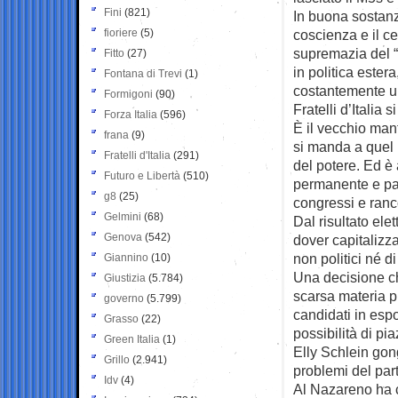
Fini
(821)
In buona sostanza
fioriere
(5)
coscienza e il ce
supremazia del “F
Fitto
(27)
in politica ester
Fontana di Trevi
(1)
costantemente un
Formigoni
(90)
Fratelli d’Italia 
Forza Italia
(596)
È il vecchio mantr
frana
(9)
si manda a quel 
Fratelli d'Italia
(291)
del potere. Ed è 
Futuro e Libertà
(510)
permanente e parc
g8
(25)
congressi e ranc
Gelmini
(68)
Dal risultato ele
Genova
(542)
dover capitalizza
non politici né d
Giannino
(10)
Una decisione ch
Giustizia
(5.784)
scarsa materia pr
governo
(5.799)
candidati in espo
Grasso
(22)
possibilità di pi
Green Italia
(1)
Elly Schlein gong
Grillo
(2.941)
problemi del par
Idv
(4)
Al Nazareno ha 