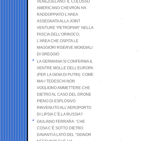
VENEZUELANO .IL COLOSSO
AMERICANO CHEVRON HA
RADDOPPIATO L’AREA
ASSEGNATA ALLA JOINT
VENTURE “PETROPIAR” NELLA
FASCIA DELL’ORINOCO,
L’AREA CHE OSPITA LE
MAGGIORI RISERVE MONDIALI
DI GREGGIO
LA GERMANIA SI CONFERMA IL
VENTRE MOLLE DELL’EUROPA
(PER LA GIOIA DI PUTIN). COME
MAI I TEDESCHI NON
VOGLIONO AMMETTERE CHE
DIETRO AL CASO DEL DRONE
PIENO DI ESPLOSIVO
RINVENUTO ALL’AEROPORTO
DI LIPSIA C’È LA RUSSIA?
GIULIANO FERRARA: ’CHE
COSA C’È SOTTO DIETRO
DAVANTI A LATO DEL “SIGNOR