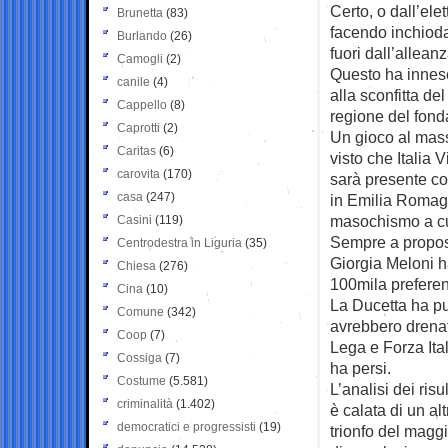
Certo, o dall’ele
Brunetta
(83)
facendo inchiodar
Burlando
(26)
fuori dall’allean
Camogli
(2)
Questo ha innesc
canile
(4)
alla sconfitta del
Cappello
(8)
regione del fonda
Caprotti
(2)
Un gioco al massa
Caritas
(6)
visto che Italia 
carovita
(170)
sarà presente co
casa
(247)
in Emilia Romagna
masochismo a cui 
Casini
(119)
Sempre a proposit
Centrodestra in Liguria
(35)
Giorgia Meloni ha 
Chiesa
(276)
100mila preferen
Cina
(10)
La Ducetta ha pun
Comune
(342)
avrebbero drenat
Coop
(7)
Lega e Forza Itali
Cossiga
(7)
ha persi.
Costume
(5.581)
L’analisi dei ris
criminalità
(1.402)
è calata di un al
democratici e progressisti
(19)
trionfo del maggio