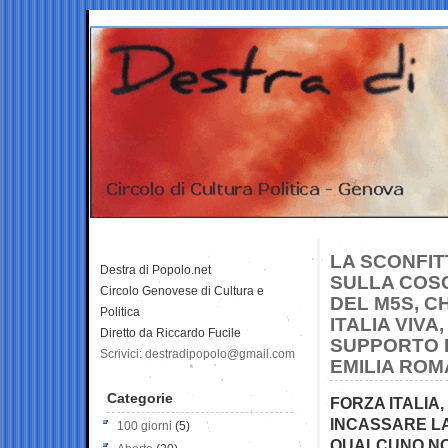
LA SCONFIT
Destra di Popolo.net
SULLA COSC
Circolo Genovese di Cultura e
DEL M5S, C
Politica
ITALIA VIVA
Diretto da Riccardo Fucile
SUPPORTO D
Scrivici: destradipopolo@gmail.com
EMILIA RO
Categorie
FORZA ITALIA,
INCASSARE L
100 giorni
(5)
QUALCUNO NON