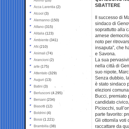
Aborto
(20)
SBATTERE
Acca Larentia
(2)
Alcool
(3)
Il successo di M
Alemanno
(150)
sindaco di Geno
Alfano
(315)
soprattutto alla
Alitalia
(123)
arnese democrist
Ambiente
(341)
noto per ritrovar
AN
(210)
insaputa”, che ha
e Savona.
Animali
(74)
La sua pervasivi
Arancioni
(2)
nella città di Ge
arte
(175)
suo nipote, Marco,
Attentato
(329)
Senza dubbio, la 
Auguri
(13)
è stato sindaco p
Batini
(3)
elezioni comunal
Berlusconi
(4.295)
Bucci, premiato 
Bersani
(234)
candidato civico
Biasotti
(12)
Piciocchi, sull’
Boldrini
(4)
parte favorito: p
Bossi
(1.221)
Gli ottomila vot
raccattare da qu
Brambilla
(38)