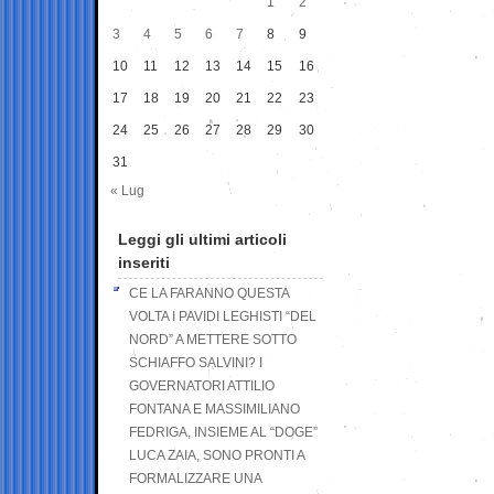
1
2
3
4
5
6
7
8
9
10
11
12
13
14
15
16
17
18
19
20
21
22
23
24
25
26
27
28
29
30
31
« Lug
Leggi gli ultimi articoli
inseriti
CE LA FARANNO QUESTA
VOLTA I PAVIDI LEGHISTI “DEL
NORD” A METTERE SOTTO
SCHIAFFO SALVINI? I
GOVERNATORI ATTILIO
FONTANA E MASSIMILIANO
FEDRIGA, INSIEME AL “DOGE”
LUCA ZAIA, SONO PRONTI A
FORMALIZZARE UNA