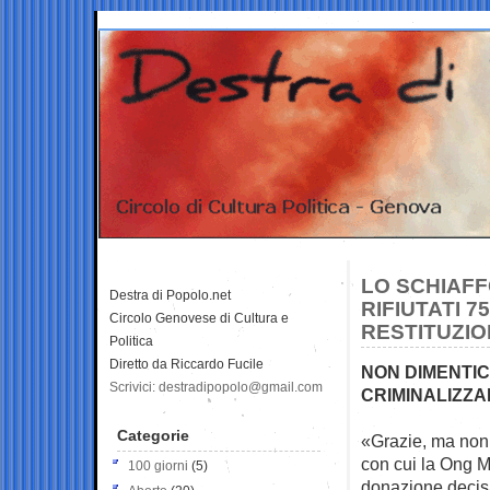
LO SCHIAFF
Destra di Popolo.net
RIFIUTATI 7
Circolo Genovese di Cultura e
RESTITUZIO
Politica
Diretto da Riccardo Fucile
NON DIMENTICA
Scrivici: destradipopolo@gmail.com
CRIMINALIZZA
Categorie
«Grazie, ma non 
con cui la
Ong Me
100 giorni
(5)
donazione decisa