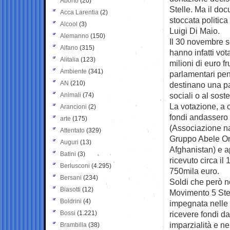
Aborto
(20)
Stelle. Ma il doc
Acca Larentia
(2)
stoccata politica
Alcool
(3)
Luigi Di Maio.
Alemanno
(150)
Il 30 novembre sc
Alfano
(315)
hanno infatti vot
Alitalia
(123)
milioni di euro fr
Ambiente
(341)
parlamentari pen
AN
(210)
destinano una pa
sociali o al soste
Animali
(74)
La votazione, a c
Arancioni
(2)
fondi andassero 
arte
(175)
(Associazione n
Attentato
(329)
Gruppo Abele On
Auguri
(13)
Afghanistan) e a
Batini
(3)
ricevuto circa il
Berlusconi
(4.295)
750mila euro.
Bersani
(234)
Soldi che però no
Biasotti
(12)
Movimento 5 Stel
Boldrini
(4)
impegnata nelle 
Bossi
(1.221)
ricevere fondi da
imparzialità e ne
Brambilla
(38)