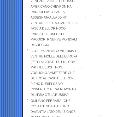
VENEZUELANO .IL COLOSSO
AMERICANO CHEVRON HA
RADDOPPIATO L’AREA
ASSEGNATA ALLA JOINT
VENTURE “PETROPIAR” NELLA
FASCIA DELL’ORINOCO,
L’AREA CHE OSPITA LE
MAGGIORI RISERVE MONDIALI
DI GREGGIO
LA GERMANIA SI CONFERMA IL
VENTRE MOLLE DELL’EUROPA
(PER LA GIOIA DI PUTIN). COME
MAI I TEDESCHI NON
VOGLIONO AMMETTERE CHE
DIETRO AL CASO DEL DRONE
PIENO DI ESPLOSIVO
RINVENUTO ALL’AEROPORTO
DI LIPSIA C’È LA RUSSIA?
GIULIANO FERRARA: ’CHE
COSA C’È SOTTO DIETRO
DAVANTI A LATO DEL “SIGNOR