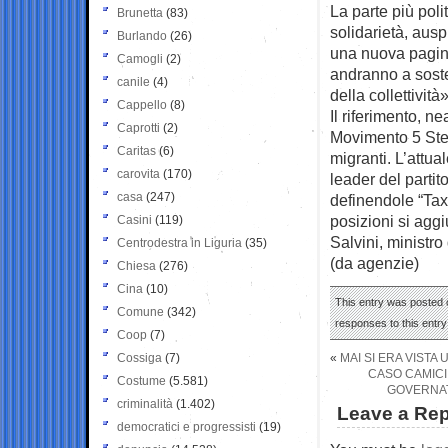
La parte più poli
Brunetta
(83)
solidarietà, aus
Burlando
(26)
una nuova pagina
Camogli
(2)
andranno a sosten
canile
(4)
della collettività»
Cappello
(8)
Il riferimento, n
Caprotti
(2)
Movimento 5 Stel
Caritas
(6)
migranti. L’attua
carovita
(170)
leader del partit
casa
(247)
definendole “Taxi
posizioni si aggi
Casini
(119)
Salvini, ministro
Centrodestra in Liguria
(35)
(da agenzie)
Chiesa
(276)
Cina
(10)
This entry was posted 
Comune
(342)
responses to this entr
Coop
(7)
Cossiga
(7)
«
MAI SI ERA VIST
CASO CAMICI
Costume
(5.581)
GOVERNAT
criminalità
(1.402)
Leave a Rep
democratici e progressisti
(19)