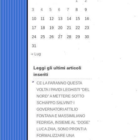
1
2
3
4
5
6
7
8
9
10
11
12
13
14
15
16
17
18
19
20
21
22
23
24
25
26
27
28
29
30
31
« Lug
Leggi gli ultimi articoli
inseriti
CE LA FARANNO QUESTA
VOLTA I PAVIDI LEGHISTI “DEL
NORD” A METTERE SOTTO
SCHIAFFO SALVINI? I
GOVERNATORI ATTILIO
FONTANA E MASSIMILIANO
FEDRIGA, INSIEME AL “DOGE”
LUCA ZAIA, SONO PRONTI A
FORMALIZZARE UNA