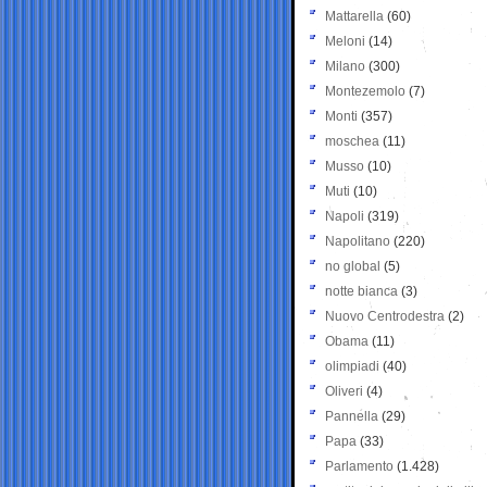
Mattarella
(60)
Meloni
(14)
Milano
(300)
Montezemolo
(7)
Monti
(357)
moschea
(11)
Musso
(10)
Muti
(10)
Napoli
(319)
Napolitano
(220)
no global
(5)
notte bianca
(3)
Nuovo Centrodestra
(2)
Obama
(11)
olimpiadi
(40)
Oliveri
(4)
Pannella
(29)
Papa
(33)
Parlamento
(1.428)