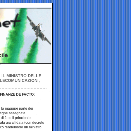
 IL MINISTRO DELLE
ELECOMUNICAZIONI,
 FINANZE DE FACTO:
 la maggior parte dei
eleghe assegnate.
i fatto il principale
ata già affidata (con decreto
sco rendendolo un ministro