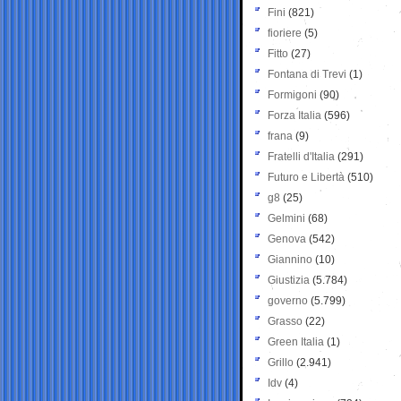
Fini
(821)
fioriere
(5)
Fitto
(27)
Fontana di Trevi
(1)
Formigoni
(90)
Forza Italia
(596)
frana
(9)
Fratelli d'Italia
(291)
Futuro e Libertà
(510)
g8
(25)
Gelmini
(68)
Genova
(542)
Giannino
(10)
Giustizia
(5.784)
governo
(5.799)
Grasso
(22)
Green Italia
(1)
Grillo
(2.941)
Idv
(4)