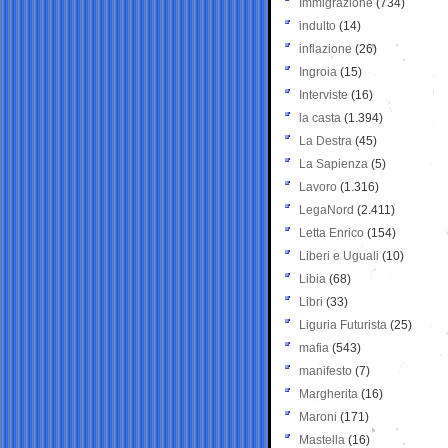
Immigrazione
(734)
indulto
(14)
inflazione
(26)
Ingroia
(15)
Interviste
(16)
la casta
(1.394)
La Destra
(45)
La Sapienza
(5)
Lavoro
(1.316)
LegaNord
(2.411)
Letta Enrico
(154)
Liberi e Uguali
(10)
Libia
(68)
Libri
(33)
Liguria Futurista
(25)
mafia
(543)
manifesto
(7)
Margherita
(16)
Maroni
(171)
Mastella
(16)