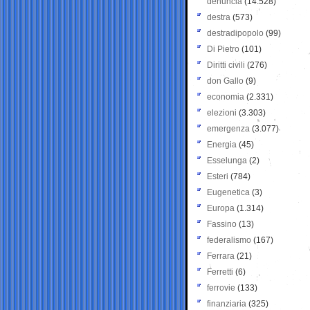
denuncia
(14.528)
destra
(573)
destradipopolo
(99)
Di Pietro
(101)
Diritti civili
(276)
don Gallo
(9)
economia
(2.331)
elezioni
(3.303)
emergenza
(3.077)
Energia
(45)
Esselunga
(2)
Esteri
(784)
Eugenetica
(3)
Europa
(1.314)
Fassino
(13)
federalismo
(167)
Ferrara
(21)
Ferretti
(6)
ferrovie
(133)
finanziaria
(325)