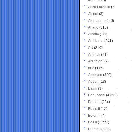
Aborto
(20)
Acca Larentia
(2)
Alcool
(3)
Alemanno
(150)
Alfano
(315)
Alitalia
(123)
Ambiente
(341)
AN
(210)
Animali
(74)
Arancioni
(2)
arte
(175)
Attentato
(329)
Auguri
(13)
Batini
(3)
Berlusconi
(4.295)
Bersani
(234)
Biasotti
(12)
Boldrini
(4)
Bossi
(1.221)
Brambilla
(38)