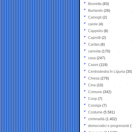
Brunetta
(83)
Burlando
(26)
Camogli
(2)
canile
(4)
Cappello
(8)
Caprotti
(2)
Caritas
(6)
carovita
(170)
casa
(247)
Casini
(119)
Centrodestra in Liguria
(35
Chiesa
(276)
Cina
(10)
Comune
(342)
Coop
(7)
Cossiga
(7)
Costume
(5.581)
criminalità
(1.402)
democratici e progressisti
(