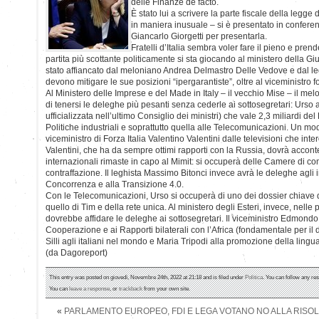
delle Finanze de facto.
È stato lui a scrivere la parte fiscale della legge 
in maniera inusuale – si è presentato in confer
Giancarlo Giorgetti per presentarla.
Fratelli d’Italia sembra voler fare il pieno e prend
partita più scottante politicamente si sta giocando al ministero della Gi
stato affiancato dal meloniano Andrea Delmastro Delle Vedove e dal le
devono mitigare le sue posizioni “ipergarantiste”, oltre al viceministro 
Al Ministero delle Imprese e del Made in Italy – il vecchio Mise – il me
di tenersi le deleghe più pesanti senza cederle ai sottosegretari: Urso 
ufficializzata nell’ultimo Consiglio dei ministri) che vale 2,3 miliardi de
Politiche industriali e soprattutto quella alle Telecomunicazioni. Un mo
viceministro di Forza Italia Valentino Valentini dalle televisioni che int
Valentini, che ha da sempre ottimi rapporti con la Russia, dovrà accont
internazionali rimaste in capo al Mimit: si occuperà delle Camere di com
contraffazione. Il leghista Massimo Bitonci invece avrà le deleghe agli inc
Concorrenza e alla Transizione 4.0.
Con le Telecomunicazioni, Urso si occuperà di uno dei dossier chiave 
quello di Tim e della rete unica. Al ministero degli Esteri, invece, nelle
dovrebbe affidare le deleghe ai sottosegretari. Il viceministro Edmondo C
Cooperazione e ai Rapporti bilaterali con l’Africa (fondamentale per il
Silli agli italiani nel mondo e Maria Tripodi alla promozione della lingua
(da Dagoreport)
This entry was posted on giovedì, Novembre 24th, 2022 at 21:18 and is filed under
Politica
. You can follow any re
You can
leave a response
, or
trackback
from your own site.
«
PARLAMENTO EUROPEO, FDI E LEGA VOTANO NO ALLA RISO