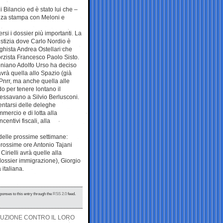
di Bilancio ed è stato lui che –
enza stampa con Meloni e
ersi i dossier più importanti. La
ustizia dove Carlo Nordio è
ghista Andrea Ostellari che
forzista Francesco Paolo Sisto.
loniano Adolfo Urso ha deciso
avrà quella allo Spazio (già
l Pnrr, ma anche quella alle
do per tenere lontano il
eressavano a Silvio Berlusconi.
entarsi delle deleghe
mercio e di lotta alla
entivi fiscali, alla
delle prossime settimane:
 prossime ore Antonio Tajani
irielli avrà quelle alla
 dossier immigrazione), Giorgio
 italiana.
sponses to this entry through the
RSS 2.0
feed.
LUZIONE CONTRO IL LORO