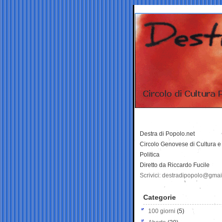
Destra di Popolo.net
Circolo Genovese di Cultura e
Politica
Diretto da Riccardo Fucile
Scrivici: destradipopolo@gma
Categorie
100 giorni
(5)