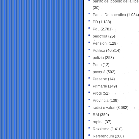
partito del popolo della libe
(30)
Partito Democratico
(1.034)
PD
(1.188)
PdL
(2.781)
pedofilia
(25)
Pensioni
(129)
Politica
(40.814)
polizia
(253)
Porto
(12)
povertà
(502)
Presepe
(14)
Primarie
(149)
Prodi
(52)
Provincia
(139)
radici e valori
(3.682)
RAI
(359)
rapine
(37)
Razzismo
(1.410)
Referendum
(200)