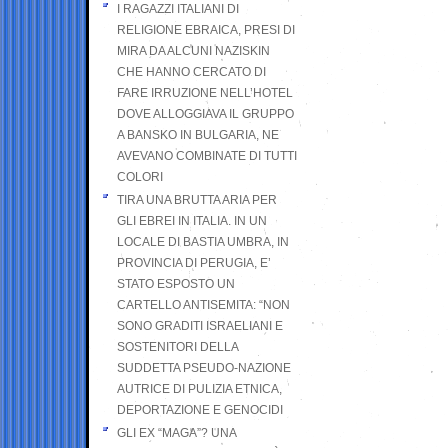
I RAGAZZI ITALIANI DI
RELIGIONE EBRAICA, PRESI DI
MIRA DA ALCUNI NAZISKIN
CHE HANNO CERCATO DI
FARE IRRUZIONE NELL’HOTEL
DOVE ALLOGGIAVA IL GRUPPO
A BANSKO IN BULGARIA, NE
AVEVANO COMBINATE DI TUTTI
COLORI
TIRA UNA BRUTTA ARIA PER
GLI EBREI IN ITALIA. IN UN
LOCALE DI BASTIA UMBRA, IN
PROVINCIA DI PERUGIA, E’
STATO ESPOSTO UN
CARTELLO ANTISEMITA: “NON
SONO GRADITI ISRAELIANI E
SOSTENITORI DELLA
SUDDETTA PSEUDO-NAZIONE
AUTRICE DI PULIZIA ETNICA,
DEPORTAZIONE E GENOCIDI
GLI EX “MAGA”? UNA