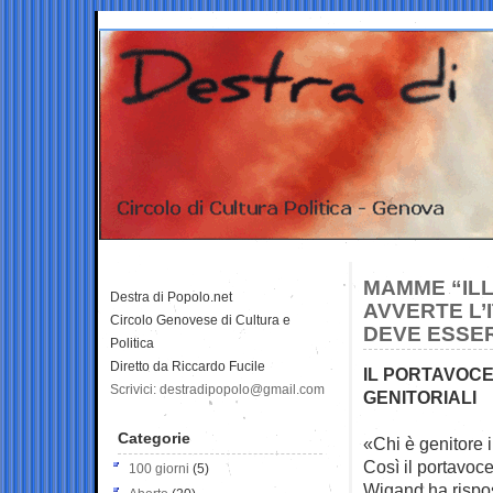
MAMME “ILL
Destra di Popolo.net
AVVERTE L’I
Circolo Genovese di Cultura e
DEVE ESSER
Politica
Diretto da Riccardo Fucile
IL PORTAVOCE
Scrivici: destradipopolo@gmail.com
GENITORIALI
Categorie
«Chi è genitore 
Così il portavo
100 giorni
(5)
Wigand ha rispo