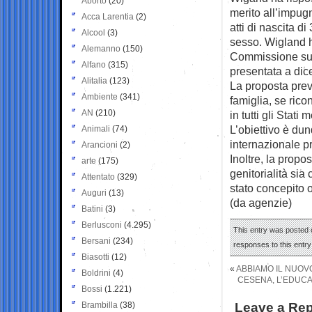
Aborto
(20)
merito all’impug
Acca Larentia
(2)
atti di nascita d
Alcool
(3)
sesso. Wigland h
Alemanno
(150)
Commissione sui di
Alfano
(315)
presentata a dic
Alitalia
(123)
La proposta prev
Ambiente
(341)
famiglia, se rico
AN
(210)
in tutti gli Stati
L’obiettivo è dun
Animali
(74)
internazionale pr
Arancioni
(2)
Inoltre, la prop
arte
(175)
genitorialità si
Attentato
(329)
stato concepito 
Auguri
(13)
(da agenzie)
Batini
(3)
Berlusconi
(4.295)
This entry was posted 
Bersani
(234)
responses to this entr
Biasotti
(12)
«
ABBIAMO IL NUOV
Boldrini
(4)
CESENA, L’EDUCA
Bossi
(1.221)
Brambilla
(38)
Leave a Rep