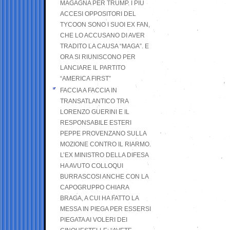
MAGAGNA PER TRUMP. I PIÙ
ACCESI OPPOSITORI DEL
TYCOON SONO I SUOI EX FAN,
CHE LO ACCUSANO DI AVER
TRADITO LA CAUSA “MAGA”. E
ORA SI RIUNISCONO PER
LANCIARE IL PARTITO
“AMERICA FIRST”
FACCIA A FACCIA IN
TRANSATLANTICO TRA
LORENZO GUERINI E IL
RESPONSABILE ESTERI
PEPPE PROVENZANO SULLA
MOZIONE CONTRO IL RIARMO.
L’EX MINISTRO DELLA DIFESA
HA AVUTO COLLOQUI
BURRASCOSI ANCHE CON LA
CAPOGRUPPO CHIARA
BRAGA, A CUI HA FATTO LA
MESSA IN PIEGA PER ESSERSI
PIEGATA AI VOLERI DEI