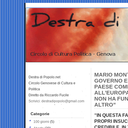
MARIO MONT
Destra di Popolo.net
GOVERNO E 
Circolo Genovese di Cultura e
PAESE COME
Politica
ALL’EUROPA
Diretto da Riccardo Fucile
NON HA FUN
Scrivici: destradipopolo@gmail.com
ALTRO”
Categorie
“IN QUESTA F
PROPRI INSUC
100 giorni
(5)
CREDIBILE. IN