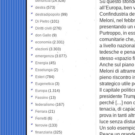
denuncia
(14.528)
Su questo sfondo
all’Europa, ben 
destra
(573)
Confindustria de
destradipopolo
(99)
Meloni, nel febb
Di Pietro
(101)
presentando un d
Diritti civili
(276)
Purtroppo, in es
don Gallo
(9)
comunitarie che, 
economia
(2.331)
a livello nazion
elezioni
(3.303)
tedesche e penali
emergenza
(3.077)
stesso «spazio f
Energia
(45)
Anche sul piano 
Esselunga
(2)
Meloni di attrarr
pieno riscontro 
Esteri
(784)
strategico utile 
Eugenetica
(3)
Il capitale politi
Europa
(1.314)
presidente Trump
Fassino
(13)
perché […] non d
federalismo
(167)
tenacia, di capa
Ferrara
(21)
prova in tanti alt
Ferretti
(6)
luce senza distu
ferrovie
(133)
Un solo esempio.
finanziaria
(325)
Peace un grande 