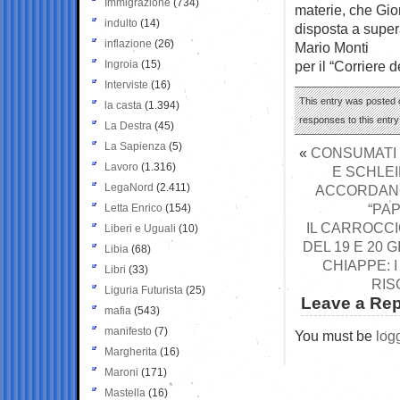
Immigrazione
(734)
materie, che Gio
indulto
(14)
disposta a super
inflazione
(26)
Mario Monti
Ingroia
(15)
per il “Corriere 
Interviste
(16)
This entry was posted 
la casta
(1.394)
responses to this entr
La Destra
(45)
La Sapienza
(5)
«
CONSUMATI 
Lavoro
(1.316)
E SCHLEI
LegaNord
(2.411)
ACCORDANO 
“PAP
Letta Enrico
(154)
IL CARROCCI
Liberi e Uguali
(10)
DEL 19 E 20 
Libia
(68)
CHIAPPE: I
Libri
(33)
RIS
Liguria Futurista
(25)
Leave a Rep
mafia
(543)
manifesto
(7)
You must be
log
Margherita
(16)
Maroni
(171)
Mastella
(16)