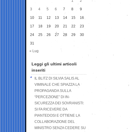
1
2
3
4
5
6
7
8
9
10
11
12
13
14
15
16
17
18
19
20
21
22
23
24
25
26
27
28
29
30
31
« Lug
Leggi gli ultimi articoli
inseriti
IL BLITZ DI SILVIA SALIS AL
VIMINALE CHE SPIAZZA LA
PROPAGANDA SULLA
“PERCEZIONE” DI IN-
SICUREZZA DEI SOVRANISTI:
SI FA RICEVERE DA
PIANTEDOSI E OTTIENE LA
COLLABORAZIONE DEL
MINISTRO SENZA CEDERE SU