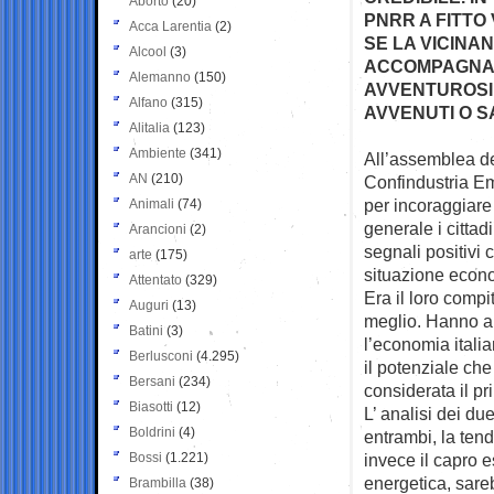
Aborto
(20)
PNRR A FITTO
Acca Larentia
(2)
SE LA VICINA
Alcool
(3)
ACCOMPAGNATA
Alemanno
(150)
AVVENTUROSI 
Alfano
(315)
AVVENUTI O S
Alitalia
(123)
Ambiente
(341)
All’assemblea deg
AN
(210)
Confindustria
Em
per incoraggiare g
Animali
(74)
generale i cittadi
Arancioni
(2)
segnali positivi 
arte
(175)
situazione econ
Attentato
(329)
Era il loro compi
Auguri
(13)
meglio. Hanno an
Batini
(3)
l’economia itali
Berlusconi
(4.295)
il potenziale che
Bersani
(234)
considerata il pr
Biasotti
(12)
L’ analisi dei d
Boldrini
(4)
entrambi, la ten
Bossi
(1.221)
invece il capro es
energetica, sareb
Brambilla
(38)