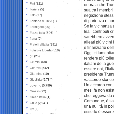
Fini
(821)
onorata che Trum
fioriere
(5)
sua tra i membri 
negazione stessa 
Fitto
(27)
di partenza e no
Fontana di Trevi
(1)
Se la vicinanza
Formigoni
(90)
leali contributi cr
Forza Italia
(596)
sarebbero avvenu
frana
(9)
alleati più vici
Fratelli d'Italia
(291)
e finanziarie del
Futuro e Libertà
(510)
Oggi ci lamentia
g8
(25)
rendere più tolle
Gelmini
(68)
italiani della gu
Genova
(542)
essere noi, l’Ital
presidente Trump
Giannino
(10)
«accordo storic
Giustizia
(5.784)
Un accordo con i
governo
(5.799)
mesi fa non esist
Grasso
(22)
che reggeva da ot
Green Italia
(1)
Comunque, è sacr
Grillo
(2.941)
una nullità in po
Idv
(4)
esserlo è essenzia