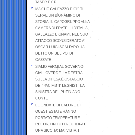
TASER E CP
MA CHE GALEAZZO DICI? TI
SERVE UN BIGNAMINO DI
STORIA. IL CAPOGRUPPO ALLA
CAMERA DI FRATELLI D’ITALIA,
GALEAZZO BIGNAMI, NEL SUO
ATTACCO SCONSIDERATO A
OSCAR LUIGI SCALFARO HA
DETTO UN BEL PO’ DI
CAZZATE
SIAMO FERMI AL GOVERNO
GIALLOVERDE: LA DESTRA
SULLA DIFESA È OSTAGGIO
DEI “PACIFISTI” LEGHISTI, LA
SINISTRA DEL PUTINIANO
CONTE
LE ONDATE DI CALORE DI
QUEST’ESTATE HANNO
PORTATO TEMPERATURE
RECORD IN TUTTA EUROPA E
UNA SICCITA’ MAI VISTA. I