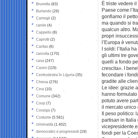
È triste vedere i
Brunetta
(83)
Paese come l’Ita
Burlando
(26)
gonfiamo il pett
Camogli
(2)
ma quando si tra
canile
(4)
qualcun altro. Ma
Cappello
(8)
propri insuccessi
Caprotti
(2)
l’Europa è venut
Caritas
(6)
I soldi: l’Italia h
carovita
(170)
gli ultimi tre gov
casa
(247)
quelli a fondo pe
crescita». I benef
Casini
(119)
fecondare i fondi
Centrodestra in Liguria
(35)
gradite alle clie
Chiesa
(276)
Le idee: grazie 
Cina
(10)
hanno formulato i
Comune
(342)
potuto avere par
Coop
(7)
il mercato unico 
Cossiga
(7)
Il peso politico
Costume
(5.581)
partisan in Itali
criminalità
(1.402)
vicepresidente e
democratici e progressisti
(19)
fondi per la Coe