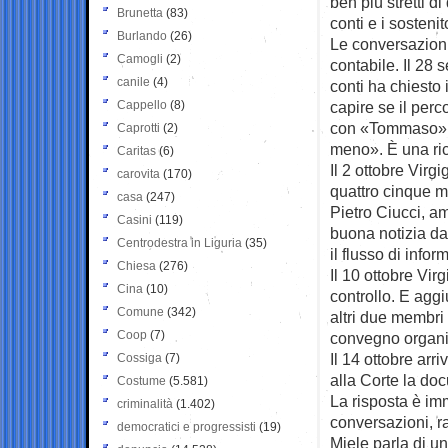
ben più stretti d
Brunetta
(83)
conti e i sosteni
Burlando
(26)
Le conversazioni
Camogli
(2)
contabile. Il 28
canile
(4)
conti ha chiesto 
Cappello
(8)
capire se il perc
con «Tommaso». 
Caprotti
(2)
meno». È una rich
Caritas
(6)
Il 2 ottobre Vir
carovita
(170)
quattro cinque m
casa
(247)
Pietro Ciucci, a
Casini
(119)
buona notizia da
Centrodestra in Liguria
(35)
il flusso di info
Chiesa
(276)
Il 10 ottobre Vi
Cina
(10)
controllo. E aggi
Comune
(342)
altri due membri c
Coop
(7)
convegno organi
Il 14 ottobre arr
Cossiga
(7)
alla Corte la do
Costume
(5.581)
La risposta è imm
criminalità
(1.402)
conversazioni, ra
democratici e progressisti
(19)
Miele parla di u