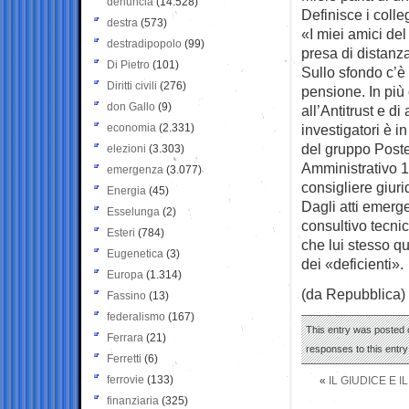
denuncia
(14.528)
Definisce i coll
destra
(573)
«I miei amici de
destradipopolo
(99)
presa di distanz
Di Pietro
(101)
Sullo sfondo c’è 
Diritti civili
(276)
pensione. In più 
don Gallo
(9)
all’Antitrust e d
economia
(2.331)
investigatori è i
del gruppo Poste 
elezioni
(3.303)
Amministrativo 1
emergenza
(3.077)
consigliere giur
Energia
(45)
Dagli atti emerg
Esselunga
(2)
consultivo tecnic
Esteri
(784)
che lui stesso qu
Eugenetica
(3)
dei «deficienti».
Europa
(1.314)
(da Repubblica)
Fassino
(13)
federalismo
(167)
This entry was posted 
Ferrara
(21)
responses to this entr
Ferretti
(6)
ferrovie
(133)
«
IL GIUDICE E 
finanziaria
(325)