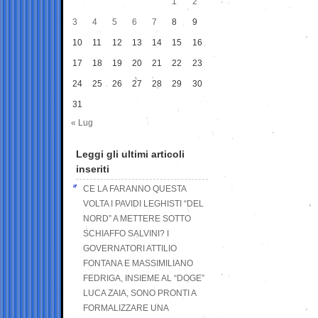
1
2
3
4
5
6
7
8
9
10
11
12
13
14
15
16
17
18
19
20
21
22
23
24
25
26
27
28
29
30
31
« Lug
Leggi gli ultimi articoli
inseriti
CE LA FARANNO QUESTA
VOLTA I PAVIDI LEGHISTI “DEL
NORD” A METTERE SOTTO
SCHIAFFO SALVINI? I
GOVERNATORI ATTILIO
FONTANA E MASSIMILIANO
FEDRIGA, INSIEME AL “DOGE”
LUCA ZAIA, SONO PRONTI A
FORMALIZZARE UNA