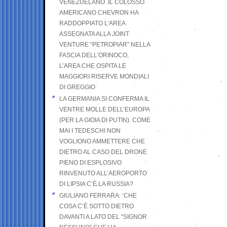
VENEZUELANO .IL COLOSSO
AMERICANO CHEVRON HA
RADDOPPIATO L’AREA
ASSEGNATA ALLA JOINT
VENTURE “PETROPIAR” NELLA
FASCIA DELL’ORINOCO,
L’AREA CHE OSPITA LE
MAGGIORI RISERVE MONDIALI
DI GREGGIO
LA GERMANIA SI CONFERMA IL
VENTRE MOLLE DELL’EUROPA
(PER LA GIOIA DI PUTIN). COME
MAI I TEDESCHI NON
VOGLIONO AMMETTERE CHE
DIETRO AL CASO DEL DRONE
PIENO DI ESPLOSIVO
RINVENUTO ALL’AEROPORTO
DI LIPSIA C’È LA RUSSIA?
GIULIANO FERRARA: ’CHE
COSA C’È SOTTO DIETRO
DAVANTI A LATO DEL “SIGNOR