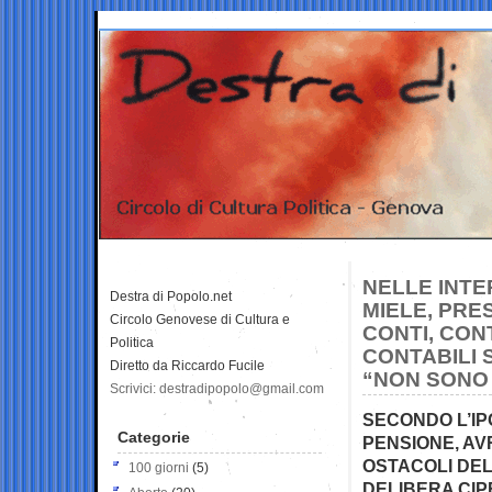
NELLE INTE
Destra di Popolo.net
MIELE, PRE
Circolo Genovese di Cultura e
CONTI, CON
Politica
CONTABILI 
Diretto da Riccardo Fucile
“NON SONO 
Scrivici: destradipopolo@gmail.com
SECONDO L’IP
Categorie
PENSIONE, A
OSTACOLI DEL
100 giorni
(5)
DELIBERA CIP