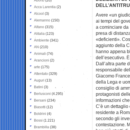
Aborto
(20)
DELL’ANTITRU
Acca Larentia
(2)
Alcool
(3)
Avere «un giudice
Alemanno
(150)
ai tempi del
gove
a cominciare da 
Alfano
(315)
presa di distanz
Alitalia
(123)
«deficienti». Co
Ambiente
(341)
aggiunto della Co
AN
(210)
hanno appena blo
Animali
(74)
dell’esecutivo. È
Arancioni
(2)
Dall’altra parte 
arte
(175)
responsabile del
Attentato
(329)
Giacomo Frances
Auguri
(13)
della Lega e uom
Batini
(3)
consiglio di ammi
protagonisti dell
Berlusconi
(4.295)
informazioni che 
Bersani
(234)
C’è un dettaglio 
Biasotti
(12)
residente a Roma,
Boldrini
(4)
secondo gli inve
Bossi
(1.221)
contestazione. M
Brambilla
(38)