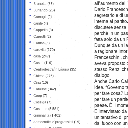
all’aumento dell’
Brunetta
(83)
Dario Franceschin
Burlando
(26)
segretario e di u
Camogli
(2)
interna al partito
canile
(4)
discutere senza r
Cappello
(8)
perchè in un pass
Caprotti
(2)
fatta solo da un 
Caritas
(6)
Dunque da un lato
carovita
(170)
a ragionare into
casa
(247)
Franceschini, che
aveva proposto di
Casini
(119)
stesso Renzi che
Centrodestra in Liguria
(35)
dialogo.
Chiesa
(276)
Anche Carlo Cal
Cina
(10)
idea. “Governo t
Comune
(342)
per fare cosa? L
Coop
(7)
per fare un parti
Cossiga
(7)
paese. È il momen
Costume
(5.581)
E intervistato da
criminalità
(1.402)
un tentativo di 
democratici e progressisti
(19)
dal fuoco con u