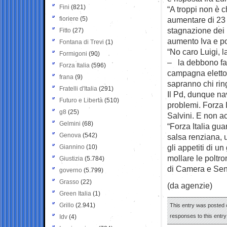
Fini
(821)
“A troppi non è c
fioriere
(5)
aumentare di 23 
stagnazione dei r
Fitto
(27)
aumento Iva e poi
Fontana di Trevi
(1)
“No caro Luigi, 
Formigoni
(90)
– la debbono far
Forza Italia
(596)
campagna elettora
frana
(9)
sapranno chi rin
Fratelli d'Italia
(291)
Il Pd, dunque na
Futuro e Libertà
(510)
problemi. Forza I
g8
(25)
Salvini. E non a
Gelmini
(68)
“Forza Italia gua
Genova
(542)
salsa renziana, u
gli appetiti di un
Giannino
(10)
mollare le poltro
Giustizia
(5.784)
di Camera e Sena
governo
(5.799)
Grasso
(22)
(da agenzie)
Green Italia
(1)
Grillo
(2.941)
This entry was posted 
responses to this entr
Idv
(4)