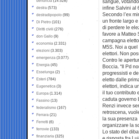
denuncia
(14.528)
sangue, votandol
infine Salvini al
destra
(573)
Secondo l’ex min
destradipopolo
(99)
un fronte largo e
Di Pietro
(101)
di perdere le ele
Diritti civili
(276)
favore a Matteo S
don Gallo
(9)
campagna eletto
economia
(2.331)
M5S. Noi a quel 
elezioni
(3.303)
elettori. Non pos
emergenza
(3.077)
Contro le apertu
Energia
(45)
Boccia. “Il Pd no
Esselunga
(2)
progressisti e dei
eletto dalle prim
Esteri
(784)
elettori, indica 
Eugenetica
(3)
il tuo contributo
Europa
(1.314)
caduta governo 
Fassino
(13)
Renzi invece sem
federalismo
(167)
retroscena, vuole
Ferrara
(21)
la sua presenza 
Ferretti
(6)
organizzare la sc
ferrovie
(133)
Lo stato del diba
finanziaria
(325)
e risposta fra Lu