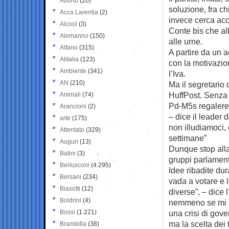
Aborto
(20)
soluzione, fra ch
Acca Larentia
(2)
invece cerca acco
Alcool
(3)
Conte bis che allu
Alemanno
(150)
alle urne.
Alfano
(315)
A partire da un a
Alitalia
(123)
con la motivazio
Ambiente
(341)
l’Iva.
AN
(210)
Ma il segretario 
HuffPost. Senza
Animali
(74)
Pd-M5s regalere
Arancioni
(2)
– dice il leader 
arte
(175)
non illudiamoci,
Attentato
(329)
settimane”
Auguri
(13)
Dunque stop alla
Batini
(3)
gruppi parlamenta
Berlusconi
(4.295)
Idee ribadite dur
Bersani
(234)
vada a votare e 
Biasotti
(12)
diverse”, – dice 
Boldrini
(4)
nemmeno se mi pa
Bossi
(1.221)
una crisi di gove
ma la scelta dei 
Brambilla
(38)