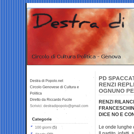
PD SPACCAT
Destra di Popolo.net
RENZI REPLI
Circolo Genovese di Cultura e
OGNUNO PE
Politica
Diretto da Riccardo Fucile
RENZI RILANCI
Scrivici: destradipopolo@gmail.com
FRANCESCHINI
DICE NO E CO
Categorie
Le onde lunghe d
100 giorni
(5)
Il partito, infatt