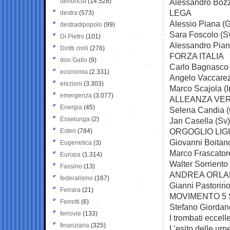
denuncia
(14.528)
Alessandro Boz
LEGA
destra
(573)
Alessio Piana (
destradipopolo
(99)
Sara Foscolo (S
Di Pietro
(101)
Alessandro Pian
Diritti civili
(276)
FORZA ITALIA
don Gallo
(9)
Carlo Bagnasco
economia
(2.331)
Angelo Vaccarez
elezioni
(3.303)
Marco Scajola (
emergenza
(3.077)
ALLEANZA VER
Energia
(45)
Selena Candia 
Esselunga
(2)
Jan Casella (Sv)
ORGOGLIO LIG
Esteri
(784)
Giovanni Boitan
Eugenetica
(3)
Marco Frascator
Europa
(1.314)
Walter Sorriento 
Fassino
(13)
ANDREA ORLA
federalismo
(167)
Gianni Pastorino
Ferrara
(21)
MOVIMENTO 5 
Ferretti
(6)
Stefano Giordan
ferrovie
(133)
I trombati eccell
finanziaria
(325)
L’esito delle urn