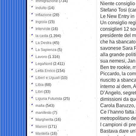
Immigrazione
(734)
Niente consiglio 
indulto
(14)
Stefano Tosi (can
inflazione
(26)
Le New Entry in 
Ingroia
(15)
Un consiglio reg
consiglieri 12 s
Interviste
(16)
presidente del 
la casta
(1.394)
che ha sbancato 
La Destra
(45)
savonese Sara F
La Sapienza
(5)
alla grande polit
Lavoro
(1.316)
sua nemesi, Jan 
LegaNord
(2.411)
Ben tre rookie, 
Letta Enrico
(154)
Piccardo, la com
Liberi e Uguali
(10)
riuscito a sbanc
Libia
(68)
interno ai dem, 
Libri
(33)
D’Angelo, segret
dimissioni da qu
Liguria Futurista
(25)
Carola Baruzzo, 
mafia
(543)
Ce l’hanno fatta
manifesto
(7)
metropolitano del
Margherita
(16)
I campioni di pre
Maroni
(171)
Bastava dare un’o
Mastella
(16)