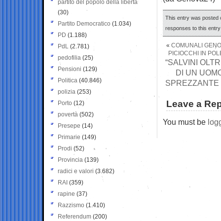
partito del popolo della libertà
(30)
This entry was posted o
Partito Democratico
(1.034)
responses to this entr
PD
(1.188)
«
COMUNALI GENOV
PdL
(2.781)
PICIOCCHI IN POL
pedofilia
(25)
“SALVINI OLT
Pensioni
(129)
DI UN UOMO
Politica
(40.846)
SPREZZANTE “
polizia
(253)
Leave a Rep
Porto
(12)
povertà
(502)
You must be
log
Presepe
(14)
Primarie
(149)
Prodi
(52)
Provincia
(139)
radici e valori
(3.682)
RAI
(359)
rapine
(37)
Razzismo
(1.410)
Referendum
(200)