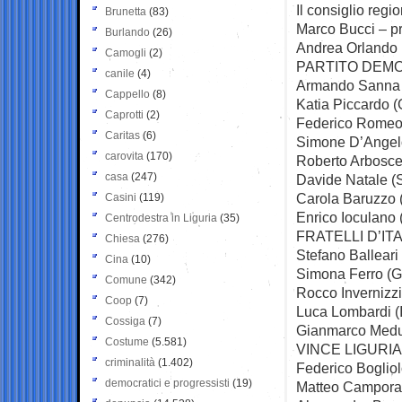
Il consiglio reg
Brunetta
(83)
Marco Bucci – p
Burlando
(26)
Andrea Orlando
Camogli
(2)
PARTITO DEM
canile
(4)
Armando Sanna 
Cappello
(8)
Katia Piccardo (
Caprotti
(2)
Federico Romeo
Caritas
(6)
Simone D’Angel
carovita
(170)
Roberto Arboscel
casa
(247)
Davide Natale (
Carola Baruzzo 
Casini
(119)
Enrico Ioculano 
Centrodestra in Liguria
(35)
FRATELLI D’ITA
Chiesa
(276)
Stefano Balleari
Cina
(10)
Simona Ferro (G
Comune
(342)
Rocco Invernizzi
Coop
(7)
Luca Lombardi (
Cossiga
(7)
Gianmarco Medu
Costume
(5.581)
VINCE LIGURI
criminalità
(1.402)
Federico Bogliol
democratici e progressisti
(19)
Matteo Campora