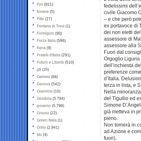
Fini
(821)
fedelissimi dell’
fioriere
(5)
civile Giacomo G
– e che però pot
Fitto
(27)
ex portavoce di T
Fontana di Trevi
(1)
dei non eletti de
Formigoni
(90)
assessore di Mat
Forza Italia
(596)
assessore alla S
frana
(9)
Fuori dal consig
Fratelli d'Italia
(291)
Orgoglio Liguria
Futuro e Libertà
(510)
dell’inchiesta d
g8
(25)
preferenze come L
Gelmini
(68)
d’Italia. Delusio
Genova
(542)
terza in lista, e
Nella minoranza,
Giannino
(10)
del Tigullio ed e
Giustizia
(5.784)
Simone D’Angelo.
governo
(5.799)
già metteva in pr
Grasso
(22)
pieno.
Green Italia
(1)
Non tornerà in c
Grillo
(2.941)
ad Azione e comu
Idv
(4)
fuori).