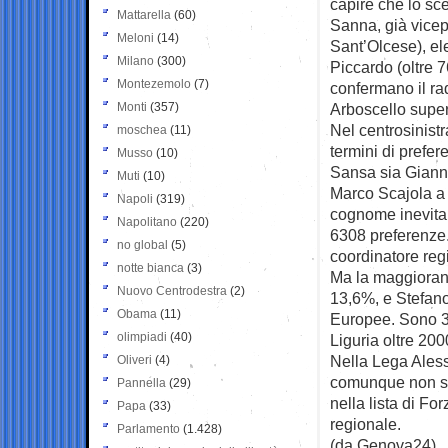
capire che lo sc
Mattarella
(60)
Sanna, già vicep
Meloni
(14)
Sant’Olcese), ele
Milano
(300)
Piccardo (oltre 
Montezemolo
(7)
confermano il ra
Monti
(357)
Arboscello super
Nel centrosinist
moschea
(11)
termini di prefer
Musso
(10)
Sansa sia Gianni 
Muti
(10)
Marco Scajola a I
Napoli
(319)
cognome inevitab
Napolitano
(220)
6308 preferenze.
no global
(5)
coordinatore regi
notte bianca
(3)
Ma la maggioranz
Nuovo Centrodestra
(2)
13,6%, e Stefano 
Obama
(11)
Europee. Sono 31
olimpiadi
(40)
Liguria oltre 20
Nella Lega Aless
Oliveri
(4)
comunque non sa
Pannella
(29)
nella lista di For
Papa
(33)
regionale.
Parlamento
(1.428)
(da Genova24)