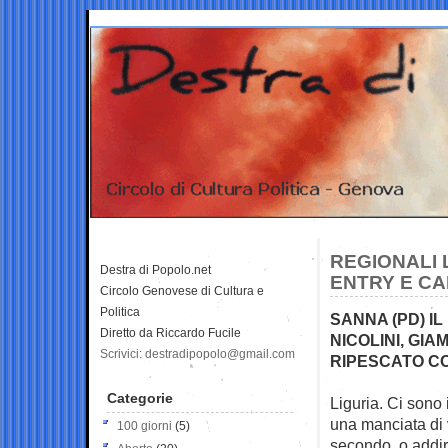
REGIONALI 
Destra di Popolo.net
ENTRY E CA
Circolo Genovese di Cultura e
Politica
SANNA (PD) IL
Diretto da Riccardo Fucile
NICOLINI, GI
Scrivici: destradipopolo@gmail.com
RIPESCATO C
Categorie
Liguria. Ci sono 
una manciata di
100 giorni
(5)
secondo, o addiri