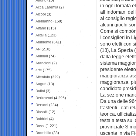
Aborto
(20)
in ogni tornata el
Acca Larentia
(2)
all’indomani dell
Alcool
(3)
al consiglio reg
Alemanno
(150)
alcuni giochi son
Alfano
(315)
Come si compone 
Alitalia
(123)
I consiglieri in L
Ambiente
(341)
sono eletti con s
AN
(210)
(13), La Spezia (
dalla legge elet
Animali
(74)
sistema maggiorit
Arancioni
(2)
presidente eletto
arte
(175)
maggioranza assol
Attentato
(329)
maggioranza, più 
Auguri
(13)
candidato presid
Batini
(3)
La sezione manca
Berlusconi
(4.295)
Da una delle 964
Bersani
(234)
trasferiti i dati 
Biasotti
(12)
teorica, ufficial
Boldrini
(4)
testa a testa sul
Bossi
(1.221)
provinciale Simo
uscente in via F
Brambilla
(38)