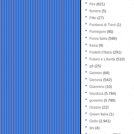
Fini
(821)
fioriere
(5)
Fitto
(27)
Fontana di Trevi
(1)
Formigoni
(90)
Forza Italia
(596)
frana
(9)
Fratelli d'Italia
(291)
Futuro e Libertà
(510)
g8
(25)
Gelmini
(68)
Genova
(542)
Giannino
(10)
Giustizia
(5.784)
governo
(5.799)
Grasso
(22)
Green Italia
(1)
Grillo
(2.941)
Idv
(4)