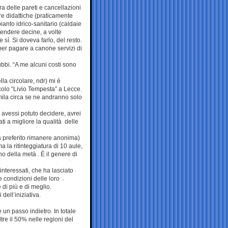
ura delle pareti e cancellazioni
ture didattiche (praticamente
ianto idrico-sanitario (caldaie
pendere decine, a volte
 sì. Si doveva farlo, del resto.
per pagare a canone servizi di
ubbi. “A me alcuni costi sono
la circolare, ndr) mi è
colo “Livio Tempesta” a Lecce.
mila circa se ne andranno solo
e avessi potuto decidere, avrei
ti a migliore la qualità delle
ha preferito rimanere anonima)
 la ritinteggiatura di 10 aule,
 della metà . È il genere di
 interessati, che ha lasciato
le condizioni delle loro
e di più e di meglio.
 dell’iniziativa.
 un passo indietro. In totale
ltre il 50% nelle regioni del