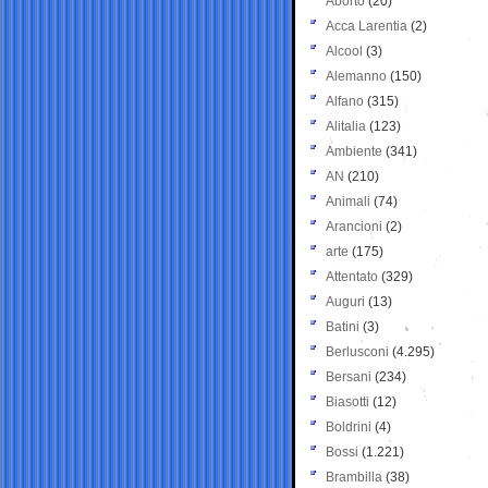
Aborto
(20)
Acca Larentia
(2)
Alcool
(3)
Alemanno
(150)
Alfano
(315)
Alitalia
(123)
Ambiente
(341)
AN
(210)
Animali
(74)
Arancioni
(2)
arte
(175)
Attentato
(329)
Auguri
(13)
Batini
(3)
Berlusconi
(4.295)
Bersani
(234)
Biasotti
(12)
Boldrini
(4)
Bossi
(1.221)
Brambilla
(38)