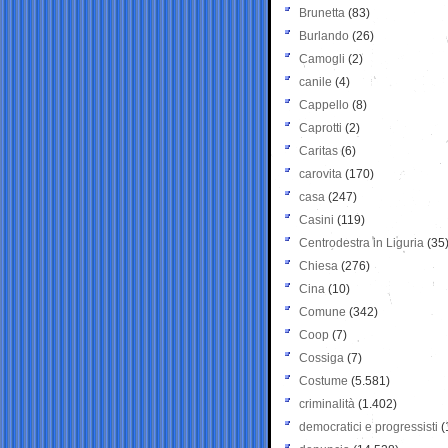
Brunetta
(83)
Burlando
(26)
Camogli
(2)
canile
(4)
Cappello
(8)
Caprotti
(2)
Caritas
(6)
carovita
(170)
casa
(247)
Casini
(119)
Centrodestra in Liguria
(35
Chiesa
(276)
Cina
(10)
Comune
(342)
Coop
(7)
Cossiga
(7)
Costume
(5.581)
criminalità
(1.402)
democratici e progressisti
(