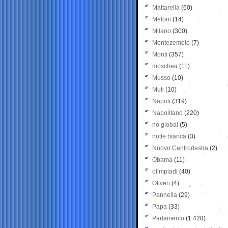
Mattarella
(60)
Meloni
(14)
Milano
(300)
Montezemolo
(7)
Monti
(357)
moschea
(11)
Musso
(10)
Muti
(10)
Napoli
(319)
Napolitano
(220)
no global
(5)
notte bianca
(3)
Nuovo Centrodestra
(2)
Obama
(11)
olimpiadi
(40)
Oliveri
(4)
Pannella
(29)
Papa
(33)
Parlamento
(1.428)