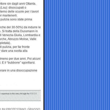
ttore sin dagli anni Ottanta.
 (Lsu): disoccupati o
terno delle scuole per i lavori
er mantenerli.
 pulizia sono state prima
 anche del 30-50%) da indurre le
o. Si tratta della Dussmann in
li Venezia-Giulia, Lombardia e
arche, Abruzzo Molise, Valle
pletata).
 pulizia, per far fronte
r dare una svolta alla
 almeno per due anni. Poi alcuni
 E il “bubbone” sgonfiarsi.
erare in una disoccupazione
y responses to this entry through the
RSS 2.0
ILLINI PROTESTANO, GRASSO