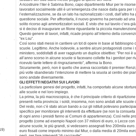
A ricostruire l’iter è Sabrina Bono, capo dipartimento Miur per le risorse
lavoratori socialmente utili è un’emergenza che nasce dalla gara per i se
l’esternalizzazione, se da un lato ha razionalizzato i costi, dall’altro 
questione sociale. Per affrontarla, il nuovo governo ha pensato ad una
solito ricorso agli ammortizzatori sociali. E visto che sul tavolo c’era già
si è deciso di inaugurare un filone riguardante la piccola manutenzione
Questo genere di lavori, infatti, ricade proprio all’interno della conven
“ex Lsu”.
Così sono stati messi in cantiere un tot di opere in base al fabbisogno d
scuole. Legittimo. Anche lodevole, a sentire alcuni protagonisti come i si
ministero, soddisfatti di aver raggiunto un duplice obiettivo: “Per noi è un
all’anno scorso in alcune scuole si facevano collette fra i genitori per r
ricevuto tante lettere di ringraziamento”, afferma la Bono.
Sicuramente, però, non è quello che aveva raccontato il premier Renzi,
più volte sbandierato l’intenzione di mettere la scuola al centro dei pi
)
sono andate diversamente.
GLI EFFETTI NEGATIVI SUI LAVORI
La particolare genesi del progetto, infatti, ha comportato alcune stortur
alle scuole e nel loro impiego.
La prima, la più macroscopica, è che il principale criterio di ripartizione
presenti nella provincia: i soldi, insomma, non sono andati alle scuol
Del resto, non c’è stato alcun bando a cui gli istituti potevano parteci
specifico per monitorare gli interventi da effettuare (se non la consuet
di ogni anno i presidi fanno ai Comuni di appartenenza). Così nelle pro
progetto (come ad esempio Napoli con 37 milioni di euro, o Lecce con 1
alcune scuole, le più grandi, si vedessero assegnati fino 200mila euro.
19)
euro fissati come importo minimo dal Miur, o dalla media di 20mila eur
però, per fare interventi “di cacciavite”.