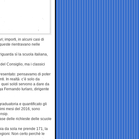
; importi, in alcuni casi di
 queste rientravano nelle
iguarda sì la scuola italiana,
el Consiglio, ma i classici
presentato: pensavamo di poter
ti. In realtà c’è solo da
hè quei soldi servono a dare da
ga Fernando Iurlaro, dirigente
raduatoria e quantificato gli
primi mesi del 2016, sono
nsip.
base delle richieste delle scuole
nia da sola ne prende 171, la
egioni. Non certo perchè le