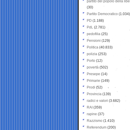
partito del popolo della libe
(30)
Partito Democratico
(1.034)
PD
(1.188)
PdL
(2.781)
pedofilia
(25)
Pensioni
(129)
Politica
(40.833)
polizia
(253)
Porto
(12)
povertà
(502)
Presepe
(14)
Primarie
(149)
Prodi
(52)
Provincia
(139)
radici e valori
(3.682)
RAI
(359)
rapine
(37)
Razzismo
(1.410)
Referendum
(200)