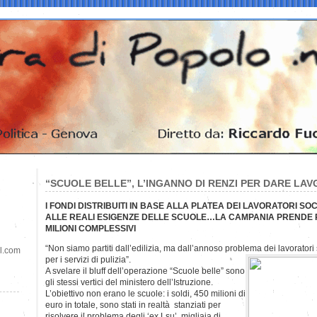
“SCUOLE BELLE”, L’INGANNO DI RENZI PER DARE LAV
I FONDI DISTRIBUITI IN BASE ALLA PLATEA DEI LAVORATORI SO
ALLE REALI ESIGENZE DELLE SCUOLE…LA CAMPANIA PRENDE PIU
MILIONI COMPLESSIVI
“Non siamo partiti dall’edilizia, ma dall’annoso problema dei lavoratori 
il.com
per i
servizi di pulizia”.
A svelare il bluff dell’operazione “Scuole belle” sono
gli stessi vertici del ministero dell’Istruzione.
L’obiettivo non erano le scuole: i soldi, 450 milioni di
euro in totale, sono stati in realtà stanziati per
risolvere il problema degli ‘ex Lsu’, migliaia di