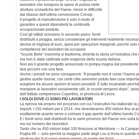
lavoratori che svolgono le opere di pulizia nelle
strutture scolastiche del Paese, messi in difficoltà
dal ribasso dell’ultima convenzione Consip.
Il progetto di manutenzione è solo il modo di
garantire a questi dipendenti la continuità
occupazionale perduta.
Così gli istituti scivolano in secondo piano: fondi
distribuiti a pioggia, senza considerare gli interventi realmente necessari
decine di migliaia di euro, spesi per operazioni marginali, perchè solo
competenze dei lavoratori da occupare.
“Scuole Belle” insomma si trasforma, diventa la storia un’iniziativa che r
ma non è stata calibrata sulle esigenze della scuola italiana.
Non più il grande progetto annunciato in pompa magna dal presidente d
due piccioni con una fava.
Anche i presidi ne sono consapevoli. “Il progetto non è come l’hanno 
gestire quelle risorse, con certe cifre avremmo potuto fare cose importan
scegliere tra alcune opzioni di lavori possibili. È tutto incanalato perc
mangiare ai lavoratori socialmente utili, le scuole vengono dopo”, spie
dell’Istituto comprensivo Copertino, in provincia di Lecce.
I SOLDI DOVE CI SONO PIÙ LAVORATORI
La riprova sta proprio nel processo con cui l’esecutivo ha elaborato la g
importi. I 150 milioni per il 2014, che diventeranno 450 milioni fino ai 
esattamente quanto serve a colmare il gap aperto dall’ultimo bando Co
E i fondi sono stati distribuiti tra le varie province del Paese non sulla 
ma sul numero dei lavoratori.
Tanto che su 450 milioni totali 330 finiscono al Meridione — la Campa
Puglia 68 — solo perchè la maggior parte degli Lsu si trova in queste r
strutture del Sud siano messe peggio di quelle del Nord.