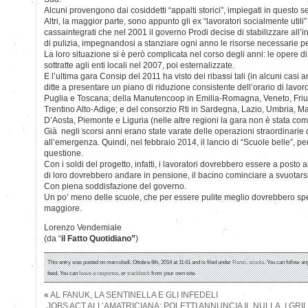
Alcuni provengono dai cosiddetti “appalti storici”, impiegati in questo se
Altri, la maggior parte, sono appunto gli ex “lavoratori socialmente utili”
cassaintegrati che nel 2001 il governo Prodi decise di stabilizzare all’in
di pulizia, impegnandosi a stanziare ogni anno le risorse necessarie p
La loro situazione si è però complicata nel corso degli anni: le opere di
sottratte agli enti locali nel 2007, poi esternalizzate.
E l’ultima gara Consip del 2011 ha visto dei ribassi tali (in alcuni casi
ditte a presentare un piano di riduzione consistente dell’orario di lavor
Puglia e Toscana; della Manutencoop in Emilia-Romagna, Veneto, Friu
Trentino Alto-Adige; e del consorzio Rti in Sardegna, Lazio, Umbria, M
D’Aosta, Piemonte e Liguria (nelle altre regioni la gara non è stata com
Già negli scorsi anni erano state varate delle operazioni straordinarie di
all’emergenza. Quindi, nel febbraio 2014, il lancio di “Scuole belle”, pe
questione.
Con i soldi del progetto, infatti, i lavoratori dovrebbero essere a posto
di loro dovrebbero andare in pensione, il bacino cominciare a svuotarsi.
Con piena soddisfazione del governo.
Un po’ meno delle scuole, che per essere pulite meglio dovrebbero sp
maggiore.
Lorenzo Vendemiale
(da “
il Fatto Quotidiano”
)
This entry was posted on mercoledì, Ottobre 8th, 2014 at 11:41 and is filed under
Renzi
,
scuola
. You can follow an
feed. You can
leave a response
, or
trackback
from your own site.
«
AL FANUK, LA SENTINELLA E GLI INFEDELI
JOBS ACT ALL’AMATRICIANA: POLETTI ANNUNCIA IL NULLA, I GR