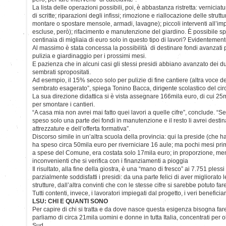
La lista delle operazioni possibili, poi, è abbastanza ristretta: verniciat
di scritte; riparazioni degli infissi; rimozione e riallocazione delle strut
montare o spostare mensole, armadi, lavagne); piccoli interventi all’imp
escluse, però); rifacimento e manutenzione del giardino. È possibile s
centinaia di migliaia di euro solo in questo tipo di lavori? Evidentemente
Al massimo è stata concessa la possibilità di destinare fondi avanzati 
pulizia e giardinaggio per i prossimi mesi.
E pazienza che in alcuni casi gli stessi presidi abbiano avanzato dei d
sembrati spropositati.
Ad esempio, il 15% secco solo per pulizie di fine cantiere (altra voce del
sembrato esagerato”, spiega Tonino Bacca, dirigente scolastico del cir
La sua direzione didattica si è vista assegnare 166mila euro, di cui 25
per smontare i cantieri.
“A casa mia non avrei mai fatto quei lavori a quelle cifre”, conclude. “S
speso solo una parte dei fondi in manutenzione e il resto li avrei destina
attrezzature e dell’offerta formativa”.
Discorso simile in un’altra scuola della provincia: qui la preside (che 
ha speso circa 50mila euro per riverniciare 16 aule; ma pochi mesi prima
a spese del Comune, era costata solo 17mila euro; in proporzione, meno
inconvenienti che si verifica con i finanziamenti a pioggia
Il risultato, alla fine della giostra, è una “mano di fresco” ai 7.751 plessi
parzialmente soddisfatti i presidi: da una parte felici di aver migliorato 
strutture, dall’altra convinti che con le stesse cifre si sarebbe potuto far
Tutti contenti, invece, i lavoratori impiegati dal progetto, i veri beneficiari
LSU: CHI E QUANTI SONO
Per capire di chi si tratta e da dove nasce questa esigenza bisogna fare
parliamo di circa 21mila uomini e donne in tutta Italia, concentrati per o
Sud.