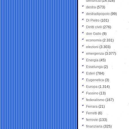
denuncia
(14.528)
destra
(573)
destradipopolo
(99)
Di Pietro
(101)
Diritti civili
(276)
don Gallo
(9)
economia
(2.331)
elezioni
(3.303)
emergenza
(3.077)
Energia
(45)
Esselunga
(2)
Esteri
(784)
Eugenetica
(3)
Europa
(1.314)
Fassino
(13)
federalismo
(167)
Ferrara
(21)
Ferretti
(6)
ferrovie
(133)
finanziaria
(325)