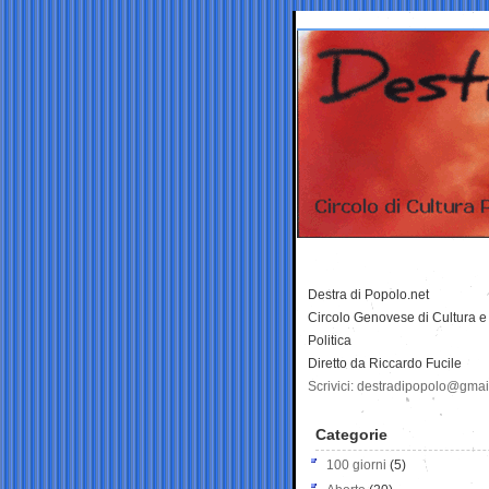
Destra di Popolo.net
Circolo Genovese di Cultura e
Politica
Diretto da Riccardo Fucile
Scrivici: destradipopolo@gma
Categorie
100 giorni
(5)