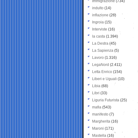
Immigrazione
(734)
indulto
(14)
inflazione
(26)
Ingroia
(15)
Interviste
(16)
la casta
(1.394)
La Destra
(45)
La Sapienza
(5)
Lavoro
(1.316)
LegaNord
(2.411)
Letta Enrico
(154)
Liberi e Uguali
(10)
Libia
(68)
Libri
(33)
Liguria Futurista
(25)
mafia
(543)
manifesto
(7)
Margherita
(16)
Maroni
(171)
Mastella
(16)