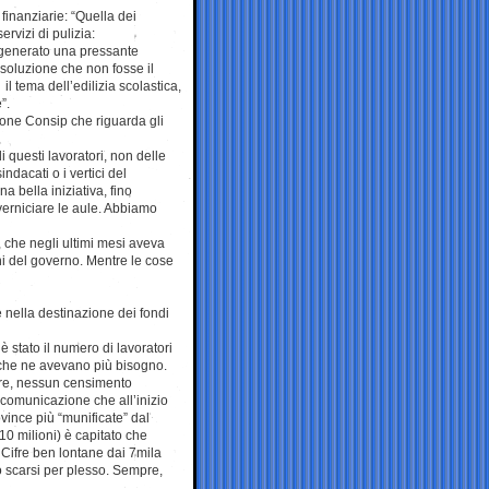
 finanziarie: “Quella dei
rvizi di pulizia:
ha generato una pressante
 soluzione che non fosse il
 il tema dell’edilizia scolastica,
”.
zione Consip che riguarda gli
i questi lavoratori, non delle
ndacati o i vertici del
a bella iniziativa, fino
iverniciare le aule. Abbiamo
 che negli ultimi mesi aveva
ani del governo. Mentre le cose
e nella destinazione dei fondi
 è stato il numero di lavoratori
e che ne avevano più bisogno.
pare, nessun censimento
a comunicazione che all’inizio
vince più “munificate” dal
0 milioni) è capitato che
 Cifre ben lontane dai 7mila
o scarsi per plesso. Sempre,