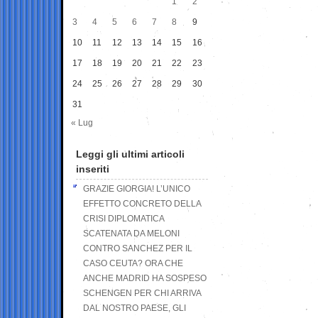
1
2
3
4
5
6
7
8
9
10
11
12
13
14
15
16
17
18
19
20
21
22
23
24
25
26
27
28
29
30
31
« Lug
Leggi gli ultimi articoli
inseriti
GRAZIE GIORGIA! L’UNICO
EFFETTO CONCRETO DELLA
CRISI DIPLOMATICA
SCATENATA DA MELONI
CONTRO SANCHEZ PER IL
CASO CEUTA? ORA CHE
ANCHE MADRID HA SOSPESO
SCHENGEN PER CHI ARRIVA
DAL NOSTRO PAESE, GLI