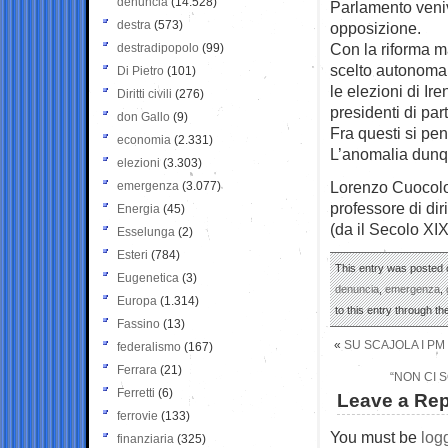
denuncia
(14.528)
Parlamento veniv
destra
(573)
opposizione.
Con la riforma m
destradipopolo
(99)
scelto autonomam
Di Pietro
(101)
le elezioni di Ir
Diritti civili
(276)
presidenti di part
don Gallo
(9)
Fra questi si pen
economia
(2.331)
L’anomalia dunq
elezioni
(3.303)
Lorenzo Cuocol
emergenza
(3.077)
professore di dir
Energia
(45)
(da il Secolo XIX
Esselunga
(2)
Esteri
(784)
This entry was posted 
Eugenetica
(3)
denuncia
,
emergenza
,
Europa
(1.314)
to this entry through t
Fassino
(13)
«
SU SCAJOLA I P
federalismo
(167)
Ferrara
(21)
“NON CI 
Ferretti
(6)
Leave a Rep
ferrovie
(133)
You must be
log
finanziaria
(325)