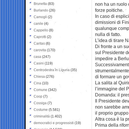
non ha un ruolo d
Brunetta
(83)
forze poitiche.
Burlando
(26)
In caso di esplic
Camogli
(2)
dimissioni di Fi
canile
(4)
qualunque compet
Cappello
(8)
nulla di fatto.
Caprotti
(2)
L’idea di tirare 
Caritas
(6)
Di fronte a un s
carovita
(170)
sul Presidente de
casa
(247)
impedire a Berlu
Casini
(119)
Successivamente
Centrodestra in Liguria
(35)
strumentalmente u
di formare un go
Chiesa
(276)
La salita al Qui
Cina
(10)
l’immagine del P
Comune
(342)
Domanda: il pres
Coop
(7)
Il Presidente dev
Cossiga
(7)
non sarebbe amm
Costume
(5.581)
il proprio gruppo 
criminalità
(1.402)
Altra cosa è la p
democratici e progressisti
(19)
Prima della rifor