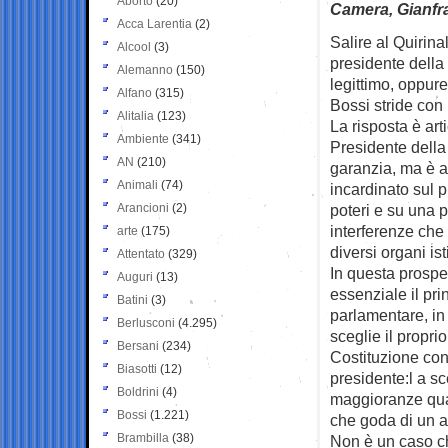
Aborto
(20)
Camera, Gianfra
Acca Larentia
(2)
Salire al Quirina
Alcool
(3)
presidente dell
Alemanno
(150)
legittimo, oppur
Alfano
(315)
Bossi stride con 
Alitalia
(123)
La risposta è arti
Ambiente
(341)
Presidente della
AN
(210)
garanzia, ma è a
Animali
(74)
incardinato sul p
Arancioni
(2)
poteri e su una p
interferenze che
arte
(175)
diversi organi ist
Attentato
(329)
In questa prospe
Auguri
(13)
essenziale il pr
Batini
(3)
parlamentare, i
Berlusconi
(4.295)
sceglie il propr
Bersani
(234)
Costituzione con
Biasotti
(12)
presidente:l a s
Boldrini
(4)
maggioranze qual
Bossi
(1.221)
che goda di un a
Brambilla
(38)
Non è un caso ch