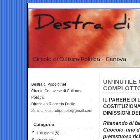
UN’INUTILE
Destra di Popolo.net
COMPLOTT
Circolo Genovese di Cultura e
Politica
IL PARERE DI
Diretto da Riccardo Fucile
COSTITUZIONA
Scrivici: destradipopolo@gmail.com
DIMISSIONI D
Ritenendo di fa
Categorie
Cuocolo, uno dei 
100 giorni
(5)
pretestuosa rich