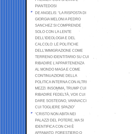
PIANTEDOSI
DE ANGELIS: “LA RISPOSTA DI
GIORGIA MELONI A PEDRO
SANCHEZ SI COMPRENDE
SOLO CON LA LENTE
DELL’IDEOLOGIA E DEL
CALCOLO: LE POLITICHE
DELL’IMMIGRAZIONE COME
TERRENO IDENTITARIO SU CUI
RIBADIRE L’APPARTENENZA
AL MONDO MAGA E COME
CONTINUAZIONE DELLA
POLITICA INTERNA CON ALTRI
MEZZI. INSOMMA, TRUMP CUI
RIBADIRE FEDELTÀ, VOX CUI
DARE SOSTEGNO, VANNACCI
CUI TOGLIERE SPAZIO”
“CRISTO NON ABITA NEI
PALAZZI DEL POTERE, MA SI
IDENTIFICA CON CHI È
AFFAMATO, FORESTIERO O