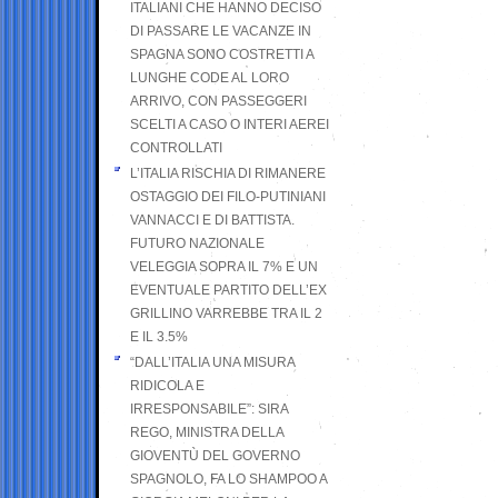
ITALIANI CHE HANNO DECISO
DI PASSARE LE VACANZE IN
SPAGNA SONO COSTRETTI A
LUNGHE CODE AL LORO
ARRIVO, CON PASSEGGERI
SCELTI A CASO O INTERI AEREI
CONTROLLATI
L’ITALIA RISCHIA DI RIMANERE
OSTAGGIO DEI FILO-PUTINIANI
VANNACCI E DI BATTISTA.
FUTURO NAZIONALE
VELEGGIA SOPRA IL 7% E UN
EVENTUALE PARTITO DELL’EX
GRILLINO VARREBBE TRA IL 2
E IL 3.5%
“DALL’ITALIA UNA MISURA
RIDICOLA E
IRRESPONSABILE”: SIRA
REGO, MINISTRA DELLA
GIOVENTÙ DEL GOVERNO
SPAGNOLO, FA LO SHAMPOO A