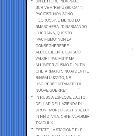
UN LETTORE INDIGNATO
SCRIVE A “REPUBBLICA”: “I
PACIFISTI NON SONO
FILORUSSI”. E MERLO LO
SMASCHERA: “DISARMANDO
L’UCRAINA, QUESTO
‘PACIFISMO’ NON LA
CONSEGNEREBBE
ALL’OCCIDENTE E AI SUOI
VALORI ‘PACIFISTI’ MA
ALL’IMPERIALISMO DI PUTIN
CHE, ARMATO SINO AI DENTI E
RINGALLUZZITO, NE
USCIREBBE AFFAMATO DI
NUOVE GUERRE”
IN RUSSIA ESPLODE L’AUTO
DELL’AD DELL’AZIENDA DI
DRONI: MORTO L’AUTISTA, LUI
IN FIN DI VITA. CHI E’ VLADIMIR
TKACHUK
ESTATE, LA STAGIONE PIU’