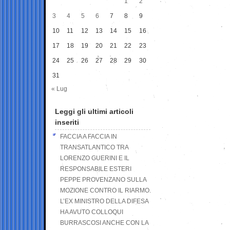
1
2
3
4
5
6
7
8
9
10
11
12
13
14
15
16
17
18
19
20
21
22
23
24
25
26
27
28
29
30
31
« Lug
Leggi gli ultimi articoli
inseriti
FACCIA A FACCIA IN
TRANSATLANTICO TRA
LORENZO GUERINI E IL
RESPONSABILE ESTERI
PEPPE PROVENZANO SULLA
MOZIONE CONTRO IL RIARMO.
L’EX MINISTRO DELLA DIFESA
HA AVUTO COLLOQUI
BURRASCOSI ANCHE CON LA