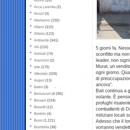
Aborto
(20)
Acca Larentia
(2)
Alcool
(3)
Alemanno
(150)
Alfano
(315)
Alitalia
(123)
Ambiente
(341)
AN
(210)
5 giorni fa. Ness
sconfitto ma non
Animali
(74)
leader, non signi
Arancioni
(2)
Murat, un vendit
arte
(175)
ogni giorno. Qua
Attentato
(329)
di preoccupazion
Auguri
(13)
ancora”.
Batini
(3)
Bali continua a g
Berlusconi
(4.295)
volante. È pens
Bersani
(234)
profughi risalent
Biasotti
(12)
combattenti di Da
Boldrini
(4)
miliziani locali 
Bossi
(1.221)
Adesso che il lor
vorranno vendet
Brambilla
(38)