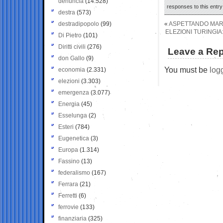
denuncia
(14.528)
responses to this entr
destra
(573)
destradipopolo
(99)
«
ASPETTANDO MARA
ELEZIONI TURINGIA:
Di Pietro
(101)
Diritti civili
(276)
Leave a Rep
don Gallo
(9)
You must be
log
economia
(2.331)
elezioni
(3.303)
emergenza
(3.077)
Energia
(45)
Esselunga
(2)
Esteri
(784)
Eugenetica
(3)
Europa
(1.314)
Fassino
(13)
federalismo
(167)
Ferrara
(21)
Ferretti
(6)
ferrovie
(133)
finanziaria
(325)