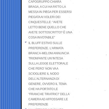
CAPOGRUPPO CHIARA
BRAGA, A CUI HA FATTO LA
MESSA IN PIEGA PER ESSERSI
PIEGATA AI VOLERI DEI
CINQUESTELLE: “AVETE
LETTO BENE QUELLO CHE
AVETE SOTTOSCRITTO? È UNA
COSA INVOTABILE”
IL BLUFF ESTIVO SULLE
PREFERENZE. L’ARMATA
BRANCA-MELONI ANNUNCIA
TRIONFANTE UN’INTESA
SULLA LEGGE ELETTORALE
CHE PERO’ NON VA A
SCIOGLIERE IL NODO
DELL’ALTERNANZA DI
GENERE, OVVERO IL TEMA
CHE HA PORTATO LE
“FRANCHE TIRATRICI” DELLA
CAMERA AD AFFOSSARE LE
PREFERENZE