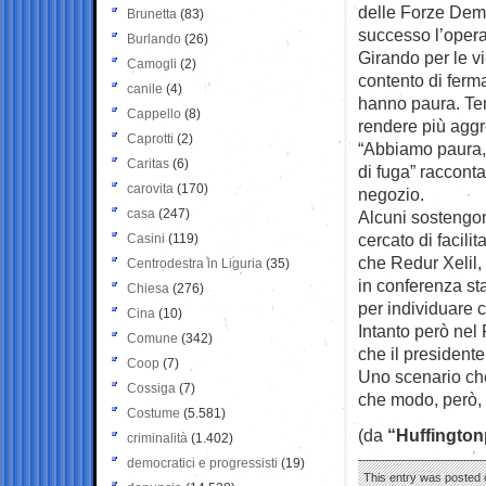
delle Forze Democ
Brunetta
(83)
successo l’operaz
Burlando
(26)
Girando per le vi
Camogli
(2)
contento di ferma
canile
(4)
hanno paura. Tem
Cappello
(8)
rendere più aggre
Caprotti
(2)
“Abbiamo paura, a
Caritas
(6)
di fuga” racconta
carovita
(170)
negozio.
casa
(247)
Alcuni sostengon
cercato di facili
Casini
(119)
che Redur Xelil,
Centrodestra in Liguria
(35)
in conferenza sta
Chiesa
(276)
per individuare c
Cina
(10)
Intanto però nel
Comune
(342)
che il presidente
Coop
(7)
Uno scenario che
Cossiga
(7)
che modo, però, 
Costume
(5.581)
(da
“Huffington
criminalità
(1.402)
democratici e progressisti
(19)
This entry was posted 