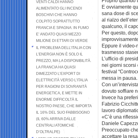
Proprio quando t
VENTI CALDI HANNO
E ovviamente que
ALIMENTATO GLI INCENDI
sana dose di sce
BOSCHIVI CHE HANNO
al rialzo dell’et
COLPITO SOPRATTUTTO
qualcuno, il capo
FRANCIA E SPAGNA: IN FUMO
Per questo, dopo 
E’ ANDATO QUASI MEZZO
improvvisamente 
MILIONE DI ETTARI DI VERDE
Eppure il video-
IL PROBLEMA DELL’ITALIA CON
trasmesso staser
L’ENERGIA NON È SOLO IL
L’ufficio di pres
PREZZO, MA LA DISPONIBILITÀ.
nei giorni scorsi
LA FRANCIA HA QUASI
festival “Contro
DIMEZZATO L’EXPORT DI
messa in pausa.
ELETTRICITÀ VERSO L’ITALIA
Con un’intervista
PER RAGIONI DI SOVRANITÀ
dovuto soffiare n
ENERGETICA, E METTE IN
Invece ha prefer
ENORME DIFFICOLTÀ IL
Fabrizio Cicchitt
NOSTRO PAESE, CHE IMPORTA
lavoro diplomati
IL 16% DEL SUO FABBISOGNO
«C’è una rifles
(IL 60% ARRIVA DALLE
Daniele Capezzo
CENTRALI ATOMICHE
Preoccupato che 
D’OLTRALPE)
accettare la resa