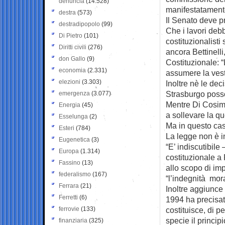
denuncia
(14.528)
manifestatamente
destra
(573)
Il Senato deve 
destradipopolo
(99)
Che i lavori debb
Di Pietro
(101)
costituzionalisti
Diritti civili
(276)
ancora Bettinelli
don Gallo
(9)
Costituzionale: 
economia
(2.331)
assumere la veste
elezioni
(3.303)
Inoltre nè le dec
Strasburgo posso
emergenza
(3.077)
Mentre Di Cosimo
Energia
(45)
a sollevare la q
Esselunga
(2)
Ma in questo caso
Esteri
(784)
La legge non è i
Eugenetica
(3)
“E’ indiscutibile
Europa
(1.314)
costituzionale a
Fassino
(13)
allo scopo di im
federalismo
(167)
“l’indegnità mora
Ferrara
(21)
Inoltre aggiunce
Ferretti
(6)
1994 ha precisat
ferrovie
(133)
costituisce, di 
specie il principi
finanziaria
(325)