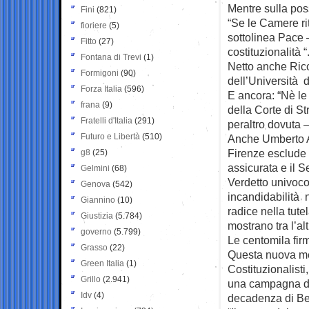
Mentre sulla poss
Fini
(821)
“Se le Camere ri
fioriere
(5)
sottolinea Pace 
Fitto
(27)
costituzionalità “
Fontana di Trevi
(1)
Netto anche Ricc
Formigoni
(90)
dell’Università d
Forza Italia
(596)
E ancora: “Nè le
frana
(9)
della Corte di S
Fratelli d'Italia
(291)
peraltro dovuta –
Futuro e Libertà
(510)
Anche Umberto All
Firenze esclude q
g8
(25)
assicurata e il 
Gelmini
(68)
Verdetto univoco 
Genova
(542)
incandidabilità 
Giannino
(10)
radice nella tute
Giustizia
(5.784)
mostrano tra l’alt
governo
(5.799)
Le centomila fir
Grasso
(22)
Questa nuova mem
Green Italia
(1)
Costituzionalist
Grillo
(2.941)
una campagna di
Idv
(4)
decadenza di Be