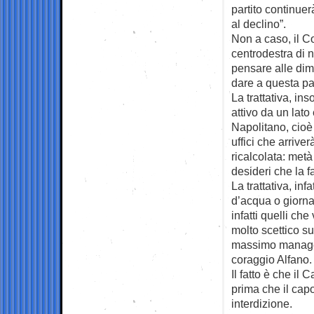
partito continuer
al declino”.
Non a caso, il C
centrodestra di
pensare alle dim
dare a questa par
La trattativa, in
attivo da un lato
Napolitano, cioè
uffici che arriv
ricalcolata: metà
desideri che la f
La trattativa, inf
d’acqua o giornat
infatti quelli ch
molto scettico su
massimo manager 
coraggio Alfano.
Il fatto è che il
prima che il capo
interdizione.