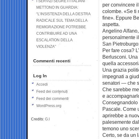
I SERVIZI SEGRETI ITALIANI
per convincere il
METTONO IN GUARDIA:
colombe. «Se ti m
“L’INSISTENZA DELLA DESTRA
fine». Eppure Be
RADICALE SUL TEMA DELLA
aspetta.
REMIGRAZIONE POTREBBE
Angelino Alfano,
CONTRIBUIRE AD UNA
personalmente il
ESCALATION DELLA
San Pietroburgo
VIOLENZA”
Per fare cosa? L
Berlusconi. Una 
Commenti recenti
quella accessori
Una grazia politi
Log In
impegnati a giud
senatori — che s
Accedi
Che sarebbe megl
Feed dei contenuti
e accompagnarlo 
Feed dei commenti
Consegnandolo a
WordPress.org
Pascale. Come un
aprirebbe a nuovi
Credits:
G.I
palesemente dall
temono uno scena
Certo, se da un l