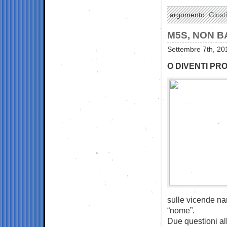
argomento:
Giusti
M5S, NON B
Settembre 7th, 20
O DIVENTI PR
sulle vicende nar
“nome”.
Due questioni all