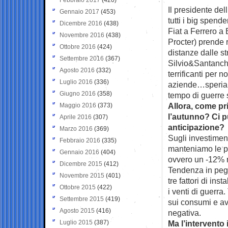
Il presidente de
Gennaio 2017
(453)
tutti i big spend
Dicembre 2016
(438)
Fiat a Ferrero a 
Novembre 2016
(438)
Procter) prende
Ottobre 2016
(424)
distanze dalle st
Settembre 2016
(367)
Silvio&Santanchè 
Agosto 2016
(332)
terrificanti per n
Luglio 2016
(336)
aziende…speria
Giugno 2016
(358)
tempo di guerre 
Allora, come p
Maggio 2016
(373)
l’autunno? Ci 
Aprile 2016
(307)
anticipazione?
Marzo 2016
(369)
Sugli investiment
Febbraio 2016
(335)
manteniamo le pr
Gennaio 2016
(404)
ovvero un -12% r
Dicembre 2015
(412)
Tendenza in peg
Novembre 2015
(401)
tre fattori di in
Ottobre 2015
(422)
i venti di guerra
Settembre 2015
(419)
sui consumi e avv
Agosto 2015
(416)
negativa.
Luglio 2015
(387)
Ma l’intervento 