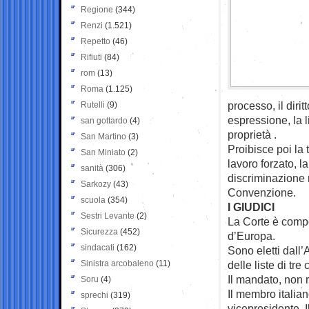
Regione
(344)
Renzi
(1.521)
Repetto
(46)
Rifiuti
(84)
rom
(13)
Roma
(1.125)
processo, il dirit
Rutelli
(9)
espressione, la li
san gottardo
(4)
proprietà .
San Martino
(3)
Proibisce poi la 
San Miniato
(2)
lavoro forzato, l
sanità
(306)
discriminazione n
Sarkozy
(43)
Convenzione.
scuola
(354)
I GIUDICI
Sestri Levante
(2)
La Corte è compo
Sicurezza
(452)
d’Europa.
sindacati
(162)
Sono eletti dall
Sinistra arcobaleno
(11)
delle liste di tr
Il mandato, non r
Soru
(4)
Il membro italia
sprechi
(319)
vicepresidente. 