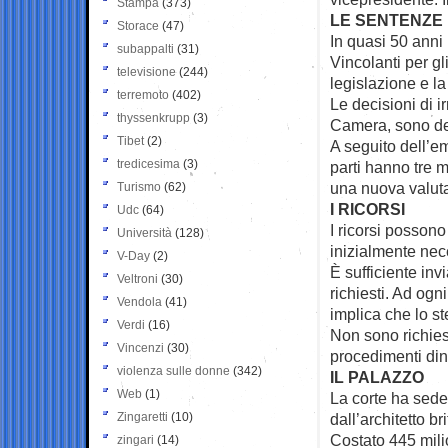
Stampa
(373)
LE SENTENZE
Storace
(47)
In quasi 50 anni 
subappalti
(31)
Vincolanti per gl
televisione
(244)
legislazione e la
terremoto
(402)
Le decisioni di 
thyssenkrupp
(3)
Camera, sono def
Tibet
(2)
A seguito dell’e
tredicesima
(3)
parti hanno tre 
una nuova valut
Turismo
(62)
I RICORSI
Udc
(64)
I ricorsi posson
Università
(128)
inizialmente nece
V-Day
(2)
È sufficiente in
Veltroni
(30)
richiesti. Ad ogn
Vendola
(41)
implica che lo st
Verdi
(16)
Non sono richies
Vincenzi
(30)
procedimenti din
violenza sulle donne
(342)
IL PALAZZO
Web
(1)
La corte ha sede
Zingaretti
(10)
dall’architetto b
Costato 445 milio
zingari
(14)