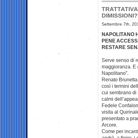
TRATTATIVA
DIMISSIONI?
Settembre 7th, 20
NAPOLITANO 
PENE ACCESS
RESTARE SE
Serve senso di res
maggioranza. E
Napolitano”.
Renato Brunetta
così i termini de
cui sembrano di 
calmi dell’appea
Fedele Confalonie
visita al Quirinal
presentato a pra
Arcore.
Come per incanto
andrà a finire, i 