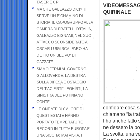
TASER E CP
VIDEOMESSAG
MA CHE GALEAZZO DICI? TI
QUIRINALE
SERVE UN BIGNAMINO DI
STORIA. IL CAPOGRUPPO ALLA
CAMERA DI FRATELLI D’ITALIA,
GALEAZZO BIGNAMI, NEL SUO
ATTACCO SCONSIDERATO A
OSCAR LUIGI SCALFARO HA
DETTO UN BEL PO’ DI
CAZZATE
SIAMO FERMI AL GOVERNO
GIALLOVERDE: LA DESTRA
SULLA DIFESA È OSTAGGIO
DEI “PACIFISTI” LEGHISTI, LA
SINISTRA DEL PUTINIANO
CONTE
confidare cosa sa
LE ONDATE DI CALORE DI
chiamano “la tra
QUEST’ESTATE HANNO
l’ho anche fatto 
PORTATO TEMPERATURE
ne dessero la pos
RECORD IN TUTTA EUROPA E
La svolta, una ve
UNA SICCITA’ MAI VISTA. I