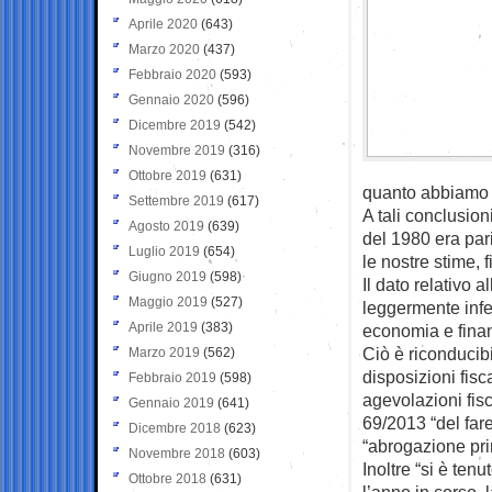
Aprile 2020
(643)
Marzo 2020
(437)
Febbraio 2020
(593)
Gennaio 2020
(596)
Dicembre 2019
(542)
Novembre 2019
(316)
Ottobre 2019
(631)
quanto abbiamo p
Settembre 2019
(617)
A tali conclusion
Agosto 2019
(639)
del 1980 era pari
Luglio 2019
(654)
le nostre stime, 
Giugno 2019
(598)
Il dato relativo a
Maggio 2019
(527)
leggermente infe
Aprile 2019
(383)
economia e fina
Ciò è riconducibi
Marzo 2019
(562)
disposizioni fis
Febbraio 2019
(598)
agevolazioni fisc
Gennaio 2019
(641)
69/2013 “del far
Dicembre 2018
(623)
“abrogazione pri
Novembre 2018
(603)
Inoltre “si è ten
Ottobre 2018
(631)
l’anno in corso, 