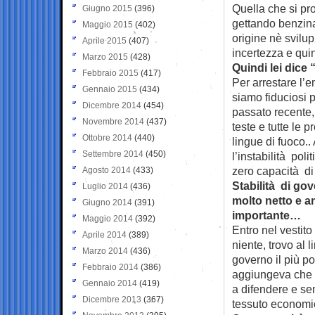
Quella che si pr
Giugno 2015
(396)
gettando benzina 
Maggio 2015
(402)
origine nè svilu
Aprile 2015
(407)
incertezza e qui
Marzo 2015
(428)
Quindi lei dice
Febbraio 2015
(417)
Per arrestare l’
Gennaio 2015
(434)
siamo fiduciosi 
Dicembre 2014
(454)
passato recente, 
Novembre 2014
(437)
teste e tutte le 
Ottobre 2014
(440)
lingue di fuoco.
Settembre 2014
(450)
l’instabilità poli
zero capacità di
Agosto 2014
(433)
Stabilità di gov
Luglio 2014
(436)
molto netto e a
Giugno 2014
(391)
importante…
Maggio 2014
(392)
Entro nel vestito
Aprile 2014
(389)
niente, trovo al 
Marzo 2014
(436)
governo il più po
Febbraio 2014
(386)
aggiungeva che a
Gennaio 2014
(419)
a difendere e se
Dicembre 2013
(367)
tessuto economic