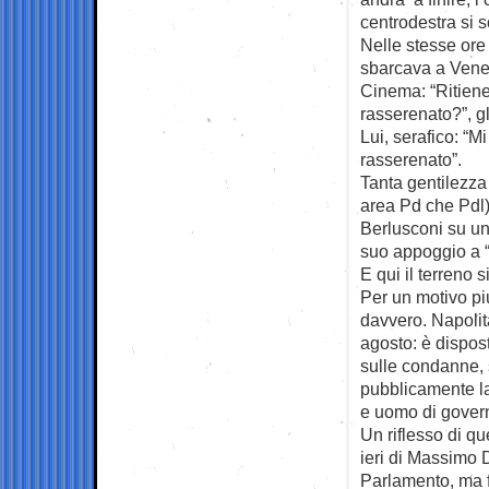
centrodestra si s
Nelle stesse ore
sbarcava a Venez
Cinema: “Ritiene 
rasserenato?”, gl
Lui, serafico: “M
rasserenato”.
Tanta gentilezza
area Pd che Pdl):
Berlusconi su un
suo appoggio a “g
E qui il terreno s
Per un motivo piu
davvero. Napolita
agosto: è dispost
sulle condanne, 
pubblicamente la
e uomo di govern
Un riflesso di qu
ieri di Massimo 
Parlamento, ma 