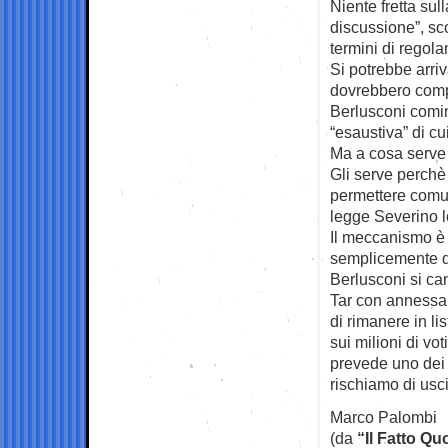
Niente fretta su
discussione”, sc
termini di regola
Si potrebbe arriv
dovrebbero compie
Berlusconi comin
“esaustiva” di cu
Ma a cosa serve
Gli serve perchè 
permettere comun
legge Severino l
Il meccanismo è s
semplicemente di
Berlusconi si cand
Tar con annessa 
di rimanere in li
sui milioni di vot
prevede uno dei 
rischiamo di usc
Marco Palombi
(da
“Il Fatto Qu