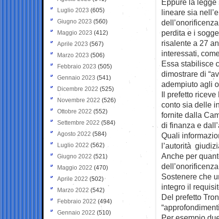
Eppure la legge 
Luglio 2023
(605)
lineare sia nell’
Giugno 2023
(560)
dell’onorificenza
perdita e i sogg
Maggio 2023
(412)
risalente a 27 an
Aprile 2023
(567)
interessati, com
Marzo 2023
(506)
Essa stabilisce c
Febbraio 2023
(505)
dimostrare di “av
Gennaio 2023
(541)
adempiuto agli ob
Dicembre 2022
(525)
Il prefetto ricev
Novembre 2022
(526)
conto sia delle i
Ottobre 2022
(552)
fornite dalla Cam
Settembre 2022
(584)
di finanza e dall’
Agosto 2022
(584)
Quali informazioni
l’autorità giudiz
Luglio 2022
(562)
Anche per quanto 
Giugno 2022
(521)
dell’onorificenza
Maggio 2022
(470)
Sostenere che un
Aprile 2022
(502)
integro il requis
Marzo 2022
(542)
Del prefetto Tro
Febbraio 2022
(494)
“approfondimenti”
Gennaio 2022
(510)
Per esempio due 