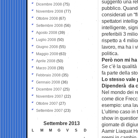
suggerito una re
Dicembre 2008
(75)
pubblico. Quando
Novembre 2008
(77)
considerati un “fl
Ottobre 2008
(67)
spettatori intelli
Settembre 2008
(56)
intelligente, sig
Agosto 2008
(39)
preferibili 3 mil
Luglio 2008
(50)
rispetto a 4 mili
lavoro, ma ha i 
Giugno 2008
(55)
politica.
Maggio 2008
(63)
Però non mi ha 
Aprile 2008
(50)
Se c’è la qualit
Marzo 2008
(39)
fa parte della sto
Febbraio 2008
(35)
Lo stesso vale 
Gennaio 2008
(36)
Dipenderà da c
Dicembre 2007
(25)
Nel mondo dei rea
Novembre 2007
(22)
come dice Frecc
Ottobre 2007
(27)
esempio: una lav
Settembre 2007
(23)
L’ultimo caso in 
show in question
Settembre 2013
giornate di digi
L
M
M
G
V
S
D
Aamir Liaquat Hus
premi in cambio 