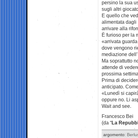
persino la sua us
sugli altri giocato
E quello che ved
alimentata dagli 
arrivare alla rifo
È furioso per la
«arrivata guarda 
dove vengono riep
mediazione dell’
Ma soprattutto n
attende di vedere
prossima settim
Prima di decidere
anticipato. Come 
«Lunedì si capirà
oppure no. Li asp
Wait and see.
Francesco Bei
(da “
La Repubbl
argomento:
Berlu