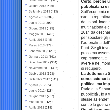
Novembre 2013
(395)
Certo, perchè u
Ottobre 2013
(446)
pubblicitaria e
Sull’economia rea
Settembre 2013
(433)
caduta repentina,
Agosto 2013
(389)
delusioni. Intan
Luglio 2013
(390)
multinazionale ch
Giugno 2013
(425)
2014 da destinare
Maggio 2013
(413)
per spostare gli 
Aprile 2013
(345)
l’adrenalina del
Marzo 2013
(372)
Ford. Se gli inve
Febbraio 2013
(293)
prossima assembl
Gennaio 2013
(361)
capiremmo tutti. 
Dicembre 2012
(364)
avere e nei mome
di recupero.
Novembre 2012
(336)
La dottoressa S
Ottobre 2012
(363)
concessionaria 
Settembre 2012
(341)
politica, ma im
Agosto 2012
(238)
Parlo alla Santa
Luglio 2012
(328)
pubblicità . Io a 
Giugno 2012
(287)
stesse aziende”.
Maggio 2012
(258)
contro la guerra
Aprile 2012
(218)
Quindi mantener