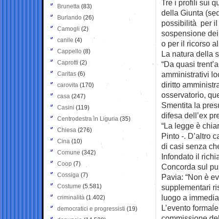
Tre i profili sui q
Brunetta
(83)
della Giunta (sed
Burlando
(26)
possibilità per i
Camogli
(2)
sospensione dei 
canile
(4)
o per il ricorso 
Cappello
(8)
La natura della 
Caprotti
(2)
“Da quasi trent’
amministrativi lo
Caritas
(6)
diritto amministr
carovita
(170)
osservatorio, que
casa
(247)
Smentita la pres
Casini
(119)
difesa dell’ex pr
Centrodestra in Liguria
(35)
“La legge è chia
Chiesa
(276)
Pinto -. D’altro 
Cina
(10)
di casi senza che
Comune
(342)
Infondato il richia
Coop
(7)
Concorda sul punt
Cossiga
(7)
Pavia: “Non è e
Costume
(5.581)
supplementari ri
luogo a immediat
criminalità
(1.402)
L’evento formale
democratici e progressisti
(19)
commissione del r