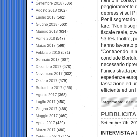
Settembre 2018
(586)
peggioramento de
Agosto 2018
(362)
depressivi sul Pil
Luglio 2018
(562)
Per il segretari
Giugno 2018
(563)
fare: “Non bisogn
Maggio 2018
(634)
fiscale reale, ov
53,6%. Inoltre, p
Aprile 2018
(547)
hanno lavorato pe
Marzo 2018
(599)
“Contraendo in m
Febbraio 2018
(571)
conclude Bortolu
Gennaio 2018
(607)
necessario ripre
Dicembre 2017
(578)
l’unica strada pe
Novembre 2017
(632)
esperienze europe
Ottobre 2017
(579)
tassazione ed un
Settembre 2017
(456)
efficiente ed un li
Agosto 2017
(368)
Luglio 2017
(450)
argomento:
denu
Giugno 2017
(468)
PUBBLICITA
Maggio 2017
(460)
Settembre 7th, 20
Aprile 2017
(439)
Marzo 2017
(480)
INTERVISTA A
Febbraio 2017
(420)