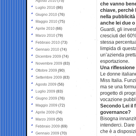
Agosto 2010
(75)
che vanno bene 
Luglio 2010
(86)
chiave, perchè 
Giugno 2010
(76)
nella pubblicit
Maggio 2010
(75)
anche lei due o 
Aprile 2010
(66)
Guardi, gli inves
cresciuti del 60%
Marzo 2010
(79)
stessa percentua
Febbraio 2010
(73)
limpida di questa
Gennaio 2010
(74)
un’azienda prett
Dicembre 2009
(74)
esportazione.
Novembre 2009
(83)
Una riflessione
Ottobre 2009
(90)
Le donne italian
Settembre 2009
(83)
Miss Italia. Fun
Agosto 2009
(56)
ma se una formul
Luglio 2009
(83)
progetto di progr
Giugno 2009
(76)
vocazione pubbl
Secondo Lei il 
Maggio 2009
(72)
governance?
Aprile 2009
(74)
Bisogna innanzitu
Marzo 2009
(50)
intenderci. Dare 
Febbraio 2009
(69)
che è a disposiz
Gennaio 2009
(70)