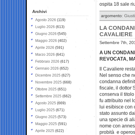
ospita 18 sale riu
Archivi
argomento:
Giusti
Agosto 2026
(119)
Luglio 2026
(613)
LA CONDAN
CAVALIERE
Giugno 2026
(545)
Maggio 2026
(402)
Settembre 7th, 20
Aprile 2026
(591)
A UN CONDAN
Marzo 2026
(641)
REVOCATA, MA
Febbraio 2026
(617)
Il Cavaliere rest
Gennaio 2026
(652)
Nel senso che n
Dicembre 2025
(627)
condanna definit
Novembre 2025
(668)
fiscale, il dottor
Ottobre 2025
(651)
conserva il titolo
Settembre 2025
(662)
fu attribuito nel
Agosto 2025
(669)
lui esibisce con 
Luglio 2025
(671)
stato assunto da
Giugno 2025
(573)
una specie di al
Maggio 2025
(591)
nome con anness
Aprile 2025
(622)
probità e opero