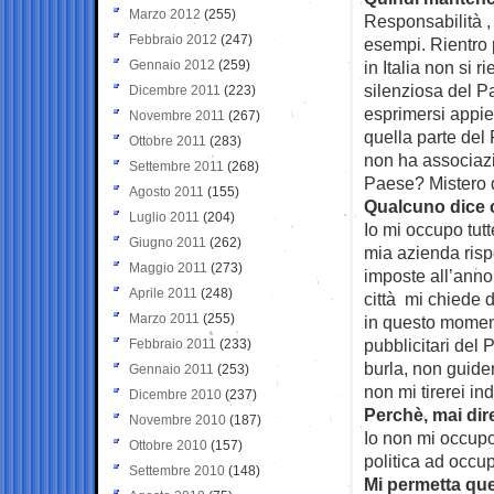
Marzo 2012
(255)
Responsabilità , 
Febbraio 2012
(247)
esempi. Rientro p
Gennaio 2012
(259)
in Italia non si 
silenziosa del P
Dicembre 2011
(223)
esprimersi appie
Novembre 2011
(267)
quella parte del
Ottobre 2011
(283)
non ha associazi
Settembre 2011
(268)
Paese? Mistero d
Agosto 2011
(155)
Qualcuno dice c
Luglio 2011
(204)
Io mi occupo tutt
Giugno 2011
(262)
mia azienda rispe
Maggio 2011
(273)
imposte all’anno,
Aprile 2011
(248)
città mi chiede 
Marzo 2011
(255)
in questo momento
pubblicitari del
Febbraio 2011
(233)
burla, non guide
Gennaio 2011
(253)
non mi tirerei in
Dicembre 2010
(237)
Perchè, mai dire
Novembre 2010
(187)
Io non mi occupo
Ottobre 2010
(157)
politica ad occup
Settembre 2010
(148)
Mi permetta que