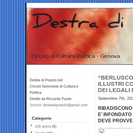
“BERLUSCON
Destra di Popolo.net
ILLUSTRI C
Circolo Genovese di Cultura e
DEI LEGALI
Politica
Settembre 7th, 20
Diretto da Riccardo Fucile
Scrivici: destradipopolo@gmail.com
RIBADISCONO 
E’ INFONDATO 
Categorie
DEVE PROVVE
100 giorni
(5)