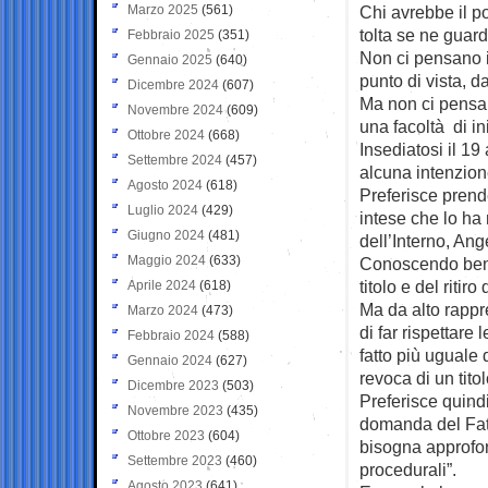
Marzo 2025
(561)
Chi avrebbe il po
tolta se ne guard
Febbraio 2025
(351)
Non ci pensano i
Gennaio 2025
(640)
punto di vista, d
Dicembre 2024
(607)
Ma non ci pensa 
Novembre 2024
(609)
una facoltà di ini
Ottobre 2024
(668)
Insediatosi il 1
Settembre 2024
(457)
alcuna intenzion
Agosto 2024
(618)
Preferisce prende
Luglio 2024
(429)
intese che lo ha 
Giugno 2024
(481)
dell’Interno, Ang
Maggio 2024
(633)
Conoscendo bene 
titolo e del ritir
Aprile 2024
(618)
Ma da alto rappre
Marzo 2024
(473)
di far rispettare
Febbraio 2024
(588)
fatto più uguale 
Gennaio 2024
(627)
revoca di un tito
Dicembre 2023
(503)
Preferisce quindi
Novembre 2023
(435)
domanda del Fatt
Ottobre 2023
(604)
bisogna approfon
Settembre 2023
(460)
procedurali”.
Agosto 2023
(641)