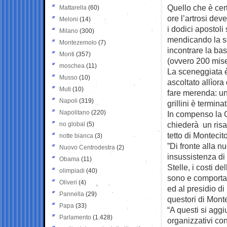
Quello che è ce
Mattarella
(60)
ore l’artrosi dev
Meloni
(14)
i dodici apostoli
Milano
(300)
mendicando la s
Montezemolo
(7)
incontrare la bas
Monti
(357)
(ovvero 200 mise
moschea
(11)
La sceneggiata è f
Musso
(10)
ascoltato allìora
Muti
(10)
fare merenda: un
Napoli
(319)
grillini è termina
Napolitano
(220)
In compenso la 
chiederà un risa
no global
(5)
tetto di Montecito
notte bianca
(3)
”Di fronte alla n
Nuovo Centrodestra
(2)
insussistenza di 
Obama
(11)
Stelle, i costi de
olimpiadi
(40)
sono e comportan
Oliveri
(4)
ed al presidio d
Pannella
(29)
questori di Mont
Papa
(33)
“A questi si agg
Parlamento
(1.428)
organizzativi co