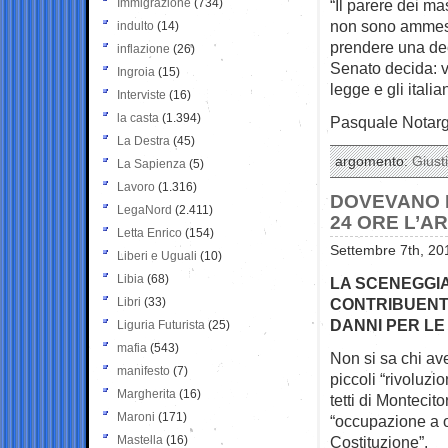
Immigrazione
(734)
“Il parere dei ma
non sono ammessi 
indulto
(14)
prendere una dec
inflazione
(26)
Senato decida: vo
Ingroia
(15)
legge e gli italia
Interviste
(16)
la casta
(1.394)
Pasquale Notar
La Destra
(45)
argomento:
Giusti
La Sapienza
(5)
Lavoro
(1.316)
DOVEVANO 
LegaNord
(2.411)
24 ORE L’A
Letta Enrico
(154)
Settembre 7th, 20
Liberi e Uguali
(10)
Libia
(68)
LA SCENEGGIA
Libri
(33)
CONTRIBUENTI
DANNI PER LE
Liguria Futurista
(25)
mafia
(543)
Non si sa chi ave
manifesto
(7)
piccoli “rivoluzi
Margherita
(16)
tetti di Monteci
Maroni
(171)
“occupazione a o
Mastella
(16)
Costituzione”.