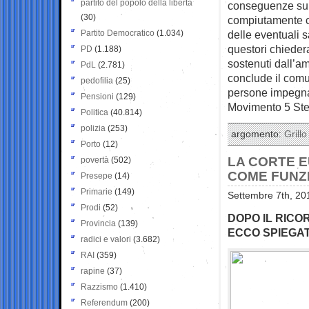
partito del popolo della libertà
conseguenze sull
(30)
compiutamente co
Partito Democratico
(1.034)
delle eventuali s
questori chieder
PD
(1.188)
sostenuti dall’a
PdL
(2.781)
conclude il comu
pedofilia
(25)
persone impegnat
Pensioni
(129)
Movimento 5 Stel
Politica
(40.814)
polizia
(253)
argomento:
Grillo
Porto
(12)
LA CORTE E
povertà
(502)
COME FUNZI
Presepe
(14)
Primarie
(149)
Settembre 7th, 20
Prodi
(52)
DOPO IL RICO
Provincia
(139)
ECCO SPIEGA
radici e valori
(3.682)
RAI
(359)
rapine
(37)
Razzismo
(1.410)
Referendum
(200)