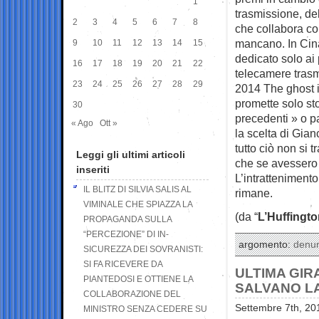
1
trasmissione, de
2
3
4
5
6
7
8
che collabora co
mancano. In Cina
9
10
11
12
13
14
15
dedicato solo ai
16
17
18
19
20
21
22
telecamere trasme
23
24
25
26
27
28
29
2014 The ghost i
promette solo st
30
precedenti » o p
« Ago
Ott »
la scelta di Gian
tutto ciò non si
Leggi gli ultimi articoli
che se avessero 
inseriti
L’intratteniment
IL BLITZ DI SILVIA SALIS AL
rimane.
VIMINALE CHE SPIAZZA LA
(da “
L’Huffingt
PROPAGANDA SULLA
“PERCEZIONE” DI IN-
argomento:
denu
SICUREZZA DEI SOVRANISTI:
SI FA RICEVERE DA
ULTIMA GIR
PIANTEDOSI E OTTIENE LA
SALVANO LA
COLLABORAZIONE DEL
Settembre 7th, 20
MINISTRO SENZA CEDERE SU