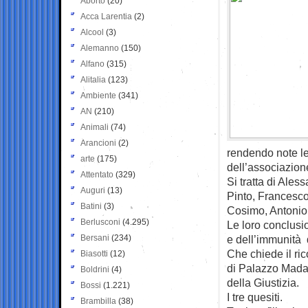
Aborto
(20)
Acca Larentia
(2)
Alcool
(3)
Alemanno
(150)
Alfano
(315)
Alitalia
(123)
Ambiente
(341)
AN
(210)
Animali
(74)
Arancioni
(2)
rendendo note le
arte
(175)
dell’associazion
Attentato
(329)
Si tratta di Ale
Auguri
(13)
Pinto, Francesco
Batini
(3)
Cosimo, Antonio 
Berlusconi
(4.295)
Le loro conclusio
Bersani
(234)
e dell’immunità 
Che chiede il ri
Biasotti
(12)
di Palazzo Madam
Boldrini
(4)
della Giustizia.
Bossi
(1.221)
I tre quesiti.
Brambilla
(38)