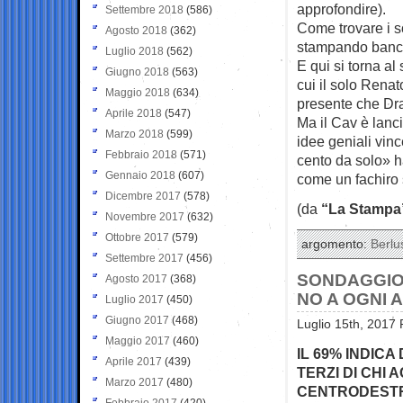
approfondire).
Settembre 2018
(586)
Come trovare i s
Agosto 2018
(362)
stampando banc
Luglio 2018
(562)
E qui si torna al
Giugno 2018
(563)
cui il solo Rena
Maggio 2018
(634)
presente che Dra
Aprile 2018
(547)
Ma il Cav è lanc
Marzo 2018
(599)
idee geniali vin
Febbraio 2018
(571)
cento da solo» 
Gennaio 2018
(607)
come un fachiro 
Dicembre 2017
(578)
(da
“La Stampa
Novembre 2017
(632)
Ottobre 2017
(579)
argomento:
Berlu
Settembre 2017
(456)
SONDAGGIO 
Agosto 2017
(368)
NO A OGNI 
Luglio 2017
(450)
Giugno 2017
(468)
Luglio 15th, 2017 
Maggio 2017
(460)
IL 69% INDICA
Aprile 2017
(439)
TERZI DI CHI
Marzo 2017
(480)
CENTRODESTRA
Febbraio 2017
(420)