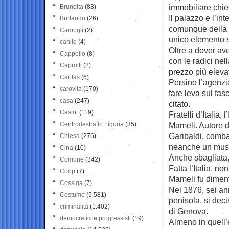
immobiliare chie
Brunetta
(83)
Il palazzo e l’in
Burlando
(26)
comunque della 
Camogli
(2)
unico elemento so
canile
(4)
Oltre a dover ave
Cappello
(8)
con le radici nel
Caprotti
(2)
prezzo più elevat
Caritas
(6)
Persino l’agenzi
carovita
(170)
fare leva sul fas
casa
(247)
citato.
Casini
(119)
Fratelli d’Italia,
Centrodestra in Liguria
(35)
Mameli. Autore de
Garibaldi, combat
Chiesa
(276)
neanche un museo 
Cina
(10)
Anche sbagliata, 
Comune
(342)
Fatta l’Italia, no
Coop
(7)
Mameli fu diment
Cossiga
(7)
Nel 1876, sei ann
Costume
(5.581)
penisola, si dec
criminalità
(1.402)
di Genova.
democratici e progressisti
(19)
Almeno in quell