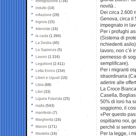
Immigrazione
(734)
novità .
indulto
(14)
Dei circa 2.600 r
inflazione
(26)
Genova, circa i
Ingroia
(15)
impegnato in lavor
Interviste
(16)
Per i profughi ass
la casta
(1.394)
(Sistema di prote
La Destra
(45)
richiedenti asilo
La Sapienza
(5)
lavoro, non c’è 
permesso di sog
Lavoro
(1.316)
semplificare).
LegaNord
(2.411)
Per i migranti os
Letta Enrico
(154)
straordinaria (C
Liberi e Uguali
(10)
aderire alle offe
Libia
(68)
La Croce Bianca
Libri
(33)
Casella, Bogliasc
Liguria Futurista
(25)
50% di loro ha s
mafia
(543)
soggiorno, il cos
manifesto
(7)
«Per questo pass
Margherita
(16)
ospitiamo noi, g
perchè si senton
Maroni
(171)
Per la legge, i m
Mastella
(16)