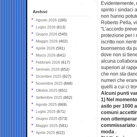
Evidentemente, n
spinto i sindaci a
Archivi
non hanno potuto
Agosto 2026
(160)
Roberto Pella, v
Luglio 2026
(613)
“L’accordo preved
Giugno 2026
(545)
protezione per i 
iscritto non rien
Maggio 2026
(402)
buonsenso da par
Aprile 2026
(591)
dove non si tien
Marzo 2026
(641)
alcuna collaboraz
Febbraio 2026
(617)
superiori al rap
Gennaio 2026
(652)
che non sta dand
Dicembre 2025
(627)
numeri che erano 
Novembre 2025
(668)
quelli a cui ci tr
Ottobre 2025
(651)
Alcuni punti va
Settembre 2025
(662)
1) Nel momento 
Agosto 2025
(669)
asilo per 1000 
Luglio 2025
(671)
comuni accettin
non ottemperan
Giugno 2025
(573)
commissariato a
Maggio 2025
(591)
moda .
Aprile 2025
(622)