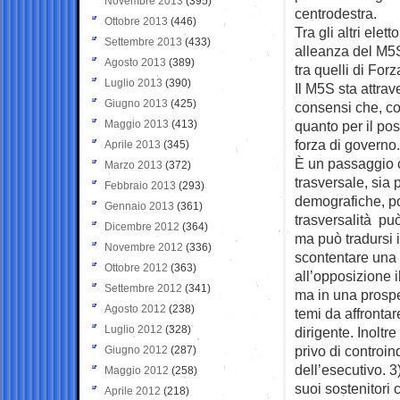
Novembre 2013
(395)
centrodestra.
Ottobre 2013
(446)
Tra gli altri elet
Settembre 2013
(433)
alleanza del M5S 
Agosto 2013
(389)
tra quelli di Forza
Luglio 2013
(390)
Il M5S sta attrav
Giugno 2013
(425)
consensi che, co
Maggio 2013
(413)
quanto per il po
forza di governo.
Aprile 2013
(345)
È un passaggio ch
Marzo 2013
(372)
trasversale, sia 
Febbraio 2013
(293)
demografiche, po
Gennaio 2013
(361)
trasversalità pu
Dicembre 2012
(364)
ma può tradursi i
Novembre 2012
(336)
scontentare una 
Ottobre 2012
(363)
all’opposizione i
Settembre 2012
(341)
ma in una prospe
Agosto 2012
(238)
temi da affrontar
Luglio 2012
(328)
dirigente. Inoltr
privo di controin
Giugno 2012
(287)
dell’esecutivo. 3
Maggio 2012
(258)
suoi sostenitori c
Aprile 2012
(218)