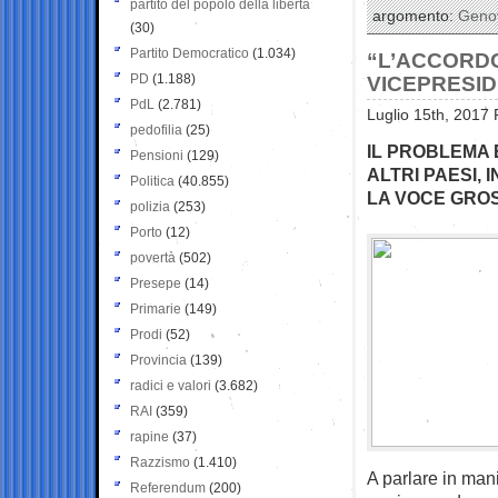
partito del popolo della libertà
argomento:
Geno
(30)
Partito Democratico
(1.034)
“L’ACCORDO 
PD
(1.188)
VICEPRESIDE
PdL
(2.781)
Luglio 15th, 2017 
pedofilia
(25)
IL PROBLEMA 
Pensioni
(129)
ALTRI PAESI, 
Politica
(40.855)
LA VOCE GRO
polizia
(253)
Porto
(12)
povertà
(502)
Presepe
(14)
Primarie
(149)
Prodi
(52)
Provincia
(139)
radici e valori
(3.682)
RAI
(359)
rapine
(37)
Razzismo
(1.410)
A parlare in man
Referendum
(200)