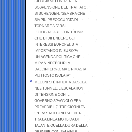
GIORGIA MELONI PER LA
SOSPENSIONE DEL TRATTATO
SI SCHENGEN: “SEMBRA CHE
SIA PIÙ PREOCCUPATA DI
TORNARE A FARSI
FOTOGRAFARE CON TRUMP
CHE DI DIFENDERE GLI
INTERESSI EUROPEI. STA
IMPORTANDO IN EUROPA
UN’AGENDA POLITICA CHE
MIRA A INDEBOLIRLA
DALL’INTERNO. MA È RIMASTA
PIUTTOSTO ISOLATA”
MELONI SI È INFILATA DA SOLA
NEL TUNNEL. L’ESCALATION
DI TENSIONE CON IL
GOVERNO SPAGNOLO ERA
PREVEDIBILE: TRE GIORNI FA
C’ERA STATO UNO SCONTRO
TRA LA LINEA MORBIDA DI
TAJANI E QUELLA DURA DELLA
PREMIER CON SALVINI E