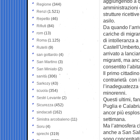
aggiungendo a que
Regione
(344)
amministrazioni c
Renzi
(1.521)
strutture ricettiv
Repetto
(46)
asilo.
Rifiuti
(84)
Da quando l’arriv
rom
(13)
cariche di migran
di intolleranza a 
Roma
(1.125)
Castell’Umberto,
Rutelli
(9)
arrivato a lancia
san gottardo
(4)
migranti, ma anc
San Martino
(3)
consentito l’abit
San Miniato
(2)
Il primo cittadin
sanità
(306)
contrarietà con i
Sarkozy
(43)
l’inadeguatezza d
scuola
(354)
minorenni.
Sestri Levante
(2)
Questi ultimi, fa
Sicurezza
(452)
Puglia e Calabri
ancor più esplosi
sindacati
(162)
settimana.
Sinistra arcobaleno
(11)
Ma l’atmosfera c
Soru
(4)
anche a San Salvo,
sprechi
(319)
sono concentrati 