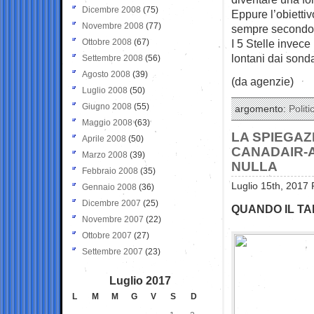
Dicembre 2008
(75)
Eppure l’obiettiv
Novembre 2008
(77)
sempre secondo 
Ottobre 2008
(67)
I 5 Stelle invec
lontani dai sond
Settembre 2008
(56)
Agosto 2008
(39)
(da agenzie)
Luglio 2008
(50)
Giugno 2008
(55)
argomento:
Politi
Maggio 2008
(63)
LA SPIEGAZ
Aprile 2008
(50)
CANADAIR-
Marzo 2008
(39)
NULLA
Febbraio 2008
(35)
Luglio 15th, 2017 
Gennaio 2008
(36)
Dicembre 2007
(25)
QUANDO IL TA
Novembre 2007
(22)
Ottobre 2007
(27)
Settembre 2007
(23)
Luglio 2017
L
M
M
G
V
S
D