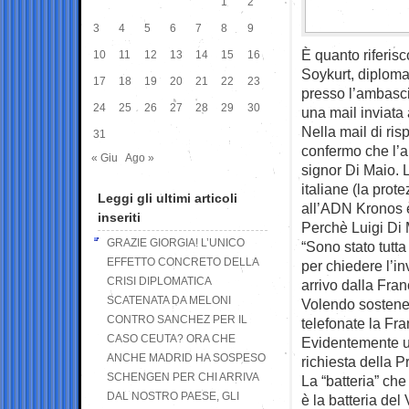
1
2
3
4
5
6
7
8
9
È quanto riferis
10
11
12
13
14
15
16
Soykurt, diplomat
17
18
19
20
21
22
23
presso l’ambasci
24
25
26
27
28
29
30
una mail inviata 
Nella mail di ris
31
confermo che l’a
« Giu
Ago »
signor Di Maio. L
italiane (la prot
Leggi gli ultimi articoli
all’ADN Kronos 
inseriti
Perchè Luigi Di M
GRAZIE GIORGIA! L’UNICO
“Sono stato tutta
EFFETTO CONCRETO DELLA
per chiedere l’in
CRISI DIPLOMATICA
arrivo dalla Fran
SCATENATA DA MELONI
Volendo sostener
CONTRO SANCHEZ PER IL
telefonate la Fra
CASO CEUTA? ORA CHE
Evidentemente un
ANCHE MADRID HA SOSPESO
richiesta della P
SCHENGEN PER CHI ARRIVA
La “batteria” che
DAL NOSTRO PAESE, GLI
è la batteria del