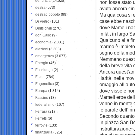
denuncia
(14.528)
non fosse stato 
destra
(573)
avuto ancora cin
Ma qualcosa si e
destradipopolo
(99)
case ebbe nascit
Di Pietro
(101)
dove Mameli nac
Diritti civili
(276)
in là , in largo S
don Gallo
(9)
Qualcuno alla fine
economia
(2.331)
marmo è impietoso
elezioni
(3.303)
segno della modi
emergenza
(3.077)
Nemmeno questo b
Energia
(45)
della breve vita
Esselunga
(2)
Ancora quest’ann
Esteri
(784)
ilarità nella m
Eugenetica
(3)
omaggio all’autor
dove visse e no
Europa
(1.314)
Mameli eroe dell
Fassino
(13)
venne in mente 
federalismo
(167)
le parole dell’inn
Ferrara
(21)
Secondo quanto si
Ferretti
(6)
in piazza San Ber
ferrovie
(133)
ristrutturazione»
finanziaria
(325)
che si trova acc