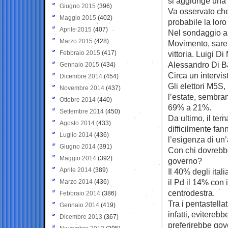
si aggiunge una 
Giugno 2015
(396)
Va osservato che t
Maggio 2015
(402)
probabile la loro 
Aprile 2015
(407)
Nel sondaggio abb
Marzo 2015
(428)
Movimento, sareb
Febbraio 2015
(417)
vittoria. Luigi D
Alessandro Di Ba
Gennaio 2015
(434)
Circa un intervis
Dicembre 2014
(454)
Gli elettori M5S,
Novembre 2014
(437)
l’estate, sembra
Ottobre 2014
(440)
69% a 21%.
Settembre 2014
(450)
Da ultimo, il tem
Agosto 2014
(433)
difficilmente fan
Luglio 2014
(436)
l’esigenza di un’
Giugno 2014
(391)
Con chi dovrebbe
Maggio 2014
(392)
governo?
Aprile 2014
(389)
Il 40% degli ital
il Pd il 14% con i
Marzo 2014
(436)
centrodestra.
Febbraio 2014
(386)
Tra i pentastell
Gennaio 2014
(419)
infatti, evitere
Dicembre 2013
(367)
preferirebbe gove