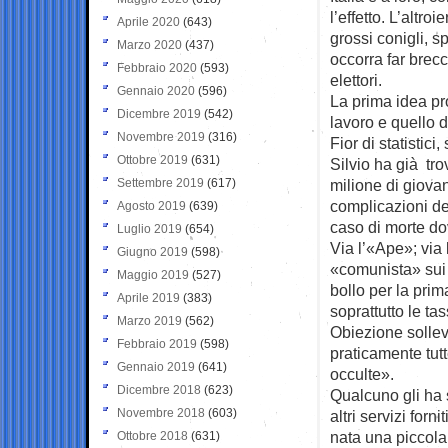
l’effetto. L’altro
Aprile 2020
(643)
grossi conigli, 
Marzo 2020
(437)
occorra far brecc
Febbraio 2020
(593)
elettori.
Gennaio 2020
(596)
La prima idea pr
Dicembre 2019
(542)
lavoro e quello 
Novembre 2019
(316)
Fior di statistici
Ottobre 2019
(631)
Silvio ha già tr
Settembre 2019
(617)
milione di giovan
complicazioni de
Agosto 2019
(639)
caso di morte dov
Luglio 2019
(654)
Via l’«Ape»; via
Giugno 2019
(598)
«comunista» sui 
Maggio 2019
(527)
bollo per la prim
Aprile 2019
(383)
soprattutto le ta
Marzo 2019
(562)
Obiezione sollev
Febbraio 2019
(598)
praticamente tut
Gennaio 2019
(641)
occulte».
Dicembre 2018
(623)
Qualcuno gli ha 
Novembre 2018
(603)
altri servizi for
nata una piccola
Ottobre 2018
(631)