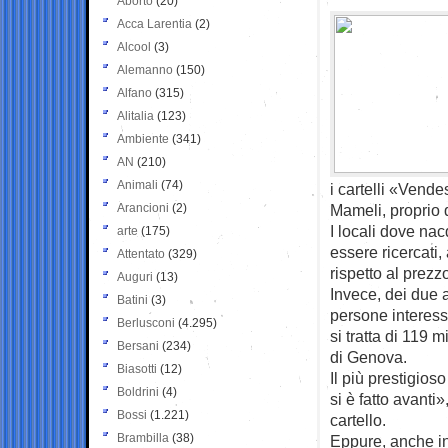
Aborto
(20)
Acca Larentia
(2)
Alcool
(3)
Alemanno
(150)
Alfano
(315)
Alitalia
(123)
Ambiente
(341)
AN
(210)
Animali
(74)
i cartelli «Vend
Arancioni
(2)
Mameli, proprio qu
I locali dove na
arte
(175)
essere ricercati,
Attentato
(329)
rispetto al prezzo
Auguri
(13)
Invece, dei due 
Batini
(3)
persone interes
Berlusconi
(4.295)
si tratta di 119 m
Bersani
(234)
di Genova.
Biasotti
(12)
Il più prestigi
Boldrini
(4)
si è fatto avanti
Bossi
(1.221)
cartello.
Brambilla
(38)
Eppure, anche in