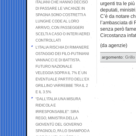
ITALIANI CHE HANNO DECISO
urgenti tra le pi
DI PASSARE LE VACANZE IN
deputati, ministri,
SPAGNA SONO COSTRETTI A
C’è da notare ch
LUNGHE CODE AL LORO
l’ambasciata di F
ARRIVO, CON PASSEGGERI
senza però farne
SCELTI A CASO O INTERI AEREI
Circostanza infa
CONTROLLATI
(da agenzie)
L’ITALIA RISCHIA DI RIMANERE
OSTAGGIO DEI FILO-PUTINIANI
argomento:
Grillo
VANNACCI E DI BATTISTA.
FUTURO NAZIONALE
VELEGGIA SOPRA IL 7% E UN
EVENTUALE PARTITO DELL’EX
GRILLINO VARREBBE TRA IL 2
E IL 3.5%
“DALL’ITALIA UNA MISURA
RIDICOLA E
IRRESPONSABILE”: SIRA
REGO, MINISTRA DELLA
GIOVENTÙ DEL GOVERNO
SPAGNOLO, FA LO SHAMPOO A