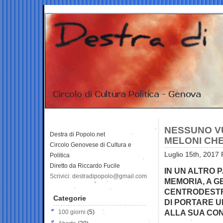
NESSUNO VU
Destra di Popolo.net
MELONI CHE
Circolo Genovese di Cultura e
Luglio 15th, 2017 
Politica
Diretto da Riccardo Fucile
IN UN ALTRO 
Scrivici: destradipopolo@gmail.com
MEMORIA, A G
CENTRODESTRA
Categorie
DI PORTARE U
ALLA SUA CO
100 giorni
(5)