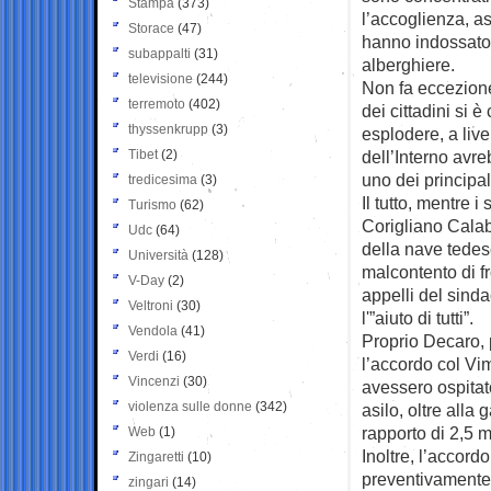
Stampa
(373)
l’accoglienza, a
Storace
(47)
hanno indossato l
subappalti
(31)
alberghiere.
televisione
(244)
Non fa eccezione
terremoto
(402)
dei cittadini si 
thyssenkrupp
(3)
esplodere, a livel
Tibet
(2)
dell’Interno avre
uno dei principali 
tredicesima
(3)
Il tutto, mentre 
Turismo
(62)
Corigliano Calabr
Udc
(64)
della nave tedesc
Università
(128)
malcontento di f
V-Day
(2)
appelli del sind
Veltroni
(30)
l'”aiuto di tutti”.
Vendola
(41)
Proprio Decaro, 
Verdi
(16)
l’accordo col Vi
Vincenzi
(30)
avessero ospitato
violenza sulle donne
(342)
asilo, oltre alla
rapporto di 2,5 m
Web
(1)
Inoltre, l’accord
Zingaretti
(10)
preventivamente i
zingari
(14)