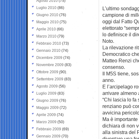
Agosto 2010
(75)
Luglio 2010
(86)
L’ultimo sondaggi
campione di mil
Giugno 2010
(76)
oggi dal Fatto Q
Maggio 2010
(75)
elettorato “semp
Aprile 2010
(66)
lo definisce il dir
Marzo 2010
(79)
Noto.
Febbraio 2010
(73)
La rilevazione ri
Gennaio 2010
(74)
Democratico che 
Dicembre 2009
(74)
Matteo Renzi ch
Novembre 2009
(83)
consenso.
Ottobre 2009
(90)
Il M5S tiene, sos
Settembre 2009
(83)
anno.
E l’arcipelago ro
Agosto 2009
(56)
arrivare almeno 
Luglio 2009
(83)
“Chi lascia lo fa
Giugno 2009
(76)
renziano può con
Maggio 2009
(72)
avvicina pericol
Aprile 2009
(74)
Ma è importante s
Marzo 2009
(50)
dichiara di non v
Febbraio 2009
(69)
alla sinistra del
Gennaio 2009
(70)
diventare una fo