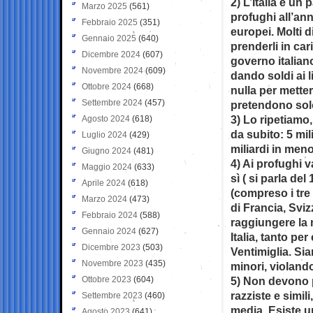
2) L’Italia è un
Marzo 2025
(561)
profughi all’ann
Febbraio 2025
(351)
europei. Molti 
Gennaio 2025
(640)
prenderli in cari
Dicembre 2024
(607)
governo italian
Novembre 2024
(609)
dando soldi ai 
Ottobre 2024
(668)
nulla per metter
Settembre 2024
(457)
pretendono solo
3) Lo ripetiamo,
Agosto 2024
(618)
da subito: 5 mi
Luglio 2024
(429)
miliardi in men
Giugno 2024
(481)
4) Ai profughi v
Maggio 2024
(633)
sì ( si parla del
Aprile 2024
(618)
(compreso i tre
Marzo 2024
(473)
di Francia, Sviz
Febbraio 2024
(588)
raggiungere la
Gennaio 2024
(627)
Italia, tanto pe
Dicembre 2023
(503)
Ventimiglia. Sia
Novembre 2023
(435)
minori, violando
Ottobre 2023
(604)
5) Non devono p
razziste e simili
Settembre 2023
(460)
media. Esiste u
Agosto 2023
(641)