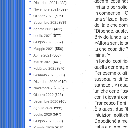
decoro, costring
Dicembre 2021
(488)
imitarlo per solid
Novembre 2021
(599)
In compenso il C
Ottobre 2021
(506)
una sfilza di fr
Settembre 2021
(539)
del tale che dom
Agosto 2021
(423)
“Dipende, qualcu
Luglio 2021
(577)
Brivido lungo la
Giugno 2021
(559)
«Allora sentite q
tu che cosa dici?
Maggio 2021
(556)
minuti”».
Aprile 2021
(506)
In fondo, così ri
Marzo 2021
(647)
quella generazi
Febbraio 2021
(570)
Per esempio, gli
Gennaio 2021
(605)
susseguirsi di f
Dicembre 2020
(619)
stanotte…») quan
Novembre 2020
(575)
uniche cene fisse
Ottobre 2020
(638)
con i giovani con
Settembre 2020
(465)
Francesco Ferri.
Agosto 2020
(588)
È a questi due “
intuizioni politi
Luglio 2020
(597)
Dopodichè a metà
Giugno 2020
(580)
Italia e a loro, 
Maggio 2020
(618)