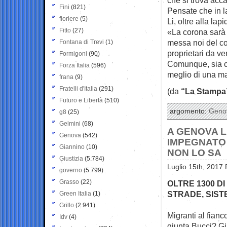
Fini
(821)
Pensate che in l
fioriere
(5)
Li, oltre alla l
Fitto
(27)
«La corona sarà 
messa noi del con
Fontana di Trevi
(1)
proprietari da v
Formigoni
(90)
Comunque, sia chi
Forza Italia
(596)
meglio di una ma
frana
(9)
Fratelli d'Italia
(291)
(da
“La Stampa
Futuro e Libertà
(510)
argomento:
Geno
g8
(25)
Gelmini
(68)
A GENOVA LA
Genova
(542)
IMPEGNATO I
Giannino
(10)
NON LO SA
Giustizia
(5.784)
Luglio 15th, 2017 
governo
(5.799)
Grasso
(22)
OLTRE 1300 D
STRADE, SIST
Green Italia
(1)
Grillo
(2.941)
Migranti al fianc
Idv
(4)
giunta Bucci? 