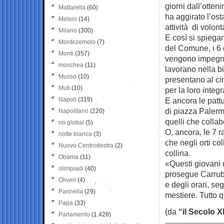
giorni dall’otte
Mattarella
(60)
ha aggirato l’os
Meloni
(14)
attività di volon
Milano
(300)
E così si spiega
Montezemolo
(7)
del Comune, i 6 d
Monti
(357)
vengono impegna
moschea
(11)
lavorano nella b
Musso
(10)
presentano al ci
Muti
(10)
per la loro integ
Napoli
(319)
E ancora le patt
di piazza Palermo
Napolitano
(220)
quelli che colla
no global
(5)
O, ancora, le 7 r
notte bianca
(3)
che negli orti co
Nuovo Centrodestra
(2)
collina.
Obama
(11)
«Questi giovani u
olimpiadi
(40)
prosegue Carrubb
Oliveri
(4)
e degli orari, s
Pannella
(29)
mestiere. Tutto 
Papa
(33)
(da
“il Secolo X
Parlamento
(1.428)