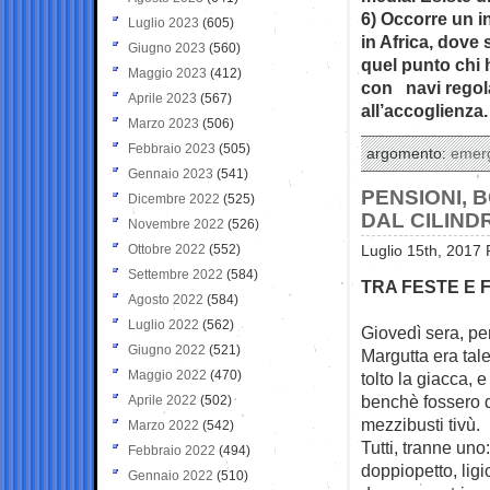
6) Occorre un i
Luglio 2023
(605)
in Africa, dove 
Giugno 2023
(560)
quel punto chi 
Maggio 2023
(412)
con navi regola
Aprile 2023
(567)
all’accoglienza.
Marzo 2023
(506)
Febbraio 2023
(505)
argomento:
emer
Gennaio 2023
(541)
PENSIONI, 
Dicembre 2022
(525)
DAL CILIND
Novembre 2022
(526)
Ottobre 2022
(552)
Luglio 15th, 2017 
Settembre 2022
(584)
TRA FESTE E 
Agosto 2022
(584)
Luglio 2022
(562)
Giovedì sera, per
Giugno 2022
(521)
Margutta era tal
Maggio 2022
(470)
tolto la giacca, e 
benchè fossero d
Aprile 2022
(502)
mezzibusti tivù.
Marzo 2022
(542)
Tutti, tranne uno
Febbraio 2022
(494)
doppiopetto, ligi
Gennaio 2022
(510)