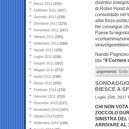
distintivi (integr
Marzo 2012
(255)
di Robin Hood del
Febbraio 2012
(247)
consolidato nel 
Gennaio 2012
(259)
altre forze politi
Dicembre 2011
(223)
Ne consegue che 
Novembre 2011
(267)
Paese fa registr
Ottobre 2011
(283)
«contaminazione»
Settembre 2011
(268)
stravolgerebbero
Agosto 2011
(155)
Nando Pagnonce
Luglio 2011
(204)
(da
“Il Corriere 
Giugno 2011
(262)
Maggio 2011
(273)
argomento:
Grillo
Aprile 2011
(248)
SONDAGGIO I
Marzo 2011
(255)
RIESCE A 
Febbraio 2011
(233)
Gennaio 2011
(253)
Luglio 15th, 2017 
Dicembre 2010
(237)
CHI NON VOTA
Novembre 2010
(187)
ZOCCOLO DURO
Ottobre 2010
(157)
SINISTRA DEL
Settembre 2010
(148)
ARRIVARE AL 