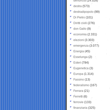
denuncia
(14.528)
destra
(573)
destradipopolo
(99)
Di Pietro
(101)
Diritti civili
(276)
don Gallo
(9)
economia
(2.331)
elezioni
(3.303)
emergenza
(3.077)
Energia
(45)
Esselunga
(2)
Esteri
(784)
Eugenetica
(3)
Europa
(1.314)
Fassino
(13)
federalismo
(167)
Ferrara
(21)
Ferretti
(6)
ferrovie
(133)
finanziaria
(325)