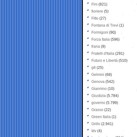
Fini
(821)
fioriere
(5)
Fitto
(27)
Fontana di Trevi
(1)
Formigoni
(90)
Forza Italia
(596)
frana
(9)
Fratelli d'Italia
(291)
Futuro e Libertà
(510)
g8
(25)
Gelmini
(68)
Genova
(542)
Giannino
(10)
Giustizia
(5.784)
governo
(5.799)
Grasso
(22)
Green Italia
(1)
Grillo
(2.941)
Idv
(4)