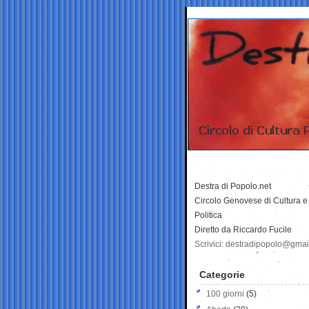
Destra di Popolo.net
Circolo Genovese di Cultura e
Politica
Diretto da Riccardo Fucile
Scrivici: destradipopolo@gma
Categorie
100 giorni
(5)