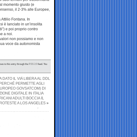
 al momento giusto (e
onsenso, il 2-3% alle Europee,
 Attilio Fontana. In
i è lanciato in un’insolita
di”) e poi proprio contro
e a noi.
i valori non possiamo e non
 sua voce da autonomista
ses to this entry through the
RSS 2.0
feed. You
 DATO IL VIA LIBERA AL DDL
, PERCHÉ PERMETTE AGLI
 EUROPEO GOVSATCOM) DI
ONE DIGITALE IN ITALIA
ICANI ADULTI BOCCIA IL
PROTESTE A LOS ANGELES
»