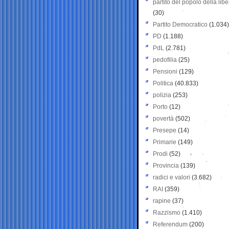
partito del popolo della libe
(30)
Partito Democratico
(1.034)
PD
(1.188)
PdL
(2.781)
pedofilia
(25)
Pensioni
(129)
Politica
(40.833)
polizia
(253)
Porto
(12)
povertà
(502)
Presepe
(14)
Primarie
(149)
Prodi
(52)
Provincia
(139)
radici e valori
(3.682)
RAI
(359)
rapine
(37)
Razzismo
(1.410)
Referendum
(200)