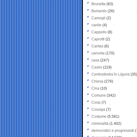
Brunetta
(83)
Burlando
(26)
Camogli
(2)
canile
(4)
Cappello
(8)
Caprotti
(2)
Caritas
(6)
carovita
(170)
casa
(247)
Casini
(119)
Centrodestra in Liguria
(35
Chiesa
(276)
Cina
(10)
Comune
(342)
Coop
(7)
Cossiga
(7)
Costume
(5.581)
criminalità
(1.402)
democratici e progressisti
(