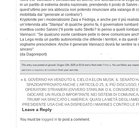
in un partito di estrema destra nazionale, prendendo il posto di Salvini
quest’ultimo per ora abbozza non potendo rinunciare alla valanga di c
mobilitata dal “generale al contrario”)
Kryptonite per i moderatissimi Zaia e Fedriga, e anche per il più realista
un’intervista alla “Stampa” di qualche giorno fa, il governatore lumbard s
invettiva contro Salvini (“Il ponte sullo Stretto? Io penso a quelli lombar
Vannacci: “Se qualcuno vuole cambiare pelle lo deve comunicare anch
La Lega resta un partito autonomista che difende i territori, e da quest
vogliamo prescindere. Anche il generale Vannacci dovrà far sentire la
sincero”
(da Dagoreport)
This entry was posted on giovedì, Giugno 12th, 2025 at 20:14 and is filed under
Politica
. You can follow any respon
can
leave a response
, or
trackback
from your own site.
«
IL GOVERNO HA VENDUTO IL CIELO A ELON MUSK: IL SENATO HA
SPAZIOAPPROVATO ANCHE L’ARTICOLO 25, IL PIÙ DISCUSSO
OPERATORI STRANIERI (OVVERO STARLINK O IL CONSORZIO
GIOCARE UN RUOLO IMPORTANTE NEI SISTEMI DI COMUNICAZI
TRUMP HA SPACCATO L’AMERICA: QUASI LA METÀ DEGLI AMER
PRESIDENTE USA CHE HA DISPIEGATO I MARINES CONTRO LE 
Leave a Reply
You must be
logged in
to post a comment.