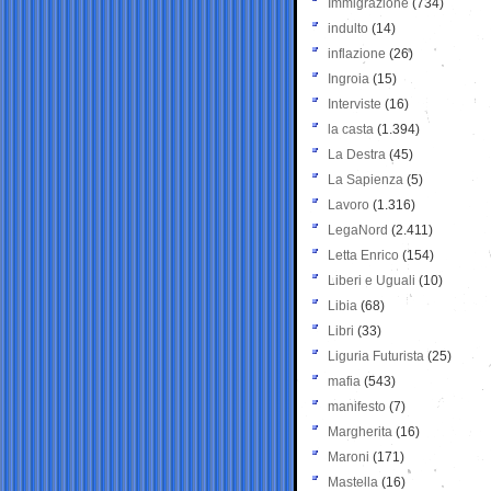
Immigrazione
(734)
indulto
(14)
inflazione
(26)
Ingroia
(15)
Interviste
(16)
la casta
(1.394)
La Destra
(45)
La Sapienza
(5)
Lavoro
(1.316)
LegaNord
(2.411)
Letta Enrico
(154)
Liberi e Uguali
(10)
Libia
(68)
Libri
(33)
Liguria Futurista
(25)
mafia
(543)
manifesto
(7)
Margherita
(16)
Maroni
(171)
Mastella
(16)