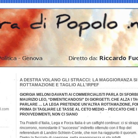
A DESTRA VOLANO GLI STRACCI: LA MAGGIORANZA SI
ROTTAMAZIONE E TAGLIO ALL’IRPEF
GIORGIA MELONI DAVANTI AI COMMERCIALISTI PARLA DI SFORB
MAURIZIO LEO, “DIMENTICANDOSI” DI GIORGETTI. CHE ALZA I T
PARLARE … LA LEGA PRETENDE UN’ALTRA ROTTAMAZIONE, FORZ
il.com
PRIMA DI TAGLIARE LE TASSE AL CETO MEDIO – PECCATO CHE I
PROVVEDIMENTI, NON CI SIANO
Tra Fratelli d’Italia, Lega e Forza Italia è un catfight continuo: ci si strap
rincorrono, nonostante il “successo” indiretto ottenuto con il flop del
referendum di Landini-Schlein-Conte, che non ha raggiunto il quorum.
Dietro la facciata di coesione, nella maggioranza si sta infatti