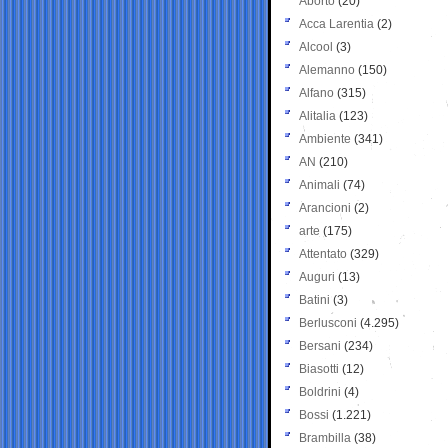
Aborto
(20)
Acca Larentia
(2)
Alcool
(3)
Alemanno
(150)
Alfano
(315)
Alitalia
(123)
Ambiente
(341)
AN
(210)
Animali
(74)
Arancioni
(2)
arte
(175)
Attentato
(329)
Auguri
(13)
Batini
(3)
Berlusconi
(4.295)
Bersani
(234)
Biasotti
(12)
Boldrini
(4)
Bossi
(1.221)
Brambilla
(38)