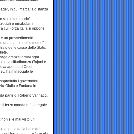
age”, in cui marca la distanza
e sta a me crearle”.
crociati e mirabolanti
a cui Forza Italia si oppone
n è un provvedimento
nte una mano al ceto medio”.
trato delle casse dello Stato,
iete.
la maggioranza: ormai ogni
a sulla cittadinanza (Tajani è
aveva aperto ad Orcel,
tti ha minacciato le
soprattutto i governatori
zia-Giulia e Fontana in
e da parte di Roberto Vannacci,
o il terzo mandato: “Le regole
: non si è mai visto un
lto sospetto dalla base del
suoi territori per trasformarla