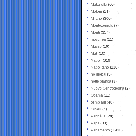
Mattarella
(60)
Meloni
(14)
Milano
(300)
Montezemolo
(7)
Monti
(357)
moschea
(11)
Musso
(10)
Muti
(10)
Napoli
(319)
Napolitano
(220)
no global
(5)
notte bianca
(3)
Nuovo Centrodestra
(2)
Obama
(11)
olimpiadi
(40)
Oliveri
(4)
Pannella
(29)
Papa
(33)
Parlamento
(1.428)