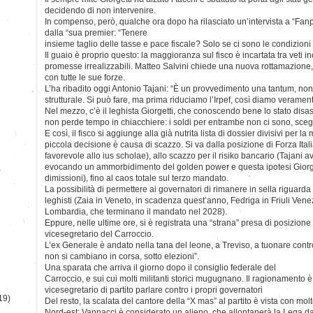
decidendo di non intervenire.
In compenso, però, qualche ora dopo ha rilasciato un’intervista a “Fanp
dalla “sua premier: “Tenere
insieme taglio delle tasse e pace fiscale? Solo se ci sono le condizioni 
Il guaio è proprio questo: la maggioranza sul fisco è incartata tra veti in
promesse irrealizzabili. Matteo Salvini chiede una nuova rottamazione, 
con tutte le sue forze.
L’ha ribadito oggi Antonio Tajani: “È un provvedimento una tantum, no
strutturale. Si può fare, ma prima riduciamo l’Irpef, così diamo verame
Nel mezzo, c’è il leghista Giorgetti, che conoscendo bene lo stato disas
non perde tempo in chiacchiere: i soldi per entrambe non ci sono, scegl
E così, il fisco si aggiunge alla già nutrita lista di dossier divisivi per 
piccola decisione è causa di scazzo. Si va dalla posizione di Forza Itali
favorevole allo ius scholae), allo scazzo per il risiko bancario (Tajani 
evocando un ammorbidimento del golden power e questa ipotesi Giorge
)
dimissioni), fino al caos totale sul terzo mandato.
La possibilità di permettere ai governatori di rimanere in sella riguarda 
leghisti (Zaia in Veneto, in scadenza quest’anno, Fedriga in Friuli Vene
Lombardia, che terminano il mandato nel 2028).
Eppure, nelle ultime ore, si è registrata una “strana” presa di posizion
vicesegretario del Carroccio.
L’ex Generale è andato nella tana del leone, a Treviso, a tuonare contr
non si cambiano in corsa, sotto elezioni”.
Una sparata che arriva il giorno dopo il consiglio federale del
Carroccio, e sui cui molti militanti storici mugugnano. Il ragionamento è
vicesegretario di partito parlare contro i propri governatori
19)
Del resto, la scalata del cantore della “X mas” al partito è vista con mo
Nord-est: Vannacci è considerato un alieno, che allontanerà la Lega dai 