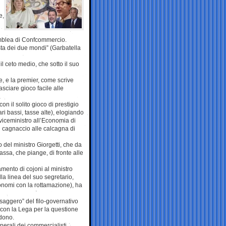
e,
emblea di Confcommercio.
sta dei due mondi” (Garbatella
l ceto medio, che sotto il suo
ile, e la premier, come scrive
sciare gioco facile alle
on il solito gioco di prestigio
ri bassi, tasse alte), elogiando
 viceministro all’Economia di
n cagnaccio alle calcagna di
o del ministro Giorgetti, che da
assa, che piange, di fronte alle
mento di cojoni al ministro
lla linea del suo segretario,
onomi con la rottamazione), ha
saggero” del filo-governativo
 con la Lega per la questione
ndono.
enerali dei commercialisti,