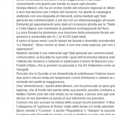
consumando una guerra per bande su quasi ogni dossier.
Giorgia Meloni, che ha un occhio rivolto alle elezioni regionali di ottobr
il vero test decisivo per il futuro del Governo, ha aperto la campagna
elettorale con una doppietta di interventi, prima martedì agli Stati
generali dei commercialisti, e poi ieri con un videomessaggio all’ass
Entrambi gli appuntamenti sono stati un’occasione ghiotta per la “Stati
e Colle Oppio), per sventolare la questione acchiappavoti del fisco.
La sora Giorgia ha promesso una riduzione della pressione fiscale per i
governo è aumentata dal 41,7 al 42,6% (dati Istat).
Il carico di tasse verso i pochi italiani tar-tassati è diventato insostenib
“La Stampa”, “deve correre ai ripari, e con una certa urgenza, per non la
opposizioni”.
Martedì, durante il suo intervento agli Stati generali dei commercialisti, c
comunicativo, la Ducetta ha nascosto i guai dell’economia italiana (sala
l’attività del Governo e lodando in particolare il lavoro di Maurizio Leo,
Fratelli d’Italia, che la premier ha piazzato a Via XX Settembre come u
Giorgetti.
Peccato che la Ducetta si sia dimenticata di sottolineare l’intenso lavor
due anni e mezzo trotta per tamponare i buchi di bilancio e salvare la c
richieste dei partiti di maggioranza.
Una “dimenticanza”, quella della Meloni, che ha provocato un gran gira
leghista, che di fronte alle parole della sua premier, peraltro contrarie a
Matteo Salvini (che del ceto medio se ne impipa, e pensa solo agli aut
deciso di non prendere la parola (il suo intervento era previsto).
Curioso che per scovare la notizia dello scazzo tocchi prendere “il Mes
Caltagirone (il “padrone di Roma” negli ultimi tempi s’è molto adontato
Bpm), mentre il “Corriere”, e anche “Repubblica” e “Stampa” la nasco
Il sempre mite Giorgetti ha alzato i tacchi e sbattuto la porta agli stati g