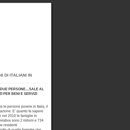
 DI ITALIANI IN
ER DUE PERSONE…SALE AL
 PER BENI E SERVIZI
 le persone povere in Italia, il
lazione. E’ quanto fa sapere
e nel 2010 le famiglie in
elativa sono 2 milioni e 734
ie residenti.
tratta di quelle famiglie che