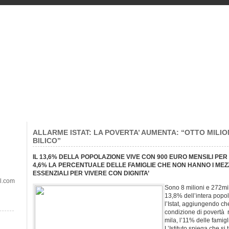
ALLARME ISTAT: LA POVERTA’ AUMENTA: “OTTO MILIONI
BILICO”
IL 13,6% DELLA POPOLAZIONE VIVE CON 900 EURO MENSILI P
4,6% LA PERCENTUALE DELLE FAMIGLIE CHE NON HANNO I MEZZI
ESSENZIALI PER VIVERE CON DIGNITA’
il.com
Sono 8 milioni e 272mila
13,8% dell’intera popo
l’Istat, aggiungendo ch
condizione di povertà r
mila, l’11% delle famigl
L’Istituto spiega che si 