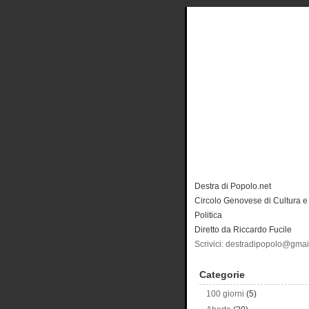
Destra di Popolo.net
Circolo Genovese di Cultura e
Politica
Diretto da Riccardo Fucile
Scrivici: destradipopolo@gma
Categorie
100 giorni
(5)