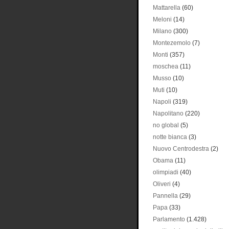
Mattarella
(60)
Meloni
(14)
Milano
(300)
Montezemolo
(7)
Monti
(357)
moschea
(11)
Musso
(10)
Muti
(10)
Napoli
(319)
Napolitano
(220)
no global
(5)
notte bianca
(3)
Nuovo Centrodestra
(2)
Obama
(11)
olimpiadi
(40)
Oliveri
(4)
Pannella
(29)
Papa
(33)
Parlamento
(1.428)