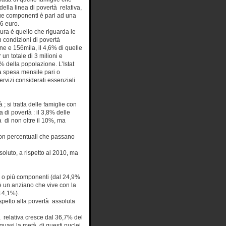
della linea di povertà relativa,
ue componenti è pari ad una
6 euro.
aura è quello che riguarda le
in condizioni di povertà
ne e 156mila, il 4,6% di quelle
 un totale di 3 milioni e
% della popolazione. L’Istat
a spesa mensile pari o
ervizi considerati essenziali
; si tratta delle famiglie con
di povertà : il 3,8% delle
tà di non oltre il 10%, ma
 con percentuali che passano
soluto, a rispetto al 2010, ma
i 5 o più componenti (dal 24,9%
è un anziano che vive con la
 14,1%).
spetto alla povertà assoluta
tà relativa cresce dal 36,7% del
 quasi la metà di questi nuclei