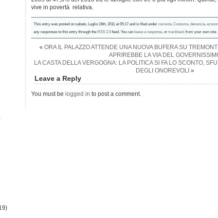
vive in povertà relativa.
This entry was posted on sabato, Luglio 16th, 2011 at 05:17 and is filed under
carovita
,
Costume
,
denuncia
,
econo
any responses to this entry through the
RSS 2.0
feed. You can
leave a response
, or
trackback
from your own site.
«
ORA IL PALAZZO ATTENDE UNA NUOVA BUFERA SU TREMONT
APRIREBBE LA VIA DEL GOVERNISSIM
LA CASTA DELLA VERGOGNA: LA POLITICA SI FA LO SCONTO, SFUM
DEGLI ONOREVOLI
»
Leave a Reply
You must be
logged in
to post a comment.
)
19)