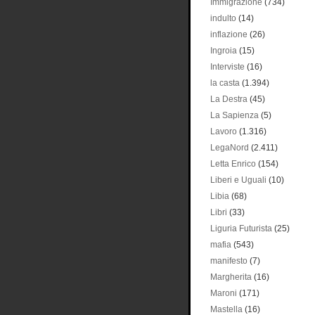
Immigrazione
(734)
indulto
(14)
inflazione
(26)
Ingroia
(15)
Interviste
(16)
la casta
(1.394)
La Destra
(45)
La Sapienza
(5)
Lavoro
(1.316)
LegaNord
(2.411)
Letta Enrico
(154)
Liberi e Uguali
(10)
Libia
(68)
Libri
(33)
Liguria Futurista
(25)
mafia
(543)
manifesto
(7)
Margherita
(16)
Maroni
(171)
Mastella
(16)