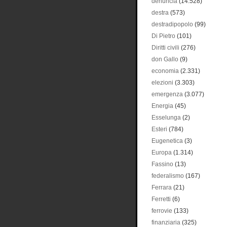
denuncia
(14.528)
destra
(573)
destradipopolo
(99)
Di Pietro
(101)
Diritti civili
(276)
don Gallo
(9)
economia
(2.331)
elezioni
(3.303)
emergenza
(3.077)
Energia
(45)
Esselunga
(2)
Esteri
(784)
Eugenetica
(3)
Europa
(1.314)
Fassino
(13)
federalismo
(167)
Ferrara
(21)
Ferretti
(6)
ferrovie
(133)
finanziaria
(325)