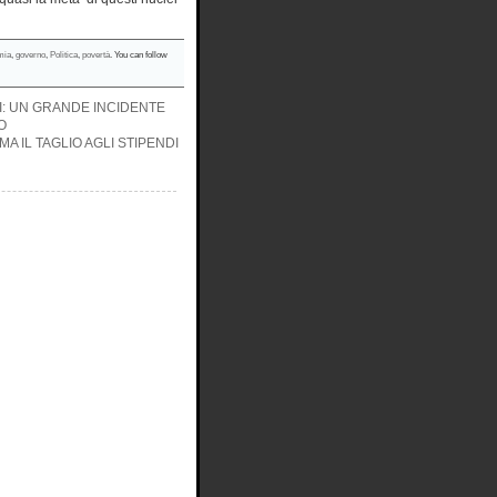
mia
,
governo
,
Politica
,
povertà
. You can follow
I: UN GRANDE INCIDENTE
O
A IL TAGLIO AGLI STIPENDI