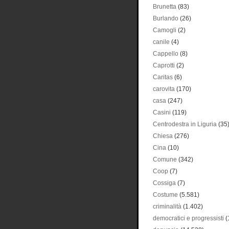
Brunetta
(83)
Burlando
(26)
Camogli
(2)
canile
(4)
Cappello
(8)
Caprotti
(2)
Caritas
(6)
carovita
(170)
casa
(247)
Casini
(119)
Centrodestra in Liguria
(35
Chiesa
(276)
Cina
(10)
Comune
(342)
Coop
(7)
Cossiga
(7)
Costume
(5.581)
criminalità
(1.402)
democratici e progressisti
(