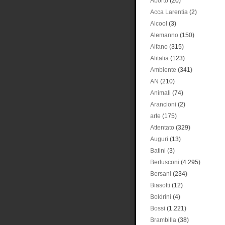
Aborto
(20)
Acca Larentia
(2)
Alcool
(3)
Alemanno
(150)
Alfano
(315)
Alitalia
(123)
Ambiente
(341)
AN
(210)
Animali
(74)
Arancioni
(2)
arte
(175)
Attentato
(329)
Auguri
(13)
Batini
(3)
Berlusconi
(4.295)
Bersani
(234)
Biasotti
(12)
Boldrini
(4)
Bossi
(1.221)
Brambilla
(38)