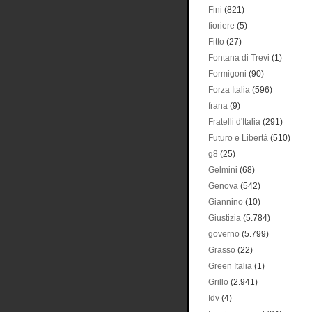
Fini
(821)
fioriere
(5)
Fitto
(27)
Fontana di Trevi
(1)
Formigoni
(90)
Forza Italia
(596)
frana
(9)
Fratelli d'Italia
(291)
Futuro e Libertà
(510)
g8
(25)
Gelmini
(68)
Genova
(542)
Giannino
(10)
Giustizia
(5.784)
governo
(5.799)
Grasso
(22)
Green Italia
(1)
Grillo
(2.941)
Idv
(4)