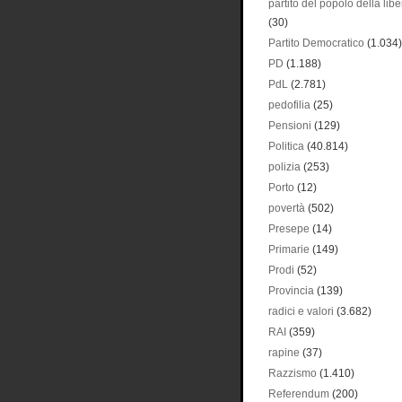
partito del popolo della libe
(30)
Partito Democratico
(1.034)
PD
(1.188)
PdL
(2.781)
pedofilia
(25)
Pensioni
(129)
Politica
(40.814)
polizia
(253)
Porto
(12)
povertà
(502)
Presepe
(14)
Primarie
(149)
Prodi
(52)
Provincia
(139)
radici e valori
(3.682)
RAI
(359)
rapine
(37)
Razzismo
(1.410)
Referendum
(200)