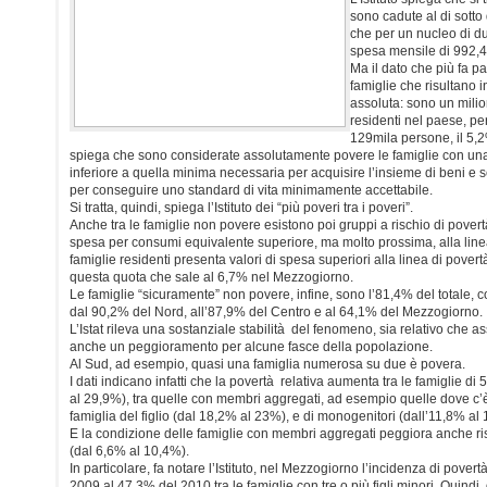
sono cadute al di sotto 
che per un nucleo di d
spesa mensile di 992,4
Ma il dato che più fa p
famiglie che risultano 
assoluta: sono un milio
residenti nel paese, per
129mila persone, il 5,2
spiega che sono considerate assolutamente povere le famiglie con un
inferiore a quella minima necessaria per acquisire l’insieme di beni e s
per conseguire uno standard di vita minimamente accettabile.
Si tratta, quindi, spiega l’Istituto dei “più poveri tra i poveri”.
Anche tra le famiglie non povere esistono poi gruppi a rischio di povertà 
spesa per consumi equivalente superiore, ma molto prossima, alla linea 
famiglie residenti presenta valori di spesa superiori alla linea di pover
questa quota che sale al 6,7% nel Mezzogiorno.
Le famiglie “sicuramente” non povere, infine, sono l’81,4% del totale,
dal 90,2% del Nord, all’87,9% del Centro e al 64,1% del Mezzogiorno.
L’Istat rileva una sostanziale stabilità del fenomeno, sia relativo che as
anche un peggioramento per alcune fasce della popolazione.
Al Sud, ad esempio, quasi una famiglia numerosa su due è povera.
I dati indicano infatti che la povertà relativa aumenta tra le famiglie d
al 29,9%), tra quelle con membri aggregati, ad esempio quelle dove c’
famiglia del figlio (dal 18,2% al 23%), e di monogenitori (dall’11,8% al
E la condizione delle famiglie con membri aggregati peggiora anche ri
(dal 6,6% al 10,4%).
In particolare, fa notare l’Istituto, nel Mezzogiorno l’incidenza di pover
2009 al 47,3% del 2010 tra le famiglie con tre o più figli minori. Quindi,