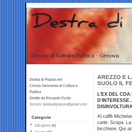
AREZZO E L
Destra di Popolo.net
SUOLO IL F
Circolo Genovese di Cultura e
Politica
L’EX DEL CDA:
Diretto da Riccardo Fucile
D’INTERESSE….
Scrivici: destradipopolo@gmail.com
DISINVOLTUR
Al caffè Michelan
Categorie
carte. Scopa. La
100 giorni
(5)
bicchiere. Qui a