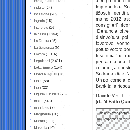
altro profondo c
Immigrazione
(734)
Imprenditore, So
indulto
(14)
(Boschi, per dir
inflazione
(26)
ma nel 2012 lasci
Ingroia
(15)
consiglieri”, rico
Interviste
(16)
“Denunciai oltre 
la casta
(1.394)
disinvoltura, poi
La Destra
(45)
favorevoli venne
La Sapienza
(5)
potuto votare pe
Lavoro
(1.316)
Insomma “per me 
LegaNord
(2.411)
pensare a una cla
cittadini, a questo
Letta Enrico
(154)
Sottrarla, dice, 
Liberi e Uguali
(10)
Un po’ come al c
Libia
(68)
Bankitalia riesc
Libri
(33)
Liguria Futurista
(25)
Davide Vecchi
mafia
(543)
(da “
il Fatto Qu
manifesto
(7)
This entry was posted 
Margherita
(16)
any responses to this 
Maroni
(171)
site.
Mastella
(16)