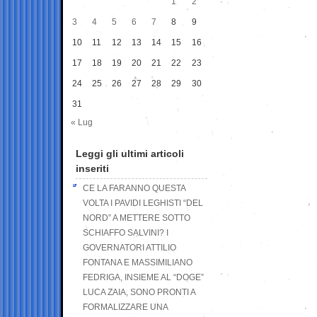
1
2
3
4
5
6
7
8
9
10
11
12
13
14
15
16
17
18
19
20
21
22
23
24
25
26
27
28
29
30
31
« Lug
Leggi gli ultimi articoli
inseriti
CE LA FARANNO QUESTA
VOLTA I PAVIDI LEGHISTI “DEL
NORD” A METTERE SOTTO
SCHIAFFO SALVINI? I
GOVERNATORI ATTILIO
FONTANA E MASSIMILIANO
FEDRIGA, INSIEME AL “DOGE”
LUCA ZAIA, SONO PRONTI A
FORMALIZZARE UNA