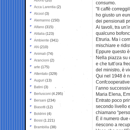
Aborto
(20)
consumo.
Acca Larentia
(2)
“Il caffè corregg
Alcool
(3)
ho giusto un euro
Alemanno
(150)
dei pensionati pr
Ai tavoli, tra un’
Alfano
(315)
qualcuno bofonch
Alitalia
(123)
Etruria. Ma i co
Ambiente
(341)
mischiare e ridist
AN
(210)
Eppure questo è 
Animali
(74)
Nella piazza su c
Arancioni
(2)
e che tutt’ora f
arte
(175)
del ministro, è v
Attentato
(329)
Qui nel 1948 è na
Auguri
(13)
Confcooperative,
Batini
(3)
l’anno successivo
Maria Elena, Ema
Berlusconi
(4.295)
Entrato poco pri
Bersani
(234)
secondo livello
Biasotti
(12)
chiamano “pers
Boldrini
(4)
È il numero due d
Bossi
(1.221)
riescono a recupe
Brambilla
(38)