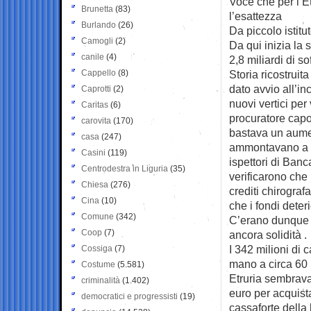
Voce che per l’Et
Brunetta
(83)
l’esattezza
Burlando
(26)
Da piccolo istitu
Camogli
(2)
Da qui inizia la 
canile
(4)
2,8 miliardi di s
Cappello
(8)
Storia ricostruit
dato avvio all’in
Caprotti
(2)
nuovi vertici per 
Caritas
(6)
procuratore capo
carovita
(170)
bastava un aumen
casa
(247)
ammontavano a 1 
Casini
(119)
ispettori di Banc
Centrodestra in Liguria
(35)
verificarono che 
Chiesa
(276)
crediti chirograf
Cina
(10)
che i fondi deter
Comune
(342)
C’erano dunque al
Coop
(7)
ancora solidità .
I 342 milioni di 
Cossiga
(7)
mano a circa 60 m
Costume
(5.581)
Etruria sembrava
criminalità
(1.402)
euro per acquist
democratici e progressisti
(19)
cassaforte della