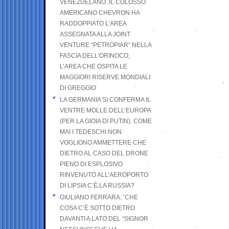
VENEZUELANO .IL COLOSSO
AMERICANO CHEVRON HA
RADDOPPIATO L’AREA
ASSEGNATA ALLA JOINT
VENTURE “PETROPIAR” NELLA
FASCIA DELL’ORINOCO,
L’AREA CHE OSPITA LE
MAGGIORI RISERVE MONDIALI
DI GREGGIO
LA GERMANIA SI CONFERMA IL
VENTRE MOLLE DELL’EUROPA
(PER LA GIOIA DI PUTIN). COME
MAI I TEDESCHI NON
VOGLIONO AMMETTERE CHE
DIETRO AL CASO DEL DRONE
PIENO DI ESPLOSIVO
RINVENUTO ALL’AEROPORTO
DI LIPSIA C’È LA RUSSIA?
GIULIANO FERRARA: ’CHE
COSA C’È SOTTO DIETRO
DAVANTI A LATO DEL “SIGNOR