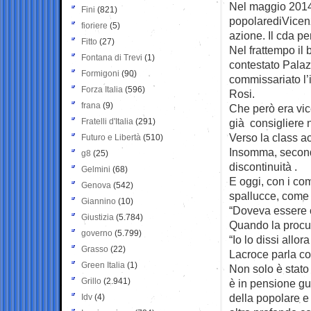
Nel maggio 2014, 
Fini
(821)
popolarediVicenz
fioriere
(5)
azione. Il cda per
Fitto
(27)
Nel frattempo il 
Fontana di Trevi
(1)
contestato Palaz
Formigoni
(90)
commissariato l’i
Forza Italia
(596)
Rosi.
frana
(9)
Che però era vic
Fratelli d'Italia
(291)
già consigliere 
Verso la class act
Futuro e Libertà
(510)
Insomma, secondo 
g8
(25)
discontinuità .
Gelmini
(68)
E oggi, con i com
Genova
(542)
spallucce, come 
Giannino
(10)
“Doveva essere 
Giustizia
(5.784)
Quando la procur
governo
(5.799)
“Io lo dissi allor
Grasso
(22)
Lacroce parla co
Green Italia
(1)
Non solo è stato
Grillo
(2.941)
è in pensione gu
della popolare e 
Idv
(4)