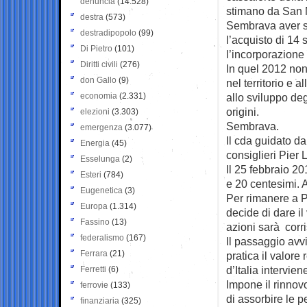
denuncia
(14.528)
stimano da San 
destra
(573)
Sembrava aver s
destradipopolo
(99)
l’acquisto di 14 s
Di Pietro
(101)
l’incorporazione
Diritti civili
(276)
In quel 2012 non
don Gallo
(9)
nel territorio e 
economia
(2.331)
allo sviluppo deg
origini.
elezioni
(3.303)
Sembrava.
emergenza
(3.077)
Il cda guidato d
Energia
(45)
consiglieri Pier 
Esselunga
(2)
Il 25 febbraio 20
Esteri
(784)
e 20 centesimi. A
Eugenetica
(3)
Per rimanere a Pi
Europa
(1.314)
decide di dare i
Fassino
(13)
azioni sarà corr
federalismo
(167)
Il passaggio avvi
Ferrara
(21)
pratica il valore
d’Italia intervi
Ferretti
(6)
Impone il rinnov
ferrovie
(133)
di assorbire le pe
finanziaria
(325)