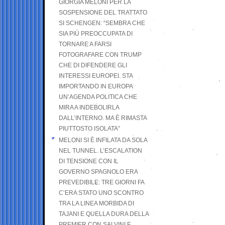
GIORGIA MELONI PER LA
SOSPENSIONE DEL TRATTATO
SI SCHENGEN: “SEMBRA CHE
SIA PIÙ PREOCCUPATA DI
TORNARE A FARSI
FOTOGRAFARE CON TRUMP
CHE DI DIFENDERE GLI
INTERESSI EUROPEI. STA
IMPORTANDO IN EUROPA
UN’AGENDA POLITICA CHE
MIRA A INDEBOLIRLA
DALL’INTERNO. MA È RIMASTA
PIUTTOSTO ISOLATA”
MELONI SI È INFILATA DA SOLA
NEL TUNNEL. L’ESCALATION
DI TENSIONE CON IL
GOVERNO SPAGNOLO ERA
PREVEDIBILE: TRE GIORNI FA
C’ERA STATO UNO SCONTRO
TRA LA LINEA MORBIDA DI
TAJANI E QUELLA DURA DELLA
PREMIER CON SALVINI E