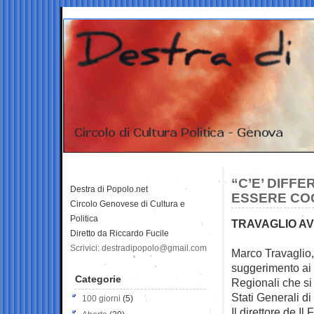
“C’E’ DIFF
Destra di Popolo.net
ESSERE CO
Circolo Genovese di Cultura e
Politica
TRAVAGLIO AV
Diretto da Riccardo Fucile
Scrivici: destradipopolo@gmail.com
Marco Travaglio,
suggerimento ai
Categorie
Regionali che si
Stati Generali d
100 giorni
(5)
Il direttore de I