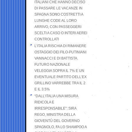
ITALIANI CHE HANNO DECISO
DI PASSARE LE VACANZE IN
SPAGNA SONO COSTRETTI A
LUNGHE CODE AL LORO
ARRIVO, CON PASSEGGERI
SCELTI A CASO O INTERI AEREI
CONTROLLATI
L’ITALIA RISCHIA DI RIMANERE
OSTAGGIO DEI FILO-PUTINIANI
VANNACCI E DI BATTISTA.
FUTURO NAZIONALE
VELEGGIA SOPRA IL 7% E UN
EVENTUALE PARTITO DELL’EX
GRILLINO VARREBBE TRA IL 2
E IL 3.5%
“DALL’ITALIA UNA MISURA
RIDICOLA E
IRRESPONSABILE”: SIRA
REGO, MINISTRA DELLA
GIOVENTÙ DEL GOVERNO
SPAGNOLO, FA LO SHAMPOO A