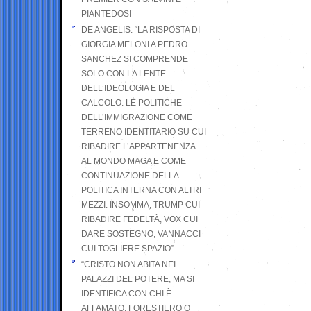
PIANTEDOSI
DE ANGELIS: “LA RISPOSTA DI
GIORGIA MELONI A PEDRO
SANCHEZ SI COMPRENDE
SOLO CON LA LENTE
DELL’IDEOLOGIA E DEL
CALCOLO: LE POLITICHE
DELL’IMMIGRAZIONE COME
TERRENO IDENTITARIO SU CUI
RIBADIRE L’APPARTENENZA
AL MONDO MAGA E COME
CONTINUAZIONE DELLA
POLITICA INTERNA CON ALTRI
MEZZI. INSOMMA, TRUMP CUI
RIBADIRE FEDELTÀ, VOX CUI
DARE SOSTEGNO, VANNACCI
CUI TOGLIERE SPAZIO”
“CRISTO NON ABITA NEI
PALAZZI DEL POTERE, MA SI
IDENTIFICA CON CHI È
AFFAMATO, FORESTIERO O