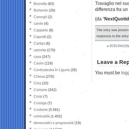
Travaglio nel suo
Brunetta
(83)
differenza fra un
Burlando
(26)
Camogli
(2)
(da “
NextQuotid
canile
(4)
Cappello
(8)
This entry was posted o
responses to this entr
Caprotti
(2)
Caritas
(6)
«
RITA PAVO
carovita
(170)
casa
(247)
Leave a Rep
Casini
(119)
Centrodestra in Liguria
(35)
You must be
log
Chiesa
(276)
Cina
(10)
Comune
(342)
Coop
(7)
Cossiga
(7)
Costume
(5.581)
criminalità
(1.402)
democratici e progressisti
(19)