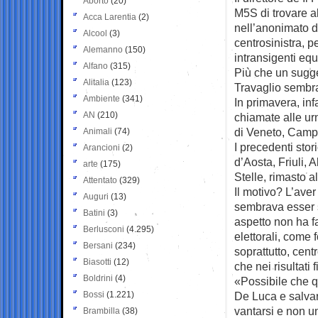
Aborto
(20)
M5S di trovare a
Acca Larentia
(2)
nell’anonimato d
Alcool
(3)
centrosinistra, p
Alemanno
(150)
intransigenti equ
Alfano
(315)
Più che un sugge
Alitalia
(123)
Travaglio sembra
Ambiente
(341)
In primavera, inf
AN
(210)
chiamate alle urn
di Veneto, Campa
Animali
(74)
I precedenti sto
Arancioni
(2)
d’Aosta, Friuli,
arte
(175)
Stelle, rimasto a
Attentato
(329)
Il motivo? L’aver
Auguri
(13)
sembrava esser s
Batini
(3)
aspetto non ha fat
Berlusconi
(4.295)
elettorali, come 
Bersani
(234)
soprattutto, cent
Biasotti
(12)
che nei risultati
Boldrini
(4)
«Possibile che q
Bossi
(1.221)
De Luca e salvarl
vantarsi e non 
Brambilla
(38)