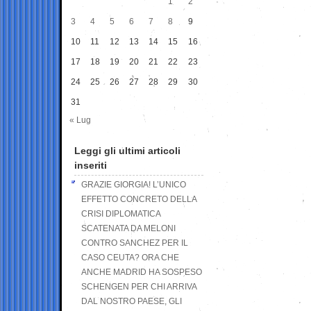
1
2
3
4
5
6
7
8
9
10
11
12
13
14
15
16
17
18
19
20
21
22
23
24
25
26
27
28
29
30
31
« Lug
Leggi gli ultimi articoli
inseriti
GRAZIE GIORGIA! L’UNICO
EFFETTO CONCRETO DELLA
CRISI DIPLOMATICA
SCATENATA DA MELONI
CONTRO SANCHEZ PER IL
CASO CEUTA? ORA CHE
ANCHE MADRID HA SOSPESO
SCHENGEN PER CHI ARRIVA
DAL NOSTRO PAESE, GLI