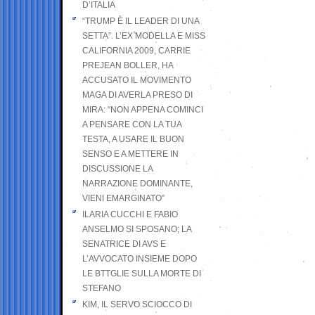
D’ITALIA
“TRUMP È IL LEADER DI UNA
SETTA”. L’EX MODELLA E MISS
CALIFORNIA 2009, CARRIE
PREJEAN BOLLER, HA
ACCUSATO IL MOVIMENTO
MAGA DI AVERLA PRESO DI
MIRA: “NON APPENA COMINCI
A PENSARE CON LA TUA
TESTA, A USARE IL BUON
SENSO E A METTERE IN
DISCUSSIONE LA
NARRAZIONE DOMINANTE,
VIENI EMARGINATO”
ILARIA CUCCHI E FABIO
ANSELMO SI SPOSANO; LA
SENATRICE DI AVS E
L’AVVOCATO INSIEME DOPO
LE BTTGLIE SULLA MORTE DI
STEFANO
KIM, IL SERVO SCIOCCO DI