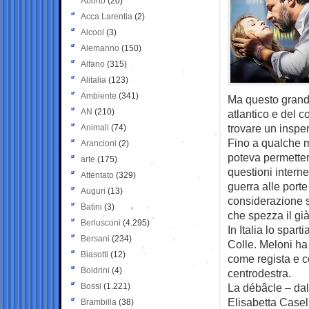
Aborto
(20)
Acca Larentia
(2)
Alcool
(3)
Alemanno
(150)
Alfano
(315)
Alitalia
(123)
Ambiente
(341)
Ma questo grande 
AN
(210)
atlantico e del c
trovare un insper
Animali
(74)
Fino a qualche m
Arancioni
(2)
poteva permetter
arte
(175)
questioni interne
Attentato
(329)
guerra alle port
Auguri
(13)
considerazione s
Batini
(3)
che spezza il già
Berlusconi
(4.295)
In Italia lo spart
Bersani
(234)
Colle. Meloni ha 
Biasotti
(12)
come regista e co
Boldrini
(4)
centrodestra.
Bossi
(1.221)
La débâcle – dal
Elisabetta Casel
Brambilla
(38)