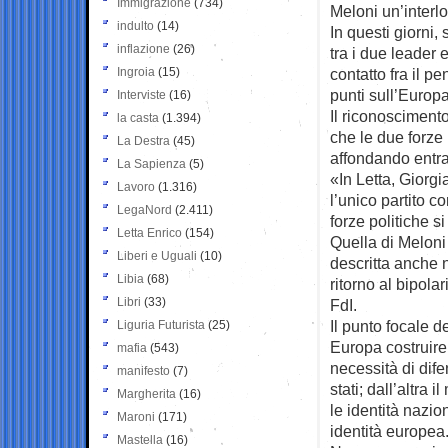
Immigrazione
(734)
Meloni un’interlo
indulto
(14)
In questi giorni,
inflazione
(26)
tra i due leader 
Ingroia
(15)
contatto fra il pe
punti sull’Europ
Interviste
(16)
Il riconoscimento
la casta
(1.394)
che le due forze 
La Destra
(45)
affondando entra
La Sapienza
(5)
«In Letta, Giorg
Lavoro
(1.316)
l’unico partito c
LegaNord
(2.411)
forze politiche 
Letta Enrico
(154)
Quella di Meloni
Liberi e Uguali
(10)
descritta anche n
Libia
(68)
ritorno al bipola
Libri
(33)
FdI.
Il punto focale de
Liguria Futurista
(25)
Europa costruire
mafia
(543)
necessità di dife
manifesto
(7)
stati; dall’altra
Margherita
(16)
le identità nazio
Maroni
(171)
identità europea
Mastella
(16)