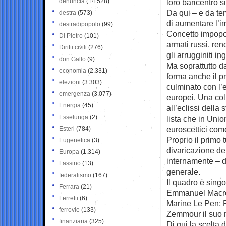
denuncia
(14.528)
loro baricentro s
Da qui – e da te
destra
(573)
di aumentare l’im
destradipopolo
(99)
Concetto impopol
Di Pietro
(101)
armati russi, ren
Diritti civili
(276)
gli arrugginiti i
don Gallo
(9)
Ma soprattutto d
economia
(2.331)
forma anche il pr
elezioni
(3.303)
culminato con l’
emergenza
(3.077)
europei. Una col
Energia
(45)
all’eclissi della 
Esselunga
(2)
lista che in Unio
euroscettici com
Esteri
(784)
Proprio il primo 
Eugenetica
(3)
divaricazione de
Europa
(1.314)
internamente – d
Fassino
(13)
generale.
federalismo
(167)
Il quadro è singo
Ferrara
(21)
Emmanuel Macron;
Ferretti
(6)
Marine Le Pen; Fr
ferrovie
(133)
Zemmour il suo 
finanziaria
(325)
Di qui la scelta 