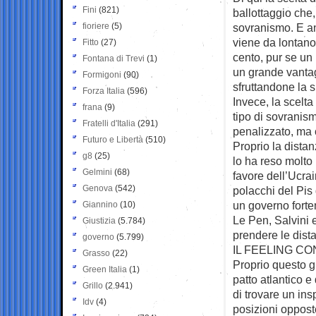
Fini
(821)
ballottaggio che,
fioriere
(5)
sovranismo. E an
viene da lontan
Fitto
(27)
cento, pur se un 
Fontana di Trevi
(1)
un grande vantag
Formigoni
(90)
sfruttandone la s
Forza Italia
(596)
Invece, la scelta
frana
(9)
tipo di sovranis
Fratelli d'Italia
(291)
penalizzato, ma 
Futuro e Libertà
(510)
Proprio la dista
g8
(25)
lo ha reso molto 
Gelmini
(68)
favore dell’Ucrai
Genova
(542)
polacchi del Pis
un governo forte
Giannino
(10)
Le Pen, Salvini e
Giustizia
(5.784)
prendere le dist
governo
(5.799)
IL FEELING CO
Grasso
(22)
Proprio questo gr
Green Italia
(1)
patto atlantico e
Grillo
(2.941)
di trovare un ins
Idv
(4)
posizioni opposte