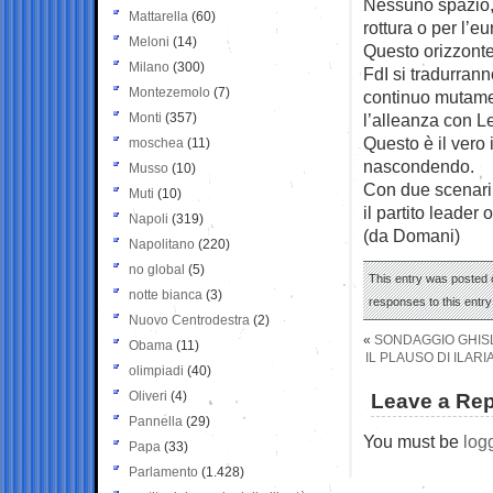
Nessuno spazio, 
Mattarella
(60)
rottura o per l’e
Meloni
(14)
Questo orizzonte
Milano
(300)
FdI si tradurrann
Montezemolo
(7)
continuo mutamen
Monti
(357)
l’alleanza con L
Questo è il vero 
moschea
(11)
nascondendo.
Musso
(10)
Con due scenari p
Muti
(10)
il partito leader 
Napoli
(319)
(da Domani)
Napolitano
(220)
no global
(5)
This entry was posted o
notte bianca
(3)
responses to this entr
Nuovo Centrodestra
(2)
«
SONDAGGIO GHISLE
Obama
(11)
IL PLAUSO DI ILARI
olimpiadi
(40)
Oliveri
(4)
Leave a Rep
Pannella
(29)
You must be
log
Papa
(33)
Parlamento
(1.428)