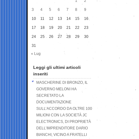
1
2
3
4
5
6
7
8
9
10
11
12
13
14
15
16
17
18
19
20
21
22
23
24
25
26
27
28
29
30
31
« Lug
Leggi gli ultimi articoli
inseriti
MASCHERINE DI BRONZO, IL
GOVERNO MELONI HA
SECRETATO LA
DOCUMENTAZIONE
SULL’ACCORDO DA OLTRE 100
MILIONI CON LA SOCIETÀ JC
ELECTRONICS, DI PROPRIETÀ
DELL’IMPRENDITORE DARIO
BIANCHI, VICINO A FRATELLI