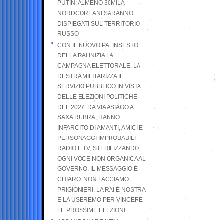
PUTIN: ALMENO 30MILA
NORDCOREANI SARANNO
DISPIEGATI SUL TERRITORIO
RUSSO
CON IL NUOVO PALINSESTO
DELLA RAI INIZIA LA
CAMPAGNA ELETTORALE. LA
DESTRA MILITARIZZA IL
SERVIZIO PUBBLICO IN VISTA
DELLE ELEZIONI POLITICHE
DEL 2027: DA VIA ASIAGO A
SAXA RUBRA, HANNO
INFARCITO DI AMANTI, AMICI E
PERSONAGGI IMPROBABILI
RADIO E TV, STERILIZZANDO
OGNI VOCE NON ORGANICA AL
GOVERNO. IL MESSAGGIO È
CHIARO: NON FACCIAMO
PRIGIONIERI. LA RAI È NOSTRA
E LA USEREMO PER VINCERE
LE PROSSIME ELEZIONI