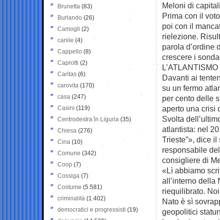
Meloni di capita
Brunetta
(83)
Prima con il vot
Burlando
(26)
poi con il manca
Camogli
(2)
rielezione. Risul
canile
(4)
parola d’ordine di
Cappello
(8)
crescere i sondag
Caprotti
(2)
L’ATLANTISMO
Caritas
(6)
Davanti ai tente
carovita
(170)
su un fermo atlan
casa
(247)
per cento delle 
aperto una crisi 
Casini
(119)
Svolta dell’ultim
Centrodestra in Liguria
(35)
atlantista: nel 2
Chiesa
(276)
Trieste”», dice il
Cina
(10)
responsabile del 
Comune
(342)
consigliere di Me
Coop
(7)
«Lì abbiamo scrit
Cossiga
(7)
all’interno della
Costume
(5.581)
riequilibrato. N
criminalità
(1.402)
Nato è sì sovrapp
democratici e progressisti
(19)
geopolitici statu