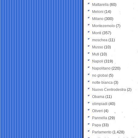
Mattarella
(60)
Meloni
(14)
Milano
(300)
Montezemolo
(7)
Monti
(357)
moschea
(11)
Musso
(10)
Muti
(10)
Napoli
(319)
Napolitano
(220)
no global
(5)
notte bianca
(3)
Nuovo Centrodestra
(2)
Obama
(11)
olimpiadi
(40)
Oliveri
(4)
Pannella
(29)
Papa
(33)
Parlamento
(1.428)