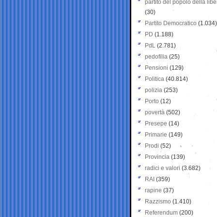
partito del popolo della libe
(30)
Partito Democratico
(1.034)
PD
(1.188)
PdL
(2.781)
pedofilia
(25)
Pensioni
(129)
Politica
(40.814)
polizia
(253)
Porto
(12)
povertà
(502)
Presepe
(14)
Primarie
(149)
Prodi
(52)
Provincia
(139)
radici e valori
(3.682)
RAI
(359)
rapine
(37)
Razzismo
(1.410)
Referendum
(200)