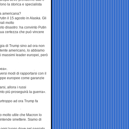
no la storica e specialista
ia americana?
tin il 15 agosto in Alaska. Gli
rali molto
eto disastro: ha convinto Putin
 sua certezza che può vincere
egia di Trump sino ad ora non
idente americano, lo abbiamo
i massimi leader europei, però
pea».
versi modi di rapportarsi con il
ruppe europee come garanzie
si, allora i russi
nto più proseguirà la guerra».
urtroppo ad ora Trump fa
o molto utile che Macron lo
 intende smettere. Siamo di
he ogni luogo dove nel passato