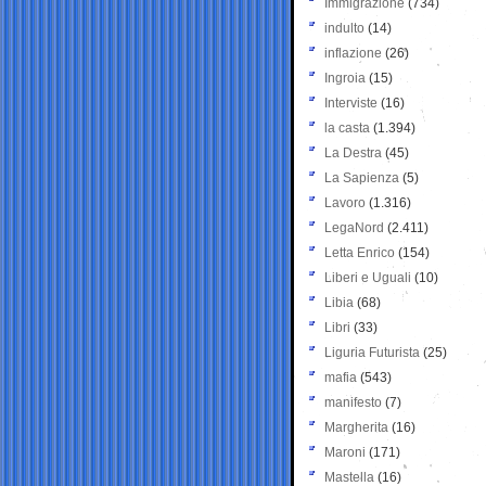
Immigrazione
(734)
indulto
(14)
inflazione
(26)
Ingroia
(15)
Interviste
(16)
la casta
(1.394)
La Destra
(45)
La Sapienza
(5)
Lavoro
(1.316)
LegaNord
(2.411)
Letta Enrico
(154)
Liberi e Uguali
(10)
Libia
(68)
Libri
(33)
Liguria Futurista
(25)
mafia
(543)
manifesto
(7)
Margherita
(16)
Maroni
(171)
Mastella
(16)