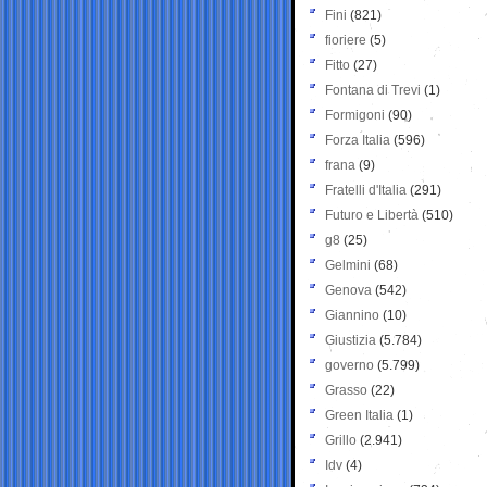
Fini
(821)
fioriere
(5)
Fitto
(27)
Fontana di Trevi
(1)
Formigoni
(90)
Forza Italia
(596)
frana
(9)
Fratelli d'Italia
(291)
Futuro e Libertà
(510)
g8
(25)
Gelmini
(68)
Genova
(542)
Giannino
(10)
Giustizia
(5.784)
governo
(5.799)
Grasso
(22)
Green Italia
(1)
Grillo
(2.941)
Idv
(4)