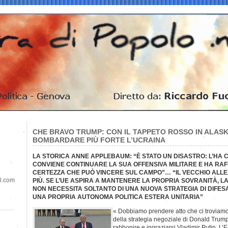
CHE BRAVO TRUMP: CON IL TAPPETO ROSSO IN ALASKA
BOMBARDARE PIÙ FORTE L’UCRAINA
LA STORICA ANNE APPLEBAUM: “È STATO UN DISASTRO: L’HA 
CONVIENE CONTINUARE LA SUA OFFENSIVA MILITARE E HA RA
CERTEZZA CHE PUÒ VINCERE SUL CAMPO”… “IL VECCHIO ALL
il.com
PIÙ. SE L’UE ASPIRA A MANTENERE LA PROPRIA SOVRANITÀ, L
NON NECESSITA SOLTANTO DI UNA NUOVA STRATEGIA DI DIFESA
UNA PROPRIA AUTONOMA POLITICA ESTERA UNITARIA”
« Dobbiamo prendere atto che ci troviamo d
della strategia negoziale di Donald Trump 
rabbonire e ingraziarsi Vladimir Putin. L