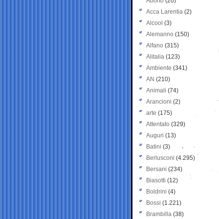
Aborto
(20)
Acca Larentia
(2)
Alcool
(3)
Alemanno
(150)
Alfano
(315)
Alitalia
(123)
Ambiente
(341)
AN
(210)
Animali
(74)
Arancioni
(2)
arte
(175)
Attentato
(329)
Auguri
(13)
Batini
(3)
Berlusconi
(4.295)
Bersani
(234)
Biasotti
(12)
Boldrini
(4)
Bossi
(1.221)
Brambilla
(38)