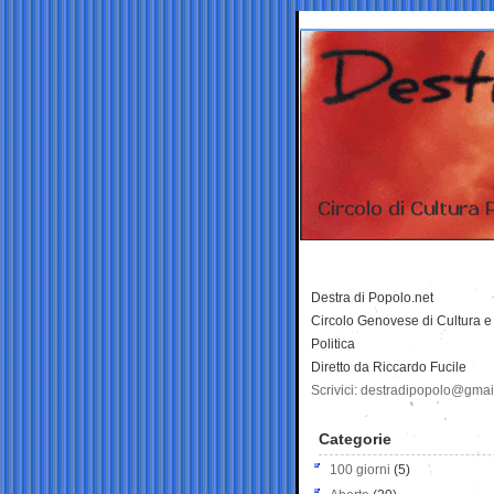
Destra di Popolo.net
Circolo Genovese di Cultura e
Politica
Diretto da Riccardo Fucile
Scrivici: destradipopolo@gma
Categorie
100 giorni
(5)