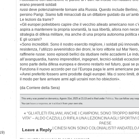
erano presenti soldati
russi deve potenzialmente tornare alla Russia. Questo include Berlino, i
persino Parigi. Siamo tutti minacciati da un dittatore guidato da un’ambi
Le lezioni da trarre?
«Gli europei potrebbero capire che il vecchio alleato americano non c
aspira a mantenere la propria sovranità, la sua libertà, allora non nece
strategia di difesa militare, ma anche di una propria autonoma politica 
E gli ucraini?
«Sono incredibili. Sono il nostro esercito migliore, i soldati più innovat
resistenza, l’utilizzo avveniristico dei droni, le loro vittorie sul Mar Nero
raffinerie russe: sono episodi bellici da studiare nelle accademi Le indu
all’avanguardia, hanno imprenditori, ingegneri, tecnici-soldati eccezion
sono parte della difesa europea e devono restarlo nel futuro, guai se 
Funziona il nuovo accordo per cui l’Europa paga le armi americane per
«Avrei preferito fossero armi prodotte dagli europei. Ma ci sono limiti,
)
il modo per fare arrivare armi agli ucraini non ho obiezioni».
(da Corriere della Sera)
This entry was posted on domenica, Agosto 31st, 2025 at 21:13 and is filed under
Politica
. You can follow any resp
You can
leave a response
, or
trackback
from your own site.
«
“GLI ATLETI ITALIANI, ANCHE I CAMPIONI, SONO TROPPO IMP
VITA” – ALDO CAZZULLO RIFILA UNA LEZIONCINA AGLI SPORTIV
PAESE
I CINESI NON SONO COLONIALISTI? ANDATELO A
Leave a Reply
19)