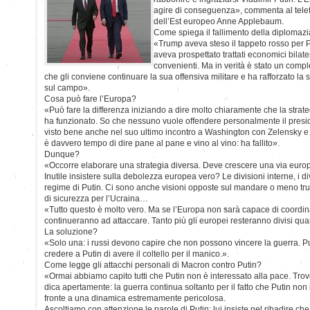
agire di conseguenza», commenta al telefo
dell’Est europeo Anne Applebaum.
Come spiega il fallimento della diplomaz
«Trump aveva steso il tappeto rosso per Pu
aveva prospettato trattati economici bilate
convenienti. Ma in verità è stato un compl
che gli conviene continuare la sua offensiva militare e ha rafforzato la
sul campo».
Cosa può fare l’Europa?
«Può fare la differenza iniziando a dire molto chiaramente che la strat
ha funzionato. So che nessuno vuole offendere personalmente il pres
visto bene anche nel suo ultimo incontro a Washington con Zelensky e 
è davvero tempo di dire pane al pane e vino al vino: ha fallito».
Dunque?
«Occorre elaborare una strategia diversa. Deve crescere una via euro
Inutile insistere sulla debolezza europea vero? Le divisioni interne, i di
regime di Putin. Ci sono anche visioni opposte sul mandare o meno t
di sicurezza per l’Ucraina…
«Tutto questo è molto vero. Ma se l’Europa non sarà capace di coordinar
continueranno ad attaccare. Tanto più gli europei resteranno divisi qua
La soluzione?
«Solo una: i russi devono capire che non possono vincere la guerra. P
credere a Putin di avere il coltello per il manico.».
Come legge gli attacchi personali di Macron contro Putin?
«Ormai abbiamo capito tutti che Putin non è interessato alla pace. Trov
dica apertamente: la guerra continua soltanto per il fatto che Putin non
fronte a una dinamica estremamente pericolosa.
Ascoltiamo con attenzione le parole di Putin: lui insiste nel ribadire c