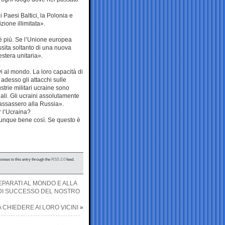
 Paesi Baltici, la Polonia e
zione illimitata».
’è più. Se l’Unione europea
ssita soltanto di una nuova
estera unitaria».
ivi al mondo. La loro capacità di
, adesso gli attacchi sulle
strie militari ucraine sono
ali. Gli ucraini assolutamente
passassero alla Russia».
 l’Ucraina?
 dunque bene così. Se questo è
onses to this entry through the
RSS 2.0
feed.
REPARATI AL MONDO E ALLA
I DI SUCCESSO DEL NOSTRO
 CHIEDERE AI LORO VICINI
»