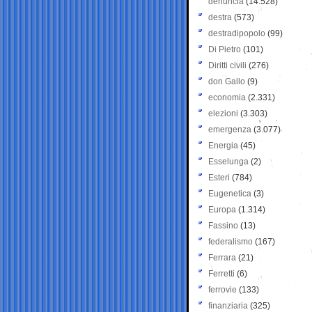
denuncia
(14.528)
destra
(573)
destradipopolo
(99)
Di Pietro
(101)
Diritti civili
(276)
don Gallo
(9)
economia
(2.331)
elezioni
(3.303)
emergenza
(3.077)
Energia
(45)
Esselunga
(2)
Esteri
(784)
Eugenetica
(3)
Europa
(1.314)
Fassino
(13)
federalismo
(167)
Ferrara
(21)
Ferretti
(6)
ferrovie
(133)
finanziaria
(325)