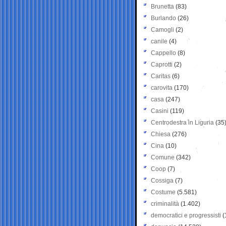
Brunetta
(83)
Burlando
(26)
Camogli
(2)
canile
(4)
Cappello
(8)
Caprotti
(2)
Caritas
(6)
carovita
(170)
casa
(247)
Casini
(119)
Centrodestra in Liguria
(35
Chiesa
(276)
Cina
(10)
Comune
(342)
Coop
(7)
Cossiga
(7)
Costume
(5.581)
criminalità
(1.402)
democratici e progressisti
(